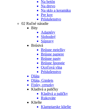
Na betón
Na drevo
Na sklo a keramiku
Pre kov
Príslušenstvo
02 Ručné náradie
Bity
Adaptéry
Slobodný
Súpravy
Brúsivá
Brúsne mriežky
Brúsne papiere
Brúsne pasty
Brúsne špongie
Oceľová vlna
Príslušenstvo
Dláta
Dláta, Gimlets
Fixky, ceruzky
Kladivá a paličky
Kladivá a paličky
Rukoväte
Kliešte
Klampiarske kliešte