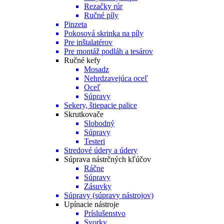
Rezačky rúr
Ručné píly
Pinzeta
Pokosová skrinka na píly
Pre inštalatérov
Pre montáž podláh a tesárov
Ručné kefy
Mosadz
Nehrdzavejúca oceľ
Oceľ
Súpravy
Sekery, štiepacie palice
Skrutkovače
Slobodný
Súpravy
Testeri
Stredové údery a údery
Súprava nástrčných kľúčov
Ráčne
Súpravy
Zásuvky
Súpravy (súpravy nástrojov)
Upínacie nástroje
Príslušenstvo
Svorky