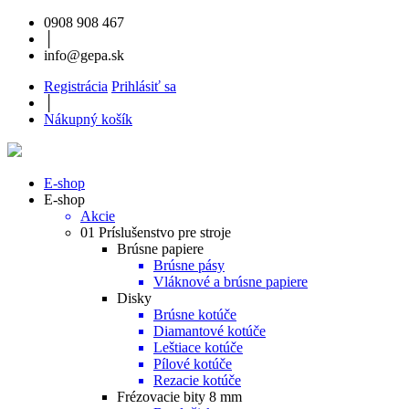
0908 908 467
│
info@gepa.sk
Registrácia
Prihlásiť sa
│
Nákupný košík
E-shop
E-shop
Akcie
01 Príslušenstvo pre stroje
Brúsne papiere
Brúsne pásy
Vláknové a brúsne papiere
Disky
Brúsne kotúče
Diamantové kotúče
Leštiace kotúče
Pílové kotúče
Rezacie kotúče
Frézovacie bity 8 mm