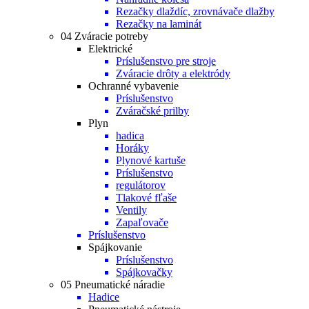
Rezačky dlaždíc, zrovnávače dlažby
Rezačky na laminát
04 Zváracie potreby
Elektrické
Príslušenstvo pre stroje
Zváracie drôty a elektródy
Ochranné vybavenie
Príslušenstvo
Zváračské prilby
Plyn
hadica
Horáky
Plynové kartuše
Príslušenstvo
regulátorov
Tlakové fľaše
Ventily
Zapaľovače
Príslušenstvo
Spájkovanie
Príslušenstvo
Spájkovačky
05 Pneumatické náradie
Hadice