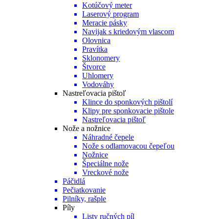
Kotúčový meter
Laserový program
Meracie pásky
Navijak s kriedovým vlascom
Olovnica
Pravítka
Sklonomery
Štvorce
Uhlomery
Vodováhy
Nastreľovacia pištoľ
Klince do sponkových pištolí
Klipy pre sponkovacie pištole
Nastreľovacia pištoľ
Nože a nožnice
Náhradné čepele
Nože s odlamovacou čepeľou
Nožnice
Špeciálne nože
Vreckové nože
Páčidlá
Pečiatkovanie
Pilníky, rašple
Píly
Listy ručných píl