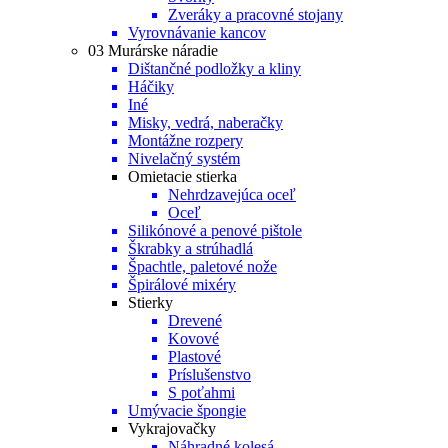
Zveráky a pracovné stojany
Vyrovnávanie kancov
03 Murárske náradie
Dištančné podložky a kliny
Háčiky
Iné
Misky, vedrá, naberačky
Montážne rozpery
Nivelačný systém
Omietacie stierka
Nehrdzavejúca oceľ
Oceľ
Silikónové a penové pištole
Škrabky a strúhadlá
Špachtle, paletové nože
Špirálové mixéry
Stierky
Drevené
Kovové
Plastové
Príslušenstvo
S poťahmi
Umývacie špongie
Vykrajovačky
Náhradné kolesá