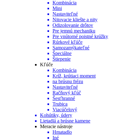
Kombinácia
Mini
Nastaviteľné
Nitovacie kliešte a nity
Odizolovanie drôtov
Pre jemnú mechaniku
Pre vnútorné poistné krúžky
Rúrkové kľúče
Samozamýkateľné
Špeciálne
Štiepenie
Kľúče
Kombinácia
Kríž, krútiaci moment
na brúsnu frézu
Nastaviteľné
Račňový kľúč
Šesťhranné
Trubica
Viacúčelový
Kohútiky, údery
Lietadlá a brúsne kamene
Meracie nástroje
Hmatadlo
Iné