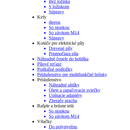
Bez ložiska
S ložiskom
Súpravy
Kefy
dierou
So stopkou
So závitom M14
Súpravy
Kotúče pre elektrické píly
Drevené píly
Priamočiara píla
Náhradné čepele do hoblíka
Pílové reťaze
Podložné podložky
Príslušenstvo pre multifunkčné brúsky
Príslušenstvo
Náhradné uhlíky
Oleje a zapaľovacie sviečky
Upínacie adaptéry
Zberače prachu
Rašple a brúsne telá
So stopkou
So závitom M14
Vŕtačky
Do polystyrénu