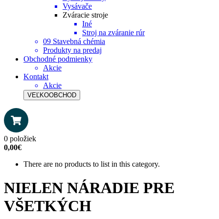
Vysávače
Zváracie stroje
Iné
Stroj na zváranie rúr
09 Stavebná chémia
Produkty na predaj
Obchodné podmienky
Akcie
Kontakt
Akcie
VEĽKOOBCHOD
0 položiek
0,00€
There are no products to list in this category.
NIELEN NÁRADIE PRE
VŠETKÝCH