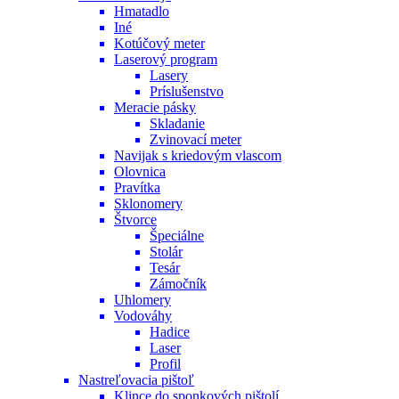
Hmatadlo
Iné
Kotúčový meter
Laserový program
Lasery
Príslušenstvo
Meracie pásky
Skladanie
Zvinovací meter
Navijak s kriedovým vlascom
Olovnica
Pravítka
Sklonomery
Štvorce
Špeciálne
Stolár
Tesár
Zámočník
Uhlomery
Vodováhy
Hadice
Laser
Profil
Nastreľovacia pištoľ
Klince do sponkových pištolí