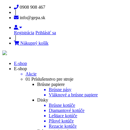
0908 908 467
│
info@gepa.sk
Registrácia
Prihlásiť sa
│
Nákupný košík
E-shop
E-shop
Akcie
01 Príslušenstvo pre stroje
Brúsne papiere
Brúsne pásy
Vláknové a brúsne papiere
Disky
Brúsne kotúče
Diamantové kotúče
Leštiace kotúče
Pílové kotúče
Rezacie kotúče