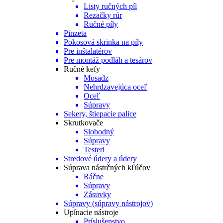
Listy ručných píl
Rezačky rúr
Ručné píly
Pinzeta
Pokosová skrinka na píly
Pre inštalatérov
Pre montáž podláh a tesárov
Ručné kefy
Mosadz
Nehrdzavejúca oceľ
Oceľ
Súpravy
Sekery, štiepacie palice
Skrutkovače
Slobodný
Súpravy
Testeri
Stredové údery a údery
Súprava nástrčných kľúčov
Ráčne
Súpravy
Zásuvky
Súpravy (súpravy nástrojov)
Upínacie nástroje
Príslušenstvo