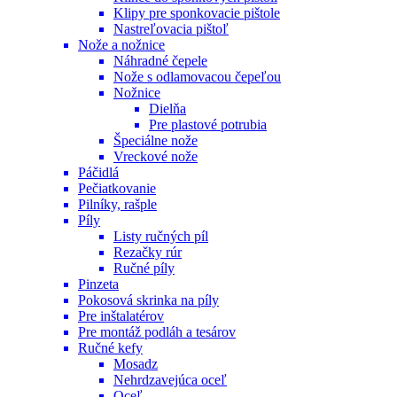
Klipy pre sponkovacie pištole
Nastreľovacia pištoľ
Nože a nožnice
Náhradné čepele
Nože s odlamovacou čepeľou
Nožnice
Dielňa
Pre plastové potrubia
Špeciálne nože
Vreckové nože
Páčidlá
Pečiatkovanie
Pilníky, rašple
Píly
Listy ručných píl
Rezačky rúr
Ručné píly
Pinzeta
Pokosová skrinka na píly
Pre inštalatérov
Pre montáž podláh a tesárov
Ručné kefy
Mosadz
Nehrdzavejúca oceľ
Oceľ