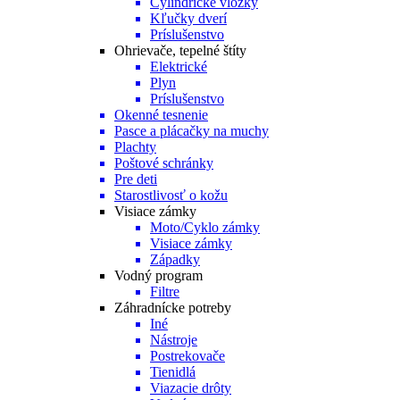
Cylindrické vložky
Kľučky dverí
Príslušenstvo
Ohrievače, tepelné štíty
Elektrické
Plyn
Príslušenstvo
Okenné tesnenie
Pasce a plácačky na muchy
Plachty
Poštové schránky
Pre deti
Starostlivosť o kožu
Visiace zámky
Moto/Cyklo zámky
Visiace zámky
Západky
Vodný program
Filtre
Záhradnícke potreby
Iné
Nástroje
Postrekovače
Tienidlá
Viazacie drôty