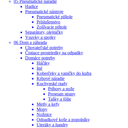
05 Pneumatické náradie
Hadice
Pneumatické nástroje
Pneumatické pištole
Príslušenstvo
Zošívacie pištole
Separátory, olejničky
Vsuvky a spojky
06 Dom a záhrada
Chovateľské potreby
Čistiace prostriedky na odpadky
Domáce potreby
Háčiky
Iné
Koberčeky a vaničky do kufra
Krbové náradie
Kuchynské riady
Príbory a nože
Program strany
Tašky a fólie
Metly a kefy
Mopy
Nožnice
Odpadkové koše a popolníky
Uteráky a handry