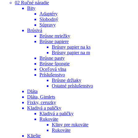
02 Ručné náradie
Bity
Adaptéry
Slobodný
Súpravy
Brúsivá
Brúsne mriežky
Brúsne papiere
Brúsny papier na ks
Brúsny papier na m
Brúsne pasty
Brúsne špongie
Oceľová vlna
Príslušenstvo
Brúsne držiaky
Ostatné príslušenstvo
Dláta
Dláta, Gimlets
Fixky, ceruzky
Kladivá a paličky
Kladivá a paličky
Rukoväte
Kliny pre rukoväte
Rukoväte
Kliešte