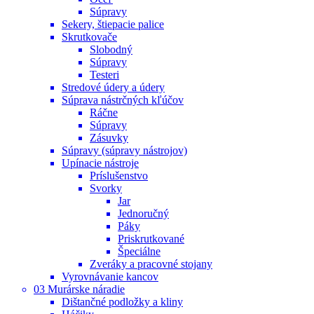
Súpravy
Sekery, štiepacie palice
Skrutkovače
Slobodný
Súpravy
Testeri
Stredové údery a údery
Súprava nástrčných kľúčov
Ráčne
Súpravy
Zásuvky
Súpravy (súpravy nástrojov)
Upínacie nástroje
Príslušenstvo
Svorky
Jar
Jednoručný
Páky
Priskrutkované
Špeciálne
Zveráky a pracovné stojany
Vyrovnávanie kancov
03 Murárske náradie
Dištančné podložky a kliny