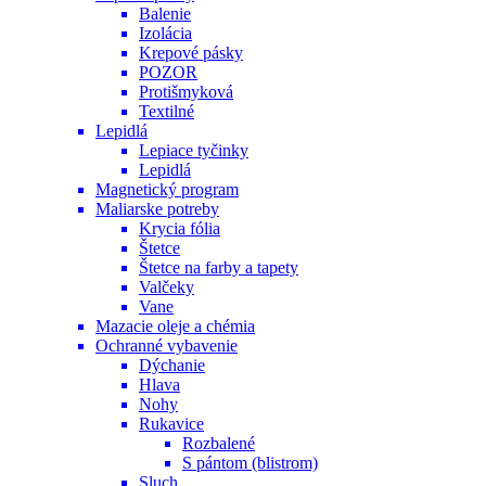
Balenie
Izolácia
Krepové pásky
POZOR
Protišmyková
Textilné
Lepidlá
Lepiace tyčinky
Lepidlá
Magnetický program
Maliarske potreby
Krycia fólia
Štetce
Štetce na farby a tapety
Valčeky
Vane
Mazacie oleje a chémia
Ochranné vybavenie
Dýchanie
Hlava
Nohy
Rukavice
Rozbalené
S pántom (blistrom)
Sluch