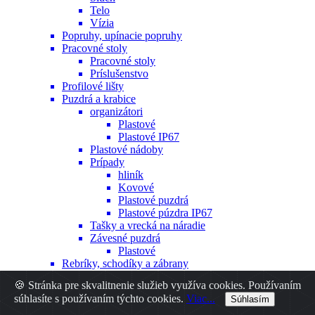
Telo
Vízia
Popruhy, upínacie popruhy
Pracovné stoly
Pracovné stoly
Príslušenstvo
Profilové lišty
Puzdrá a krabice
organizátori
Plastové
Plastové IP67
Plastové nádoby
Prípady
hliník
Kovové
Plastové puzdrá
Plastové púzdra IP67
Tašky a vrecká na náradie
Závesné puzdrá
Plastové
Rebríky, schodíky a zábrany
Sawhorses
🍪 Stránka pre skvalitnenie služieb využíva cookies. Používaním
Spojovacie prvky
súhlasíte s používaním týchto cookies.
Viac...
Súhlasím
Hmoždinky
Iné