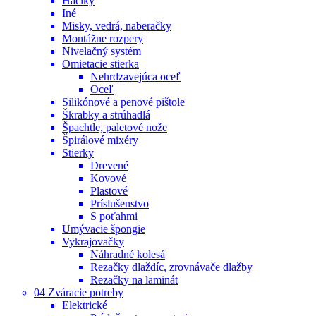
Háčiky
Iné
Misky, vedrá, naberačky
Montážne rozpery
Nivelačný systém
Omietacie stierka
Nehrdzavejúca oceľ
Oceľ
Silikónové a penové pištole
Škrabky a strúhadlá
Špachtle, paletové nože
Špirálové mixéry
Stierky
Drevené
Kovové
Plastové
Príslušenstvo
S poťahmi
Umývacie špongie
Vykrajovačky
Náhradné kolesá
Rezačky dlaždíc, zrovnávače dlažby
Rezačky na laminát
04 Zváracie potreby
Elektrické