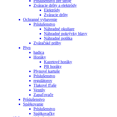
Príslušenstvo pre stroje
Zváracie drôty a elektródy
Elektródy
Zváracie drôty
Ochranné vybavenie
Príslušenstvo
Náhradné okuliare
Náhradné pokrývky hlavy
Náhradné potítka
Zváračské prilby
Plyn
hadica
Horáky
Kazetové horáky
PB horáky
Plynové kartuše
Príslušenstvo
regulátorov
Tlakové fľaše
Ventily
Zapaľovače
Príslušenstvo
Spájkovanie
Príslušenstvo
Spájkovačky