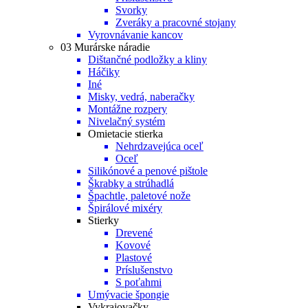
Svorky
Zveráky a pracovné stojany
Vyrovnávanie kancov
03 Murárske náradie
Dištančné podložky a kliny
Háčiky
Iné
Misky, vedrá, naberačky
Montážne rozpery
Nivelačný systém
Omietacie stierka
Nehrdzavejúca oceľ
Oceľ
Silikónové a penové pištole
Škrabky a strúhadlá
Špachtle, paletové nože
Špirálové mixéry
Stierky
Drevené
Kovové
Plastové
Príslušenstvo
S poťahmi
Umývacie špongie
Vykrajovačky