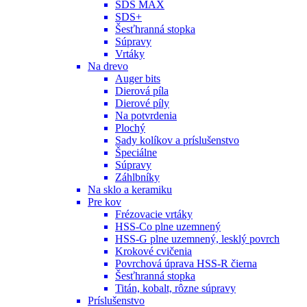
SDS MAX
SDS+
Šesťhranná stopka
Súpravy
Vrtáky
Na drevo
Auger bits
Dierová píla
Dierové píly
Na potvrdenia
Plochý
Sady kolíkov a príslušenstvo
Špeciálne
Súpravy
Záhlbníky
Na sklo a keramiku
Pre kov
Frézovacie vrtáky
HSS-Co plne uzemnený
HSS-G plne uzemnený, lesklý povrch
Krokové cvičenia
Povrchová úprava HSS-R čierna
Šesťhranná stopka
Titán, kobalt, rôzne súpravy
Príslušenstvo