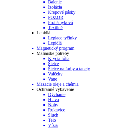
Balenie
Izolácia
Krepové pásky
POZOR
Protišmyková
Textilné
Lepidlá
Lepiace tyčinky
Lepidlá
Magnetický program
Maliarske potreby
Krycia fólia
Štetce
Štetce na farby a tapety
Valčeky
Vane
Mazacie oleje a chémia
Ochranné vybavenie
Dýchanie
Hlava
Nohy
Rukavice
Sluch
Telo
Vízia