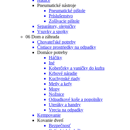
Hadice
Pneumatické nástroje
Pneumatické pištole
Príslušenstvo
Zošívacie pištole
Separátory, olejničky
Vsuvky a spojky
06 Dom a záhrada
Chovateľské potreby
Čistiace prostriedky na odpadky
Domáce potreby
Háčiky
Iné
Koberčeky a vaničky do kufra
Krbové náradie
Kuchynské riady
Metly a kefy
Mopy
Nožnice
Odpadkové koše a popolníky
Uteráky a handry
Vrecia na odpadky
Kempovanie
Kovanie dverí
Bezpečnosť