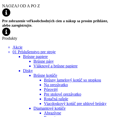
NAOZAJ OD A PO Z
Pre zobrazenie veľkoobchodných cien a nákup sa prosím prihláste,
alebo zaregistrujte.
Produkty
Akcie
01 Príslušenstvo pre stroje
Brúsne papiere
Brúsne pásy
Vláknové a brúsne papiere
Disky
Brúsne kotúče
Brúsny lamelový kotúč so stopkou
Na orezávatko
Pórovitý
Pre stolové orezávatko
Rotačná rašple
Viacdoskový kotúč pre uhlové brúsky
Diamantové kotúče
Abrazívne