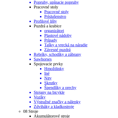
Popruhy, upínacie popruhy
Pracovné stoly
Pracovné stoly
Príslušenstvo
Profilové lišty
Puzdrá a krabice
organizátori
Plastové nádoby
Prípady
Tašky a vrecká na náradie
Závesné puzdrá
Rebríky, schodíky a zábrany
Sawhorses
Spojovacie prvky
Hmoždinky
Iné
Nity
Skrutky
Špendlíky a orechy
Stojany na bicykle
Vozíky
Výstražné značky a nálepky
Zdviháky a kladkostroje
08 Stroje
Akumulátorové stroje