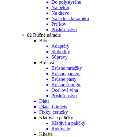
Do polystyrénu
Na betón
Na drevo
Na sklo a keramiku
Pre kov
Príslušenstvo
02 Ručné náradie
Bity
Adaptéry
Slobodný
Súpravy
Brúsivá
Brúsne mriežky
Brúsne papiere
Brúsne pasty
Brúsne špongie
Oceľová vlna
Príslušenstvo
Dláta
Dláta, Gimlets
Fixky, ceruzky
Kladivá a paličky
Kladivá a paličky
Rukoväte
Kliešte