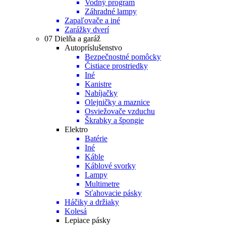
Vodný program
Záhradné lampy
Zapaľovače a iné
Zarážky dverí
07 Dielňa a garáž
Autopríslušenstvo
Bezpečnostné pomôcky
Čistiace prostriedky
Iné
Kanistre
Nabíjačky
Olejničky a maznice
Osviežovače vzduchu
Škrabky a špongie
Elektro
Batérie
Iné
Káble
Káblové svorky
Lampy
Multimetre
Sťahovacie pásky
Háčiky a držiaky
Kolesá
Lepiace pásky