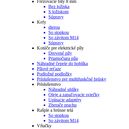
Frézovacie bity 8 mm
Bez ložiska
S ložiskom
Súpravy
Kefy
dierou
So stopkou
So závitom M14
Súpravy
Kotúče pre elektrické píly
Drevené píly
Priamočiara píla
Náhradné čepele do hoblíka
Pílové reťaze
Podložné podložky
Príslušenstvo pre multifunkčné brúsky
Príslušenstvo
Náhradné uhlíky
Oleje a zapaľovacie sviečky
Upínacie adaptéry
Zberače prachu
Rašple a brúsne telá
So stopkou
So závitom M14
Vŕtačky