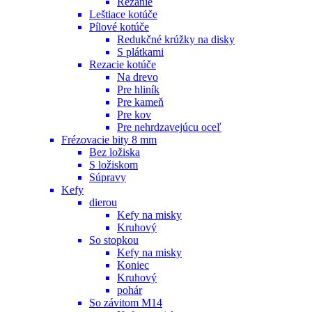
Rezanie
Leštiace kotúče
Pílové kotúče
Redukčné krúžky na disky
S plátkami
Rezacie kotúče
Na drevo
Pre hliník
Pre kameň
Pre kov
Pre nehrdzavejúcu oceľ
Frézovacie bity 8 mm
Bez ložiska
S ložiskom
Súpravy
Kefy
dierou
Kefy na misky
Kruhový
So stopkou
Kefy na misky
Koniec
Kruhový
pohár
So závitom M14