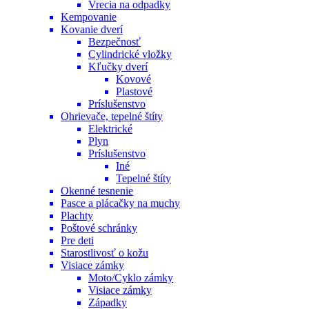
Vrecia na odpadky
Kempovanie
Kovanie dverí
Bezpečnosť
Cylindrické vložky
Kľučky dverí
Kovové
Plastové
Príslušenstvo
Ohrievače, tepelné štíty
Elektrické
Plyn
Príslušenstvo
Iné
Tepelné štíty
Okenné tesnenie
Pasce a plácačky na muchy
Plachty
Poštové schránky
Pre deti
Starostlivosť o kožu
Visiace zámky
Moto/Cyklo zámky
Visiace zámky
Západky