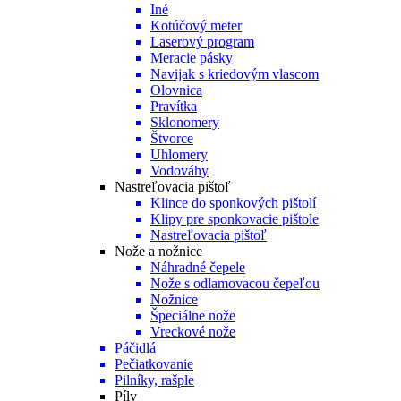
Iné
Kotúčový meter
Laserový program
Meracie pásky
Navijak s kriedovým vlascom
Olovnica
Pravítka
Sklonomery
Štvorce
Uhlomery
Vodováhy
Nastreľovacia pištoľ
Klince do sponkových pištolí
Klipy pre sponkovacie pištole
Nastreľovacia pištoľ
Nože a nožnice
Náhradné čepele
Nože s odlamovacou čepeľou
Nožnice
Špeciálne nože
Vreckové nože
Páčidlá
Pečiatkovanie
Pilníky, rašple
Píly