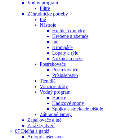
Vodný program
Filtre
Záhradnícke potreby
Iné
Nástroje
Hrable a motyky
Hrebene a zberače
Iné
Krompáče
Lopaty a rýle
Nožnice a nože
Postrekovače
Postrekovače
Príslušenstvo
Tienidlá
Viazacie drôty
Vodný program
Hadice
Hadicové spony
Spojky a striekacie pištole
Záhradné lampy
Zapaľovače a iné
Zarážky dverí
07 Dielňa a garáž
Autopríslušenstvo