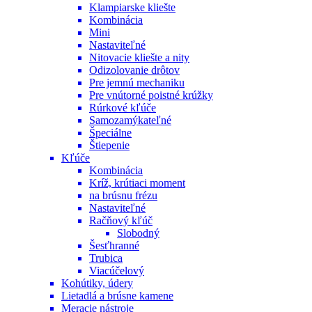
Klampiarske kliešte
Kombinácia
Mini
Nastaviteľné
Nitovacie kliešte a nity
Odizolovanie drôtov
Pre jemnú mechaniku
Pre vnútorné poistné krúžky
Rúrkové kľúče
Samozamýkateľné
Špeciálne
Štiepenie
Kľúče
Kombinácia
Kríž, krútiaci moment
na brúsnu frézu
Nastaviteľné
Račňový kľúč
Slobodný
Šesťhranné
Trubica
Viacúčelový
Kohútiky, údery
Lietadlá a brúsne kamene
Meracie nástroje