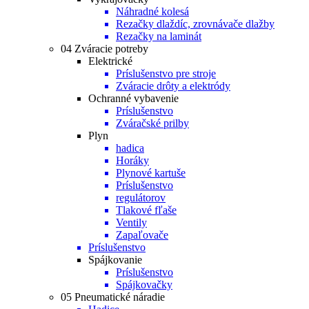
Náhradné kolesá
Rezačky dlaždíc, zrovnávače dlažby
Rezačky na laminát
04 Zváracie potreby
Elektrické
Príslušenstvo pre stroje
Zváracie drôty a elektródy
Ochranné vybavenie
Príslušenstvo
Zváračské prilby
Plyn
hadica
Horáky
Plynové kartuše
Príslušenstvo
regulátorov
Tlakové fľaše
Ventily
Zapaľovače
Príslušenstvo
Spájkovanie
Príslušenstvo
Spájkovačky
05 Pneumatické náradie