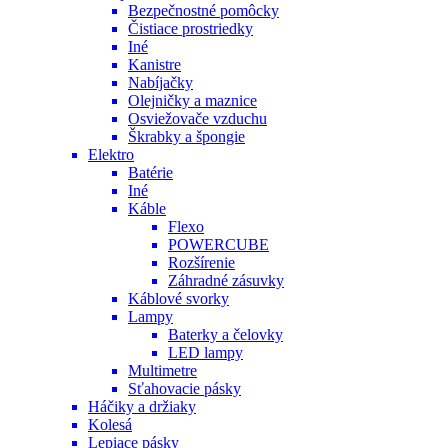
Bezpečnostné pomôcky
Čistiace prostriedky
Iné
Kanistre
Nabíjačky
Olejničky a maznice
Osviežovače vzduchu
Škrabky a špongie
Elektro
Batérie
Iné
Káble
Flexo
POWERCUBE
Rozšírenie
Záhradné zásuvky
Káblové svorky
Lampy
Baterky a čelovky
LED lampy
Multimetre
Sťahovacie pásky
Háčiky a držiaky
Kolesá
Lepiace pásky