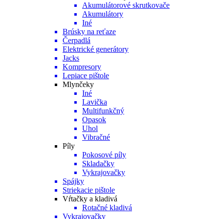
Akumulátorové skrutkovače
Akumulátory
Iné
Brúsky na reťaze
Čerpadlá
Elektrické generátory
Jacks
Kompresory
Lepiace pištole
Mlynčeky
Iné
Lavička
Multifunkčný
Opasok
Uhol
Vibračné
Píly
Pokosové píly
Skladačky
Vykrajovačky
Spájky
Striekacie pištole
Vŕtačky a kladivá
Rotačné kladivá
Vykrajovačky