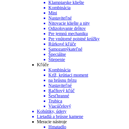
Klampiarske kliešte
Kombinácia
Mini
Nastaviteľné
Nitovacie kliešte a nity
Odizolovanie drôtov
Pre jemnú mechaniku
Pre vnútorné poistné krúžky
Rúrkové kľúče
Samozamýkateľné
Špeciálne
Štiepenie
Kľúče
Kombinácia
Kríž, krútiaci moment
na brúsnu frézu
Nastaviteľné
Račňový kľúč
Šesťhranné
Trubica
Viacúčelový
Kohútiky, údery
Lietadlá a brúsne kamene
Meracie nástroje
Hmatadlo