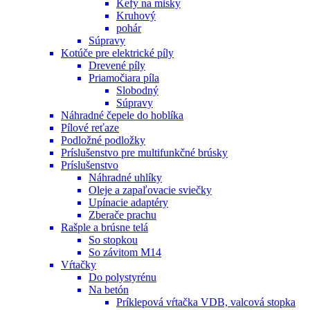
Kefy na misky
Kruhový
pohár
Súpravy
Kotúče pre elektrické píly
Drevené píly
Priamočiara píla
Slobodný
Súpravy
Náhradné čepele do hoblíka
Pílové reťaze
Podložné podložky
Príslušenstvo pre multifunkčné brúsky
Príslušenstvo
Náhradné uhlíky
Oleje a zapaľovacie sviečky
Upínacie adaptéry
Zberače prachu
Rašple a brúsne telá
So stopkou
So závitom M14
Vŕtačky
Do polystyrénu
Na betón
Príklepová vŕtačka VDB, valcová stopka