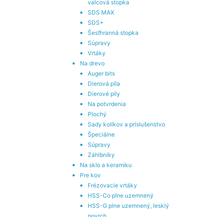
valcová stopka
SDS MAX
SDS+
Šesťhranná stopka
Súpravy
Vrtáky
Na drevo
Auger bits
Dierová píla
Dierové píly
Na potvrdenia
Plochý
Sady kolíkov a príslušenstvo
Špeciálne
Súpravy
Záhlbníky
Na sklo a keramiku
Pre kov
Frézovacie vrtáky
HSS-Co plne uzemnený
HSS-G plne uzemnený, lesklý
povrch