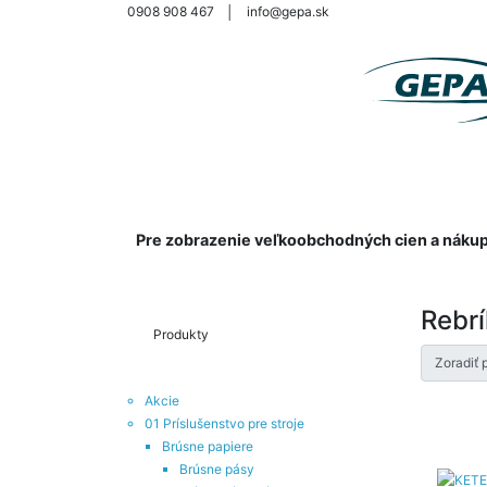
0908 908 467
│
info@gepa.sk
Pre zobrazenie veľkoobchodných cien a nákup s
Rebrí
Produkty
Zoradiť 
Akcie
01 Príslušenstvo pre stroje
Brúsne papiere
Brúsne pásy