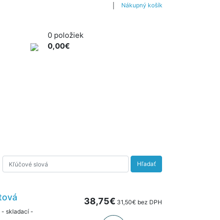
│
Nákupný košík
0 položiek
0,00€
ÁRADIE PRE VŠETKÝCH
NAOZAJ OD A PO Z
Hľadať
stová
38,75€
31,50€ bez DPH
- skladací -