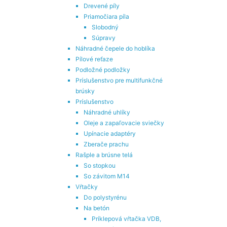
Drevené píly
Priamočiara píla
Slobodný
Súpravy
Náhradné čepele do hoblíka
Pílové reťaze
Podložné podložky
Príslušenstvo pre multifunkčné
brúsky
Príslušenstvo
Náhradné uhlíky
Oleje a zapaľovacie sviečky
Upínacie adaptéry
Zberače prachu
Rašple a brúsne telá
So stopkou
So závitom M14
Vŕtačky
Do polystyrénu
Na betón
Príklepová vŕtačka VDB,