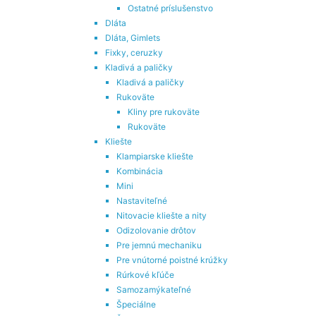
Ostatné príslušenstvo
Dláta
Dláta, Gimlets
Fixky, ceruzky
Kladivá a paličky
Kladivá a paličky
Rukoväte
Kliny pre rukoväte
Rukoväte
Kliešte
Klampiarske kliešte
Kombinácia
Mini
Nastaviteľné
Nitovacie kliešte a nity
Odizolovanie drôtov
Pre jemnú mechaniku
Pre vnútorné poistné krúžky
Rúrkové kľúče
Samozamýkateľné
Špeciálne