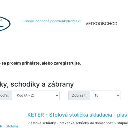
E-shop
Obchodné podmienky
Kontakt
VEĽKOOBCHOD
NIELEN N
a prosím prihláste, alebo zaregistrujte.
ky, schodíky a zábrany
podľa:
Zobraziť:
KETER - Stolová stolička skladacia - pla
Plastové schůdky - praktické schůdky do domácnosti 2 stupně 