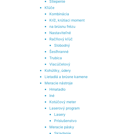
Štiepenie
Kľúče
Kombinácia
Kríž, krútiaci moment
na brúsnu frézu
Nastaviteľné
Račňový kľúč
Slobodný
Šesťhranné
Trubica
Viacúčelový
Kohútiky, údery
Lietadlá a brúsne kamene
Meracie nástroje
Hmatadlo
Iné
Kotúčový meter
Laserový program
Lasery
Príslušenstvo
Meracie pásky
Skladanie