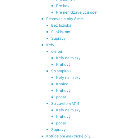
Pre kov
Pre nehrdzavejúcu oceľ
Frézovacie bity 8 mm
Bez ložiska
S ložiskom
Súpravy
Kefy
dierou
Kefy na misky
Kruhový
So stopkou
Kefy na misky
Koniec
Kruhový
pohár
So závitom M14
Kefy na misky
Kruhový
pohár
Súpravy
Kotúče pre elektrické píly