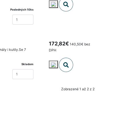
Posledných 10ks
172,82€
140,50€ bez
ály i kutily.Se 7
DPH
Skladom
Zobrazené 1 až 2 z 2