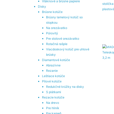
Vláknové a brúsne papiere
Disky
Brúsne kotúče
Brúsny lamelový kotúč so
stopkou
Na orezávatko
Pórovitý
Pre stolové orezávatko
Rotačná rašple
Viacdoskový kotúč pre uhlové
brúsky
Diamantové kotúče
Abrazívne
Rezanie
Leštiace kotúče
Pílové kotúče
Redukčné krúžky na disky
S plátkami
Rezacie kotúče
Na drevo
Pre hliník
Pre kameň