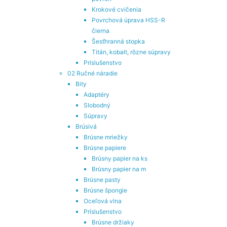
Krokové cvičenia
Povrchová úprava HSS-R
čierna
Šesťhranná stopka
Titán, kobalt, rôzne súpravy
Príslušenstvo
02 Ručné náradie
Bity
Adaptéry
Slobodný
Súpravy
Brúsivá
Brúsne mriežky
Brúsne papiere
Brúsny papier na ks
Brúsny papier na m
Brúsne pasty
Brúsne špongie
Oceľová vlna
Príslušenstvo
Brúsne držiaky