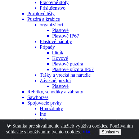
Pracovné stoly
Príslušenstvo
Profilové lišty
Puzdrá a krabice
organizátori
Plastové
Plastové IP67
Plastové nádoby
Prípady
hliník
Kovové
Plastové puzdrá
Plastové púzdra IP67
Tašky a vrecká na náradie
Závesné puzdrá
Plastové
Rebríky, schodíky a zábrany
Sawhorses
Spojovacie prvky
Hmoždinky
Iné
Nity
Skrutky
🍪 Stránka pre skvalitnenie služieb využíva cookies. Používaním
Špendlíky a orechy
súhlasíte s používaním týchto cookies.
Viac...
Súhlasím
Stojany na bicykle