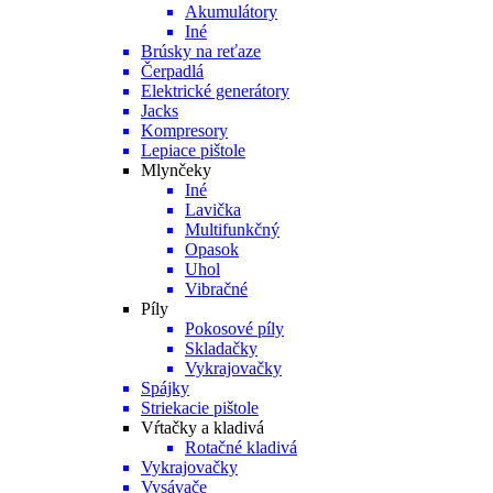
Akumulátory
Iné
Brúsky na reťaze
Čerpadlá
Elektrické generátory
Jacks
Kompresory
Lepiace pištole
Mlynčeky
Iné
Lavička
Multifunkčný
Opasok
Uhol
Vibračné
Píly
Pokosové píly
Skladačky
Vykrajovačky
Spájky
Striekacie pištole
Vŕtačky a kladivá
Rotačné kladivá
Vykrajovačky
Vysávače