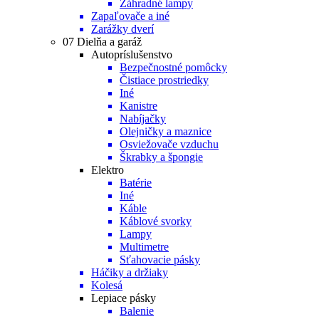
Záhradné lampy
Zapaľovače a iné
Zarážky dverí
07 Dielňa a garáž
Autopríslušenstvo
Bezpečnostné pomôcky
Čistiace prostriedky
Iné
Kanistre
Nabíjačky
Olejničky a maznice
Osviežovače vzduchu
Škrabky a špongie
Elektro
Batérie
Iné
Káble
Káblové svorky
Lampy
Multimetre
Sťahovacie pásky
Háčiky a držiaky
Kolesá
Lepiace pásky
Balenie