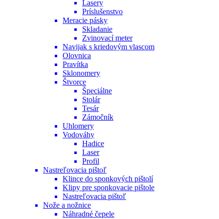
Lasery
Príslušenstvo
Meracie pásky
Skladanie
Zvinovací meter
Navijak s kriedovým vlascom
Olovnica
Pravítka
Sklonomery
Štvorce
Špeciálne
Stolár
Tesár
Zámočník
Uhlomery
Vodováhy
Hadice
Laser
Profil
Nastreľovacia pištoľ
Klince do sponkových pištolí
Klipy pre sponkovacie pištole
Nastreľovacia pištoľ
Nože a nožnice
Náhradné čepele