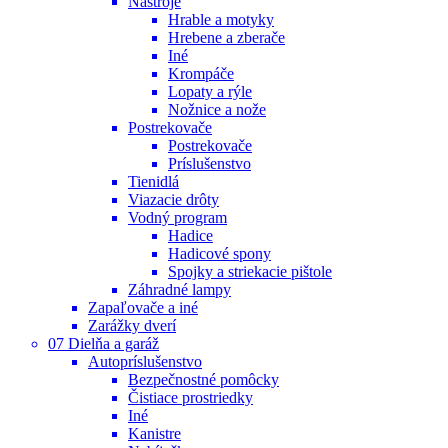
Nástroje
Hrable a motyky
Hrebene a zberače
Iné
Krompáče
Lopaty a rýle
Nožnice a nože
Postrekovače
Postrekovače
Príslušenstvo
Tienidlá
Viazacie drôty
Vodný program
Hadice
Hadicové spony
Spojky a striekacie pištole
Záhradné lampy
Zapaľovače a iné
Zarážky dverí
07 Dielňa a garáž
Autopríslušenstvo
Bezpečnostné pomôcky
Čistiace prostriedky
Iné
Kanistre