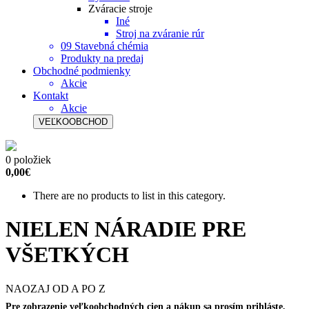
Zváracie stroje
Iné
Stroj na zváranie rúr
09 Stavebná chémia
Produkty na predaj
Obchodné podmienky
Akcie
Kontakt
Akcie
VEĽKOOBCHOD
0 položiek
0,00€
There are no products to list in this category.
NIELEN NÁRADIE PRE
VŠETKÝCH
NAOZAJ OD A PO Z
Pre zobrazenie veľkoobchodných cien a nákup sa prosím prihláste,