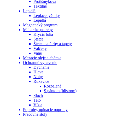
Protišmyková
Textilné
Lepidlá
Lepiace tyčinky
Lepidlá
Magnetický program
Maliarske potreby
Krycia fólia
Štetce
Štetce na farby a tapety
Valčeky
Vane
Mazacie oleje a chémia
Ochranné vybavenie
Dýchanie
Hlava
Nohy
Rukavice
Rozbalené
S pántom (blistrom)
Sluch
Telo
Vízia
Popruhy, upínacie popruhy
Pracovné stoly