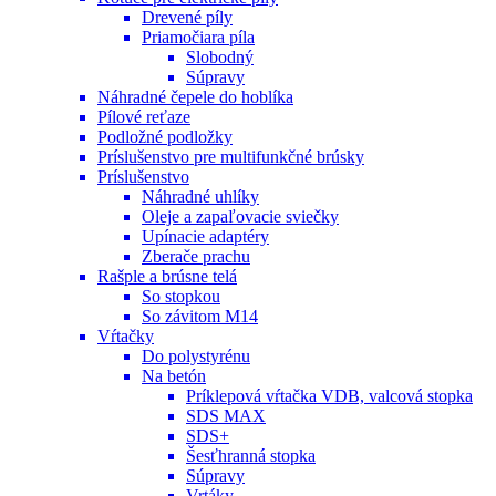
Drevené píly
Priamočiara píla
Slobodný
Súpravy
Náhradné čepele do hoblíka
Pílové reťaze
Podložné podložky
Príslušenstvo pre multifunkčné brúsky
Príslušenstvo
Náhradné uhlíky
Oleje a zapaľovacie sviečky
Upínacie adaptéry
Zberače prachu
Rašple a brúsne telá
So stopkou
So závitom M14
Vŕtačky
Do polystyrénu
Na betón
Príklepová vŕtačka VDB, valcová stopka
SDS MAX
SDS+
Šesťhranná stopka
Súpravy
Vrtáky