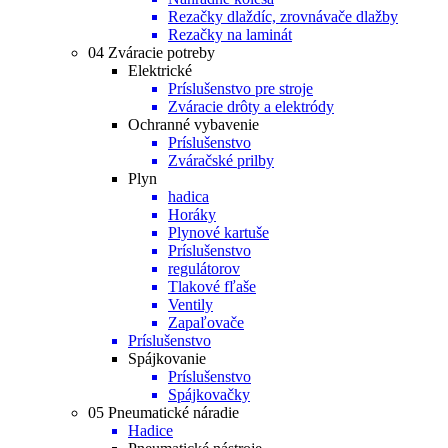
Rezačky dlaždíc, zrovnávače dlažby
Rezačky na laminát
04 Zváracie potreby
Elektrické
Príslušenstvo pre stroje
Zváracie drôty a elektródy
Ochranné vybavenie
Príslušenstvo
Zváračské prilby
Plyn
hadica
Horáky
Plynové kartuše
Príslušenstvo
regulátorov
Tlakové fľaše
Ventily
Zapaľovače
Príslušenstvo
Spájkovanie
Príslušenstvo
Spájkovačky
05 Pneumatické náradie
Hadice