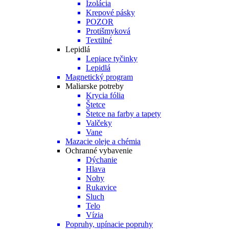
Izolácia
Krepové pásky
POZOR
Protišmyková
Textilné
Lepidlá
Lepiace tyčinky
Lepidlá
Magnetický program
Maliarske potreby
Krycia fólia
Štetce
Štetce na farby a tapety
Valčeky
Vane
Mazacie oleje a chémia
Ochranné vybavenie
Dýchanie
Hlava
Nohy
Rukavice
Sluch
Telo
Vízia
Popruhy, upínacie popruhy