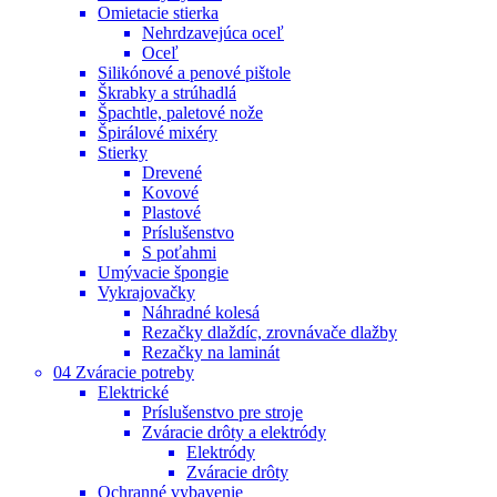
Omietacie stierka
Nehrdzavejúca oceľ
Oceľ
Silikónové a penové pištole
Škrabky a strúhadlá
Špachtle, paletové nože
Špirálové mixéry
Stierky
Drevené
Kovové
Plastové
Príslušenstvo
S poťahmi
Umývacie špongie
Vykrajovačky
Náhradné kolesá
Rezačky dlaždíc, zrovnávače dlažby
Rezačky na laminát
04 Zváracie potreby
Elektrické
Príslušenstvo pre stroje
Zváracie drôty a elektródy
Elektródy
Zváracie drôty
Ochranné vybavenie