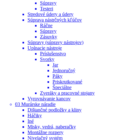
Súpravy
Testeri
Stredové údery a údery
Súprava nástrčných kľúčov
Ráčne
Súpravy
Zásuvky
Súpravy (súpravy nástrojov)
Upínacie nástroje
Príslušenstvo
Svorky
Jar
Jednoručný
Páky
Priskrutkované
Špeciálne
Zveráky a pracovné stojany
Vyrovnávanie kancov
03 Murárske náradie
Dištančné podložky a kliny
Háčiky
Iné
Misky, vedrá, naberačky
Montážne rozpery
Nivelačný systém