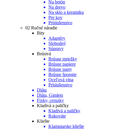
Na betón
Na drevo
Na sklo a keramiku
Pre kov
Príslušenstvo
02 Ručné náradie
Bity
Adaptéry
Slobodný
Súpravy
Brúsivá
Brúsne mriežky
Brúsne papiere
Brúsne pasty
Brúsne špongie
Oceľová vlna
Príslušenstvo
Dláta
Dláta, Gimlets
Fixky, ceruzky
Kladivá a paličky
Kladivá a paličky
Rukoväte
Kliešte
Klampiarske kliešte