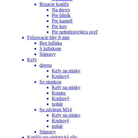
Rezacie kotúče
Na drevo
Pre hliník
Pre kameň
Pre kov
Pre nehrdzavejúcu oceľ
Frézovacie bity 8 mm
Bez ložiska
S ložiskom
Súpravy
Kefy
dierou
Kefy na misky
Kruhový
So stopkou
Kefy na misky
Koniec
Kruhový
pohár
So závitom M14
Kefy na misky
Kruhový
pohár
Súpravy
Kotúče pre elektrické píly