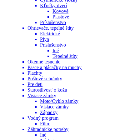
Kľučky dverí
Kovové
Plastové
Príslušenstvo
Ohrievače, tepelné štíty
Elektrické
Plyn
Príslušenstvo
Iné
Tepelné štíty
Okenné tesnenie
Pasce a plácačky na muchy
Plachty
Poštové schránky
Pre deti
Starostlivosť o kožu
Visiace zámky
Moto/Cyklo zámky
Visiace zámky
Západky
Vodný program
Filtre
Záhradnícke potreby
Iné