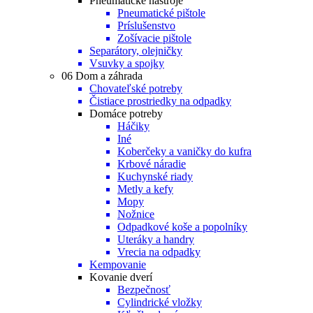
Pneumatické nástroje
Pneumatické pištole
Príslušenstvo
Zošívacie pištole
Separátory, olejničky
Vsuvky a spojky
06 Dom a záhrada
Chovateľské potreby
Čistiace prostriedky na odpadky
Domáce potreby
Háčiky
Iné
Koberčeky a vaničky do kufra
Krbové náradie
Kuchynské riady
Metly a kefy
Mopy
Nožnice
Odpadkové koše a popolníky
Uteráky a handry
Vrecia na odpadky
Kempovanie
Kovanie dverí
Bezpečnosť
Cylindrické vložky