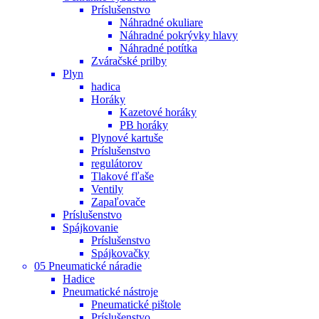
Príslušenstvo
Náhradné okuliare
Náhradné pokrývky hlavy
Náhradné potítka
Zváračské prilby
Plyn
hadica
Horáky
Kazetové horáky
PB horáky
Plynové kartuše
Príslušenstvo
regulátorov
Tlakové fľaše
Ventily
Zapaľovače
Príslušenstvo
Spájkovanie
Príslušenstvo
Spájkovačky
05 Pneumatické náradie
Hadice
Pneumatické nástroje
Pneumatické pištole
Príslušenstvo