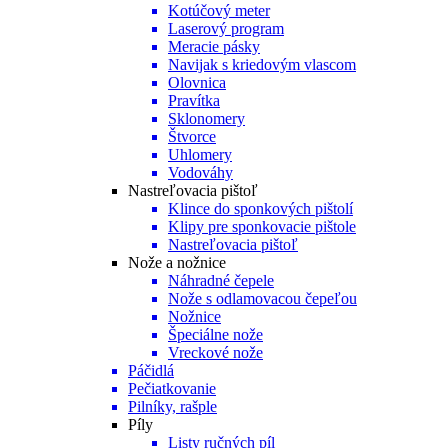
Kotúčový meter
Laserový program
Meracie pásky
Navijak s kriedovým vlascom
Olovnica
Pravítka
Sklonomery
Štvorce
Uhlomery
Vodováhy
Nastreľovacia pištoľ
Klince do sponkových pištolí
Klipy pre sponkovacie pištole
Nastreľovacia pištoľ
Nože a nožnice
Náhradné čepele
Nože s odlamovacou čepeľou
Nožnice
Špeciálne nože
Vreckové nože
Páčidlá
Pečiatkovanie
Pilníky, rašple
Píly
Listy ručných píl