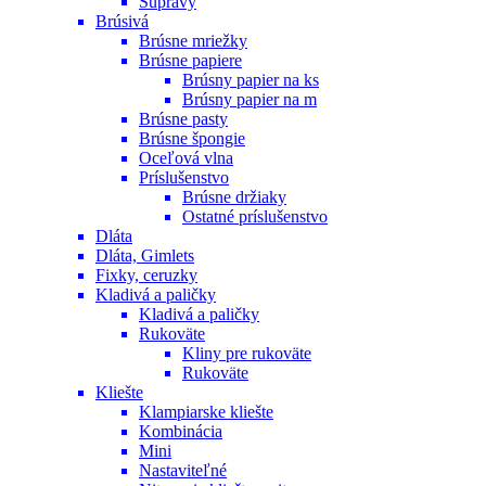
Súpravy
Brúsivá
Brúsne mriežky
Brúsne papiere
Brúsny papier na ks
Brúsny papier na m
Brúsne pasty
Brúsne špongie
Oceľová vlna
Príslušenstvo
Brúsne držiaky
Ostatné príslušenstvo
Dláta
Dláta, Gimlets
Fixky, ceruzky
Kladivá a paličky
Kladivá a paličky
Rukoväte
Kliny pre rukoväte
Rukoväte
Kliešte
Klampiarske kliešte
Kombinácia
Mini
Nastaviteľné