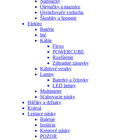
Nabíjačky
Olejničky a maznice
Osviežovače vzduchu
Škrabky a špongie
Elektro
Batérie
Iné
Káble
Flexo
POWERCUBE
Rozšírenie
Záhradné zásuvky
Káblové svorky
Lampy
Baterky a čelovky
LED lampy
Multimetre
Sťahovacie pásky
Háčiky a držiaky
Kolesá
Lepiace pásky
Balenie
Izolácia
Krepové pásky
POZOR