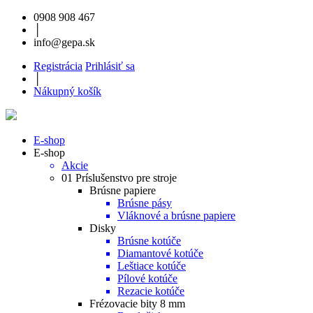
0908 908 467
│
info@gepa.sk
Registrácia
Prihlásiť sa
│
Nákupný košík
E-shop
E-shop
Akcie
01 Príslušenstvo pre stroje
Brúsne papiere
Brúsne pásy
Vláknové a brúsne papiere
Disky
Brúsne kotúče
Diamantové kotúče
Leštiace kotúče
Pílové kotúče
Rezacie kotúče
Frézovacie bity 8 mm