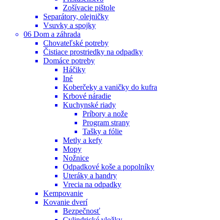
Zošívacie pištole
Separátory, olejničky
Vsuvky a spojky
06 Dom a záhrada
Chovateľské potreby
Čistiace prostriedky na odpadky
Domáce potreby
Háčiky
Iné
Koberčeky a vaničky do kufra
Krbové náradie
Kuchynské riady
Príbory a nože
Program strany
Tašky a fólie
Metly a kefy
Mopy
Nožnice
Odpadkové koše a popolníky
Uteráky a handry
Vrecia na odpadky
Kempovanie
Kovanie dverí
Bezpečnosť
Cylindrické vložky