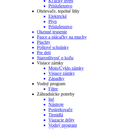
Kľučky dverí
Príslušenstvo
Ohrievače, tepelné štíty
Elektrické
Plyn
Príslušenstvo
Okenné tesnenie
Pasce a plácačky na muchy
Plachty
Poštové schránky
Pre deti
Starostlivosť o kožu
Visiace zámky
Moto/Cyklo zámky
Visiace zámky
Západky
Vodný program
Filtre
Záhradnícke potreby
Iné
Nástroje
Postrekovače
Tienidlá
Viazacie drôty
Vodný program