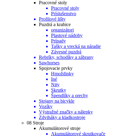
Pracovné stoly
Pracovné stoly
Príslušenstvo
Profilové lišty
Puzdrá a krabice
organizátori
Plastové nádoby
Prípady
Tašky a vrecká na náradie
Závesné puzdrá
Rebríky, schodíky a zábrany
Sawhorses
Spojovacie prvky
Hmoždinky
Iné
Nity
Skrutky
Špendlíky a orechy
Stojany na bicykle
Vozíky
Výstražné značky a nálepky
Zdviháky a kladkostroje
08 Stroje
Akumulátorové stroje
Akumulátorové skrutkovače