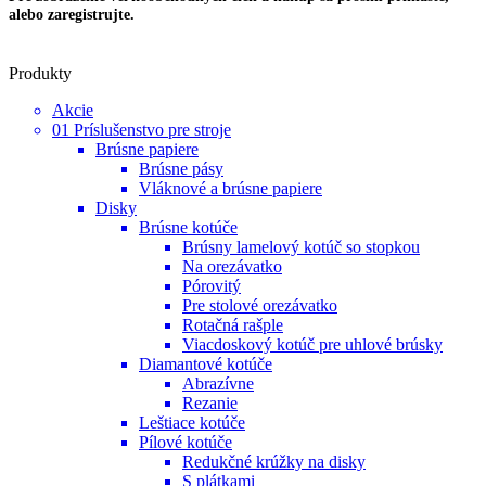
alebo zaregistrujte.
Produkty
Akcie
01 Príslušenstvo pre stroje
Brúsne papiere
Brúsne pásy
Vláknové a brúsne papiere
Disky
Brúsne kotúče
Brúsny lamelový kotúč so stopkou
Na orezávatko
Pórovitý
Pre stolové orezávatko
Rotačná rašple
Viacdoskový kotúč pre uhlové brúsky
Diamantové kotúče
Abrazívne
Rezanie
Leštiace kotúče
Pílové kotúče
Redukčné krúžky na disky
S plátkami