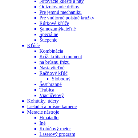
Nitovacie kliešte a nity
Odizolovanie drôtov
Pre jemnú mechaniku
Pre vnútorné poistné krúžky
Rúrkové kľúče
Samozamýkateľné
Špeciálne
Štiepenie
Kľúče
Kombinácia
Kríž, krútiaci moment
na brúsnu frézu
Nastaviteľné
Račňový kľúč
Slobodný
Šesťhranné
Trubica
Viacúčelový
Kohútiky, údery
Lietadlá a brúsne kamene
Meracie nástroje
Hmatadlo
Iné
Kotúčový meter
Laserový program