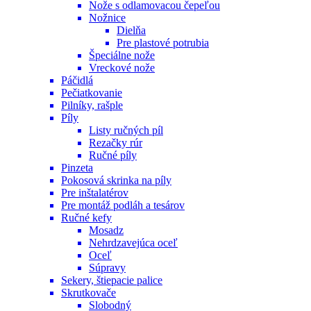
Nože s odlamovacou čepeľou
Nožnice
Dielňa
Pre plastové potrubia
Špeciálne nože
Vreckové nože
Páčidlá
Pečiatkovanie
Pilníky, rašple
Píly
Listy ručných píl
Rezačky rúr
Ručné píly
Pinzeta
Pokosová skrinka na píly
Pre inštalatérov
Pre montáž podláh a tesárov
Ručné kefy
Mosadz
Nehrdzavejúca oceľ
Oceľ
Súpravy
Sekery, štiepacie palice
Skrutkovače
Slobodný