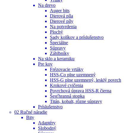
Na drevo
Auger bits
Dierová píla
Dierové píly
Na potvrdenia
Plochý
Sady kolíkov a príslušenstvo
Špeciálne
Súpravy
Záhlbníky
Na sklo a keramiku
Pre kov
Frézovacie vrtáky
HSS-Co plne uzemnený
HSS-G plne uzemnený, lesklý povrch
Krokové cvičenia
Povrchová úprava HSS-R čierna
Šesťhranná stopka
Titán, kobalt, rôzne súpravy
Príslušenstvo
02 Ručné náradie
Bity
Adaptéry
Slobodný