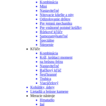
Kombinácia
Mini
Nastaviteľné
Nitovacie kliešte a nity
Odizolovanie drôtov
Pre jemnú mechaniku
Pre vnútorné poistné krúžky
Rúrkové kľúče
Samozamýkateľné
Špeciálne
Štiepenie
Kľúče
Kombinácia
Kríž, krútiaci moment
na brúsnu frézu
Nastaviteľné
Račňový kľúč
Šesťhranné
Trubica
Viacúčelový
Kohútiky, údery
Lietadlá a brúsne kamene
Meracie nástroje
Hmatadlo
Iné