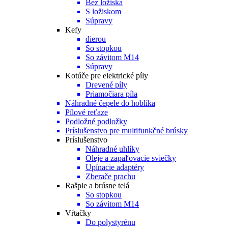
Bez ložiska
S ložiskom
Súpravy
Kefy
dierou
So stopkou
So závitom M14
Súpravy
Kotúče pre elektrické píly
Drevené píly
Priamočiara píla
Náhradné čepele do hoblíka
Pílové reťaze
Podložné podložky
Príslušenstvo pre multifunkčné brúsky
Príslušenstvo
Náhradné uhlíky
Oleje a zapaľovacie sviečky
Upínacie adaptéry
Zberače prachu
Rašple a brúsne telá
So stopkou
So závitom M14
Vŕtačky
Do polystyrénu