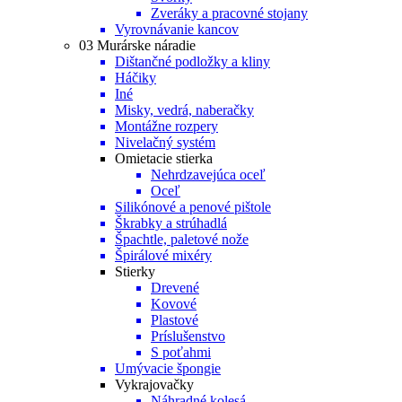
Zveráky a pracovné stojany
Vyrovnávanie kancov
03 Murárske náradie
Dištančné podložky a kliny
Háčiky
Iné
Misky, vedrá, naberačky
Montážne rozpery
Nivelačný systém
Omietacie stierka
Nehrdzavejúca oceľ
Oceľ
Silikónové a penové pištole
Škrabky a strúhadlá
Špachtle, paletové nože
Špirálové mixéry
Stierky
Drevené
Kovové
Plastové
Príslušenstvo
S poťahmi
Umývacie špongie
Vykrajovačky
Náhradné kolesá