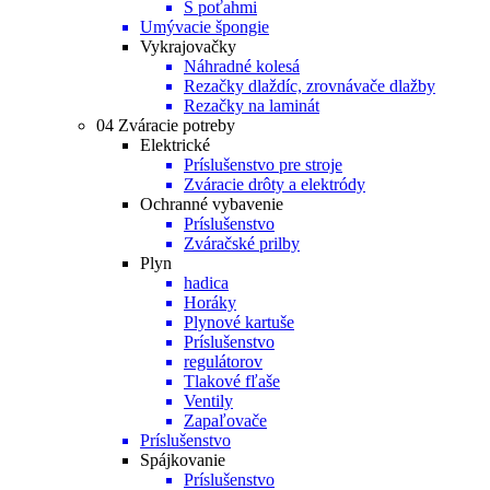
S poťahmi
Umývacie špongie
Vykrajovačky
Náhradné kolesá
Rezačky dlaždíc, zrovnávače dlažby
Rezačky na laminát
04 Zváracie potreby
Elektrické
Príslušenstvo pre stroje
Zváracie drôty a elektródy
Ochranné vybavenie
Príslušenstvo
Zváračské prilby
Plyn
hadica
Horáky
Plynové kartuše
Príslušenstvo
regulátorov
Tlakové fľaše
Ventily
Zapaľovače
Príslušenstvo
Spájkovanie
Príslušenstvo