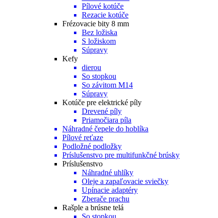
Pílové kotúče
Rezacie kotúče
Frézovacie bity 8 mm
Bez ložiska
S ložiskom
Súpravy
Kefy
dierou
So stopkou
So závitom M14
Súpravy
Kotúče pre elektrické píly
Drevené píly
Priamočiara píla
Náhradné čepele do hoblíka
Pílové reťaze
Podložné podložky
Príslušenstvo pre multifunkčné brúsky
Príslušenstvo
Náhradné uhlíky
Oleje a zapaľovacie sviečky
Upínacie adaptéry
Zberače prachu
Rašple a brúsne telá
So stopkou