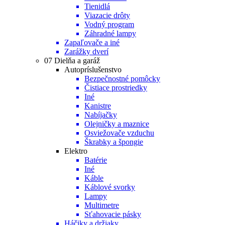
Tienidlá
Viazacie drôty
Vodný program
Záhradné lampy
Zapaľovače a iné
Zarážky dverí
07 Dielňa a garáž
Autopríslušenstvo
Bezpečnostné pomôcky
Čistiace prostriedky
Iné
Kanistre
Nabíjačky
Olejničky a maznice
Osviežovače vzduchu
Škrabky a špongie
Elektro
Batérie
Iné
Káble
Káblové svorky
Lampy
Multimetre
Sťahovacie pásky
Háčiky a držiaky