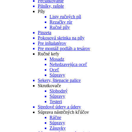
Pečiatkovanie
Pilníky, rašple
Píly
Listy ručných píl
Rezačky rúr
Ručné píly
Pinzeta
Pokosová skrinka na píly
Pre inštalatérov
Pre montáž podláh a tesárov
Ručné kefy
Mosadz
Nehrdzavejúca oceľ
Oceľ
Súpravy
Sekery, štiepacie palice
Skrutkovače
Slobodný
Súpravy
Testeri
Stredové údery a údery
Súprava nástrčných kľúčov
Ráčne
Súpravy
Zásuvky