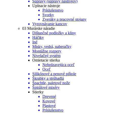
Súpravy (súpravy nástrojov)
Upínacie nástroje
Príslušenstvo
Svorky
Zveráky a pracovné stojany
Vyrovnávanie kancov
03 Murárske náradie
Dištančné podložky a kliny
Háčiky
Iné
Misky, vedrá, naberačky
Montážne rozpery
Nivelačný systém
Omietacie stierka
Nehrdzavejúca oceľ
Oceľ
Silikónové a penové pištole
Škrabky a strúhadlá
Špachtle, paletové nože
Špirálové mixéry
Stierky
Drevené
Kovové
Plastové
Príslušenstvo