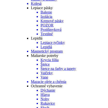
Kolesá
Lepiace pásky
Balenie
Izolácia
Krepové pásky
POZOR
Protišmyková
Textilné
Lepidlá
Lepiace tyčinky
Lepidlá
Magnetický program
Maliarske potreby
Krycia fólia
Štetce
Štetce na farby a tapety
Valčeky
Vane
Mazacie oleje a chémia
Ochranné vybavenie
Dýchanie
Hlava
Nohy
Rukavice
Sluch