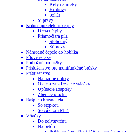
Kefy na misky
Kruhový
pohár
Súpravy
Kotúče pre elektrické píly
Drevené píly
Priamočiara píla
Slobodný
Súpravy
Náhradné čepele do hoblíka
Pílové reťaze
Podložné podložky
Príslušenstvo pre multifunkčné brúsky
Príslušenstvo
Náhradné uhlíky
Oleje a zapaľovacie sviečky
Upínacie adaptéry
Zberače prachu
Rašple a brúsne telá
So stopkou
So závitom M14
Vŕtačky
Do polystyrénu
Na betón
Príklepová vŕtačka VDB, valcová stopka