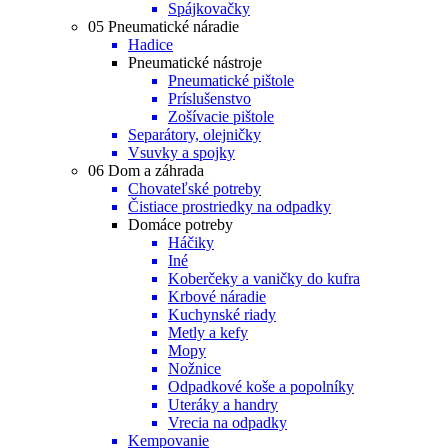
Spájkovačky
05 Pneumatické náradie
Hadice
Pneumatické nástroje
Pneumatické pištole
Príslušenstvo
Zošívacie pištole
Separátory, olejničky
Vsuvky a spojky
06 Dom a záhrada
Chovateľské potreby
Čistiace prostriedky na odpadky
Domáce potreby
Háčiky
Iné
Koberčeky a vaničky do kufra
Krbové náradie
Kuchynské riady
Metly a kefy
Mopy
Nožnice
Odpadkové koše a popolníky
Uteráky a handry
Vrecia na odpadky
Kempovanie