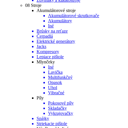
Zdviháky a kladkostroje
08 Stroje
Akumulátorové stroje
Akumulátorové skrutkovače
Akumulátory
Iné
Brúsky na reťaze
Čerpadlá
Elektrické generátory
Jacks
Kompresory
Lepiace pištole
Mlynčeky
Iné
Lavička
Multifunkčný
Opasok
Uhol
Vibračné
Píly
Pokosové píly
Skladačky
Vykrajovačky
Spájky
Striekacie pištole