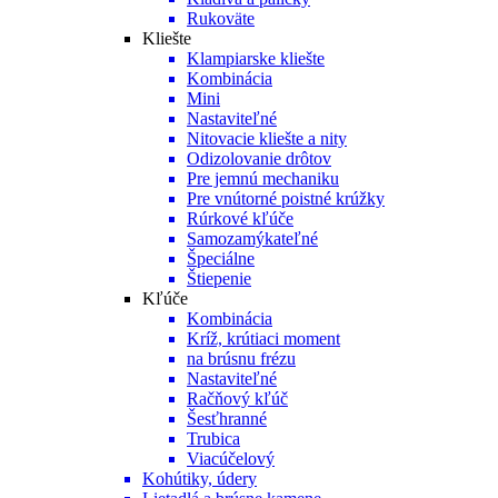
Rukoväte
Kliešte
Klampiarske kliešte
Kombinácia
Mini
Nastaviteľné
Nitovacie kliešte a nity
Odizolovanie drôtov
Pre jemnú mechaniku
Pre vnútorné poistné krúžky
Rúrkové kľúče
Samozamýkateľné
Špeciálne
Štiepenie
Kľúče
Kombinácia
Kríž, krútiaci moment
na brúsnu frézu
Nastaviteľné
Račňový kľúč
Šesťhranné
Trubica
Viacúčelový
Kohútiky, údery