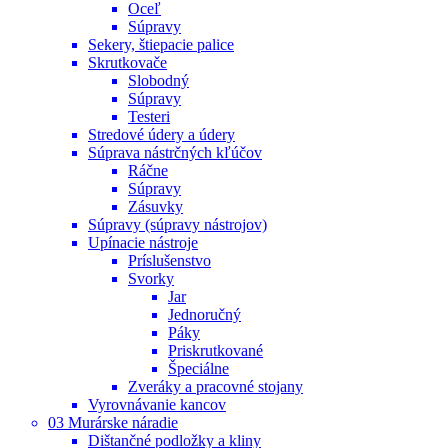
Oceľ
Súpravy
Sekery, štiepacie palice
Skrutkovače
Slobodný
Súpravy
Testeri
Stredové údery a údery
Súprava nástrčných kľúčov
Ráčne
Súpravy
Zásuvky
Súpravy (súpravy nástrojov)
Upínacie nástroje
Príslušenstvo
Svorky
Jar
Jednoručný
Páky
Priskrutkované
Špeciálne
Zveráky a pracovné stojany
Vyrovnávanie kancov
03 Murárske náradie
Dištančné podložky a kliny