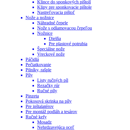
Klince do sponkových pištolí
Klipy pre sponkovacie pištole
Nastreľovacia pištoľ
Nože a nožnice
Náhradné čepele
Nože s odlamovacou čepeľou
Nožnice
Dielňa
Pre plastové potrubia
Špeciálne nože
Vreckové nože
Páčidlá
Pečiatkovanie
Pilníky, rašple
Píly
Listy ručných píl
Rezačky rúr
Ručné píly
Pinzeta
Pokosová skrinka na píly
Pre inštalatérov
Pre montáž podláh a tesárov
Ručné kefy
Mosadz
Nehrdzavejúca oceľ