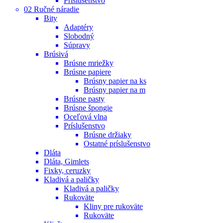
Príslušenstvo
02 Ručné náradie
Bity
Adaptéry
Slobodný
Súpravy
Brúsivá
Brúsne mriežky
Brúsne papiere
Brúsny papier na ks
Brúsny papier na m
Brúsne pasty
Brúsne špongie
Oceľová vlna
Príslušenstvo
Brúsne držiaky
Ostatné príslušenstvo
Dláta
Dláta, Gimlets
Fixky, ceruzky
Kladivá a paličky
Kladivá a paličky
Rukoväte
Kliny pre rukoväte
Rukoväte