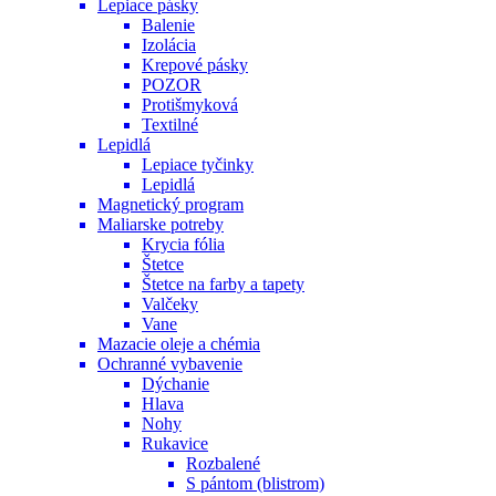
Lepiace pásky
Balenie
Izolácia
Krepové pásky
POZOR
Protišmyková
Textilné
Lepidlá
Lepiace tyčinky
Lepidlá
Magnetický program
Maliarske potreby
Krycia fólia
Štetce
Štetce na farby a tapety
Valčeky
Vane
Mazacie oleje a chémia
Ochranné vybavenie
Dýchanie
Hlava
Nohy
Rukavice
Rozbalené
S pántom (blistrom)