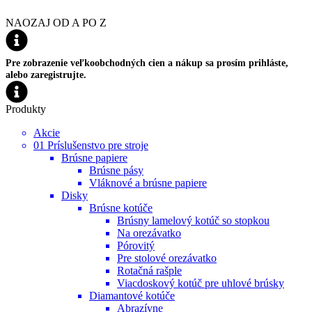
NAOZAJ OD A PO Z
Pre zobrazenie veľkoobchodných cien a nákup sa prosím prihláste,
alebo zaregistrujte.
Produkty
Akcie
01 Príslušenstvo pre stroje
Brúsne papiere
Brúsne pásy
Vláknové a brúsne papiere
Disky
Brúsne kotúče
Brúsny lamelový kotúč so stopkou
Na orezávatko
Pórovitý
Pre stolové orezávatko
Rotačná rašple
Viacdoskový kotúč pre uhlové brúsky
Diamantové kotúče
Abrazívne