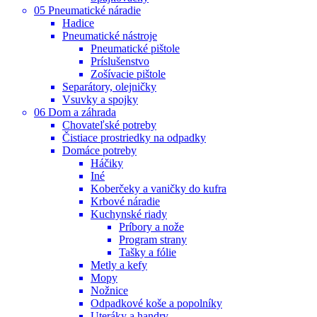
05 Pneumatické náradie
Hadice
Pneumatické nástroje
Pneumatické pištole
Príslušenstvo
Zošívacie pištole
Separátory, olejničky
Vsuvky a spojky
06 Dom a záhrada
Chovateľské potreby
Čistiace prostriedky na odpadky
Domáce potreby
Háčiky
Iné
Koberčeky a vaničky do kufra
Krbové náradie
Kuchynské riady
Príbory a nože
Program strany
Tašky a fólie
Metly a kefy
Mopy
Nožnice
Odpadkové koše a popolníky
Uteráky a handry