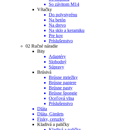
So závitom M14
Vŕtačky
Do polystyrénu
Na betón
Na drevo
Na sklo a keramiku
Pre kov
Príslušenstvo
02 Ručné náradie
Bity
Adaptéry
Slobodný
Súpravy
Brúsivá
Brúsne mriežky
Brúsne papiere
Brúsne pasty
Brúsne špongie
Oceľová vlna
Príslušenstvo
Dláta
Dláta, Gimlets
Fixky, ceruzky
Kladivá a paličky
Kladivá a paličky