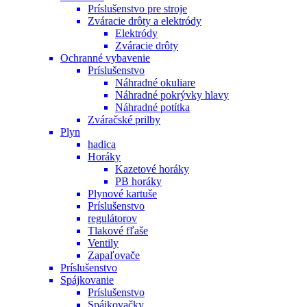
Príslušenstvo pre stroje
Zváracie drôty a elektródy
Elektródy
Zváracie drôty
Ochranné vybavenie
Príslušenstvo
Náhradné okuliare
Náhradné pokrývky hlavy
Náhradné potítka
Zváračské prilby
Plyn
hadica
Horáky
Kazetové horáky
PB horáky
Plynové kartuše
Príslušenstvo
regulátorov
Tlakové fľaše
Ventily
Zapaľovače
Príslušenstvo
Spájkovanie
Príslušenstvo
Spájkovačky