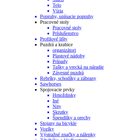
Telo
Vízia
Popruhy, upínacie popruhy
Pracovné stoly
Pracovné stoly
Príslušenstvo
Profilové lišty
Puzdrá a krabice
organizátori
Plastové nádoby
Prípady
Tašky a vrecká na náradie
Závesné puzdrá
Rebríky, schodíky a zábrany
Sawhorses
Spojovacie prvky
Hmoždinky
Iné
Nity
Skrutky
Špendlíky a orechy
Stojany na bicykle
Vozíky
Výstražné značky a nálepky