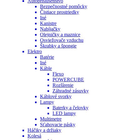
Autopríslušenstvo
Bezpečnostné pomôcky
Čistiace prostriedky
Iné
Kanistre
Nabíjačky
Olejničky a maznice
Osviežovače vzduchu
Škrabky a špongie
Elektro
Batérie
Iné
Káble
Flexo
POWERCUBE
Rozšírenie
Záhradné zásuvky
Káblové svorky
Lampy
Baterky a čelovky
LED lampy
Multimetre
Sťahovacie pásky
Háčiky a držiaky
Kolesá