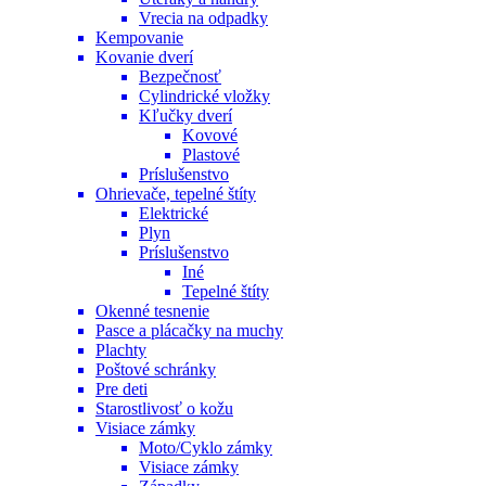
Vrecia na odpadky
Kempovanie
Kovanie dverí
Bezpečnosť
Cylindrické vložky
Kľučky dverí
Kovové
Plastové
Príslušenstvo
Ohrievače, tepelné štíty
Elektrické
Plyn
Príslušenstvo
Iné
Tepelné štíty
Okenné tesnenie
Pasce a plácačky na muchy
Plachty
Poštové schránky
Pre deti
Starostlivosť o kožu
Visiace zámky
Moto/Cyklo zámky
Visiace zámky