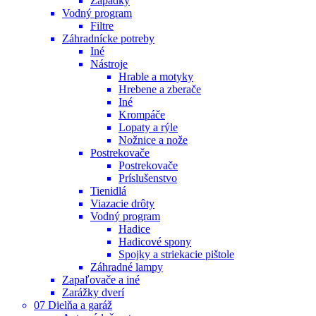
Západky
Vodný program
Filtre
Záhradnícke potreby
Iné
Nástroje
Hrable a motyky
Hrebene a zberače
Iné
Krompáče
Lopaty a rýle
Nožnice a nože
Postrekovače
Postrekovače
Príslušenstvo
Tienidlá
Viazacie drôty
Vodný program
Hadice
Hadicové spony
Spojky a striekacie pištole
Záhradné lampy
Zapaľovače a iné
Zarážky dverí
07 Dielňa a garáž