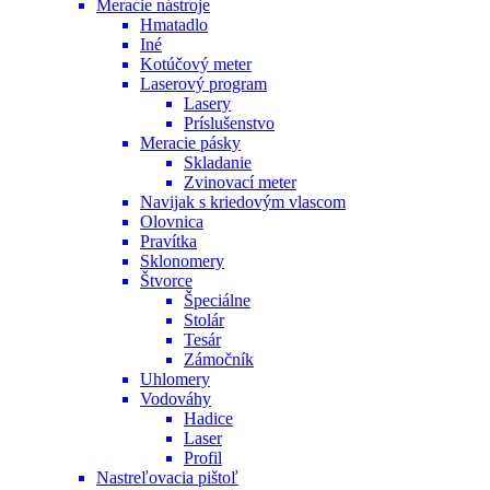
Meracie nástroje
Hmatadlo
Iné
Kotúčový meter
Laserový program
Lasery
Príslušenstvo
Meracie pásky
Skladanie
Zvinovací meter
Navijak s kriedovým vlascom
Olovnica
Pravítka
Sklonomery
Štvorce
Špeciálne
Stolár
Tesár
Zámočník
Uhlomery
Vodováhy
Hadice
Laser
Profil
Nastreľovacia pištoľ