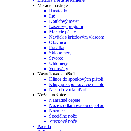
Lietadlá a brúsne kamene
Meracie nástroje
Hmatadlo
Iné
Kotúčový meter
Laserový program
Meracie pásky
Navijak s kriedovým vlascom
Olovnica
Pravítka
Sklonomery
Štvorce
Uhlomery
Vodováhy
Nastreľovacia pištoľ
Klince do sponkových pištolí
Klipy pre sponkovacie pištole
Nastreľovacia pištoľ
Nože a nožnice
Náhradné čepele
Nože s odlamovacou čepeľou
Nožnice
Špeciálne nože
Vreckové nože
Páčidlá