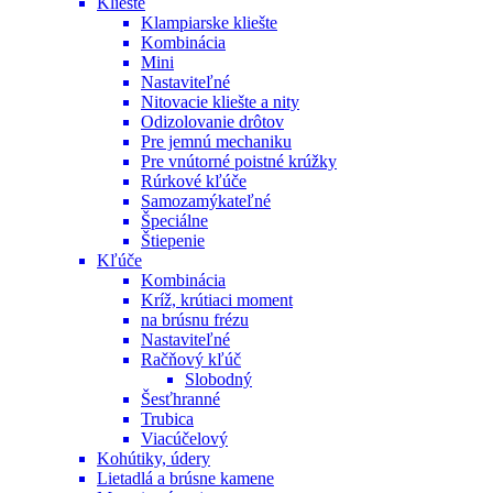
Kliešte
Klampiarske kliešte
Kombinácia
Mini
Nastaviteľné
Nitovacie kliešte a nity
Odizolovanie drôtov
Pre jemnú mechaniku
Pre vnútorné poistné krúžky
Rúrkové kľúče
Samozamýkateľné
Špeciálne
Štiepenie
Kľúče
Kombinácia
Kríž, krútiaci moment
na brúsnu frézu
Nastaviteľné
Račňový kľúč
Slobodný
Šesťhranné
Trubica
Viacúčelový
Kohútiky, údery
Lietadlá a brúsne kamene