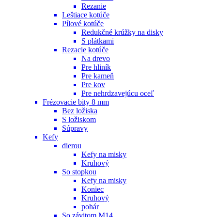
Rezanie
Leštiace kotúče
Pílové kotúče
Redukčné krúžky na disky
S plátkami
Rezacie kotúče
Na drevo
Pre hliník
Pre kameň
Pre kov
Pre nehrdzavejúcu oceľ
Frézovacie bity 8 mm
Bez ložiska
S ložiskom
Súpravy
Kefy
dierou
Kefy na misky
Kruhový
So stopkou
Kefy na misky
Koniec
Kruhový
pohár
So závitom M14