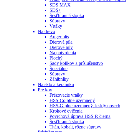
SDS MAX
SDS+
Šesťhranná stopka
Súpravy
Vrtáky
Na drevo
Auger bits
Dierová píla
Dierové píly
Na potvrdenia
Plochý
Sady kolíkov a príslušenstvo
Špeciálne
Súpravy
Záhlbníky
Na sklo a keramiku
Pre kov
Frézovacie vrtáky
HSS-Co plne uzemnený
HSS-G plne uzemnený, lesklý povrch
Krokové cvičenia
Povrchová úprava HSS-R čierna
Šesťhranná stopka
Titán, kobalt, rôzne súpravy