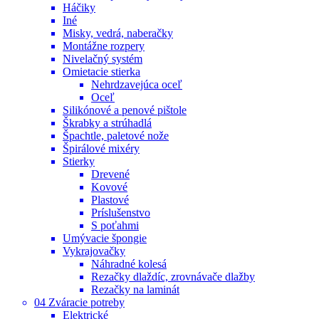
Háčiky
Iné
Misky, vedrá, naberačky
Montážne rozpery
Nivelačný systém
Omietacie stierka
Nehrdzavejúca oceľ
Oceľ
Silikónové a penové pištole
Škrabky a strúhadlá
Špachtle, paletové nože
Špirálové mixéry
Stierky
Drevené
Kovové
Plastové
Príslušenstvo
S poťahmi
Umývacie špongie
Vykrajovačky
Náhradné kolesá
Rezačky dlaždíc, zrovnávače dlažby
Rezačky na laminát
04 Zváracie potreby
Elektrické