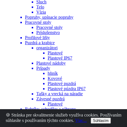
Sluch
Telo
Vízia
Popruhy, upínacie popruhy
Pracovné stoly
Pracovné stoly
Príslušenstvo
Profilové lišty
Puzdrá a krabice
organizátori
Plastové
Plastové IP67
Plastové nádoby
Prípady
hliník
Kovové
Plastové puzdrá
Plastové púzdra IP67
Tašky a vrecká na náradie
Závesné puzdrá
Plastové
Rebríky, schodíky a zábrany
Sawhorses
🍪 Stránka pre skvalitnenie služieb využíva cookies. Používaním
Spojovacie prvky
súhlasíte s používaním týchto cookies.
Viac...
Súhlasím
Hmoždinky