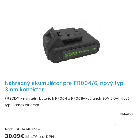
Náhradný akumulátor pre FR004/6, nový typ,
3mm konektor
FREDDY - náhradní baterie k FR004 a FR006Akučlánek 20V 2,0AhNový
typ - konektor 3mm..
Skladom
Kód: FR004AKUnew
30,09€
24,47€ bez DPH