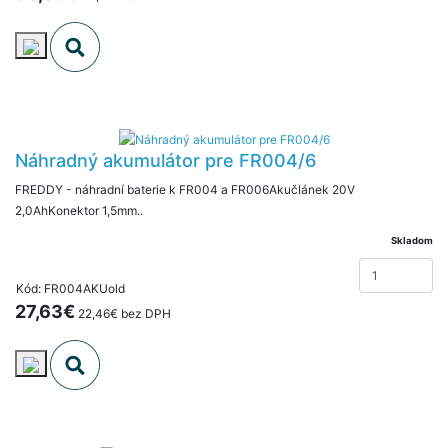
Náhradný akumulátor pre FR004/6
FREDDY - náhradní baterie k FR004 a FR006Akučlánek 20V
2,0AhKonektor 1,5mm..
Skladom
Kód: FR004AKUold
27,63€
22,46€ bez DPH