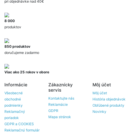
pri objednávke nad 40€
8 000
produktov
850 produktov
doručujeme zadarmo
Viac ako 25 rokov v obore
Informácie
Zákaznícky
Môj účet
servis
Všeobecné
Môj účet
Kontaktujte nás
obchodné
História objednávok
Reklamácie
podmienky
Obľúbené produkty
GDPR
Reklamačný
Novinky
Mapa stránok
poriadok
GDPR a COOKIES
Reklamačný formulár