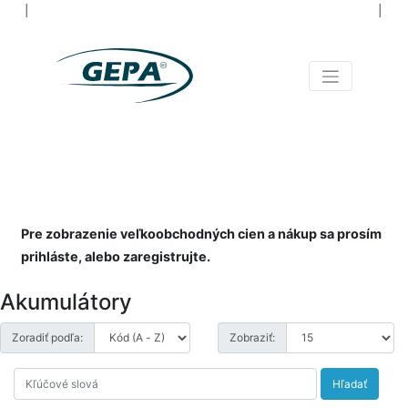
│
│
NIELEN NÁRADIE PRE
VŠETKÝCH
NAOZAJ OD A PO Z
Pre zobrazenie veľkoobchodných cien a nákup sa prosím
prihláste, alebo zaregistrujte.
Akumulátory
Zoradiť podľa:
Zobraziť:
Hľadať