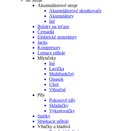
08 Stroje
Akumulátorové stroje
Akumulátorové skrutkovače
Akumulátory
Iné
Brúsky na reťaze
Čerpadlá
Elektrické generátory
Jacks
Kompresory
Lepiace pištole
Mlynčeky
Iné
Lavička
Multifunkčný
Opasok
Uhol
Vibračné
Píly
Pokosové píly
Skladačky
Vykrajovačky
Spájky
Striekacie pištole
Vŕtačky a kladivá