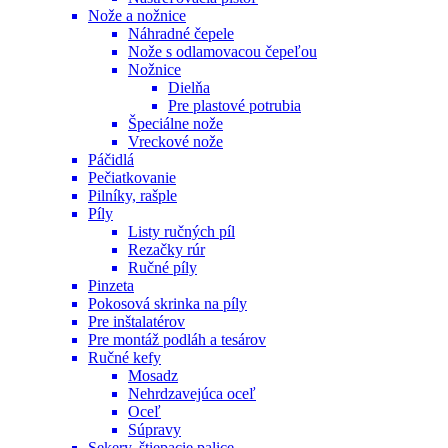
Nože a nožnice
Náhradné čepele
Nože s odlamovacou čepeľou
Nožnice
Dielňa
Pre plastové potrubia
Špeciálne nože
Vreckové nože
Páčidlá
Pečiatkovanie
Pilníky, rašple
Píly
Listy ručných píl
Rezačky rúr
Ručné píly
Pinzeta
Pokosová skrinka na píly
Pre inštalatérov
Pre montáž podláh a tesárov
Ručné kefy
Mosadz
Nehrdzavejúca oceľ
Oceľ
Súpravy
Sekery, štiepacie palice