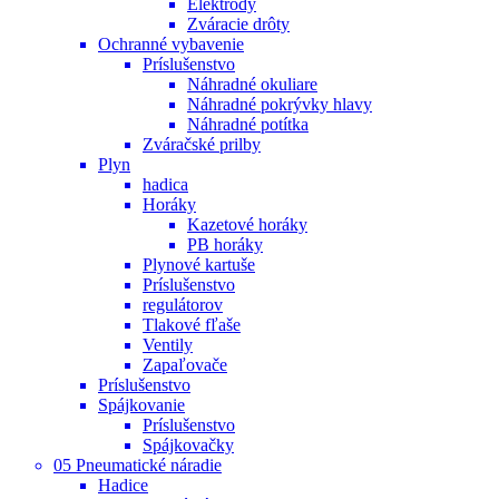
Elektródy
Zváracie drôty
Ochranné vybavenie
Príslušenstvo
Náhradné okuliare
Náhradné pokrývky hlavy
Náhradné potítka
Zváračské prilby
Plyn
hadica
Horáky
Kazetové horáky
PB horáky
Plynové kartuše
Príslušenstvo
regulátorov
Tlakové fľaše
Ventily
Zapaľovače
Príslušenstvo
Spájkovanie
Príslušenstvo
Spájkovačky
05 Pneumatické náradie
Hadice