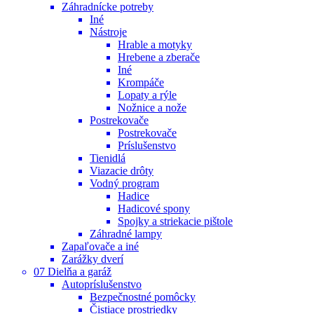
Záhradnícke potreby
Iné
Nástroje
Hrable a motyky
Hrebene a zberače
Iné
Krompáče
Lopaty a rýle
Nožnice a nože
Postrekovače
Postrekovače
Príslušenstvo
Tienidlá
Viazacie drôty
Vodný program
Hadice
Hadicové spony
Spojky a striekacie pištole
Záhradné lampy
Zapaľovače a iné
Zarážky dverí
07 Dielňa a garáž
Autopríslušenstvo
Bezpečnostné pomôcky
Čistiace prostriedky