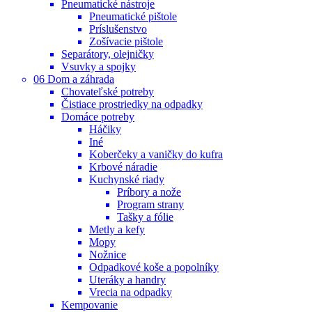
Pneumatické nástroje
Pneumatické pištole
Príslušenstvo
Zošívacie pištole
Separátory, olejničky
Vsuvky a spojky
06 Dom a záhrada
Chovateľské potreby
Čistiace prostriedky na odpadky
Domáce potreby
Háčiky
Iné
Koberčeky a vaničky do kufra
Krbové náradie
Kuchynské riady
Príbory a nože
Program strany
Tašky a fólie
Metly a kefy
Mopy
Nožnice
Odpadkové koše a popolníky
Uteráky a handry
Vrecia na odpadky
Kempovanie