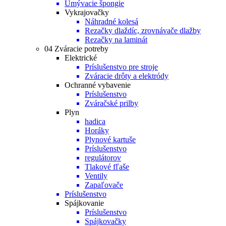
Umývacie špongie
Vykrajovačky
Náhradné kolesá
Rezačky dlaždíc, zrovnávače dlažby
Rezačky na laminát
04 Zváracie potreby
Elektrické
Príslušenstvo pre stroje
Zváracie drôty a elektródy
Ochranné vybavenie
Príslušenstvo
Zváračské prilby
Plyn
hadica
Horáky
Plynové kartuše
Príslušenstvo
regulátorov
Tlakové fľaše
Ventily
Zapaľovače
Príslušenstvo
Spájkovanie
Príslušenstvo
Spájkovačky