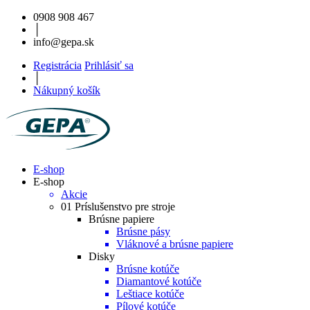
0908 908 467
│
info@gepa.sk
Registrácia
Prihlásiť sa
│
Nákupný košík
E-shop
E-shop
Akcie
01 Príslušenstvo pre stroje
Brúsne papiere
Brúsne pásy
Vláknové a brúsne papiere
Disky
Brúsne kotúče
Diamantové kotúče
Leštiace kotúče
Pílové kotúče