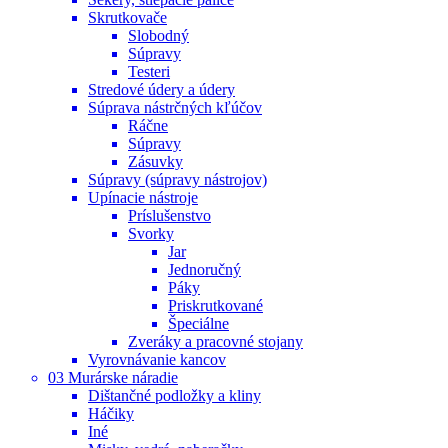
Skrutkovače
Slobodný
Súpravy
Testeri
Stredové údery a údery
Súprava nástrčných kľúčov
Ráčne
Súpravy
Zásuvky
Súpravy (súpravy nástrojov)
Upínacie nástroje
Príslušenstvo
Svorky
Jar
Jednoručný
Páky
Priskrutkované
Špeciálne
Zveráky a pracovné stojany
Vyrovnávanie kancov
03 Murárske náradie
Dištančné podložky a kliny
Háčiky
Iné