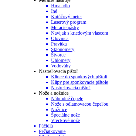
Meracie nástroje
Hmatadlo
Iné
Kotúčový meter
Laserový program
Meracie pásky
Navijak s kriedovým vlascom
Olovnica
Pravítka
Sklonomery
Štvorce
Uhlomery
Vodováhy
Nastreľovacia pištoľ
Klince do sponkových pištolí
Klipy pre sponkovacie pištole
Nastreľovacia pištoľ
Nože a nožnice
Náhradné čepele
Nože s odlamovacou čepeľou
Nožnice
Špeciálne nože
Vreckové nože
Páčidlá
Pečiatkovanie