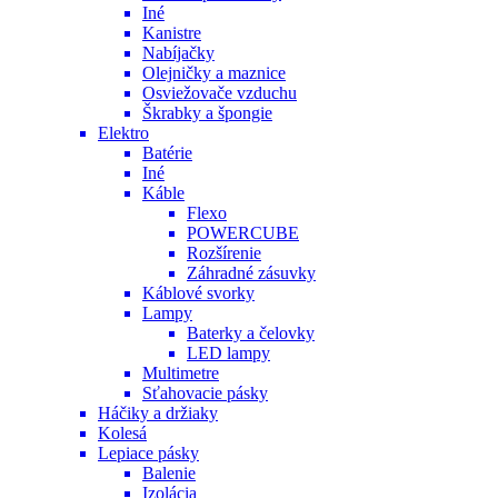
Iné
Kanistre
Nabíjačky
Olejničky a maznice
Osviežovače vzduchu
Škrabky a špongie
Elektro
Batérie
Iné
Káble
Flexo
POWERCUBE
Rozšírenie
Záhradné zásuvky
Káblové svorky
Lampy
Baterky a čelovky
LED lampy
Multimetre
Sťahovacie pásky
Háčiky a držiaky
Kolesá
Lepiace pásky
Balenie
Izolácia