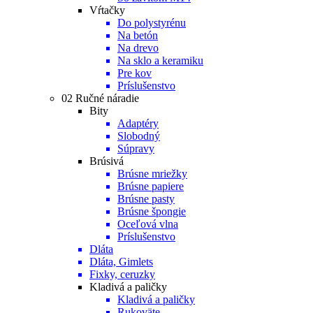
Vŕtačky
Do polystyrénu
Na betón
Na drevo
Na sklo a keramiku
Pre kov
Príslušenstvo
02 Ručné náradie
Bity
Adaptéry
Slobodný
Súpravy
Brúsivá
Brúsne mriežky
Brúsne papiere
Brúsne pasty
Brúsne špongie
Oceľová vlna
Príslušenstvo
Dláta
Dláta, Gimlets
Fixky, ceruzky
Kladivá a paličky
Kladivá a paličky
Rukoväte