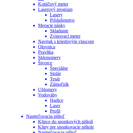
Kotúčový meter
Laserový program
Lasery
Príslušenstvo
Meracie pásky
Skladanie
Zvinovací meter
Navijak s kriedovým vlascom
Olovnica
Pravítka
Sklonomery
Štvorce
Špeciálne
Stolár
Tesár
Zámočník
Uhlomery
Vodováhy
Hadice
Laser
Profil
Nastreľovacia pištoľ
Klince do sponkových pištolí
Klipy pre sponkovacie pištole
Nastreľovacia pištoľ