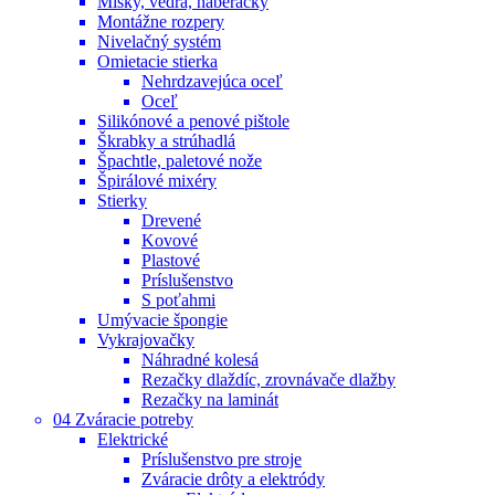
Misky, vedrá, naberačky
Montážne rozpery
Nivelačný systém
Omietacie stierka
Nehrdzavejúca oceľ
Oceľ
Silikónové a penové pištole
Škrabky a strúhadlá
Špachtle, paletové nože
Špirálové mixéry
Stierky
Drevené
Kovové
Plastové
Príslušenstvo
S poťahmi
Umývacie špongie
Vykrajovačky
Náhradné kolesá
Rezačky dlaždíc, zrovnávače dlažby
Rezačky na laminát
04 Zváracie potreby
Elektrické
Príslušenstvo pre stroje
Zváracie drôty a elektródy