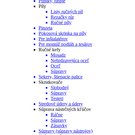
Pilníky, rašple
Píly
Listy ručných píl
Rezačky rúr
Ručné píly
Pinzeta
Pokosová skrinka na píly
Pre inštalatérov
Pre montáž podláh a tesárov
Ručné kefy
Mosadz
Nehrdzavejúca oceľ
Oceľ
Súpravy
Sekery, štiepacie palice
Skrutkovače
Slobodný
Súpravy
Testeri
Stredové údery a údery
Súprava nástrčných kľúčov
Ráčne
Súpravy
Zásuvky
Súpravy (súpravy nástrojov)