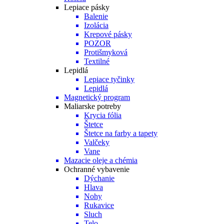
Lepiace pásky
Balenie
Izolácia
Krepové pásky
POZOR
Protišmyková
Textilné
Lepidlá
Lepiace tyčinky
Lepidlá
Magnetický program
Maliarske potreby
Krycia fólia
Štetce
Štetce na farby a tapety
Valčeky
Vane
Mazacie oleje a chémia
Ochranné vybavenie
Dýchanie
Hlava
Nohy
Rukavice
Sluch
Telo