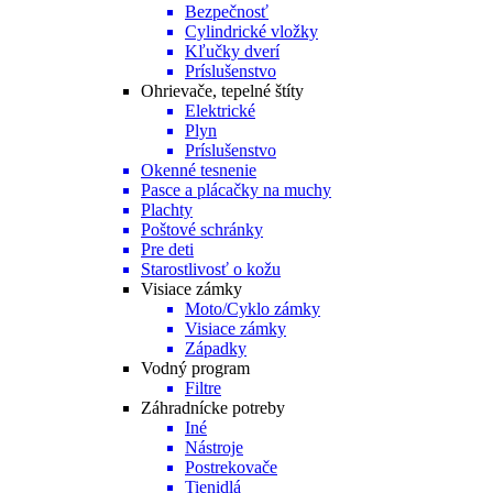
Bezpečnosť
Cylindrické vložky
Kľučky dverí
Príslušenstvo
Ohrievače, tepelné štíty
Elektrické
Plyn
Príslušenstvo
Okenné tesnenie
Pasce a plácačky na muchy
Plachty
Poštové schránky
Pre deti
Starostlivosť o kožu
Visiace zámky
Moto/Cyklo zámky
Visiace zámky
Západky
Vodný program
Filtre
Záhradnícke potreby
Iné
Nástroje
Postrekovače
Tienidlá