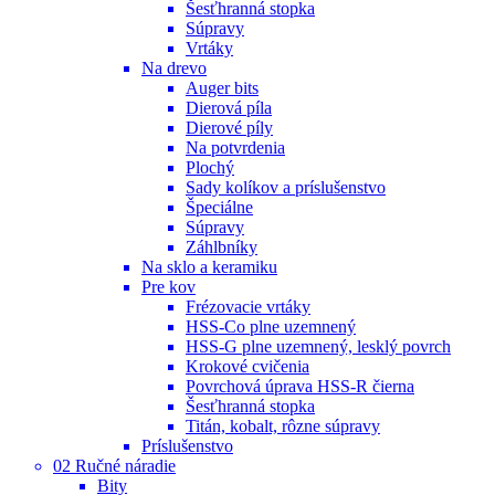
Šesťhranná stopka
Súpravy
Vrtáky
Na drevo
Auger bits
Dierová píla
Dierové píly
Na potvrdenia
Plochý
Sady kolíkov a príslušenstvo
Špeciálne
Súpravy
Záhlbníky
Na sklo a keramiku
Pre kov
Frézovacie vrtáky
HSS-Co plne uzemnený
HSS-G plne uzemnený, lesklý povrch
Krokové cvičenia
Povrchová úprava HSS-R čierna
Šesťhranná stopka
Titán, kobalt, rôzne súpravy
Príslušenstvo
02 Ručné náradie
Bity