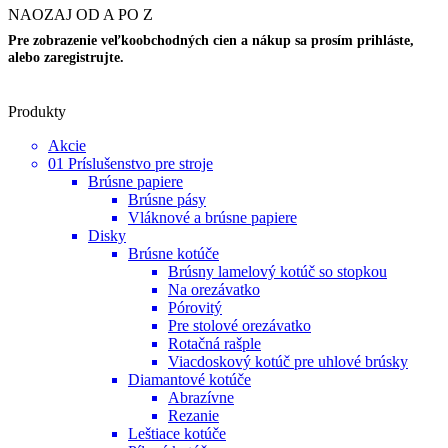
NAOZAJ OD A PO Z
Pre zobrazenie veľkoobchodných cien a nákup sa prosím prihláste,
alebo zaregistrujte.
Produkty
Akcie
01 Príslušenstvo pre stroje
Brúsne papiere
Brúsne pásy
Vláknové a brúsne papiere
Disky
Brúsne kotúče
Brúsny lamelový kotúč so stopkou
Na orezávatko
Pórovitý
Pre stolové orezávatko
Rotačná rašple
Viacdoskový kotúč pre uhlové brúsky
Diamantové kotúče
Abrazívne
Rezanie
Leštiace kotúče