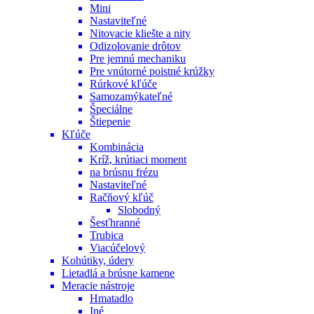
Mini
Nastaviteľné
Nitovacie kliešte a nity
Odizolovanie drôtov
Pre jemnú mechaniku
Pre vnútorné poistné krúžky
Rúrkové kľúče
Samozamýkateľné
Špeciálne
Štiepenie
Kľúče
Kombinácia
Kríž, krútiaci moment
na brúsnu frézu
Nastaviteľné
Račňový kľúč
Slobodný
Šesťhranné
Trubica
Viacúčelový
Kohútiky, údery
Lietadlá a brúsne kamene
Meracie nástroje
Hmatadlo
Iné