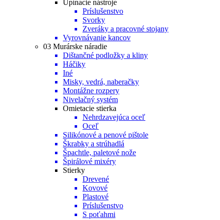
Upínacie nástroje
Príslušenstvo
Svorky
Zveráky a pracovné stojany
Vyrovnávanie kancov
03 Murárske náradie
Dištančné podložky a kliny
Háčiky
Iné
Misky, vedrá, naberačky
Montážne rozpery
Nivelačný systém
Omietacie stierka
Nehrdzavejúca oceľ
Oceľ
Silikónové a penové pištole
Škrabky a strúhadlá
Špachtle, paletové nože
Špirálové mixéry
Stierky
Drevené
Kovové
Plastové
Príslušenstvo
S poťahmi