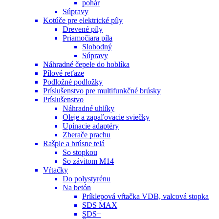
pohár
Súpravy
Kotúče pre elektrické píly
Drevené píly
Priamočiara píla
Slobodný
Súpravy
Náhradné čepele do hoblíka
Pílové reťaze
Podložné podložky
Príslušenstvo pre multifunkčné brúsky
Príslušenstvo
Náhradné uhlíky
Oleje a zapaľovacie sviečky
Upínacie adaptéry
Zberače prachu
Rašple a brúsne telá
So stopkou
So závitom M14
Vŕtačky
Do polystyrénu
Na betón
Príklepová vŕtačka VDB, valcová stopka
SDS MAX
SDS+