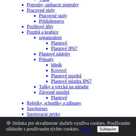
Popruhy, upínacie popruhy
Pracovné stoly
Pracovné stoly
Príslušenstvo
Profilové lišty
Puzdrá a krabice
organizátori
Plastové
Plastové IP67
Plastové nádoby
Prípady
hliník
Kovové
Plastové puzdrá
Plastové púzdra IP67
Tašky a vrecká na náradie
Závesné puzdrá
Plastové
Rebríky, schodíky a zábrany
Sawhorses
Spojovacie prvky
Hmoždinky
🍪 Stránka pre skvalitnenie služieb využíva cookies. Používaním
Iné
súhlasíte s používaním týchto cookies.
Viac...
Súhlasím
Nity
Skrutky