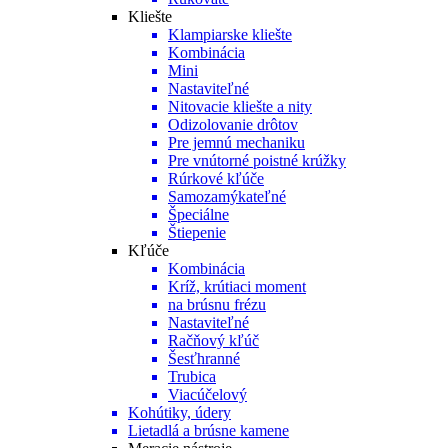
Kliešte
Klampiarske kliešte
Kombinácia
Mini
Nastaviteľné
Nitovacie kliešte a nity
Odizolovanie drôtov
Pre jemnú mechaniku
Pre vnútorné poistné krúžky
Rúrkové kľúče
Samozamýkateľné
Špeciálne
Štiepenie
Kľúče
Kombinácia
Kríž, krútiaci moment
na brúsnu frézu
Nastaviteľné
Račňový kľúč
Šesťhranné
Trubica
Viacúčelový
Kohútiky, údery
Lietadlá a brúsne kamene