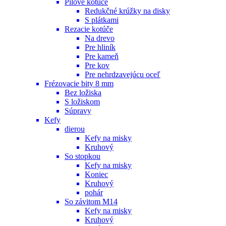
Pílové kotúče
Redukčné krúžky na disky
S plátkami
Rezacie kotúče
Na drevo
Pre hliník
Pre kameň
Pre kov
Pre nehrdzavejúcu oceľ
Frézovacie bity 8 mm
Bez ložiska
S ložiskom
Súpravy
Kefy
dierou
Kefy na misky
Kruhový
So stopkou
Kefy na misky
Koniec
Kruhový
pohár
So závitom M14
Kefy na misky
Kruhový