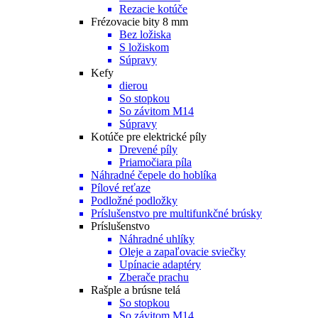
Rezacie kotúče
Frézovacie bity 8 mm
Bez ložiska
S ložiskom
Súpravy
Kefy
dierou
So stopkou
So závitom M14
Súpravy
Kotúče pre elektrické píly
Drevené píly
Priamočiara píla
Náhradné čepele do hoblíka
Pílové reťaze
Podložné podložky
Príslušenstvo pre multifunkčné brúsky
Príslušenstvo
Náhradné uhlíky
Oleje a zapaľovacie sviečky
Upínacie adaptéry
Zberače prachu
Rašple a brúsne telá
So stopkou
So závitom M14