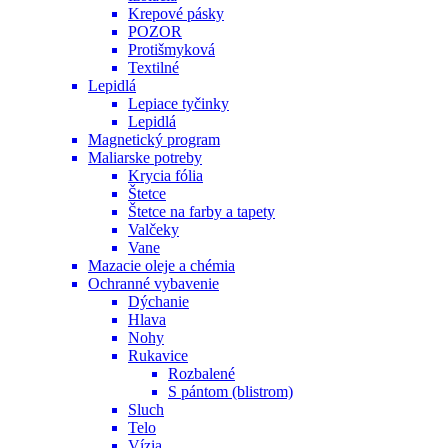
Krepové pásky
POZOR
Protišmyková
Textilné
Lepidlá
Lepiace tyčinky
Lepidlá
Magnetický program
Maliarske potreby
Krycia fólia
Štetce
Štetce na farby a tapety
Valčeky
Vane
Mazacie oleje a chémia
Ochranné vybavenie
Dýchanie
Hlava
Nohy
Rukavice
Rozbalené
S pántom (blistrom)
Sluch
Telo
Vízia