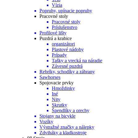
Vízia
Popruhy, upínacie popruhy
Pracovné stoly
Pracovné stoly
Príslušenstvo
Profilové lišty
Puzdrá a krabice
organizátori
Plastové nádoby
Prípady
Tašky a vrecká na náradie
Závesné puzdrá
Rebríky, schodíky a zábrany
Sawhorses
Spojovacie prvky
Hmoždinky
Iné
Nity
Skrutky
Špendlíky a orechy
Stojany na bicykle
Vozíky
Výstražné značky a nálepky
Zdviháky a kladkostroje