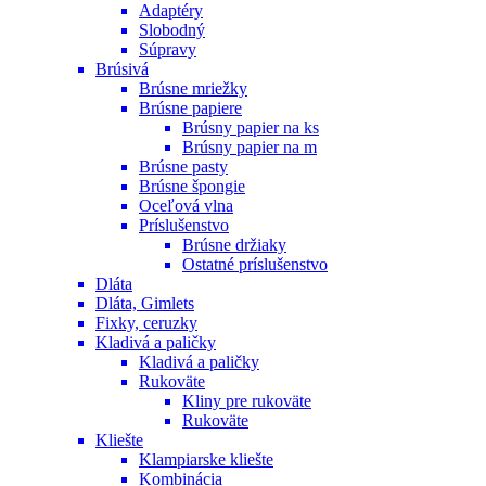
Adaptéry
Slobodný
Súpravy
Brúsivá
Brúsne mriežky
Brúsne papiere
Brúsny papier na ks
Brúsny papier na m
Brúsne pasty
Brúsne špongie
Oceľová vlna
Príslušenstvo
Brúsne držiaky
Ostatné príslušenstvo
Dláta
Dláta, Gimlets
Fixky, ceruzky
Kladivá a paličky
Kladivá a paličky
Rukoväte
Kliny pre rukoväte
Rukoväte
Kliešte
Klampiarske kliešte
Kombinácia