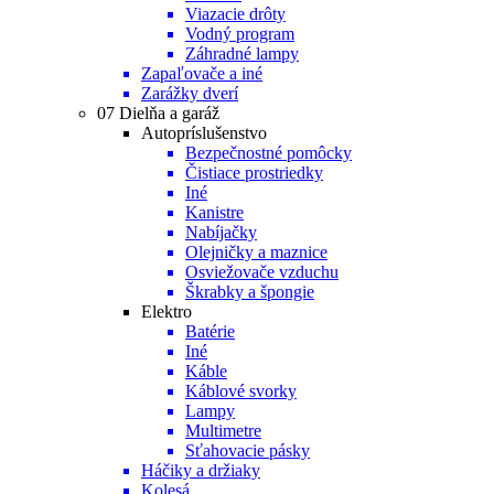
Viazacie drôty
Vodný program
Záhradné lampy
Zapaľovače a iné
Zarážky dverí
07 Dielňa a garáž
Autopríslušenstvo
Bezpečnostné pomôcky
Čistiace prostriedky
Iné
Kanistre
Nabíjačky
Olejničky a maznice
Osviežovače vzduchu
Škrabky a špongie
Elektro
Batérie
Iné
Káble
Káblové svorky
Lampy
Multimetre
Sťahovacie pásky
Háčiky a držiaky
Kolesá