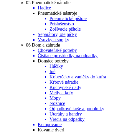
05 Pneumatické náradie
Hadice
Pneumatické nástroje
Pneumatické pištole
Príslušenstvo
Zošívacie pištole
Separátory, olejničky
Vsuvky a spojky
06 Dom a záhrada
Chovateľské potreby
Čistiace prostriedky na odpadky
Domáce potreby
Háčiky
Iné
Koberčeky a vaničky do kufra
Krbové náradie
Kuchynské riady
Metly a kefy
Mopy
Nožnice
Odpadkové koše a popolníky
Uteráky a handry
Vrecia na odpadky
Kempovanie
Kovanie dverí