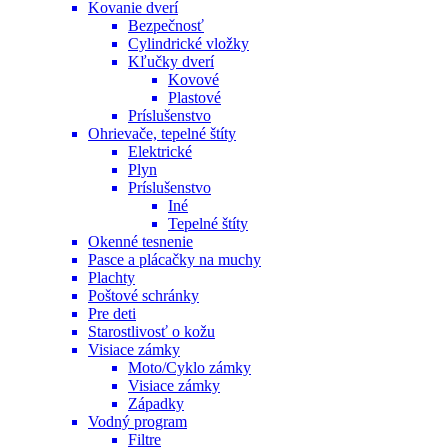
Kovanie dverí
Bezpečnosť
Cylindrické vložky
Kľučky dverí
Kovové
Plastové
Príslušenstvo
Ohrievače, tepelné štíty
Elektrické
Plyn
Príslušenstvo
Iné
Tepelné štíty
Okenné tesnenie
Pasce a plácačky na muchy
Plachty
Poštové schránky
Pre deti
Starostlivosť o kožu
Visiace zámky
Moto/Cyklo zámky
Visiace zámky
Západky
Vodný program
Filtre