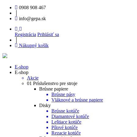
0908 908 467
│
info@gepa.sk
Registrácia
Prihlásiť sa
│
Nákupný košík
E-shop
E-shop
Akcie
01 Príslušenstvo pre stroje
Brúsne papiere
Brúsne pásy
Vláknové a brúsne papiere
Disky
Brúsne kotúče
Diamantové kotúče
Leštiace kotúče
Pílové kotúče
Rezacie kotúče