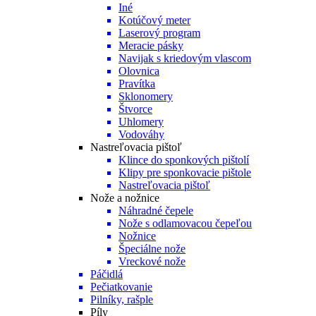
Iné
Kotúčový meter
Laserový program
Meracie pásky
Navijak s kriedovým vlascom
Olovnica
Pravítka
Sklonomery
Štvorce
Uhlomery
Vodováhy
Nastreľovacia pištoľ
Klince do sponkových pištolí
Klipy pre sponkovacie pištole
Nastreľovacia pištoľ
Nože a nožnice
Náhradné čepele
Nože s odlamovacou čepeľou
Nožnice
Špeciálne nože
Vreckové nože
Páčidlá
Pečiatkovanie
Pilníky, rašple
Píly