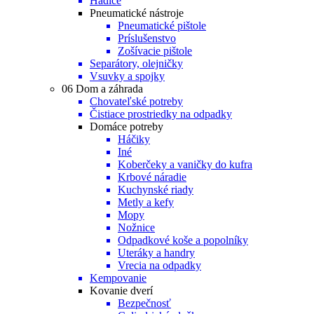
Hadice
Pneumatické nástroje
Pneumatické pištole
Príslušenstvo
Zošívacie pištole
Separátory, olejničky
Vsuvky a spojky
06 Dom a záhrada
Chovateľské potreby
Čistiace prostriedky na odpadky
Domáce potreby
Háčiky
Iné
Koberčeky a vaničky do kufra
Krbové náradie
Kuchynské riady
Metly a kefy
Mopy
Nožnice
Odpadkové koše a popolníky
Uteráky a handry
Vrecia na odpadky
Kempovanie
Kovanie dverí
Bezpečnosť