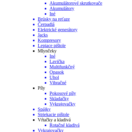
Akumulátorové skrutkovače
Akumulátory
Iné
Brúsky na reťaze
Čerpadlá
Elektrické generátory
Jacks
Kompresory
Lepiace pištole
Mlynčeky
Iné
Lavička
Multifunkčný
Opasok
Uhol
Vibračné
Píly
Pokosové píly
Skladačky
Vykrajovačky
Spájky
Striekacie pištole
Vŕtačky a kladivá
Rotačné kladivá
Vykrajovačky