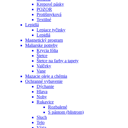
Krepové pásky
POZOR
Protišmyková
Textilné
Lepidlá
Lepiace tyčinky
Lepidlá
Magnetický program
Maliarske potreby
Krycia fólia
Štetce
Štetce na farby a tapety
Valčeky
Vane
Mazacie oleje a chémia
Ochranné vybavenie
Dýchanie
Hlava
Nohy
Rukavice
Rozbalené
S pántom (blistrom)
Sluch
Telo
Vízia