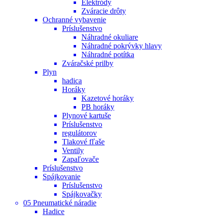
Elektródy
Zváracie drôty
Ochranné vybavenie
Príslušenstvo
Náhradné okuliare
Náhradné pokrývky hlavy
Náhradné potítka
Zváračské prilby
Plyn
hadica
Horáky
Kazetové horáky
PB horáky
Plynové kartuše
Príslušenstvo
regulátorov
Tlakové fľaše
Ventily
Zapaľovače
Príslušenstvo
Spájkovanie
Príslušenstvo
Spájkovačky
05 Pneumatické náradie
Hadice