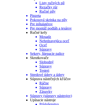
Listy ručných píl
Rezačky rúr
Ručné píly
Pinzeta
Pokosová skrinka na píly
Pre inštalatérov
Pre montáž podláh a tesárov
Ručné kefy
Mosadz
Nehrdzavejúca oceľ
Oceľ
Súpravy
Sekery, štiepacie palice
Skrutkovače
Slobodný
Súpravy
Testeri
Stredové údery a údery
Súprava nástrčných kľúčov
Ráčne
Súpravy
Zásuvky
Súpravy (súpravy nástrojov)
Upínacie nástroje
Príslušenstvo