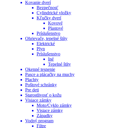
Kovanie dverí
Bezpečnosť
Cylindrické vložky
Kľučky dverí
Kovové
Plastové
Príslušenstvo
Ohrievače, tepelné štíty
Elektrické
Plyn
Príslušenstvo
Iné
Tepelné štíty
Okenné tesnenie
Pasce a plácačky na muchy
Plachty
Poštové schránky
Pre deti
Starostlivosť o kožu
Visiace zámky
Moto/Cyklo zámky
Visiace zámky
Západky
Vodný program
Filtre