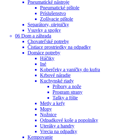
Pneumatické nástroje
Pneumatické pištole
Príslušenstvo
Zošívacie pištole
Separátory, olejničky
Vsuvky a spojky
06 Dom a záhrada
Chovateľské potreby
Čistiace prostriedky na odpadky
Domáce potreby
Háčiky
Iné
Koberčeky a vaničky do kufra
Krbové náradie
Kuchynské riady
Príbory a nože
Program strany
Tašky a fólie
Metly a kefy
Mopy
Nožnice
Odpadkové koše a popolníky
Uteráky a handry
Vrecia na odpadky
Kempovanie