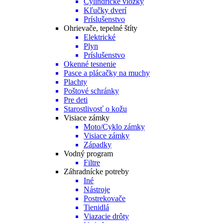
Cylindrické vložky
Kľučky dverí
Príslušenstvo
Ohrievače, tepelné štíty
Elektrické
Plyn
Príslušenstvo
Okenné tesnenie
Pasce a plácačky na muchy
Plachty
Poštové schránky
Pre deti
Starostlivosť o kožu
Visiace zámky
Moto/Cyklo zámky
Visiace zámky
Západky
Vodný program
Filtre
Záhradnícke potreby
Iné
Nástroje
Postrekovače
Tienidlá
Viazacie drôty