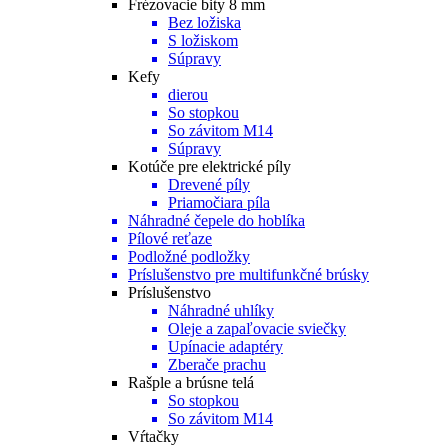
Frézovacie bity 8 mm
Bez ložiska
S ložiskom
Súpravy
Kefy
dierou
So stopkou
So závitom M14
Súpravy
Kotúče pre elektrické píly
Drevené píly
Priamočiara píla
Náhradné čepele do hoblíka
Pílové reťaze
Podložné podložky
Príslušenstvo pre multifunkčné brúsky
Príslušenstvo
Náhradné uhlíky
Oleje a zapaľovacie sviečky
Upínacie adaptéry
Zberače prachu
Rašple a brúsne telá
So stopkou
So závitom M14
Vŕtačky