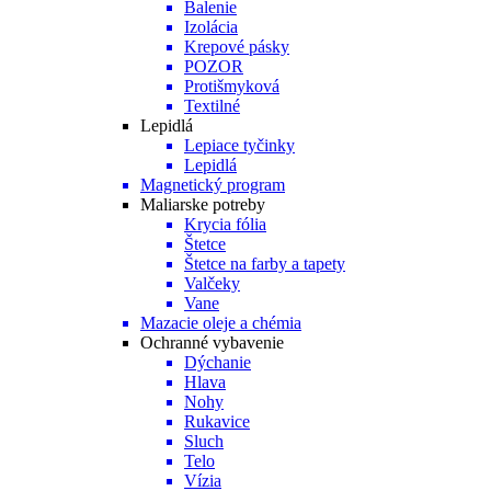
Balenie
Izolácia
Krepové pásky
POZOR
Protišmyková
Textilné
Lepidlá
Lepiace tyčinky
Lepidlá
Magnetický program
Maliarske potreby
Krycia fólia
Štetce
Štetce na farby a tapety
Valčeky
Vane
Mazacie oleje a chémia
Ochranné vybavenie
Dýchanie
Hlava
Nohy
Rukavice
Sluch
Telo
Vízia