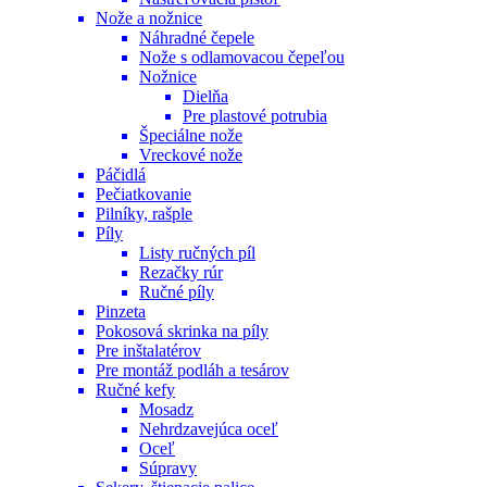
Nože a nožnice
Náhradné čepele
Nože s odlamovacou čepeľou
Nožnice
Dielňa
Pre plastové potrubia
Špeciálne nože
Vreckové nože
Páčidlá
Pečiatkovanie
Pilníky, rašple
Píly
Listy ručných píl
Rezačky rúr
Ručné píly
Pinzeta
Pokosová skrinka na píly
Pre inštalatérov
Pre montáž podláh a tesárov
Ručné kefy
Mosadz
Nehrdzavejúca oceľ
Oceľ
Súpravy