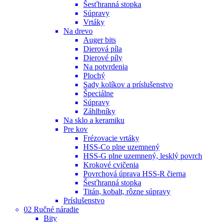
Šesťhranná stopka
Súpravy
Vrtáky
Na drevo
Auger bits
Dierová píla
Dierové píly
Na potvrdenia
Plochý
Sady kolíkov a príslušenstvo
Špeciálne
Súpravy
Záhlbníky
Na sklo a keramiku
Pre kov
Frézovacie vrtáky
HSS-Co plne uzemnený
HSS-G plne uzemnený, lesklý povrch
Krokové cvičenia
Povrchová úprava HSS-R čierna
Šesťhranná stopka
Titán, kobalt, rôzne súpravy
Príslušenstvo
02 Ručné náradie
Bity