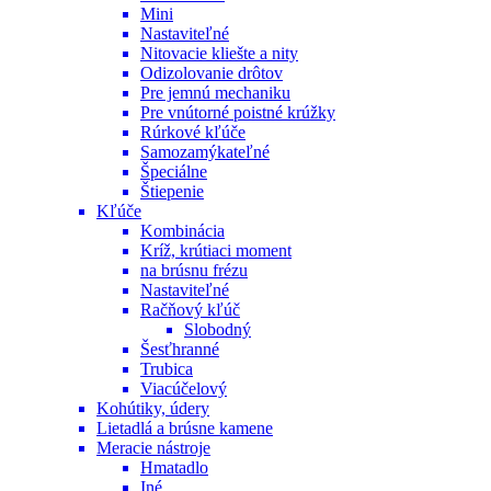
Mini
Nastaviteľné
Nitovacie kliešte a nity
Odizolovanie drôtov
Pre jemnú mechaniku
Pre vnútorné poistné krúžky
Rúrkové kľúče
Samozamýkateľné
Špeciálne
Štiepenie
Kľúče
Kombinácia
Kríž, krútiaci moment
na brúsnu frézu
Nastaviteľné
Račňový kľúč
Slobodný
Šesťhranné
Trubica
Viacúčelový
Kohútiky, údery
Lietadlá a brúsne kamene
Meracie nástroje
Hmatadlo
Iné