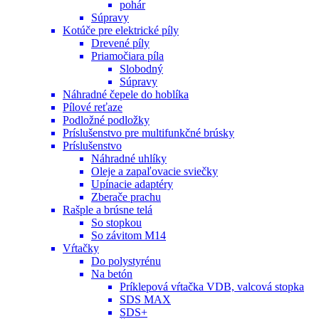
pohár
Súpravy
Kotúče pre elektrické píly
Drevené píly
Priamočiara píla
Slobodný
Súpravy
Náhradné čepele do hoblíka
Pílové reťaze
Podložné podložky
Príslušenstvo pre multifunkčné brúsky
Príslušenstvo
Náhradné uhlíky
Oleje a zapaľovacie sviečky
Upínacie adaptéry
Zberače prachu
Rašple a brúsne telá
So stopkou
So závitom M14
Vŕtačky
Do polystyrénu
Na betón
Príklepová vŕtačka VDB, valcová stopka
SDS MAX
SDS+