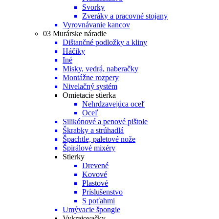
Svorky
Zveráky a pracovné stojany
Vyrovnávanie kancov
03 Murárske náradie
Dištančné podložky a kliny
Háčiky
Iné
Misky, vedrá, naberačky
Montážne rozpery
Nivelačný systém
Omietacie stierka
Nehrdzavejúca oceľ
Oceľ
Silikónové a penové pištole
Škrabky a strúhadlá
Špachtle, paletové nože
Špirálové mixéry
Stierky
Drevené
Kovové
Plastové
Príslušenstvo
S poťahmi
Umývacie špongie
Vykrajovačky