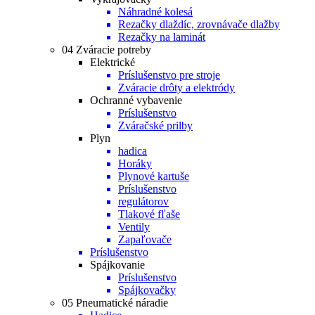
Náhradné kolesá
Rezačky dlaždíc, zrovnávače dlažby
Rezačky na laminát
04 Zváracie potreby
Elektrické
Príslušenstvo pre stroje
Zváracie drôty a elektródy
Ochranné vybavenie
Príslušenstvo
Zváračské prilby
Plyn
hadica
Horáky
Plynové kartuše
Príslušenstvo
regulátorov
Tlakové fľaše
Ventily
Zapaľovače
Príslušenstvo
Spájkovanie
Príslušenstvo
Spájkovačky
05 Pneumatické náradie