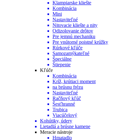
Klampiarske kliešte
Kombinácia
Mini
Nastaviteľné
Nitovacie kliešte a nity
Odizolovanie drôtov
Pre jemnú mechaniku
Pre vnútorné poistné krúžky
Rúrkové kľúče
Samozamýkateľné
Špeciálne
Štiepenie
Kľúče
Kombinácia
Kríž, krútiaci moment
na brúsnu frézu
Nastaviteľné
Račňový kľúč
Šesťhranné
Trubica
Viacúčelový
Kohútiky, údery
Lietadlá a brúsne kamene
Meracie nástroje
Hmatadlo