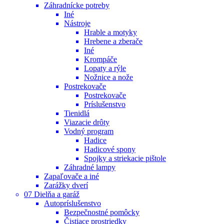
Záhradnícke potreby
Iné
Nástroje
Hrable a motyky
Hrebene a zberače
Iné
Krompáče
Lopaty a rýle
Nožnice a nože
Postrekovače
Postrekovače
Príslušenstvo
Tienidlá
Viazacie drôty
Vodný program
Hadice
Hadicové spony
Spojky a striekacie pištole
Záhradné lampy
Zapaľovače a iné
Zarážky dverí
07 Dielňa a garáž
Autopríslušenstvo
Bezpečnostné pomôcky
Čistiace prostriedky