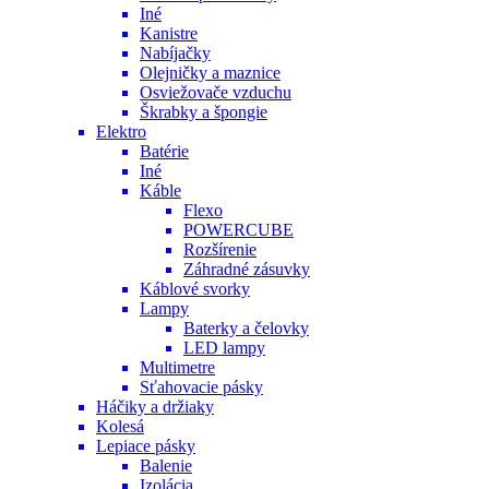
Iné
Kanistre
Nabíjačky
Olejničky a maznice
Osviežovače vzduchu
Škrabky a špongie
Elektro
Batérie
Iné
Káble
Flexo
POWERCUBE
Rozšírenie
Záhradné zásuvky
Káblové svorky
Lampy
Baterky a čelovky
LED lampy
Multimetre
Sťahovacie pásky
Háčiky a držiaky
Kolesá
Lepiace pásky
Balenie
Izolácia