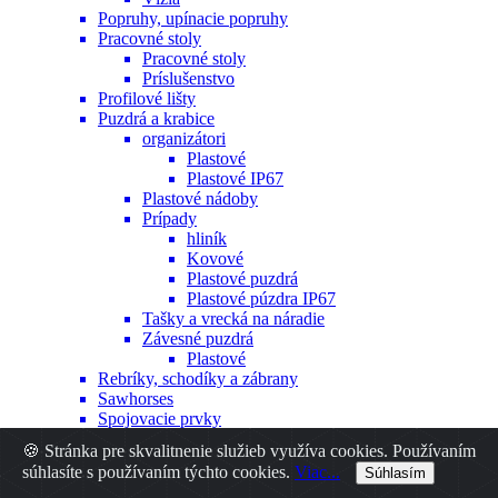
Popruhy, upínacie popruhy
Pracovné stoly
Pracovné stoly
Príslušenstvo
Profilové lišty
Puzdrá a krabice
organizátori
Plastové
Plastové IP67
Plastové nádoby
Prípady
hliník
Kovové
Plastové puzdrá
Plastové púzdra IP67
Tašky a vrecká na náradie
Závesné puzdrá
Plastové
Rebríky, schodíky a zábrany
Sawhorses
Spojovacie prvky
Hmoždinky
🍪 Stránka pre skvalitnenie služieb využíva cookies. Používaním
Iné
súhlasíte s používaním týchto cookies.
Viac...
Súhlasím
Nity