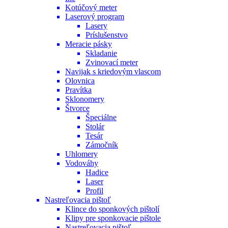
Kotúčový meter
Laserový program
Lasery
Príslušenstvo
Meracie pásky
Skladanie
Zvinovací meter
Navijak s kriedovým vlascom
Olovnica
Pravítka
Sklonomery
Štvorce
Špeciálne
Stolár
Tesár
Zámočník
Uhlomery
Vodováhy
Hadice
Laser
Profil
Nastreľovacia pištoľ
Klince do sponkových pištolí
Klipy pre sponkovacie pištole
Nastreľovacia pištoľ