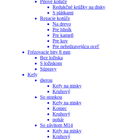
Pílové kotúče
Redukčné krúžky na disky
S plátkami
Rezacie kotúče
Na drevo
Pre hliník
Pre kameň
Pre kov
Pre nehrdzavejúcu oceľ
Frézovacie bity 8 mm
Bez ložiska
S ložiskom
Súpravy
Kefy
dierou
Kefy na misky
Kruhový
So stopkou
Kefy na misky
Koniec
Kruhový
pohár
So závitom M14
Kefy na misky
Kruhový