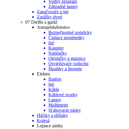
Vodný program
Záhradné lampy
Zapaľovače a iné
Zarážky dverí
07 Dielňa a garáž
Autopríslušenstvo
Bezpečnostné pomôcky
Čistiace prostriedky
Iné
Kanistre
Nabíjačky
Olejničky a maznice
Osviežovače vzduchu
Škrabky a špongie
Elektro
Batérie
Iné
Káble
Káblové svorky
Lampy
Multimetre
Sťahovacie pásky
Háčiky a držiaky
Kolesá
Lepiace pásky