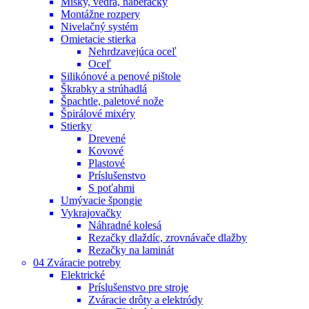
Misky, vedrá, naberačky
Montážne rozpery
Nivelačný systém
Omietacie stierka
Nehrdzavejúca oceľ
Oceľ
Silikónové a penové pištole
Škrabky a strúhadlá
Špachtle, paletové nože
Špirálové mixéry
Stierky
Drevené
Kovové
Plastové
Príslušenstvo
S poťahmi
Umývacie špongie
Vykrajovačky
Náhradné kolesá
Rezačky dlaždíc, zrovnávače dlažby
Rezačky na laminát
04 Zváracie potreby
Elektrické
Príslušenstvo pre stroje
Zváracie drôty a elektródy