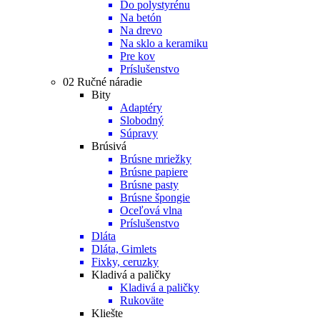
Do polystyrénu
Na betón
Na drevo
Na sklo a keramiku
Pre kov
Príslušenstvo
02 Ručné náradie
Bity
Adaptéry
Slobodný
Súpravy
Brúsivá
Brúsne mriežky
Brúsne papiere
Brúsne pasty
Brúsne špongie
Oceľová vlna
Príslušenstvo
Dláta
Dláta, Gimlets
Fixky, ceruzky
Kladivá a paličky
Kladivá a paličky
Rukoväte
Kliešte