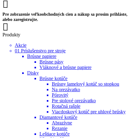
Pre zobrazenie veľkoobchodných cien a nákup sa prosím prihláste,
alebo zaregistrujte.
Produkty
Akcie
01 Príslušenstvo pre stroje
Brúsne papiere
Brúsne pásy
Vláknové a brúsne papiere
Disky
Brúsne kotúče
Brúsny lamelový kotúč so stopkou
Na orezávatko
Pórovitý
Pre stolové orezávatko
Rotačná rašple
Viacdoskový kotúč pre uhlové brúsky
Diamantové kotúče
Abrazívne
Rezanie
Leštiace kotúče