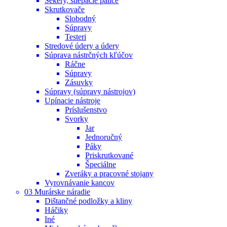
Sekery, štiepacie palice
Skrutkovače
Slobodný
Súpravy
Testeri
Stredové údery a údery
Súprava nástrčných kľúčov
Ráčne
Súpravy
Zásuvky
Súpravy (súpravy nástrojov)
Upínacie nástroje
Príslušenstvo
Svorky
Jar
Jednoručný
Páky
Priskrutkované
Špeciálne
Zveráky a pracovné stojany
Vyrovnávanie kancov
03 Murárske náradie
Dištančné podložky a kliny
Háčiky
Iné