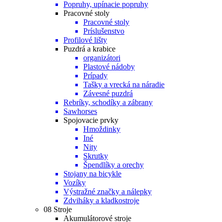
Popruhy, upínacie popruhy
Pracovné stoly
Pracovné stoly
Príslušenstvo
Profilové lišty
Puzdrá a krabice
organizátori
Plastové nádoby
Prípady
Tašky a vrecká na náradie
Závesné puzdrá
Rebríky, schodíky a zábrany
Sawhorses
Spojovacie prvky
Hmoždinky
Iné
Nity
Skrutky
Špendlíky a orechy
Stojany na bicykle
Vozíky
Výstražné značky a nálepky
Zdviháky a kladkostroje
08 Stroje
Akumulátorové stroje