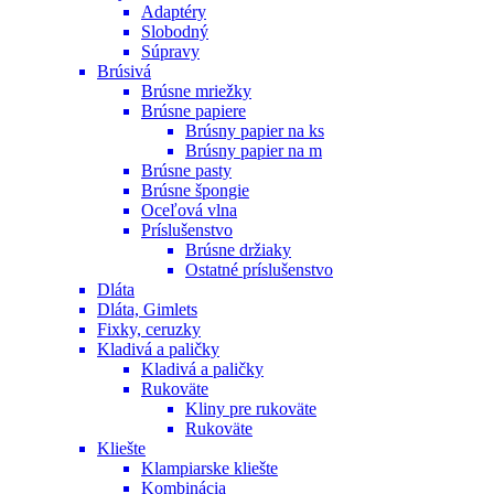
Adaptéry
Slobodný
Súpravy
Brúsivá
Brúsne mriežky
Brúsne papiere
Brúsny papier na ks
Brúsny papier na m
Brúsne pasty
Brúsne špongie
Oceľová vlna
Príslušenstvo
Brúsne držiaky
Ostatné príslušenstvo
Dláta
Dláta, Gimlets
Fixky, ceruzky
Kladivá a paličky
Kladivá a paličky
Rukoväte
Kliny pre rukoväte
Rukoväte
Kliešte
Klampiarske kliešte
Kombinácia