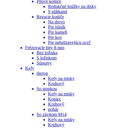
Pílové kotúče
Redukčné krúžky na disky
S plátkami
Rezacie kotúče
Na drevo
Pre hliník
Pre kameň
Pre kov
Pre nehrdzavejúcu oceľ
Frézovacie bity 8 mm
Bez ložiska
S ložiskom
Súpravy
Kefy
dierou
Kefy na misky
Kruhový
So stopkou
Kefy na misky
Koniec
Kruhový
pohár
So závitom M14
Kefy na misky
Kruhový