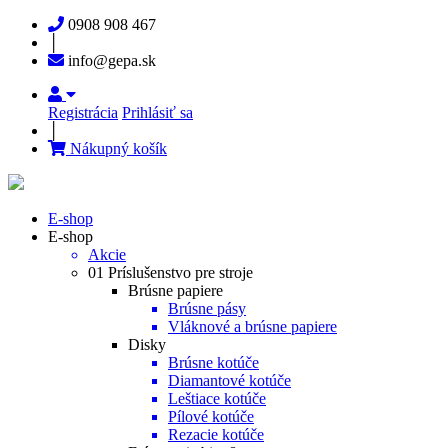
0908 908 467
│
info@gepa.sk
Registrácia
Prihlásiť sa
│
Nákupný košík
E-shop
E-shop
Akcie
01 Príslušenstvo pre stroje
Brúsne papiere
Brúsne pásy
Vláknové a brúsne papiere
Disky
Brúsne kotúče
Diamantové kotúče
Leštiace kotúče
Pílové kotúče
Rezacie kotúče