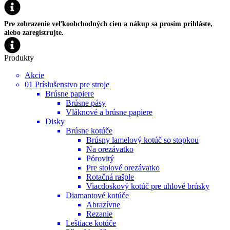
Pre zobrazenie veľkoobchodných cien a nákup sa prosím prihláste,
alebo zaregistrujte.
Produkty
Akcie
01 Príslušenstvo pre stroje
Brúsne papiere
Brúsne pásy
Vláknové a brúsne papiere
Disky
Brúsne kotúče
Brúsny lamelový kotúč so stopkou
Na orezávatko
Pórovitý
Pre stolové orezávatko
Rotačná rašple
Viacdoskový kotúč pre uhlové brúsky
Diamantové kotúče
Abrazívne
Rezanie
Leštiace kotúče