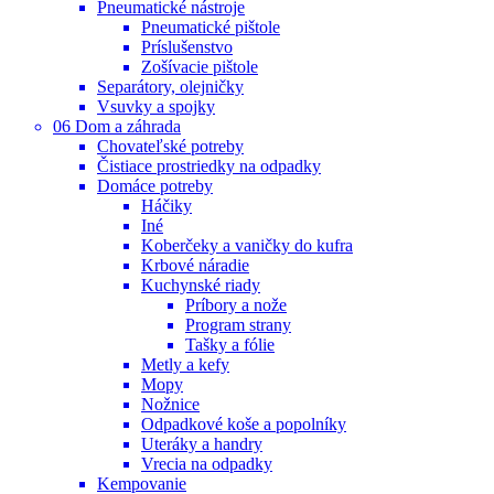
Pneumatické nástroje
Pneumatické pištole
Príslušenstvo
Zošívacie pištole
Separátory, olejničky
Vsuvky a spojky
06 Dom a záhrada
Chovateľské potreby
Čistiace prostriedky na odpadky
Domáce potreby
Háčiky
Iné
Koberčeky a vaničky do kufra
Krbové náradie
Kuchynské riady
Príbory a nože
Program strany
Tašky a fólie
Metly a kefy
Mopy
Nožnice
Odpadkové koše a popolníky
Uteráky a handry
Vrecia na odpadky
Kempovanie