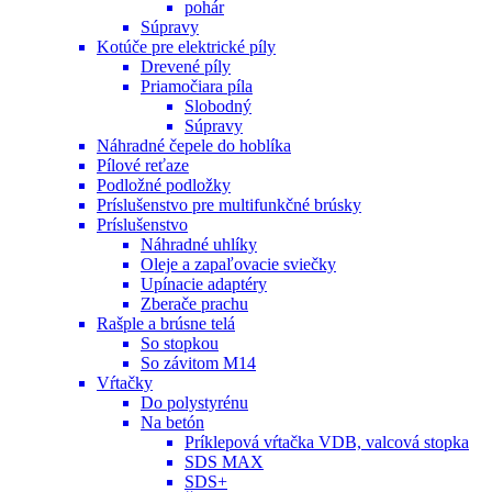
pohár
Súpravy
Kotúče pre elektrické píly
Drevené píly
Priamočiara píla
Slobodný
Súpravy
Náhradné čepele do hoblíka
Pílové reťaze
Podložné podložky
Príslušenstvo pre multifunkčné brúsky
Príslušenstvo
Náhradné uhlíky
Oleje a zapaľovacie sviečky
Upínacie adaptéry
Zberače prachu
Rašple a brúsne telá
So stopkou
So závitom M14
Vŕtačky
Do polystyrénu
Na betón
Príklepová vŕtačka VDB, valcová stopka
SDS MAX
SDS+