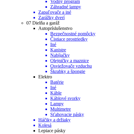
Vodný program
Záhradné lampy
Zapaľovače a iné
Zarážky dverí
07 Dielňa a garáž
Autopríslušenstvo
Bezpečnostné pomôcky
Čistiace prostriedky
Iné
Kanistre
Nabíjačky
Olejničky a maznice
Osviežovače vzduchu
Škrabky a špongie
Elektro
Batérie
Iné
Káble
Káblové svorky
Lampy
Multimetre
Sťahovacie pásky
Háčiky a držiaky
Kolesá
Lepiace pásky