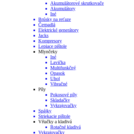
Akumulátorové skrutkovače
Akumulátory
Iné
Brúsky na reťaze
Čerpadlá
Elektrické generátory
Jacks
Kompresory
Lepiace pištole
Mlynčeky
Iné
Lavička
Multifunkčný
Opasok
Uhol
Vibračné
Píly
Pokosové píly
Skladačky
Vykrajovačky
Spájky
Striekacie pištole
Vŕtačky a kladivá
Rotačné kladivá
Vykrajovačky