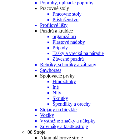
Popruhy, upínacie popruhy
Pracovné stoly
Pracovné stoly
Príslušenstvo
Profilové lišty
Puzdrá a krabice
organizátori
Plastové nádoby
Prípady
Tašky a vrecká na náradie
Závesné puzdrá
Rebríky, schodíky a zábrany
Sawhorses
Spojovacie prvky
Hmoždinky
Iné
Nity
Skrutky
Špendlíky a orechy
Stojany na bicykle
Vozíky
Výstražné značky a nálepky
Zdviháky a kladkostroje
08 Stroje
Akumulátorové stroje