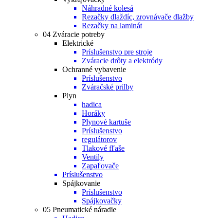
Náhradné kolesá
Rezačky dlaždíc, zrovnávače dlažby
Rezačky na laminát
04 Zváracie potreby
Elektrické
Príslušenstvo pre stroje
Zváracie drôty a elektródy
Ochranné vybavenie
Príslušenstvo
Zváračské prilby
Plyn
hadica
Horáky
Plynové kartuše
Príslušenstvo
regulátorov
Tlakové fľaše
Ventily
Zapaľovače
Príslušenstvo
Spájkovanie
Príslušenstvo
Spájkovačky
05 Pneumatické náradie