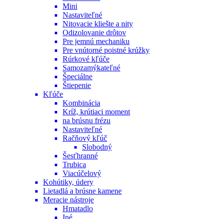
Mini
Nastaviteľné
Nitovacie kliešte a nity
Odizolovanie drôtov
Pre jemnú mechaniku
Pre vnútorné poistné krúžky
Rúrkové kľúče
Samozamýkateľné
Špeciálne
Štiepenie
Kľúče
Kombinácia
Kríž, krútiaci moment
na brúsnu frézu
Nastaviteľné
Račňový kľúč
Slobodný
Šesťhranné
Trubica
Viacúčelový
Kohútiky, údery
Lietadlá a brúsne kamene
Meracie nástroje
Hmatadlo
Iné