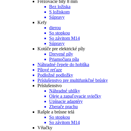
Frézovacie bity 8 mm
Bez ložiska
S ložiskom
Súpravy
Kefy
dierou
So stopkou
So závitom M14
Súpravy
Kotúče pre elektrické píly
Drevené píly
Priamočiara píla
Náhradné čepele do hoblíka
Pílové reťaze
Podložné podložky
Príslušenstvo pre multifunkčné brúsky
Príslušenstvo
Náhradné uhlíky
Oleje a zapaľovacie sviečky
Upínacie adaptéry
Zberače prachu
Rašple a brúsne telá
So stopkou
So závitom M14
Vŕtačky