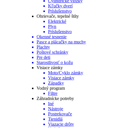
Cylindrické vložky
Kľučky dverí
Príslušenstvo
Ohrievače, tepelné štíty
Elektrické
Plyn
Príslušenstvo
Okenné tesnenie
Pasce a plácačky na muchy
Plachty
Poštové schránky
Pre deti
Starostlivosť o kožu
Visiace zámky
Moto/Cyklo zámky
Visiace zámky
Západky
Vodný program
Filtre
Záhradnícke potreby
Iné
Nástroje
Postrekovače
Tienidlá
Viazacie drôty