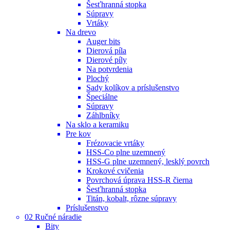
Šesťhranná stopka
Súpravy
Vrtáky
Na drevo
Auger bits
Dierová píla
Dierové píly
Na potvrdenia
Plochý
Sady kolíkov a príslušenstvo
Špeciálne
Súpravy
Záhlbníky
Na sklo a keramiku
Pre kov
Frézovacie vrtáky
HSS-Co plne uzemnený
HSS-G plne uzemnený, lesklý povrch
Krokové cvičenia
Povrchová úprava HSS-R čierna
Šesťhranná stopka
Titán, kobalt, rôzne súpravy
Príslušenstvo
02 Ručné náradie
Bity