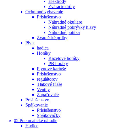
Elektródy
Zváracie drôty
Ochranné vybavenie
Príslušenstvo
Náhradné okuliare
Náhradné pokrývky hlavy
Náhradné potítka
Zváračské prilby
Plyn
hadica
Horáky
Kazetové horáky
PB horáky
Plynové kartuše
Príslušenstvo
regulátorov
Tlakové fľaše
Ventily
Zapaľovače
Príslušenstvo
Spájkovanie
Príslušenstvo
Spájkovačky
05 Pneumatické náradie
Hadice