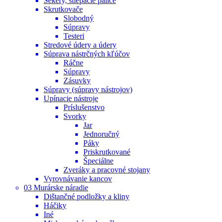
Sekery, štiepacie palice
Skrutkovače
Slobodný
Súpravy
Testeri
Stredové údery a údery
Súprava nástrčných kľúčov
Ráčne
Súpravy
Zásuvky
Súpravy (súpravy nástrojov)
Upínacie nástroje
Príslušenstvo
Svorky
Jar
Jednoručný
Páky
Priskrutkované
Špeciálne
Zveráky a pracovné stojany
Vyrovnávanie kancov
03 Murárske náradie
Dištančné podložky a kliny
Háčiky
Iné