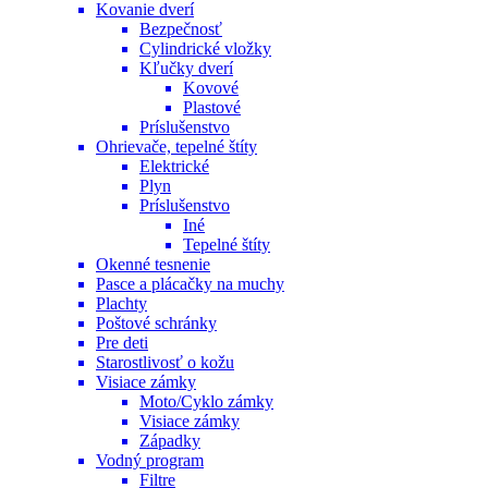
Kovanie dverí
Bezpečnosť
Cylindrické vložky
Kľučky dverí
Kovové
Plastové
Príslušenstvo
Ohrievače, tepelné štíty
Elektrické
Plyn
Príslušenstvo
Iné
Tepelné štíty
Okenné tesnenie
Pasce a plácačky na muchy
Plachty
Poštové schránky
Pre deti
Starostlivosť o kožu
Visiace zámky
Moto/Cyklo zámky
Visiace zámky
Západky
Vodný program
Filtre