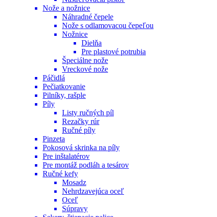
Nože a nožnice
Náhradné čepele
Nože s odlamovacou čepeľou
Nožnice
Dielňa
Pre plastové potrubia
Špeciálne nože
Vreckové nože
Páčidlá
Pečiatkovanie
Pilníky, rašple
Píly
Listy ručných píl
Rezačky rúr
Ručné píly
Pinzeta
Pokosová skrinka na píly
Pre inštalatérov
Pre montáž podláh a tesárov
Ručné kefy
Mosadz
Nehrdzavejúca oceľ
Oceľ
Súpravy