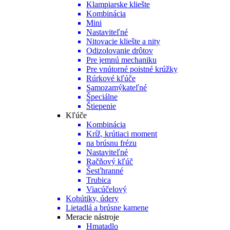
Klampiarske kliešte
Kombinácia
Mini
Nastaviteľné
Nitovacie kliešte a nity
Odizolovanie drôtov
Pre jemnú mechaniku
Pre vnútorné poistné krúžky
Rúrkové kľúče
Samozamýkateľné
Špeciálne
Štiepenie
Kľúče
Kombinácia
Kríž, krútiaci moment
na brúsnu frézu
Nastaviteľné
Račňový kľúč
Šesťhranné
Trubica
Viacúčelový
Kohútiky, údery
Lietadlá a brúsne kamene
Meracie nástroje
Hmatadlo