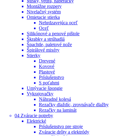
Misky, vedrá, naberačky
Montážne rozpery
Nivelačný systém
Omietacie stierka
Nehrdzavejúca oceľ
Oceľ
Silikónové a penové pištole
Škrabky a strúhadlá
Špachtle, paletové nože
Špirálové mixéry
Stierky
Drevené
Kovové
Plastové
Príslušenstvo
S poťahmi
Umývacie špongie
Vykrajovačky
Náhradné kolesá
Rezačky dlaždíc, zrovnávače dlažby
Rezačky na laminát
04 Zváracie potreby
Elektrické
Príslušenstvo pre stroje
Zváracie drôty a elektródy