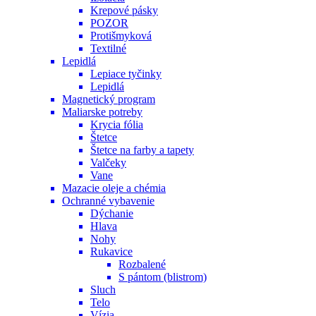
Krepové pásky
POZOR
Protišmyková
Textilné
Lepidlá
Lepiace tyčinky
Lepidlá
Magnetický program
Maliarske potreby
Krycia fólia
Štetce
Štetce na farby a tapety
Valčeky
Vane
Mazacie oleje a chémia
Ochranné vybavenie
Dýchanie
Hlava
Nohy
Rukavice
Rozbalené
S pántom (blistrom)
Sluch
Telo
Vízia