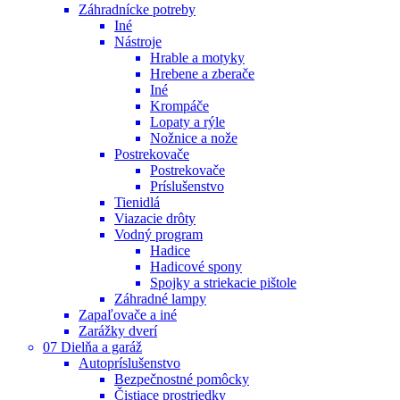
Záhradnícke potreby
Iné
Nástroje
Hrable a motyky
Hrebene a zberače
Iné
Krompáče
Lopaty a rýle
Nožnice a nože
Postrekovače
Postrekovače
Príslušenstvo
Tienidlá
Viazacie drôty
Vodný program
Hadice
Hadicové spony
Spojky a striekacie pištole
Záhradné lampy
Zapaľovače a iné
Zarážky dverí
07 Dielňa a garáž
Autopríslušenstvo
Bezpečnostné pomôcky
Čistiace prostriedky