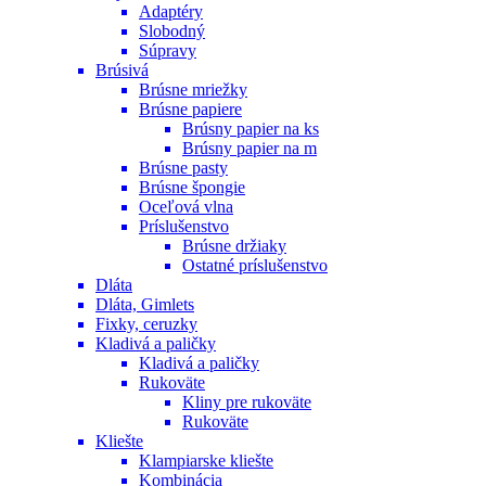
Adaptéry
Slobodný
Súpravy
Brúsivá
Brúsne mriežky
Brúsne papiere
Brúsny papier na ks
Brúsny papier na m
Brúsne pasty
Brúsne špongie
Oceľová vlna
Príslušenstvo
Brúsne držiaky
Ostatné príslušenstvo
Dláta
Dláta, Gimlets
Fixky, ceruzky
Kladivá a paličky
Kladivá a paličky
Rukoväte
Kliny pre rukoväte
Rukoväte
Kliešte
Klampiarske kliešte
Kombinácia