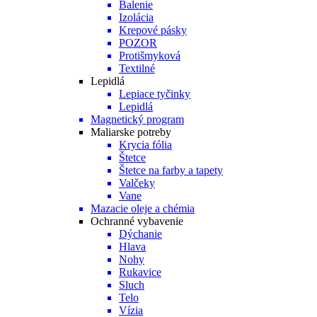
Balenie
Izolácia
Krepové pásky
POZOR
Protišmyková
Textilné
Lepidlá
Lepiace tyčinky
Lepidlá
Magnetický program
Maliarske potreby
Krycia fólia
Štetce
Štetce na farby a tapety
Valčeky
Vane
Mazacie oleje a chémia
Ochranné vybavenie
Dýchanie
Hlava
Nohy
Rukavice
Sluch
Telo
Vízia