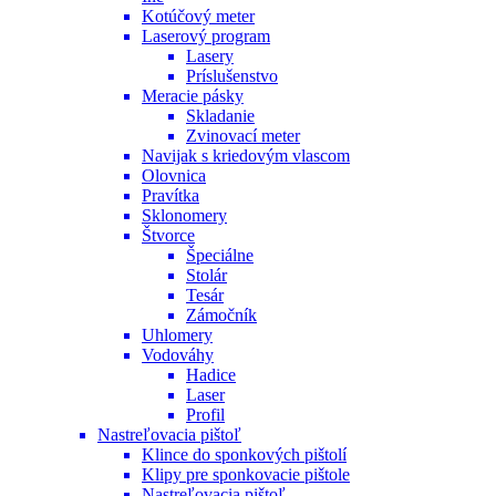
Kotúčový meter
Laserový program
Lasery
Príslušenstvo
Meracie pásky
Skladanie
Zvinovací meter
Navijak s kriedovým vlascom
Olovnica
Pravítka
Sklonomery
Štvorce
Špeciálne
Stolár
Tesár
Zámočník
Uhlomery
Vodováhy
Hadice
Laser
Profil
Nastreľovacia pištoľ
Klince do sponkových pištolí
Klipy pre sponkovacie pištole
Nastreľovacia pištoľ