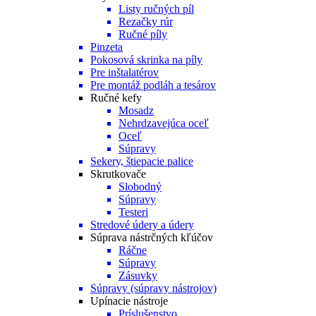
Listy ručných píl
Rezačky rúr
Ručné píly
Pinzeta
Pokosová skrinka na píly
Pre inštalatérov
Pre montáž podláh a tesárov
Ručné kefy
Mosadz
Nehrdzavejúca oceľ
Oceľ
Súpravy
Sekery, štiepacie palice
Skrutkovače
Slobodný
Súpravy
Testeri
Stredové údery a údery
Súprava nástrčných kľúčov
Ráčne
Súpravy
Zásuvky
Súpravy (súpravy nástrojov)
Upínacie nástroje
Príslušenstvo