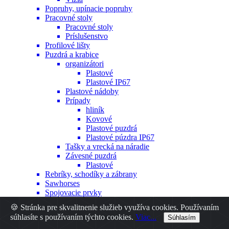
Popruhy, upínacie popruhy
Pracovné stoly
Pracovné stoly
Príslušenstvo
Profilové lišty
Puzdrá a krabice
organizátori
Plastové
Plastové IP67
Plastové nádoby
Prípady
hliník
Kovové
Plastové puzdrá
Plastové púzdra IP67
Tašky a vrecká na náradie
Závesné puzdrá
Plastové
Rebríky, schodíky a zábrany
Sawhorses
Spojovacie prvky
Hmoždinky
🍪 Stránka pre skvalitnenie služieb využíva cookies. Používaním
Iné
súhlasíte s používaním týchto cookies.
Viac...
Súhlasím
Nity