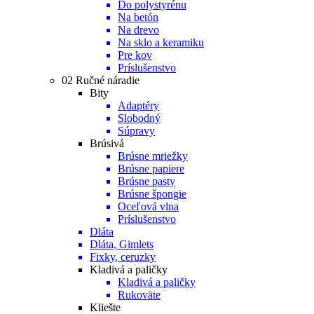
Do polystyrénu
Na betón
Na drevo
Na sklo a keramiku
Pre kov
Príslušenstvo
02 Ručné náradie
Bity
Adaptéry
Slobodný
Súpravy
Brúsivá
Brúsne mriežky
Brúsne papiere
Brúsne pasty
Brúsne špongie
Oceľová vlna
Príslušenstvo
Dláta
Dláta, Gimlets
Fixky, ceruzky
Kladivá a paličky
Kladivá a paličky
Rukoväte
Kliešte