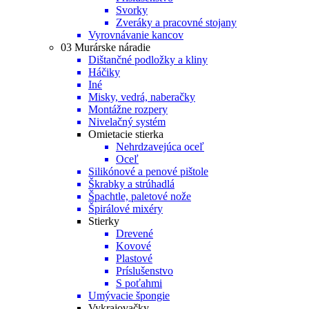
Svorky
Zveráky a pracovné stojany
Vyrovnávanie kancov
03 Murárske náradie
Dištančné podložky a kliny
Háčiky
Iné
Misky, vedrá, naberačky
Montážne rozpery
Nivelačný systém
Omietacie stierka
Nehrdzavejúca oceľ
Oceľ
Silikónové a penové pištole
Škrabky a strúhadlá
Špachtle, paletové nože
Špirálové mixéry
Stierky
Drevené
Kovové
Plastové
Príslušenstvo
S poťahmi
Umývacie špongie
Vykrajovačky