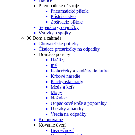
Hadice
Pneumatické nástroje
Pneumatické pištole
Príslušenstvo
Zošívacie pištole
Separátory, olejničky
Vsuvky a spojky
06 Dom a záhrada
Chovateľské potreby
Čistiace prostriedky na odpadky
Domáce potreby
Háčiky
Iné
Koberčeky a vaničky do kufra
Krbové náradie
Kuchynské riady
Metly a kefy
Mopy
Nožnice
Odpadkové koše a popolníky
Uteráky a handry
Vrecia na odpadky
Kempovanie
Kovanie dverí
Bezpečnosť