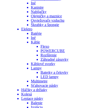
Iné
Kanistre
Nabíjačky
Olejničky a maznice
Osviežovače vzduchu
Škrabky a špongie
Elektro
Batérie
Iné
Káble
Flexo
POWERCUBE
Rozšírenie
Záhradné zásuvky
Káblové svorky
Lampy
Baterky a čelovky
LED lampy
Multimetre
Sťahovacie pásky
Háčiky a držiaky
Kolesá
Lepiace pásky
Balenie
Izolácia