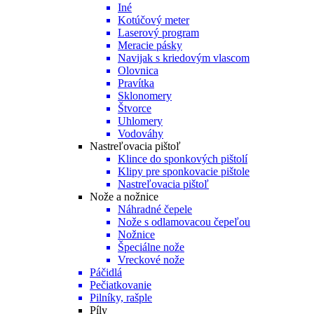
Iné
Kotúčový meter
Laserový program
Meracie pásky
Navijak s kriedovým vlascom
Olovnica
Pravítka
Sklonomery
Štvorce
Uhlomery
Vodováhy
Nastreľovacia pištoľ
Klince do sponkových pištolí
Klipy pre sponkovacie pištole
Nastreľovacia pištoľ
Nože a nožnice
Náhradné čepele
Nože s odlamovacou čepeľou
Nožnice
Špeciálne nože
Vreckové nože
Páčidlá
Pečiatkovanie
Pilníky, rašple
Píly