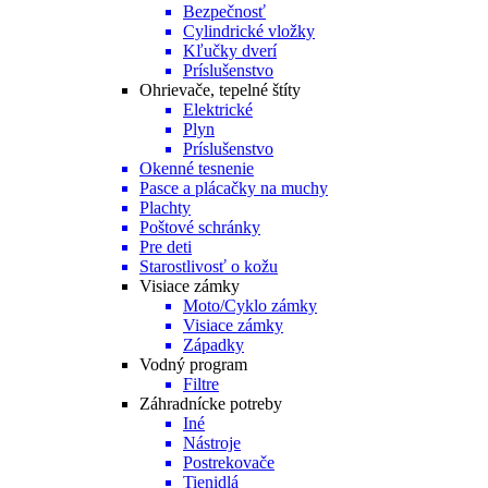
Bezpečnosť
Cylindrické vložky
Kľučky dverí
Príslušenstvo
Ohrievače, tepelné štíty
Elektrické
Plyn
Príslušenstvo
Okenné tesnenie
Pasce a plácačky na muchy
Plachty
Poštové schránky
Pre deti
Starostlivosť o kožu
Visiace zámky
Moto/Cyklo zámky
Visiace zámky
Západky
Vodný program
Filtre
Záhradnícke potreby
Iné
Nástroje
Postrekovače
Tienidlá