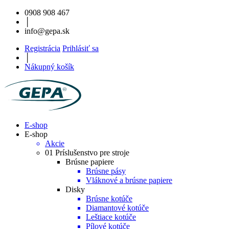
0908 908 467
│
info@gepa.sk
Registrácia
Prihlásiť sa
│
Nákupný košík
E-shop
E-shop
Akcie
01 Príslušenstvo pre stroje
Brúsne papiere
Brúsne pásy
Vláknové a brúsne papiere
Disky
Brúsne kotúče
Diamantové kotúče
Leštiace kotúče
Pílové kotúče