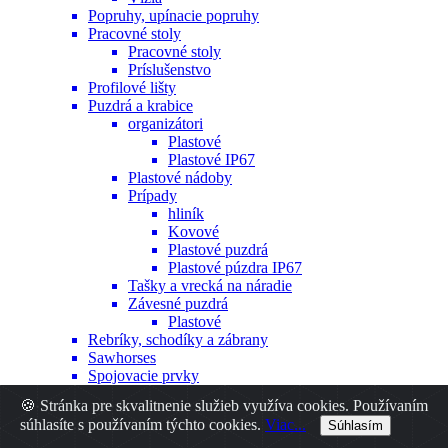
Popruhy, upínacie popruhy
Pracovné stoly
Pracovné stoly
Príslušenstvo
Profilové lišty
Puzdrá a krabice
organizátori
Plastové
Plastové IP67
Plastové nádoby
Prípady
hliník
Kovové
Plastové puzdrá
Plastové púzdra IP67
Tašky a vrecká na náradie
Závesné puzdrá
Plastové
Rebríky, schodíky a zábrany
Sawhorses
Spojovacie prvky
Hmoždinky
🍪 Stránka pre skvalitnenie služieb využíva cookies. Používaním
Iné
súhlasíte s používaním týchto cookies.
Viac...
Súhlasím
Nity
Skrutky