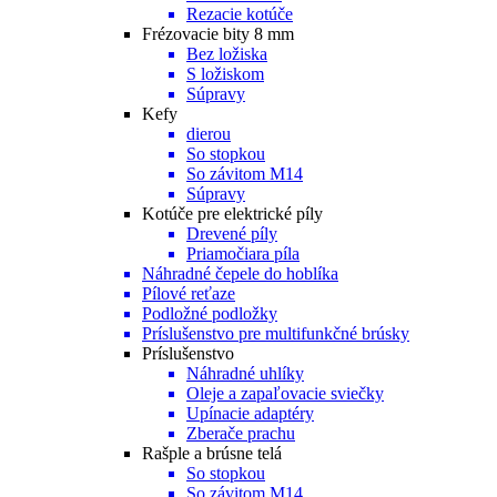
Rezacie kotúče
Frézovacie bity 8 mm
Bez ložiska
S ložiskom
Súpravy
Kefy
dierou
So stopkou
So závitom M14
Súpravy
Kotúče pre elektrické píly
Drevené píly
Priamočiara píla
Náhradné čepele do hoblíka
Pílové reťaze
Podložné podložky
Príslušenstvo pre multifunkčné brúsky
Príslušenstvo
Náhradné uhlíky
Oleje a zapaľovacie sviečky
Upínacie adaptéry
Zberače prachu
Rašple a brúsne telá
So stopkou
So závitom M14