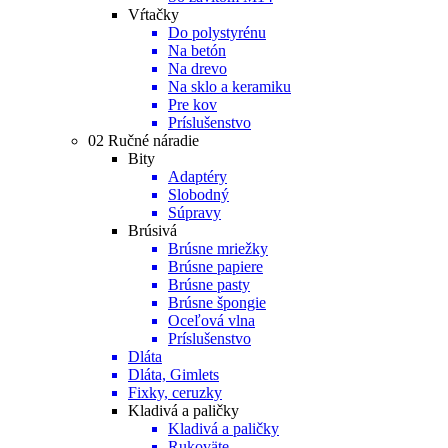
Vŕtačky
Do polystyrénu
Na betón
Na drevo
Na sklo a keramiku
Pre kov
Príslušenstvo
02 Ručné náradie
Bity
Adaptéry
Slobodný
Súpravy
Brúsivá
Brúsne mriežky
Brúsne papiere
Brúsne pasty
Brúsne špongie
Oceľová vlna
Príslušenstvo
Dláta
Dláta, Gimlets
Fixky, ceruzky
Kladivá a paličky
Kladivá a paličky
Rukoväte