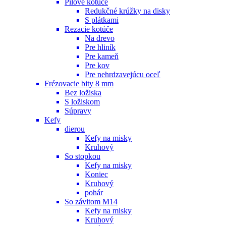
Pílové kotúče
Redukčné krúžky na disky
S plátkami
Rezacie kotúče
Na drevo
Pre hliník
Pre kameň
Pre kov
Pre nehrdzavejúcu oceľ
Frézovacie bity 8 mm
Bez ložiska
S ložiskom
Súpravy
Kefy
dierou
Kefy na misky
Kruhový
So stopkou
Kefy na misky
Koniec
Kruhový
pohár
So závitom M14
Kefy na misky
Kruhový