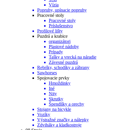
Vízia
Popruhy, upínacie popruhy
Pracovné stoly
Pracovné stoly
Príslušenstvo
Profilové lišty
Puzdrá a krabice
organizátori
Plastové nádoby
Prípady
Tašky a vrecká na náradie
Závesné puzdrá
Rebríky, schodíky a zábrany
Sawhorses
Spojovacie prvky
Hmoždinky
Iné
Nity
Skrutky
Špendlíky a orechy
Stojany na bicykle
Vozíky
Výstražné značky a nálepky
Zdviháky a kladkostroje