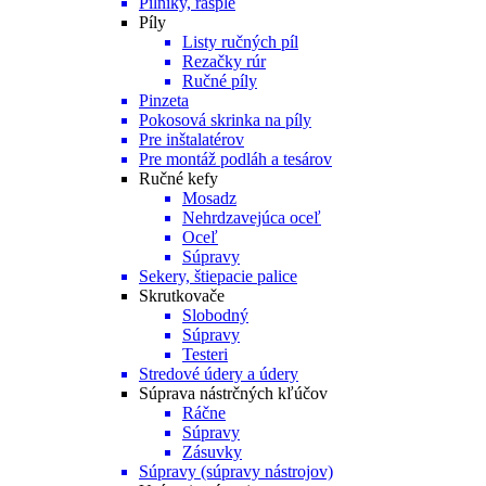
Pilníky, rašple
Píly
Listy ručných píl
Rezačky rúr
Ručné píly
Pinzeta
Pokosová skrinka na píly
Pre inštalatérov
Pre montáž podláh a tesárov
Ručné kefy
Mosadz
Nehrdzavejúca oceľ
Oceľ
Súpravy
Sekery, štiepacie palice
Skrutkovače
Slobodný
Súpravy
Testeri
Stredové údery a údery
Súprava nástrčných kľúčov
Ráčne
Súpravy
Zásuvky
Súpravy (súpravy nástrojov)