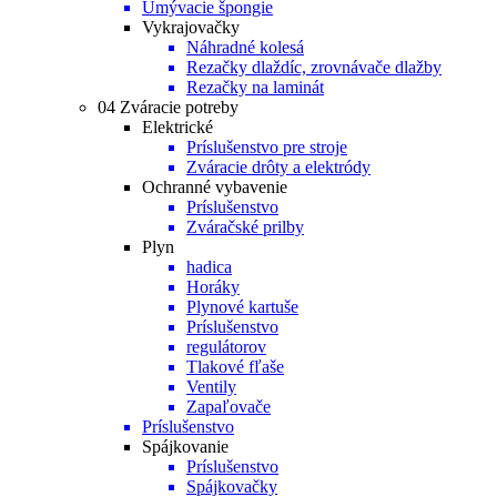
Umývacie špongie
Vykrajovačky
Náhradné kolesá
Rezačky dlaždíc, zrovnávače dlažby
Rezačky na laminát
04 Zváracie potreby
Elektrické
Príslušenstvo pre stroje
Zváracie drôty a elektródy
Ochranné vybavenie
Príslušenstvo
Zváračské prilby
Plyn
hadica
Horáky
Plynové kartuše
Príslušenstvo
regulátorov
Tlakové fľaše
Ventily
Zapaľovače
Príslušenstvo
Spájkovanie
Príslušenstvo
Spájkovačky