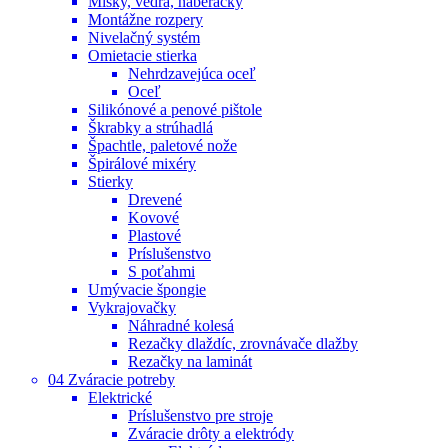
Misky, vedrá, naberačky
Montážne rozpery
Nivelačný systém
Omietacie stierka
Nehrdzavejúca oceľ
Oceľ
Silikónové a penové pištole
Škrabky a strúhadlá
Špachtle, paletové nože
Špirálové mixéry
Stierky
Drevené
Kovové
Plastové
Príslušenstvo
S poťahmi
Umývacie špongie
Vykrajovačky
Náhradné kolesá
Rezačky dlaždíc, zrovnávače dlažby
Rezačky na laminát
04 Zváracie potreby
Elektrické
Príslušenstvo pre stroje
Zváracie drôty a elektródy