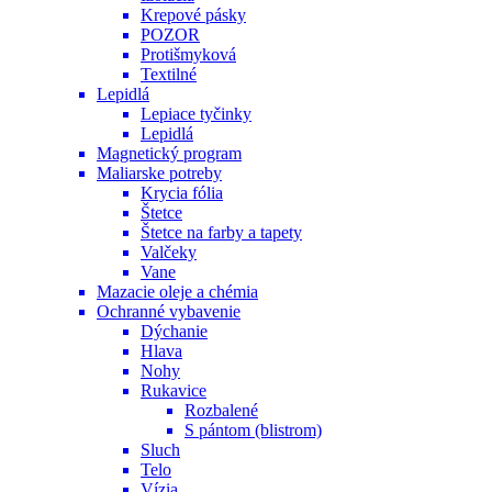
Krepové pásky
POZOR
Protišmyková
Textilné
Lepidlá
Lepiace tyčinky
Lepidlá
Magnetický program
Maliarske potreby
Krycia fólia
Štetce
Štetce na farby a tapety
Valčeky
Vane
Mazacie oleje a chémia
Ochranné vybavenie
Dýchanie
Hlava
Nohy
Rukavice
Rozbalené
S pántom (blistrom)
Sluch
Telo
Vízia