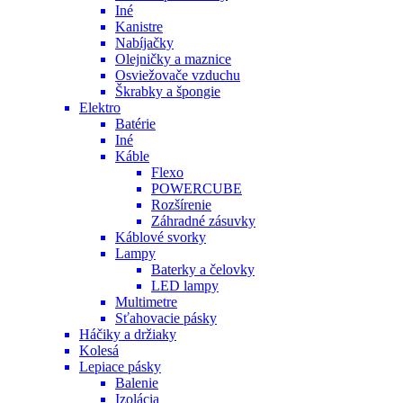
Iné
Kanistre
Nabíjačky
Olejničky a maznice
Osviežovače vzduchu
Škrabky a špongie
Elektro
Batérie
Iné
Káble
Flexo
POWERCUBE
Rozšírenie
Záhradné zásuvky
Káblové svorky
Lampy
Baterky a čelovky
LED lampy
Multimetre
Sťahovacie pásky
Háčiky a držiaky
Kolesá
Lepiace pásky
Balenie
Izolácia