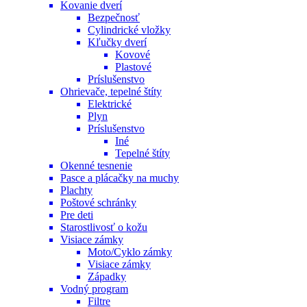
Kovanie dverí
Bezpečnosť
Cylindrické vložky
Kľučky dverí
Kovové
Plastové
Príslušenstvo
Ohrievače, tepelné štíty
Elektrické
Plyn
Príslušenstvo
Iné
Tepelné štíty
Okenné tesnenie
Pasce a plácačky na muchy
Plachty
Poštové schránky
Pre deti
Starostlivosť o kožu
Visiace zámky
Moto/Cyklo zámky
Visiace zámky
Západky
Vodný program
Filtre