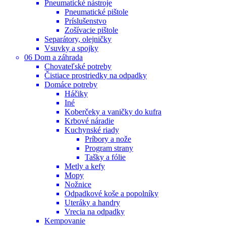
Pneumatické nástroje
Pneumatické pištole
Príslušenstvo
Zošívacie pištole
Separátory, olejničky
Vsuvky a spojky
06 Dom a záhrada
Chovateľské potreby
Čistiace prostriedky na odpadky
Domáce potreby
Háčiky
Iné
Koberčeky a vaničky do kufra
Krbové náradie
Kuchynské riady
Príbory a nože
Program strany
Tašky a fólie
Metly a kefy
Mopy
Nožnice
Odpadkové koše a popolníky
Uteráky a handry
Vrecia na odpadky
Kempovanie