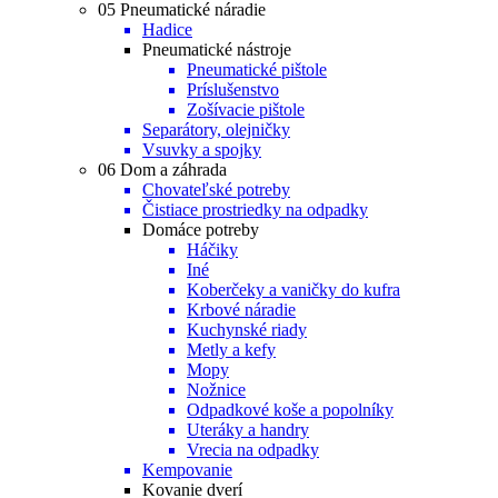
05 Pneumatické náradie
Hadice
Pneumatické nástroje
Pneumatické pištole
Príslušenstvo
Zošívacie pištole
Separátory, olejničky
Vsuvky a spojky
06 Dom a záhrada
Chovateľské potreby
Čistiace prostriedky na odpadky
Domáce potreby
Háčiky
Iné
Koberčeky a vaničky do kufra
Krbové náradie
Kuchynské riady
Metly a kefy
Mopy
Nožnice
Odpadkové koše a popolníky
Uteráky a handry
Vrecia na odpadky
Kempovanie
Kovanie dverí