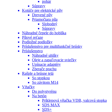
pohár
Súpravy
Kotúče pre elektrické píly
Drevené píly
Priamočiara píla
Slobodný
Súpravy
Náhradné čepele do hoblíka
Pílové reťaze
Podložné podložky
Príslušenstvo pre multifunkčné brúsky
Príslušenstvo
Náhradné uhlíky
Oleje a zapaľovacie sviečky
Upínacie adaptéry
Zberače prachu
Rašple a brúsne telá
So stopkou
So závitom M14
Vŕtačky
Do polystyrénu
Na betón
Príklepová vŕtačka VDB, valcová stopka
SDS MAX
SDS+