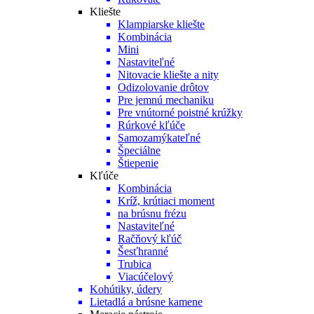
Kliešte
Klampiarske kliešte
Kombinácia
Mini
Nastaviteľné
Nitovacie kliešte a nity
Odizolovanie drôtov
Pre jemnú mechaniku
Pre vnútorné poistné krúžky
Rúrkové kľúče
Samozamýkateľné
Špeciálne
Štiepenie
Kľúče
Kombinácia
Kríž, krútiaci moment
na brúsnu frézu
Nastaviteľné
Račňový kľúč
Šesťhranné
Trubica
Viacúčelový
Kohútiky, údery
Lietadlá a brúsne kamene