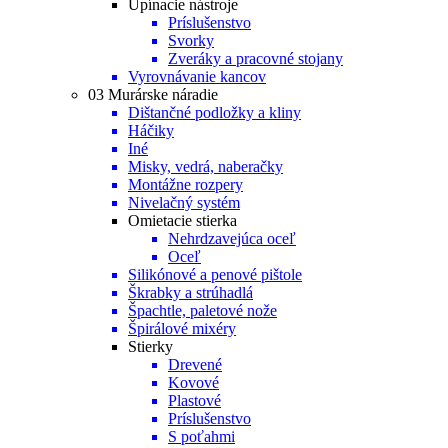
Upínacie nástroje
Príslušenstvo
Svorky
Zveráky a pracovné stojany
Vyrovnávanie kancov
03 Murárske náradie
Dištančné podložky a kliny
Háčiky
Iné
Misky, vedrá, naberačky
Montážne rozpery
Nivelačný systém
Omietacie stierka
Nehrdzavejúca oceľ
Oceľ
Silikónové a penové pištole
Škrabky a strúhadlá
Špachtle, paletové nože
Špirálové mixéry
Stierky
Drevené
Kovové
Plastové
Príslušenstvo
S poťahmi