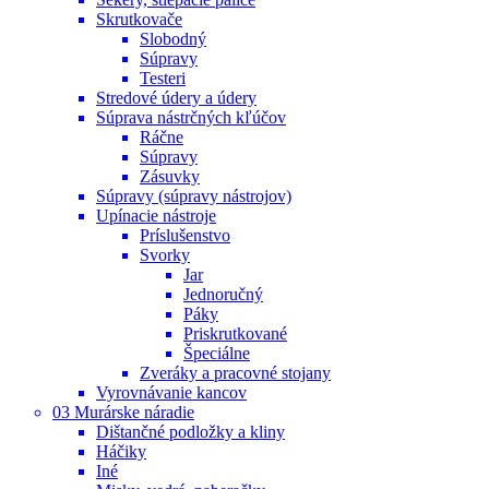
Skrutkovače
Slobodný
Súpravy
Testeri
Stredové údery a údery
Súprava nástrčných kľúčov
Ráčne
Súpravy
Zásuvky
Súpravy (súpravy nástrojov)
Upínacie nástroje
Príslušenstvo
Svorky
Jar
Jednoručný
Páky
Priskrutkované
Špeciálne
Zveráky a pracovné stojany
Vyrovnávanie kancov
03 Murárske náradie
Dištančné podložky a kliny
Háčiky
Iné