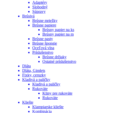
Adaptéry
Slobodný
Súpravy
Brúsivá
Brúsne mriežky
Brúsne papiere
Brúsny papier na ks
Brúsny papier na m
Brúsne pasty
Brúsne špongie
Oceľová vlna
Príslušenstvo
Brúsne držiaky
Ostatné príslušenstvo
Dláta
Dláta, Gimlets
Fixky, ceruzky
Kladivá a paličky
Kladivá a paličky
Rukoväte
Kliny pre rukoväte
Rukoväte
Kliešte
Klampiarske kliešte
Kombinácia