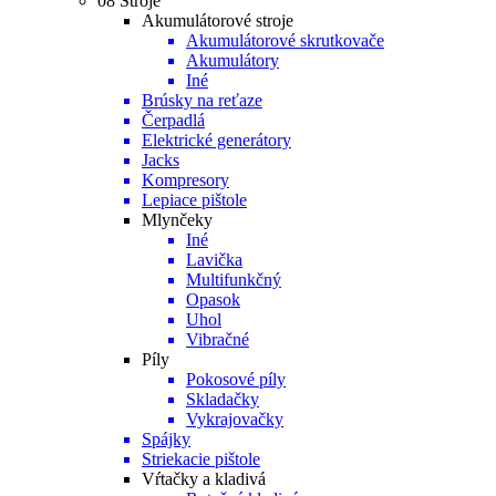
08 Stroje
Akumulátorové stroje
Akumulátorové skrutkovače
Akumulátory
Iné
Brúsky na reťaze
Čerpadlá
Elektrické generátory
Jacks
Kompresory
Lepiace pištole
Mlynčeky
Iné
Lavička
Multifunkčný
Opasok
Uhol
Vibračné
Píly
Pokosové píly
Skladačky
Vykrajovačky
Spájky
Striekacie pištole
Vŕtačky a kladivá