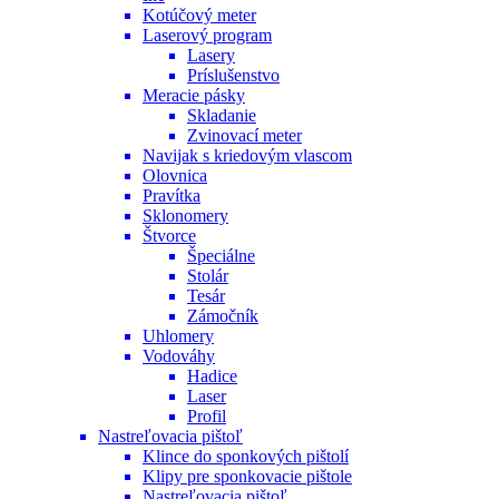
Kotúčový meter
Laserový program
Lasery
Príslušenstvo
Meracie pásky
Skladanie
Zvinovací meter
Navijak s kriedovým vlascom
Olovnica
Pravítka
Sklonomery
Štvorce
Špeciálne
Stolár
Tesár
Zámočník
Uhlomery
Vodováhy
Hadice
Laser
Profil
Nastreľovacia pištoľ
Klince do sponkových pištolí
Klipy pre sponkovacie pištole
Nastreľovacia pištoľ