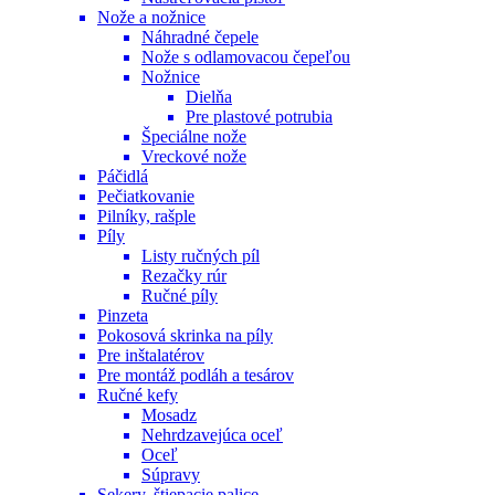
Nože a nožnice
Náhradné čepele
Nože s odlamovacou čepeľou
Nožnice
Dielňa
Pre plastové potrubia
Špeciálne nože
Vreckové nože
Páčidlá
Pečiatkovanie
Pilníky, rašple
Píly
Listy ručných píl
Rezačky rúr
Ručné píly
Pinzeta
Pokosová skrinka na píly
Pre inštalatérov
Pre montáž podláh a tesárov
Ručné kefy
Mosadz
Nehrdzavejúca oceľ
Oceľ
Súpravy
Sekery, štiepacie palice