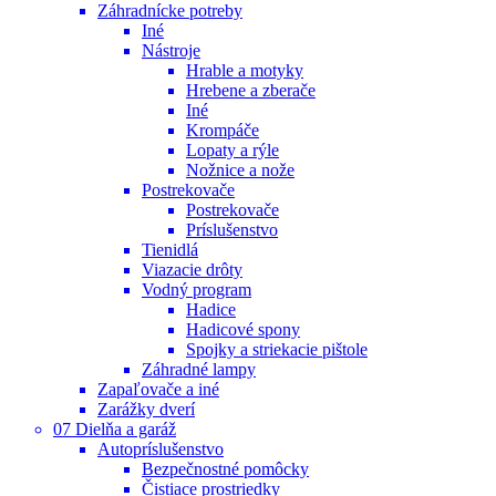
Záhradnícke potreby
Iné
Nástroje
Hrable a motyky
Hrebene a zberače
Iné
Krompáče
Lopaty a rýle
Nožnice a nože
Postrekovače
Postrekovače
Príslušenstvo
Tienidlá
Viazacie drôty
Vodný program
Hadice
Hadicové spony
Spojky a striekacie pištole
Záhradné lampy
Zapaľovače a iné
Zarážky dverí
07 Dielňa a garáž
Autopríslušenstvo
Bezpečnostné pomôcky
Čistiace prostriedky