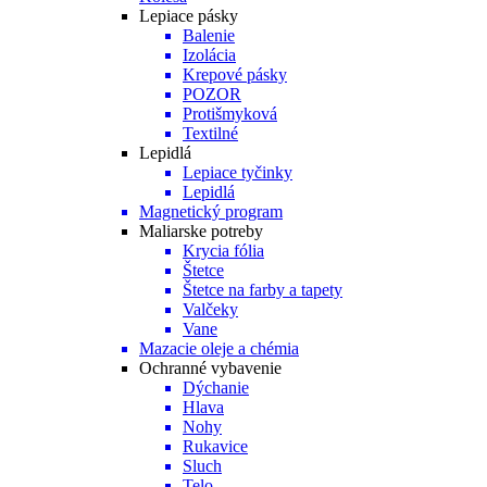
Lepiace pásky
Balenie
Izolácia
Krepové pásky
POZOR
Protišmyková
Textilné
Lepidlá
Lepiace tyčinky
Lepidlá
Magnetický program
Maliarske potreby
Krycia fólia
Štetce
Štetce na farby a tapety
Valčeky
Vane
Mazacie oleje a chémia
Ochranné vybavenie
Dýchanie
Hlava
Nohy
Rukavice
Sluch
Telo