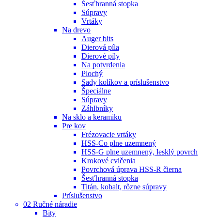
Šesťhranná stopka
Súpravy
Vrtáky
Na drevo
Auger bits
Dierová píla
Dierové píly
Na potvrdenia
Plochý
Sady kolíkov a príslušenstvo
Špeciálne
Súpravy
Záhlbníky
Na sklo a keramiku
Pre kov
Frézovacie vrtáky
HSS-Co plne uzemnený
HSS-G plne uzemnený, lesklý povrch
Krokové cvičenia
Povrchová úprava HSS-R čierna
Šesťhranná stopka
Titán, kobalt, rôzne súpravy
Príslušenstvo
02 Ručné náradie
Bity