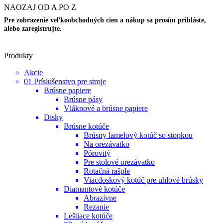
NAOZAJ OD A PO Z
Pre zobrazenie veľkoobchodných cien a nákup sa prosím prihláste,
alebo zaregistrujte.
Produkty
Akcie
01 Príslušenstvo pre stroje
Brúsne papiere
Brúsne pásy
Vláknové a brúsne papiere
Disky
Brúsne kotúče
Brúsny lamelový kotúč so stopkou
Na orezávatko
Pórovitý
Pre stolové orezávatko
Rotačná rašple
Viacdoskový kotúč pre uhlové brúsky
Diamantové kotúče
Abrazívne
Rezanie
Leštiace kotúče