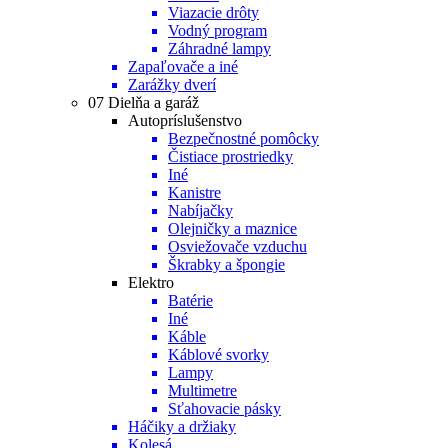
Viazacie drôty
Vodný program
Záhradné lampy
Zapaľovače a iné
Zarážky dverí
07 Dielňa a garáž
Autopríslušenstvo
Bezpečnostné pomôcky
Čistiace prostriedky
Iné
Kanistre
Nabíjačky
Olejničky a maznice
Osviežovače vzduchu
Škrabky a špongie
Elektro
Batérie
Iné
Káble
Káblové svorky
Lampy
Multimetre
Sťahovacie pásky
Háčiky a držiaky
Kolesá