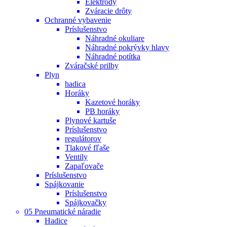
Elektródy
Zváracie drôty
Ochranné vybavenie
Príslušenstvo
Náhradné okuliare
Náhradné pokrývky hlavy
Náhradné potítka
Zváračské prilby
Plyn
hadica
Horáky
Kazetové horáky
PB horáky
Plynové kartuše
Príslušenstvo
regulátorov
Tlakové fľaše
Ventily
Zapaľovače
Príslušenstvo
Spájkovanie
Príslušenstvo
Spájkovačky
05 Pneumatické náradie
Hadice