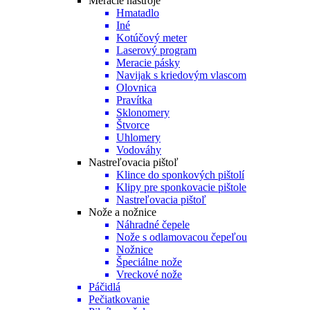
Meracie nástroje
Hmatadlo
Iné
Kotúčový meter
Laserový program
Meracie pásky
Navijak s kriedovým vlascom
Olovnica
Pravítka
Sklonomery
Štvorce
Uhlomery
Vodováhy
Nastreľovacia pištoľ
Klince do sponkových pištolí
Klipy pre sponkovacie pištole
Nastreľovacia pištoľ
Nože a nožnice
Náhradné čepele
Nože s odlamovacou čepeľou
Nožnice
Špeciálne nože
Vreckové nože
Páčidlá
Pečiatkovanie