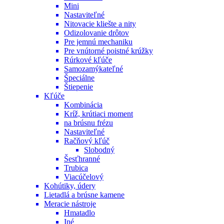
Mini
Nastaviteľné
Nitovacie kliešte a nity
Odizolovanie drôtov
Pre jemnú mechaniku
Pre vnútorné poistné krúžky
Rúrkové kľúče
Samozamýkateľné
Špeciálne
Štiepenie
Kľúče
Kombinácia
Kríž, krútiaci moment
na brúsnu frézu
Nastaviteľné
Račňový kľúč
Slobodný
Šesťhranné
Trubica
Viacúčelový
Kohútiky, údery
Lietadlá a brúsne kamene
Meracie nástroje
Hmatadlo
Iné