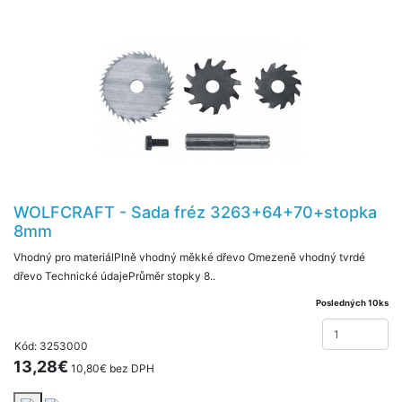
WOLFCRAFT - Sada fréz 3263+64+70+stopka
8mm
Vhodný pro materiálPlně vhodný měkké dřevo Omezeně vhodný tvrdé
dřevo Technické údajePrůměr stopky 8..
Posledných 10ks
Kód: 3253000
13,28€
10,80€ bez DPH