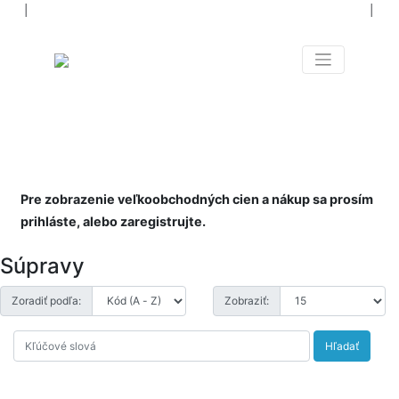
│
│
NIELEN NÁRADIE PRE
VŠETKÝCH
NAOZAJ OD A PO Z
Pre zobrazenie veľkoobchodných cien a nákup sa prosím
prihláste, alebo zaregistrujte.
Súpravy
Zoradiť podľa:
Zobraziť:
Hľadať