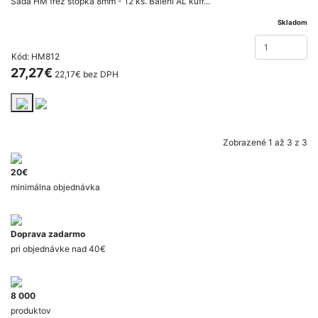
Sada HM fréz stopka 8mm - 12 ks. Balení AL kufr...
Skladom
Kód: HM812
27,27€
22,17€ bez DPH
Zobrazené 1 až 3 z 3
20€
minimálna objednávka
Doprava zadarmo
pri objednávke nad 40€
8 000
produktov