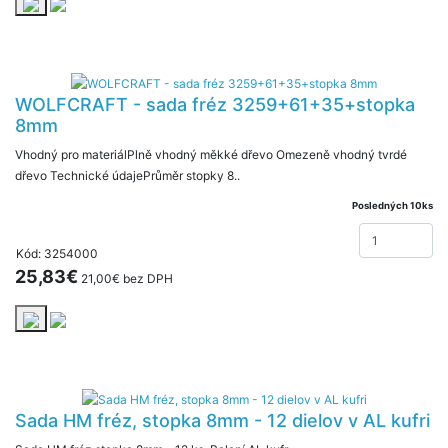
WOLFCRAFT - sada fréz 3259+61+35+stopka
8mm
Vhodný pro materiálPlně vhodný měkké dřevo Omezeně vhodný tvrdé
dřevo Technické údajePrůměr stopky 8..
Posledných 10ks
Kód: 3254000
25,83€
21,00€ bez DPH
Sada HM fréz, stopka 8mm - 12 dielov v AL kufri