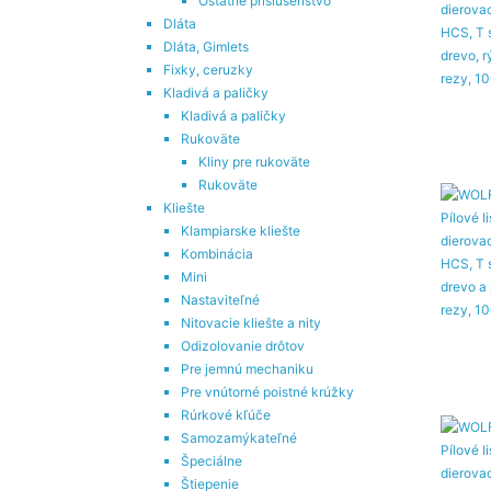
Ostatné príslušenstvo
Dláta
Dláta, Gimlets
Fixky, ceruzky
Kladivá a paličky
Kladivá a paličky
Rukoväte
Kliny pre rukoväte
Rukoväte
Kliešte
Klampiarske kliešte
Kombinácia
Mini
Nastaviteľné
Nitovacie kliešte a nity
Odizolovanie drôtov
Pre jemnú mechaniku
Pre vnútorné poistné krúžky
Rúrkové kľúče
Samozamýkateľné
Špeciálne
Štiepenie