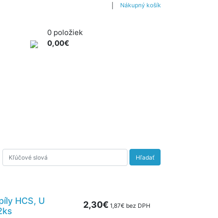
│
Nákupný košík
0 položiek
0,00€
ÁRADIE PRE VŠETKÝCH
NAOZAJ OD A PO Z
Hľadať
píly HCS, U
2,30€
1,87€ bez DPH
2ks