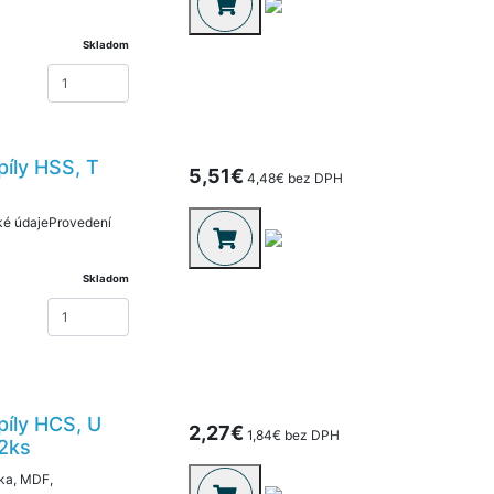
Skladom
píly HSS, T
5,51€
4,48€ bez DPH
cké údajeProvedení
Skladom
píly HCS, U
2,27€
1,84€ bez DPH
 2ks
vka, MDF,