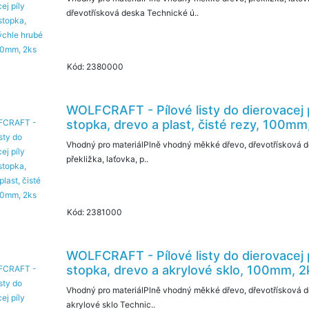
dřevotřísková deska Technické ú..
Kód: 2380000
WOLFCRAFT - Pílové listy do dierovacej 
stopka, drevo a plast, čisté rezy, 100mm
Vhodný pro materiálPlně vhodný měkké dřevo, dřevotřísková d
překližka, laťovka, p..
Kód: 2381000
WOLFCRAFT - Pílové listy do dierovacej 
stopka, drevo a akrylové sklo, 100mm, 2
Vhodný pro materiálPlně vhodný měkké dřevo, dřevotřísková d
akrylové sklo Technic..