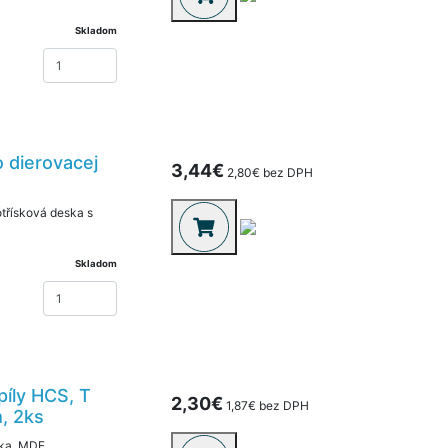
Skladom
 dierovacej
3,44€
2,80€ bez DPH
třísková deska s
Skladom
píly HCS, T
2,30€
1,87€ bez DPH
, 2ks
vka, MDF,