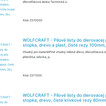
dřevotřísková deska Technické ú..
Kód: 2370000
WOLFCRAFT - Pílové listy do dierovacej 
stopka, drevo a plast, čisté rezy 100mm
Vhodný pro materiálPlně vhodný měkké dřevo, dřevotřísková d
překližka, laťovka, p..
Kód: 2371000
WOLFCRAFT - Pílové listy do dierovacej 
stopka, drevo, čisté krivkové rezy 80mm