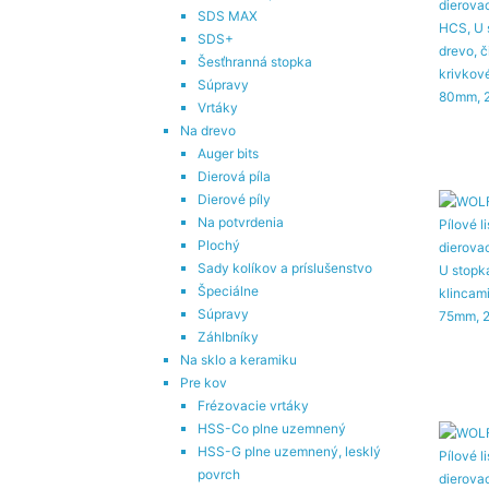
SDS MAX
SDS+
Šesťhranná stopka
Súpravy
Vrtáky
Na drevo
Auger bits
Dierová píla
Dierové píly
Na potvrdenia
Plochý
Sady kolíkov a príslušenstvo
Špeciálne
Súpravy
Záhlbníky
Na sklo a keramiku
Pre kov
Frézovacie vrtáky
HSS-Co plne uzemnený
HSS-G plne uzemnený, lesklý
povrch