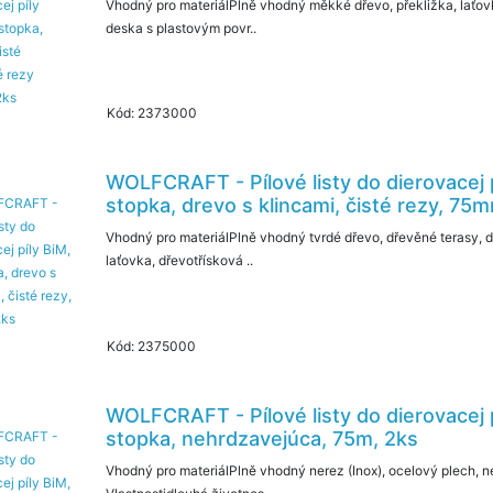
Vhodný pro materiálPlně vhodný měkké dřevo, překližka, laťov
deska s plastovým povr..
Kód: 2373000
WOLFCRAFT - Pílové listy do dierovacej p
stopka, drevo s klincami, čisté rezy, 75
Vhodný pro materiálPlně vhodný tvrdé dřevo, dřevěné terasy, d
laťovka, dřevotřísková ..
Kód: 2375000
WOLFCRAFT - Pílové listy do dierovacej p
stopka, nehrdzavejúca, 75m, 2ks
Vhodný pro materiálPlně vhodný nerez (Inox), ocelový plech, 