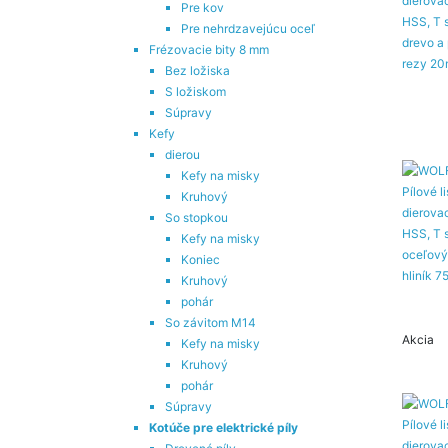
Pre kov
Pre nehrdzavejúcu oceľ
Frézovacie bity 8 mm
Bez ložiska
S ložiskom
Súpravy
Kefy
dierou
Kefy na misky
Kruhový
So stopkou
Kefy na misky
Koniec
Kruhový
pohár
So závitom M14
Akcia
Kefy na misky
Kruhový
pohár
Súpravy
Kotúče pre elektrické píly