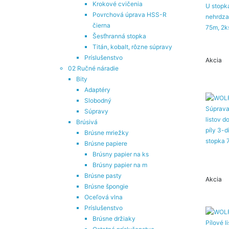
Krokové cvičenia
Povrchová úprava HSS-R
čierna
Šesťhranná stopka
Titán, kobalt, rôzne súpravy
Príslušenstvo
Akcia
02 Ručné náradie
Bity
Adaptéry
Slobodný
Súpravy
Brúsivá
Brúsne mriežky
Brúsne papiere
Brúsny papier na ks
Brúsny papier na m
Brúsne pasty
Akcia
Brúsne špongie
Oceľová vlna
Príslušenstvo
Brúsne držiaky