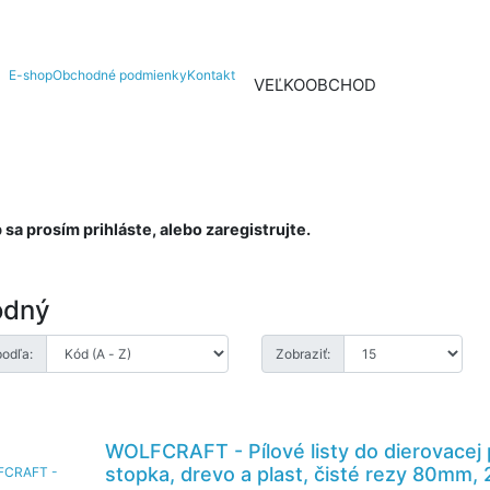
E-shop
Obchodné podmienky
Kontakt
VEĽKOOBCHOD
NIELEN N
a prosím prihláste, alebo zaregistrujte.
odný
podľa:
Zobraziť:
WOLFCRAFT - Pílové listy do dierovacej 
stopka, drevo a plast, čisté rezy 80mm, 