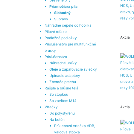
Drevené píly
Priamočiara píla
Slobodný
Súpravy
Náhradné čepele do hoblíka
Pílové reťaze
Akcia
Podložné podložky
Príslušenstvo pre multifunkčné
brúsky
Príslušenstvo
Náhradné uhlíky
Oleje a zapaľovacie sviečky
Upínacie adaptéry
Zberače prachu
Rašple a brúsne telá
So stopkou
So závitom M14
Akcia
Vŕtačky
Do polystyrénu
Na betón
Príklepová vŕtačka VDB,
valcová stopka