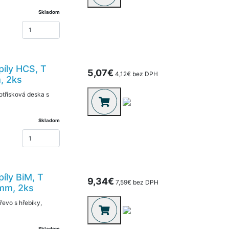
Skladom
píly HCS, T
5,07€
4,12€ bez DPH
, 2ks
otřísková deska s
Skladom
íly BiM, T
9,34€
7,59€ bez DPH
0mm, 2ks
řevo s hřebíky,
Skladom