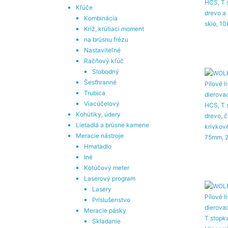
Kľúče
Kombinácia
Kríž, krútiaci moment
na brúsnu frézu
Nastaviteľné
Račňový kľúč
Slobodný
Šesťhranné
Trubica
Viacúčelový
Kohútiky, údery
Lietadlá a brúsne kamene
Meracie nástroje
Hmatadlo
Iné
Kotúčový meter
Laserový program
Lasery
Príslušenstvo
Meracie pásky
Skladanie