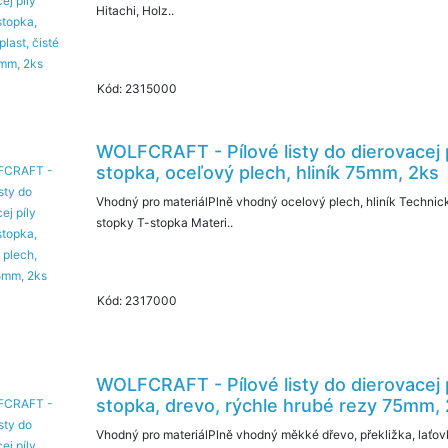
Hitachi, Holz..
Kód: 2315000
WOLFCRAFT - Pílové listy do dierovacej 
stopka, oceľový plech, hliník 75mm, 2ks
Vhodný pro materiálPlně vhodný ocelový plech, hliník Techni
stopky T-stopka Materi..
Kód: 2317000
WOLFCRAFT - Pílové listy do dierovacej 
stopka, drevo, rýchle hrubé rezy 75mm,
Vhodný pro materiálPlně vhodný měkké dřevo, překližka, laťo