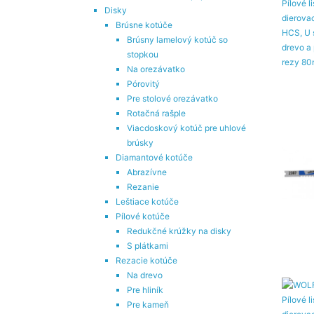
Disky
Brúsne kotúče
Brúsny lamelový kotúč so
stopkou
Na orezávatko
Pórovitý
Pre stolové orezávatko
Rotačná rašple
Viacdoskový kotúč pre uhlové
brúsky
Diamantové kotúče
Abrazívne
Rezanie
Leštiace kotúče
Pílové kotúče
Redukčné krúžky na disky
S plátkami
Rezacie kotúče
Na drevo
Pre hliník
Pre kameň