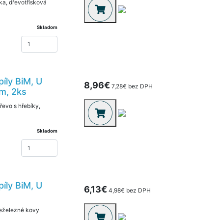
ka, dřevotřísková
Skladom
íly BiM, U
8,96€
7,28€ bez DPH
mm, 2ks
řevo s hřebíky,
Skladom
íly BiM, U
6,13€
4,98€ bez DPH
neželezné kovy