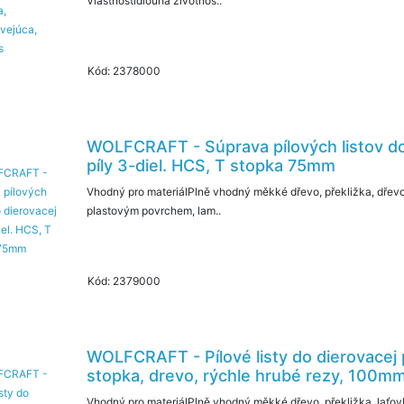
Vlastnostidlouhá životnos..
Kód: 2378000
WOLFCRAFT - Súprava pílových listov do
píly 3-diel. HCS, T stopka 75mm
Vhodný pro materiálPlně vhodný měkké dřevo, překližka, dřevo
plastovým povrchem, lam..
Kód: 2379000
WOLFCRAFT - Pílové listy do dierovacej 
stopka, drevo, rýchle hrubé rezy, 100mm
Vhodný pro materiálPlně vhodný měkké dřevo, překližka, laťo