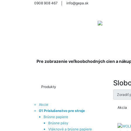
0908 908 467
│
info@gepa.sk
Pre zobrazenie veľkoobchodných cien a nákup s
Slob
Produkty
Zoradiť 
Akcie
Akcia
01 Príslušenstvo pre stroje
Brúsne papiere
Brúsne pásy
Vláknové a brúsne papiere