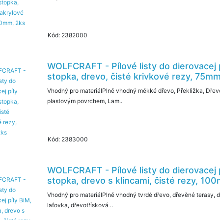
Kód: 2382000
WOLFCRAFT - Pílové listy do dierovacej 
stopka, drevo, čisté krivkové rezy, 75mm
Vhodný pro materiálPlně vhodný měkké dřevo, Překližka, Dřev
plastovým povrchem, Lam..
Kód: 2383000
WOLFCRAFT - Pílové listy do dierovacej p
stopka, drevo s klincami, čisté rezy, 10
Vhodný pro materiálPlně vhodný tvrdé dřevo, dřevěné terasy, d
laťovka, dřevotřísková ..