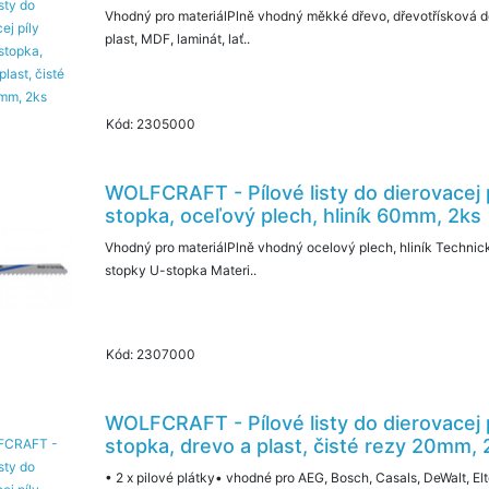
Vhodný pro materiálPlně vhodný měkké dřevo, dřevotřísková de
plast, MDF, laminát, lať..
Kód: 2305000
WOLFCRAFT - Pílové listy do dierovacej 
stopka, oceľový plech, hliník 60mm, 2ks
Vhodný pro materiálPlně vhodný ocelový plech, hliník Techni
stopky U-stopka Materi..
Kód: 2307000
WOLFCRAFT - Pílové listy do dierovacej 
stopka, drevo a plast, čisté rezy 20mm, 
• 2 x pilové plátky• vhodné pro AEG, Bosch, Casals, DeWalt, Elto