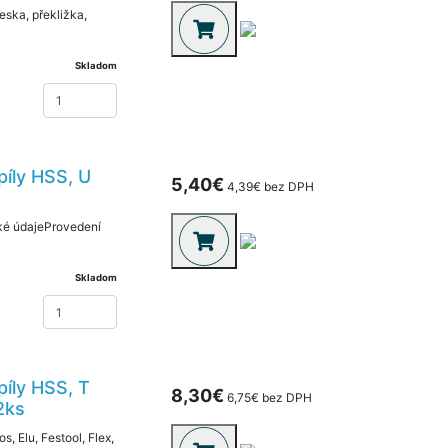
ska, překližka,
Skladom
píly HSS, U
5,40€
4,39€ bez DPH
cké údajeProvedení
Skladom
píly HSS, T
8,30€
6,75€ bez DPH
2ks
s, Elu, Festool, Flex,