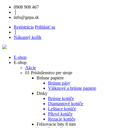
0908 908 467
│
info@gepa.sk
Registrácia
Prihlásiť sa
│
Nákupný košík
E-shop
E-shop
Akcie
01 Príslušenstvo pre stroje
Brúsne papiere
Brúsne pásy
Vláknové a brúsne papiere
Disky
Brúsne kotúče
Diamantové kotúče
Leštiace kotúče
Pílové kotúče
Rezacie kotúče
Frézovacie bity 8 mm