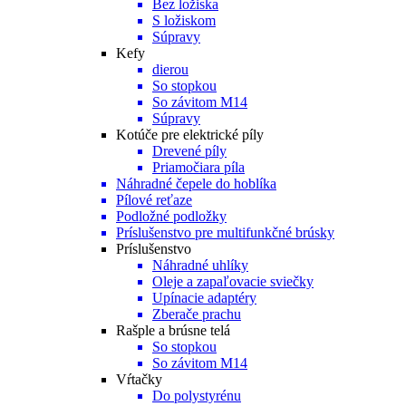
Bez ložiska
S ložiskom
Súpravy
Kefy
dierou
So stopkou
So závitom M14
Súpravy
Kotúče pre elektrické píly
Drevené píly
Priamočiara píla
Náhradné čepele do hoblíka
Pílové reťaze
Podložné podložky
Príslušenstvo pre multifunkčné brúsky
Príslušenstvo
Náhradné uhlíky
Oleje a zapaľovacie sviečky
Upínacie adaptéry
Zberače prachu
Rašple a brúsne telá
So stopkou
So závitom M14
Vŕtačky
Do polystyrénu