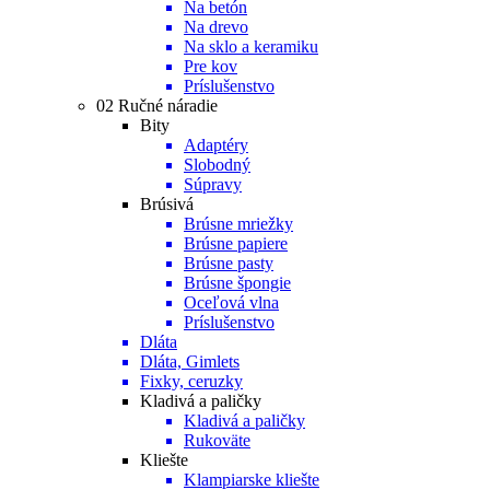
Na betón
Na drevo
Na sklo a keramiku
Pre kov
Príslušenstvo
02 Ručné náradie
Bity
Adaptéry
Slobodný
Súpravy
Brúsivá
Brúsne mriežky
Brúsne papiere
Brúsne pasty
Brúsne špongie
Oceľová vlna
Príslušenstvo
Dláta
Dláta, Gimlets
Fixky, ceruzky
Kladivá a paličky
Kladivá a paličky
Rukoväte
Kliešte
Klampiarske kliešte