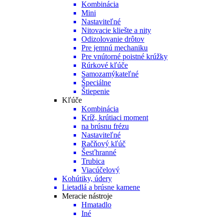
Kombinácia
Mini
Nastaviteľné
Nitovacie kliešte a nity
Odizolovanie drôtov
Pre jemnú mechaniku
Pre vnútorné poistné krúžky
Rúrkové kľúče
Samozamýkateľné
Špeciálne
Štiepenie
Kľúče
Kombinácia
Kríž, krútiaci moment
na brúsnu frézu
Nastaviteľné
Račňový kľúč
Šesťhranné
Trubica
Viacúčelový
Kohútiky, údery
Lietadlá a brúsne kamene
Meracie nástroje
Hmatadlo
Iné