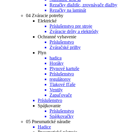
Rezačky dlaždíc, zrovnávače dlažby
Rezačky na laminát
04 Zváracie potreby
Elektrické
Príslušenstvo pre stroje
Zváracie drôty a elektródy
Ochranné vybavenie
Príslušenstvo
Zváračské prilby
Plyn
hadica
Horáky
Plynové kartuše
Príslušenstvo
regulátorov
Tlakové fľaše
Ventily
Zapaľovače
Príslušenstvo
Spájkovanie
Príslušenstvo
Spájkovačky
05 Pneumatické náradie
Hadice