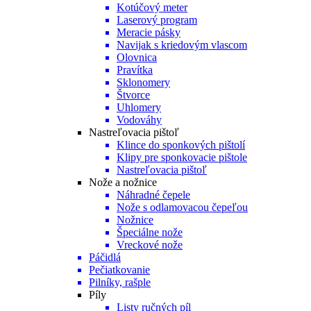
Kotúčový meter
Laserový program
Meracie pásky
Navijak s kriedovým vlascom
Olovnica
Pravítka
Sklonomery
Štvorce
Uhlomery
Vodováhy
Nastreľovacia pištoľ
Klince do sponkových pištolí
Klipy pre sponkovacie pištole
Nastreľovacia pištoľ
Nože a nožnice
Náhradné čepele
Nože s odlamovacou čepeľou
Nožnice
Špeciálne nože
Vreckové nože
Páčidlá
Pečiatkovanie
Pilníky, rašple
Píly
Listy ručných píl