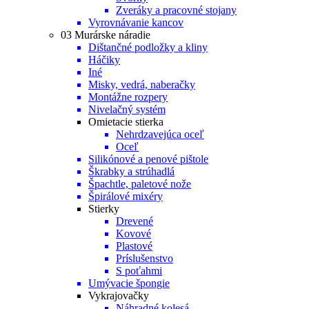
Zveráky a pracovné stojany
Vyrovnávanie kancov
03 Murárske náradie
Dištančné podložky a kliny
Háčiky
Iné
Misky, vedrá, naberačky
Montážne rozpery
Nivelačný systém
Omietacie stierka
Nehrdzavejúca oceľ
Oceľ
Silikónové a penové pištole
Škrabky a strúhadlá
Špachtle, paletové nože
Špirálové mixéry
Stierky
Drevené
Kovové
Plastové
Príslušenstvo
S poťahmi
Umývacie špongie
Vykrajovačky
Náhradné kolesá