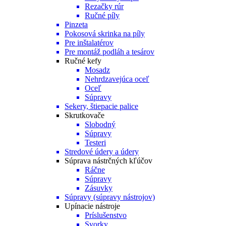
Rezačky rúr
Ručné píly
Pinzeta
Pokosová skrinka na píly
Pre inštalatérov
Pre montáž podláh a tesárov
Ručné kefy
Mosadz
Nehrdzavejúca oceľ
Oceľ
Súpravy
Sekery, štiepacie palice
Skrutkovače
Slobodný
Súpravy
Testeri
Stredové údery a údery
Súprava nástrčných kľúčov
Ráčne
Súpravy
Zásuvky
Súpravy (súpravy nástrojov)
Upínacie nástroje
Príslušenstvo
Svorky