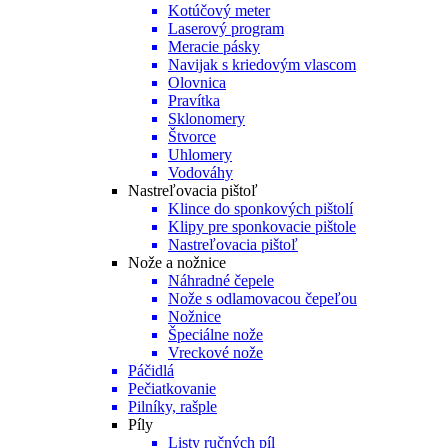
Kotúčový meter
Laserový program
Meracie pásky
Navijak s kriedovým vlascom
Olovnica
Pravítka
Sklonomery
Štvorce
Uhlomery
Vodováhy
Nastreľovacia pištoľ
Klince do sponkových pištolí
Klipy pre sponkovacie pištole
Nastreľovacia pištoľ
Nože a nožnice
Náhradné čepele
Nože s odlamovacou čepeľou
Nožnice
Špeciálne nože
Vreckové nože
Páčidlá
Pečiatkovanie
Pilníky, rašple
Píly
Listy ručných píl