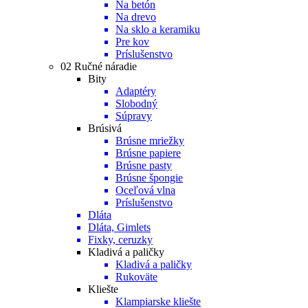
Na betón
Na drevo
Na sklo a keramiku
Pre kov
Príslušenstvo
02 Ručné náradie
Bity
Adaptéry
Slobodný
Súpravy
Brúsivá
Brúsne mriežky
Brúsne papiere
Brúsne pasty
Brúsne špongie
Oceľová vlna
Príslušenstvo
Dláta
Dláta, Gimlets
Fixky, ceruzky
Kladivá a paličky
Kladivá a paličky
Rukoväte
Kliešte
Klampiarske kliešte