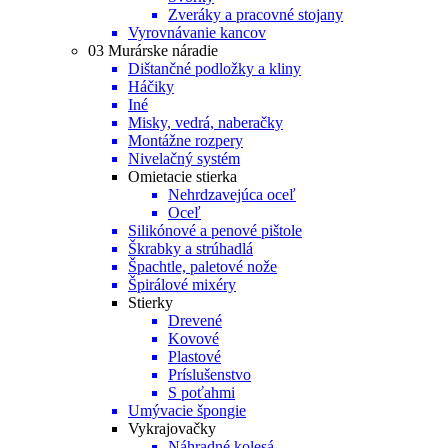
Zveráky a pracovné stojany
Vyrovnávanie kancov
03 Murárske náradie
Dištančné podložky a kliny
Háčiky
Iné
Misky, vedrá, naberačky
Montážne rozpery
Nivelačný systém
Omietacie stierka
Nehrdzavejúca oceľ
Oceľ
Silikónové a penové pištole
Škrabky a strúhadlá
Špachtle, paletové nože
Špirálové mixéry
Stierky
Drevené
Kovové
Plastové
Príslušenstvo
S poťahmi
Umývacie špongie
Vykrajovačky
Náhradné kolesá