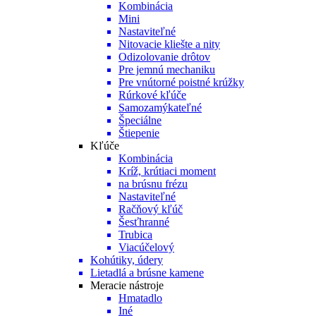
Kombinácia
Mini
Nastaviteľné
Nitovacie kliešte a nity
Odizolovanie drôtov
Pre jemnú mechaniku
Pre vnútorné poistné krúžky
Rúrkové kľúče
Samozamýkateľné
Špeciálne
Štiepenie
Kľúče
Kombinácia
Kríž, krútiaci moment
na brúsnu frézu
Nastaviteľné
Račňový kľúč
Šesťhranné
Trubica
Viacúčelový
Kohútiky, údery
Lietadlá a brúsne kamene
Meracie nástroje
Hmatadlo
Iné