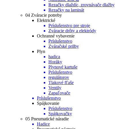
Rezačky dlaždíc, zrovnávače dlažby
Rezačky na laminát
04 Zváracie potreby
Elektrické
Príslušenstvo pre stroje
Zváracie drôty a elektródy
Ochranné vybavenie
Príslušenstvo
Zváračské prilby
Plyn
hadica
Horáky
Plynové kartuše
Príslušenstvo
regulátorov
Tlakové fľaše
Ventily
Zapaľovače
Príslušenstvo
Spájkovanie
Príslušenstvo
Spájkovačky
05 Pneumatické náradie
Hadice