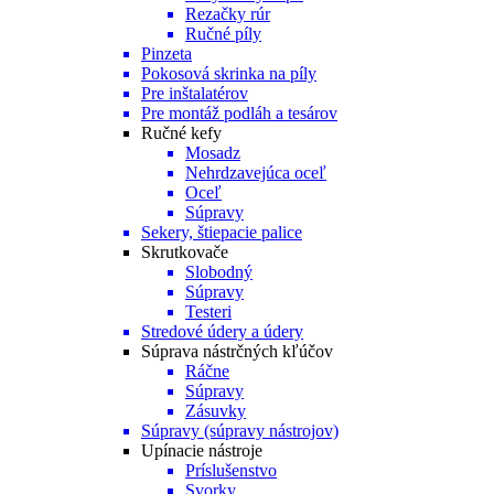
Rezačky rúr
Ručné píly
Pinzeta
Pokosová skrinka na píly
Pre inštalatérov
Pre montáž podláh a tesárov
Ručné kefy
Mosadz
Nehrdzavejúca oceľ
Oceľ
Súpravy
Sekery, štiepacie palice
Skrutkovače
Slobodný
Súpravy
Testeri
Stredové údery a údery
Súprava nástrčných kľúčov
Ráčne
Súpravy
Zásuvky
Súpravy (súpravy nástrojov)
Upínacie nástroje
Príslušenstvo
Svorky