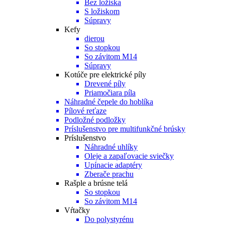
Bez ložiska
S ložiskom
Súpravy
Kefy
dierou
So stopkou
So závitom M14
Súpravy
Kotúče pre elektrické píly
Drevené píly
Priamočiara píla
Náhradné čepele do hoblíka
Pílové reťaze
Podložné podložky
Príslušenstvo pre multifunkčné brúsky
Príslušenstvo
Náhradné uhlíky
Oleje a zapaľovacie sviečky
Upínacie adaptéry
Zberače prachu
Rašple a brúsne telá
So stopkou
So závitom M14
Vŕtačky
Do polystyrénu