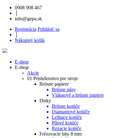
0908 908 467
│
info@gepa.sk
Registrácia
Prihlásiť sa
│
Nákupný košík
E-shop
E-shop
Akcie
01 Príslušenstvo pre stroje
Brúsne papiere
Brúsne pásy
Vláknové a brúsne papiere
Disky
Brúsne kotúče
Diamantové kotúče
Leštiace kotúče
Pílové kotúče
Rezacie kotúče
Frézovacie bity 8 mm