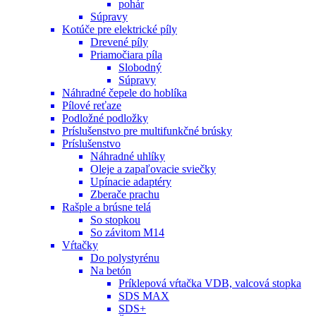
pohár
Súpravy
Kotúče pre elektrické píly
Drevené píly
Priamočiara píla
Slobodný
Súpravy
Náhradné čepele do hoblíka
Pílové reťaze
Podložné podložky
Príslušenstvo pre multifunkčné brúsky
Príslušenstvo
Náhradné uhlíky
Oleje a zapaľovacie sviečky
Upínacie adaptéry
Zberače prachu
Rašple a brúsne telá
So stopkou
So závitom M14
Vŕtačky
Do polystyrénu
Na betón
Príklepová vŕtačka VDB, valcová stopka
SDS MAX
SDS+