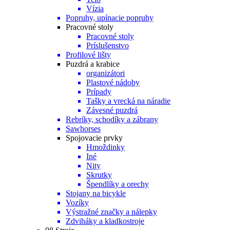
Vízia
Popruhy, upínacie popruhy
Pracovné stoly
Pracovné stoly
Príslušenstvo
Profilové lišty
Puzdrá a krabice
organizátori
Plastové nádoby
Prípady
Tašky a vrecká na náradie
Závesné puzdrá
Rebríky, schodíky a zábrany
Sawhorses
Spojovacie prvky
Hmoždinky
Iné
Nity
Skrutky
Špendlíky a orechy
Stojany na bicykle
Vozíky
Výstražné značky a nálepky
Zdviháky a kladkostroje