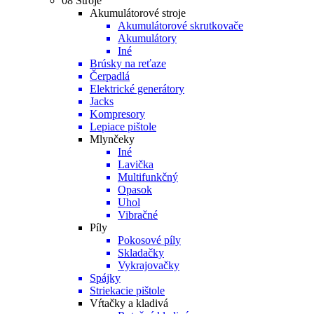
08 Stroje
Akumulátorové stroje
Akumulátorové skrutkovače
Akumulátory
Iné
Brúsky na reťaze
Čerpadlá
Elektrické generátory
Jacks
Kompresory
Lepiace pištole
Mlynčeky
Iné
Lavička
Multifunkčný
Opasok
Uhol
Vibračné
Píly
Pokosové píly
Skladačky
Vykrajovačky
Spájky
Striekacie pištole
Vŕtačky a kladivá