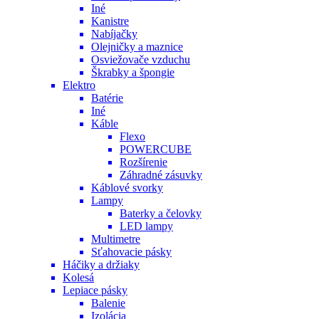
Iné
Kanistre
Nabíjačky
Olejničky a maznice
Osviežovače vzduchu
Škrabky a špongie
Elektro
Batérie
Iné
Káble
Flexo
POWERCUBE
Rozšírenie
Záhradné zásuvky
Káblové svorky
Lampy
Baterky a čelovky
LED lampy
Multimetre
Sťahovacie pásky
Háčiky a držiaky
Kolesá
Lepiace pásky
Balenie
Izolácia