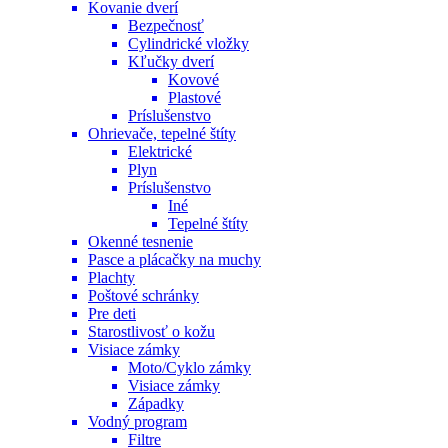
Kovanie dverí
Bezpečnosť
Cylindrické vložky
Kľučky dverí
Kovové
Plastové
Príslušenstvo
Ohrievače, tepelné štíty
Elektrické
Plyn
Príslušenstvo
Iné
Tepelné štíty
Okenné tesnenie
Pasce a plácačky na muchy
Plachty
Poštové schránky
Pre deti
Starostlivosť o kožu
Visiace zámky
Moto/Cyklo zámky
Visiace zámky
Západky
Vodný program
Filtre