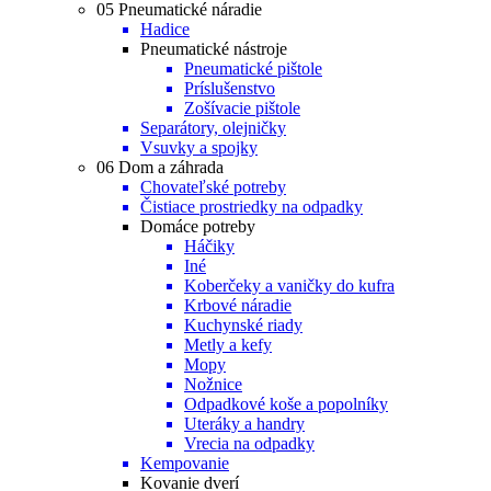
05 Pneumatické náradie
Hadice
Pneumatické nástroje
Pneumatické pištole
Príslušenstvo
Zošívacie pištole
Separátory, olejničky
Vsuvky a spojky
06 Dom a záhrada
Chovateľské potreby
Čistiace prostriedky na odpadky
Domáce potreby
Háčiky
Iné
Koberčeky a vaničky do kufra
Krbové náradie
Kuchynské riady
Metly a kefy
Mopy
Nožnice
Odpadkové koše a popolníky
Uteráky a handry
Vrecia na odpadky
Kempovanie
Kovanie dverí