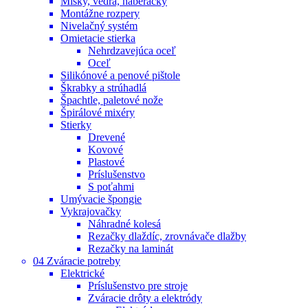
Misky, vedrá, naberačky
Montážne rozpery
Nivelačný systém
Omietacie stierka
Nehrdzavejúca oceľ
Oceľ
Silikónové a penové pištole
Škrabky a strúhadlá
Špachtle, paletové nože
Špirálové mixéry
Stierky
Drevené
Kovové
Plastové
Príslušenstvo
S poťahmi
Umývacie špongie
Vykrajovačky
Náhradné kolesá
Rezačky dlaždíc, zrovnávače dlažby
Rezačky na laminát
04 Zváracie potreby
Elektrické
Príslušenstvo pre stroje
Zváracie drôty a elektródy