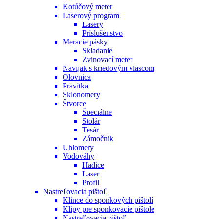
Kotúčový meter
Laserový program
Lasery
Príslušenstvo
Meracie pásky
Skladanie
Zvinovací meter
Navijak s kriedovým vlascom
Olovnica
Pravítka
Sklonomery
Štvorce
Špeciálne
Stolár
Tesár
Zámočník
Uhlomery
Vodováhy
Hadice
Laser
Profil
Nastreľovacia pištoľ
Klince do sponkových pištolí
Klipy pre sponkovacie pištole
Nastreľovacia pištoľ