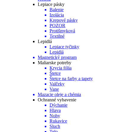
Lepiace pásky
Balenie
Izolácia
Krepové pásky
POZOR
Protišmyková
Textilné
Lepidlá
Lepiace tyčinky
Lepidlá
Magnetický program
Maliarske potreby
Krycia fólia
Štetce
Štetce na farby a tapety
Valčeky
Vane
Mazacie oleje a chémia
Ochranné vybavenie
Dýchanie
Hlava
Nohy
Rukavice
Sluch
Telo