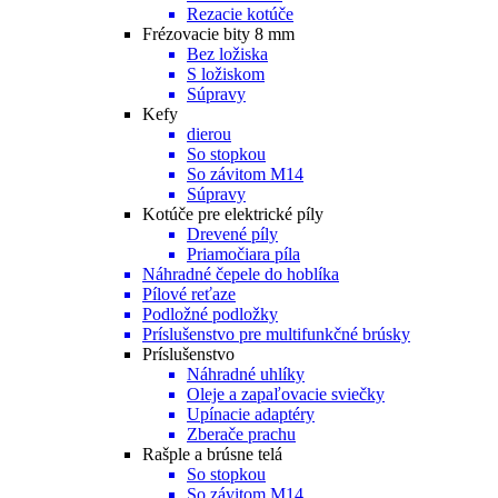
Rezacie kotúče
Frézovacie bity 8 mm
Bez ložiska
S ložiskom
Súpravy
Kefy
dierou
So stopkou
So závitom M14
Súpravy
Kotúče pre elektrické píly
Drevené píly
Priamočiara píla
Náhradné čepele do hoblíka
Pílové reťaze
Podložné podložky
Príslušenstvo pre multifunkčné brúsky
Príslušenstvo
Náhradné uhlíky
Oleje a zapaľovacie sviečky
Upínacie adaptéry
Zberače prachu
Rašple a brúsne telá
So stopkou
So závitom M14