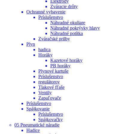
Elektródy
Zváracie drôty
Ochranné vybavenie
Príslušenstvo
Náhradné okuliare
Náhradné pokrývky hlavy
Náhradné potítka
Zváračské prilby
Plyn
hadica
Horáky
Kazetové horáky
PB horáky
Plynové kartuše
Príslušenstvo
regulátorov
Tlakové fľaše
Ventily
Zapaľovače
Príslušenstvo
Spájkovanie
Príslušenstvo
Spájkovačky
05 Pneumatické náradie
Hadice