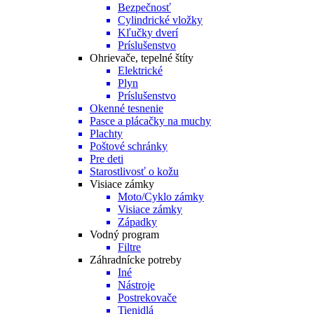
Bezpečnosť
Cylindrické vložky
Kľučky dverí
Príslušenstvo
Ohrievače, tepelné štíty
Elektrické
Plyn
Príslušenstvo
Okenné tesnenie
Pasce a plácačky na muchy
Plachty
Poštové schránky
Pre deti
Starostlivosť o kožu
Visiace zámky
Moto/Cyklo zámky
Visiace zámky
Západky
Vodný program
Filtre
Záhradnícke potreby
Iné
Nástroje
Postrekovače
Tienidlá