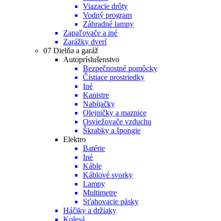
Viazacie drôty
Vodný program
Záhradné lampy
Zapaľovače a iné
Zarážky dverí
07 Dielňa a garáž
Autopríslušenstvo
Bezpečnostné pomôcky
Čistiace prostriedky
Iné
Kanistre
Nabíjačky
Olejničky a maznice
Osviežovače vzduchu
Škrabky a špongie
Elektro
Batérie
Iné
Káble
Káblové svorky
Lampy
Multimetre
Sťahovacie pásky
Háčiky a držiaky
Kolesá