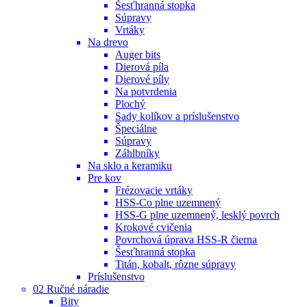
Šesťhranná stopka
Súpravy
Vrtáky
Na drevo
Auger bits
Dierová píla
Dierové píly
Na potvrdenia
Plochý
Sady kolíkov a príslušenstvo
Špeciálne
Súpravy
Záhlbníky
Na sklo a keramiku
Pre kov
Frézovacie vrtáky
HSS-Co plne uzemnený
HSS-G plne uzemnený, lesklý povrch
Krokové cvičenia
Povrchová úprava HSS-R čierna
Šesťhranná stopka
Titán, kobalt, rôzne súpravy
Príslušenstvo
02 Ručné náradie
Bity