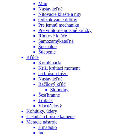
Mini
Nastaviteľné
Nitovacie kliešte a nity
Odizolovanie drôtov
Pre jemnú mechaniku
Pre vnútorné poistné krúžky
Rúrkové kľúče
Samozamýkateľné
Špeciálne
Štiepenie
Kľúče
Kombinácia
Kríž, krútiaci moment
na brúsnu frézu
Nastaviteľné
Račňový kľúč
Slobodný
Šesťhranné
Trubica
Viacúčelový
Kohútiky, údery
Lietadlá a brúsne kamene
Meracie nástroje
Hmatadlo
Iné