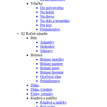
Vŕtačky
Do polystyrénu
Na betón
Na drevo
Na sklo a keramiku
Pre kov
Príslušenstvo
02 Ručné náradie
Bity
Adaptéry
Slobodný
Súpravy
Brúsivá
Brúsne mriežky
Brúsne papiere
Brúsne pasty
Brúsne špongie
Oceľová vlna
Príslušenstvo
Dláta
Dláta, Gimlets
Fixky, ceruzky
Kladivá a paličky
Kladivá a paličky
Rukoväte