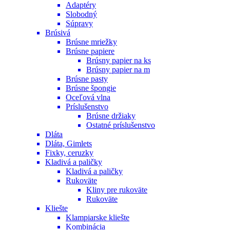
Adaptéry
Slobodný
Súpravy
Brúsivá
Brúsne mriežky
Brúsne papiere
Brúsny papier na ks
Brúsny papier na m
Brúsne pasty
Brúsne špongie
Oceľová vlna
Príslušenstvo
Brúsne držiaky
Ostatné príslušenstvo
Dláta
Dláta, Gimlets
Fixky, ceruzky
Kladivá a paličky
Kladivá a paličky
Rukoväte
Kliny pre rukoväte
Rukoväte
Kliešte
Klampiarske kliešte
Kombinácia