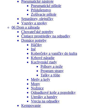
Pneumatické nástroje
Pneumatické pištole
Príslušenstvo
Zošívacie pištole
Separátory, olejničky
Vsuvky a spojky
06 Dom a záhrada
Chovateľské potreby
Čistiace prostriedky na odpadky
Domáce potreby
Háčiky
Iné
Koberčeky a vaničky do kufra
Krbové náradie
Kuchynské riady
Príbory a nože
Program strany
Tašky a fólie
Metly a kefy
Mopy
Nožnice
Odpadkové koše a popolníky
Uteráky a handry
Vrecia na odpadky
Kempovanie