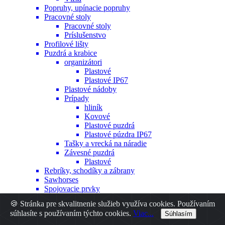
Popruhy, upínacie popruhy
Pracovné stoly
Pracovné stoly
Príslušenstvo
Profilové lišty
Puzdrá a krabice
organizátori
Plastové
Plastové IP67
Plastové nádoby
Prípady
hliník
Kovové
Plastové puzdrá
Plastové púzdra IP67
Tašky a vrecká na náradie
Závesné puzdrá
Plastové
Rebríky, schodíky a zábrany
Sawhorses
Spojovacie prvky
Hmoždinky
🍪 Stránka pre skvalitnenie služieb využíva cookies. Používaním
Iné
súhlasíte s používaním týchto cookies.
Viac...
Súhlasím
Nity
Skrutky