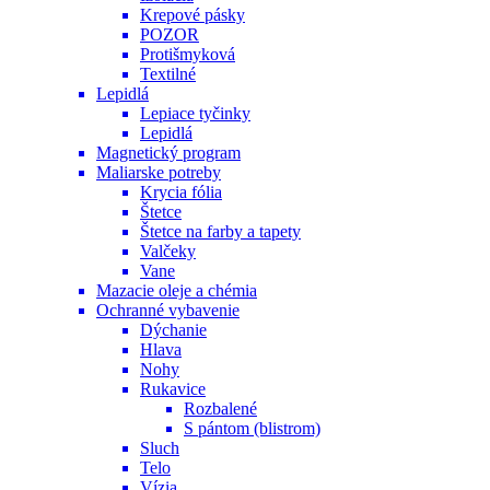
Krepové pásky
POZOR
Protišmyková
Textilné
Lepidlá
Lepiace tyčinky
Lepidlá
Magnetický program
Maliarske potreby
Krycia fólia
Štetce
Štetce na farby a tapety
Valčeky
Vane
Mazacie oleje a chémia
Ochranné vybavenie
Dýchanie
Hlava
Nohy
Rukavice
Rozbalené
S pántom (blistrom)
Sluch
Telo
Vízia