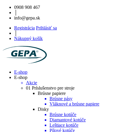
0908 908 467
│
info@gepa.sk
Registrácia
Prihlásiť sa
│
Nákupný košík
E-shop
E-shop
Akcie
01 Príslušenstvo pre stroje
Brúsne papiere
Brúsne pásy
Vláknové a brúsne papiere
Disky
Brúsne kotúče
Diamantové kotúče
Leštiace kotúče
Pílové kotúče