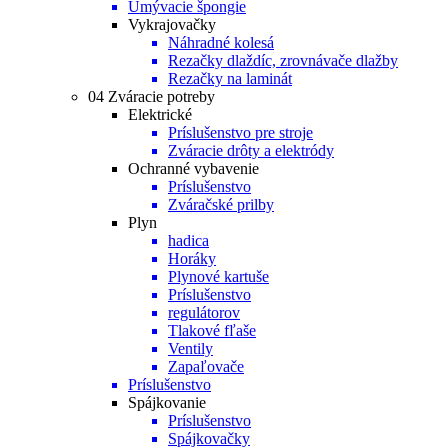
Umývacie špongie
Vykrajovačky
Náhradné kolesá
Rezačky dlaždíc, zrovnávače dlažby
Rezačky na laminát
04 Zváracie potreby
Elektrické
Príslušenstvo pre stroje
Zváracie drôty a elektródy
Ochranné vybavenie
Príslušenstvo
Zváračské prilby
Plyn
hadica
Horáky
Plynové kartuše
Príslušenstvo
regulátorov
Tlakové fľaše
Ventily
Zapaľovače
Príslušenstvo
Spájkovanie
Príslušenstvo
Spájkovačky