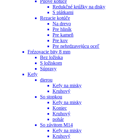
Pílové kotúče
Redukčné krúžky na disky
S plátkami
Rezacie kotúče
Na drevo
Pre hliník
Pre kameň
Pre kov
Pre nehrdzavejúcu oceľ
Frézovacie bity 8 mm
Bez ložiska
S ložiskom
Súpravy
Kefy
dierou
Kefy na misky
Kruhový
So stopkou
Kefy na misky
Koniec
Kruhový
pohár
So závitom M14
Kefy na misky
Kruhový