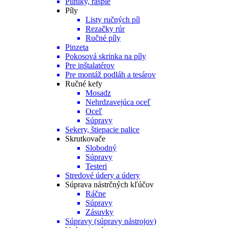
Pilníky, rašple
Píly
Listy ručných píl
Rezačky rúr
Ručné píly
Pinzeta
Pokosová skrinka na píly
Pre inštalatérov
Pre montáž podláh a tesárov
Ručné kefy
Mosadz
Nehrdzavejúca oceľ
Oceľ
Súpravy
Sekery, štiepacie palice
Skrutkovače
Slobodný
Súpravy
Testeri
Stredové údery a údery
Súprava nástrčných kľúčov
Ráčne
Súpravy
Zásuvky
Súpravy (súpravy nástrojov)