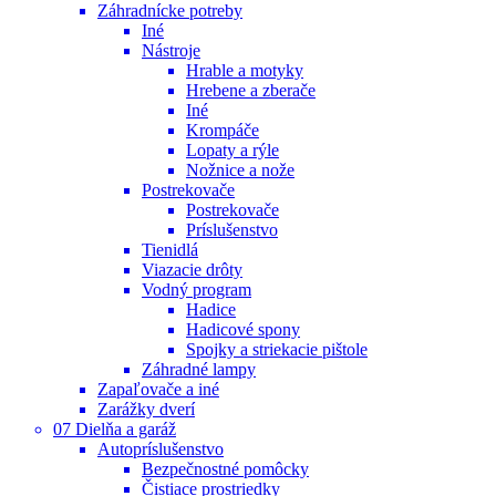
Záhradnícke potreby
Iné
Nástroje
Hrable a motyky
Hrebene a zberače
Iné
Krompáče
Lopaty a rýle
Nožnice a nože
Postrekovače
Postrekovače
Príslušenstvo
Tienidlá
Viazacie drôty
Vodný program
Hadice
Hadicové spony
Spojky a striekacie pištole
Záhradné lampy
Zapaľovače a iné
Zarážky dverí
07 Dielňa a garáž
Autopríslušenstvo
Bezpečnostné pomôcky
Čistiace prostriedky