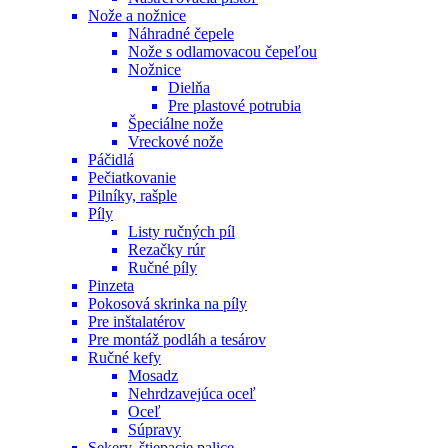
Nože a nožnice
Náhradné čepele
Nože s odlamovacou čepeľou
Nožnice
Dielňa
Pre plastové potrubia
Špeciálne nože
Vreckové nože
Páčidlá
Pečiatkovanie
Pilníky, rašple
Píly
Listy ručných píl
Rezačky rúr
Ručné píly
Pinzeta
Pokosová skrinka na píly
Pre inštalatérov
Pre montáž podláh a tesárov
Ručné kefy
Mosadz
Nehrdzavejúca oceľ
Oceľ
Súpravy
Sekery, štiepacie palice