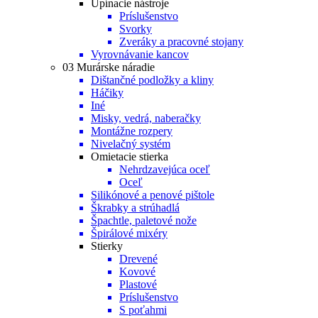
Upínacie nástroje
Príslušenstvo
Svorky
Zveráky a pracovné stojany
Vyrovnávanie kancov
03 Murárske náradie
Dištančné podložky a kliny
Háčiky
Iné
Misky, vedrá, naberačky
Montážne rozpery
Nivelačný systém
Omietacie stierka
Nehrdzavejúca oceľ
Oceľ
Silikónové a penové pištole
Škrabky a strúhadlá
Špachtle, paletové nože
Špirálové mixéry
Stierky
Drevené
Kovové
Plastové
Príslušenstvo
S poťahmi