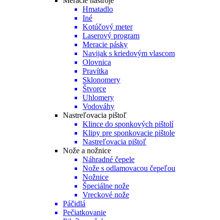
Meracie nástroje
Hmatadlo
Iné
Kotúčový meter
Laserový program
Meracie pásky
Navijak s kriedovým vlascom
Olovnica
Pravítka
Sklonomery
Štvorce
Uhlomery
Vodováhy
Nastreľovacia pištoľ
Klince do sponkových pištolí
Klipy pre sponkovacie pištole
Nastreľovacia pištoľ
Nože a nožnice
Náhradné čepele
Nože s odlamovacou čepeľou
Nožnice
Špeciálne nože
Vreckové nože
Páčidlá
Pečiatkovanie