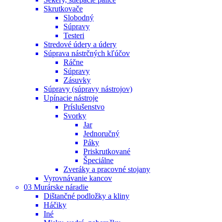
Skrutkovače
Slobodný
Súpravy
Testeri
Stredové údery a údery
Súprava nástrčných kľúčov
Ráčne
Súpravy
Zásuvky
Súpravy (súpravy nástrojov)
Upínacie nástroje
Príslušenstvo
Svorky
Jar
Jednoručný
Páky
Priskrutkované
Špeciálne
Zveráky a pracovné stojany
Vyrovnávanie kancov
03 Murárske náradie
Dištančné podložky a kliny
Háčiky
Iné