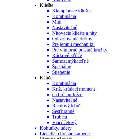
Kliešte
Klampiarske kliešte
Kombinácia
Mini
Nastaviteľné
Nitovacie kliešte a nity
Odizolovanie drôtov
Pre jemnú mechaniku
Pre vnútorné poistné krúžky
Rúrkové kľúče
Samozamýkateľné
Špeciálne
Štiepenie
Kľúče
Kombinácia
Kríž, krútiaci moment
na brúsnu frézu
Nastaviteľné
Račňový kľúč
Šesťhranné
Trubica
Viacúčelový
Kohútiky, údery
Lietadlá a brúsne kamene