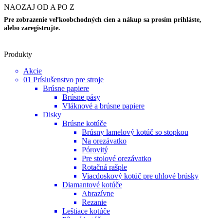
NAOZAJ OD A PO Z
Pre zobrazenie veľkoobchodných cien a nákup sa prosím prihláste,
alebo zaregistrujte.
Produkty
Akcie
01 Príslušenstvo pre stroje
Brúsne papiere
Brúsne pásy
Vláknové a brúsne papiere
Disky
Brúsne kotúče
Brúsny lamelový kotúč so stopkou
Na orezávatko
Pórovitý
Pre stolové orezávatko
Rotačná rašple
Viacdoskový kotúč pre uhlové brúsky
Diamantové kotúče
Abrazívne
Rezanie
Leštiace kotúče