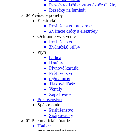
Rezačky dlaždíc, zrovnávače dlažby
Rezačky na laminát
04 Zváracie potreby
Elektrické
Príslušenstvo pre stroje
Zváracie drôty a elektródy
Ochranné vybavenie
Príslušenstvo
Zváračské prilby
Plyn
hadica
Horáky
Plynové kartuše
Príslušenstvo
regulátorov
Tlakové fľaše
Ventily
Zapaľovače
Príslušenstvo
Spájkovanie
Príslušenstvo
Spájkovačky
05 Pneumatické náradie
Hadice