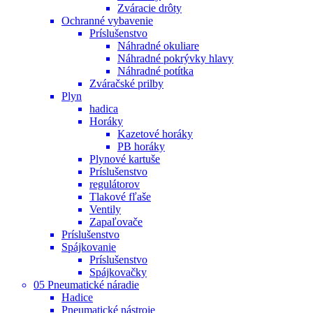
Zváracie drôty
Ochranné vybavenie
Príslušenstvo
Náhradné okuliare
Náhradné pokrývky hlavy
Náhradné potítka
Zváračské prilby
Plyn
hadica
Horáky
Kazetové horáky
PB horáky
Plynové kartuše
Príslušenstvo
regulátorov
Tlakové fľaše
Ventily
Zapaľovače
Príslušenstvo
Spájkovanie
Príslušenstvo
Spájkovačky
05 Pneumatické náradie
Hadice
Pneumatické nástroje