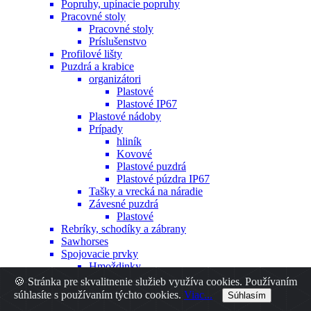
Popruhy, upínacie popruhy
Pracovné stoly
Pracovné stoly
Príslušenstvo
Profilové lišty
Puzdrá a krabice
organizátori
Plastové
Plastové IP67
Plastové nádoby
Prípady
hliník
Kovové
Plastové puzdrá
Plastové púzdra IP67
Tašky a vrecká na náradie
Závesné puzdrá
Plastové
Rebríky, schodíky a zábrany
Sawhorses
Spojovacie prvky
Hmoždinky
Iné
🍪 Stránka pre skvalitnenie služieb využíva cookies. Používaním
Nity
súhlasíte s používaním týchto cookies.
Viac...
Súhlasím
Skrutky