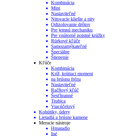
Kombinácia
Mini
Nastaviteľné
Nitovacie kliešte a nity
Odizolovanie drôtov
Pre jemnú mechaniku
Pre vnútorné poistné krúžky
Rúrkové kľúče
Samozamýkateľné
Špeciálne
Štiepenie
Kľúče
Kombinácia
Kríž, krútiaci moment
na brúsnu frézu
Nastaviteľné
Račňový kľúč
Šesťhranné
Trubica
Viacúčelový
Kohútiky, údery
Lietadlá a brúsne kamene
Meracie nástroje
Hmatadlo
Iné