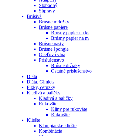
Slobodný
Súpravy
Brúsivá
Brúsne mriežky
Brúsne papiere
Brúsny papier na ks
Brúsny papier na m
Brúsne pasty
Brúsne špongie
Oceľová vlna
Príslušenstvo
Brúsne držiaky
Ostatné príslušenstvo
Dláta
Dláta, Gimlets
Fixky, ceruzky
Kladivá a paličky
Kladivá a paličky
Rukoväte
Kliny pre rukoväte
Rukoväte
Kliešte
Klampiarske kliešte
Kombinácia