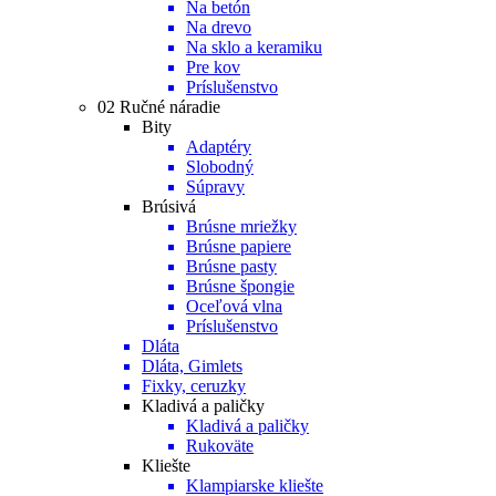
Na betón
Na drevo
Na sklo a keramiku
Pre kov
Príslušenstvo
02 Ručné náradie
Bity
Adaptéry
Slobodný
Súpravy
Brúsivá
Brúsne mriežky
Brúsne papiere
Brúsne pasty
Brúsne špongie
Oceľová vlna
Príslušenstvo
Dláta
Dláta, Gimlets
Fixky, ceruzky
Kladivá a paličky
Kladivá a paličky
Rukoväte
Kliešte
Klampiarske kliešte