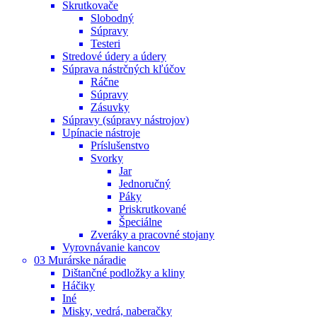
Skrutkovače
Slobodný
Súpravy
Testeri
Stredové údery a údery
Súprava nástrčných kľúčov
Ráčne
Súpravy
Zásuvky
Súpravy (súpravy nástrojov)
Upínacie nástroje
Príslušenstvo
Svorky
Jar
Jednoručný
Páky
Priskrutkované
Špeciálne
Zveráky a pracovné stojany
Vyrovnávanie kancov
03 Murárske náradie
Dištančné podložky a kliny
Háčiky
Iné
Misky, vedrá, naberačky