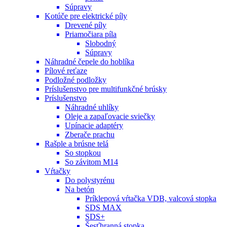
Súpravy
Kotúče pre elektrické píly
Drevené píly
Priamočiara píla
Slobodný
Súpravy
Náhradné čepele do hoblíka
Pílové reťaze
Podložné podložky
Príslušenstvo pre multifunkčné brúsky
Príslušenstvo
Náhradné uhlíky
Oleje a zapaľovacie sviečky
Upínacie adaptéry
Zberače prachu
Rašple a brúsne telá
So stopkou
So závitom M14
Vŕtačky
Do polystyrénu
Na betón
Príklepová vŕtačka VDB, valcová stopka
SDS MAX
SDS+
Šesťhranná stopka