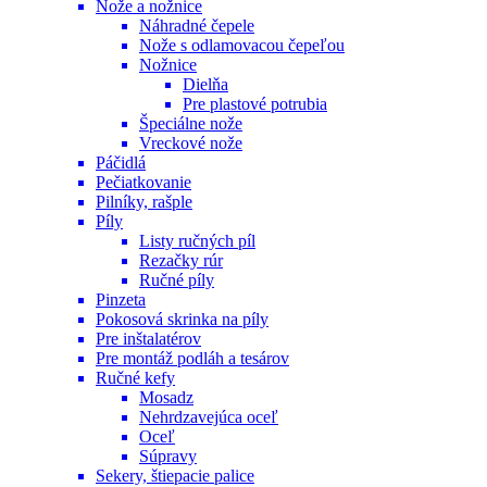
Nože a nožnice
Náhradné čepele
Nože s odlamovacou čepeľou
Nožnice
Dielňa
Pre plastové potrubia
Špeciálne nože
Vreckové nože
Páčidlá
Pečiatkovanie
Pilníky, rašple
Píly
Listy ručných píl
Rezačky rúr
Ručné píly
Pinzeta
Pokosová skrinka na píly
Pre inštalatérov
Pre montáž podláh a tesárov
Ručné kefy
Mosadz
Nehrdzavejúca oceľ
Oceľ
Súpravy
Sekery, štiepacie palice