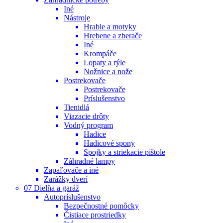
Iné
Nástroje
Hrable a motyky
Hrebene a zberače
Iné
Krompáče
Lopaty a rýle
Nožnice a nože
Postrekovače
Postrekovače
Príslušenstvo
Tienidlá
Viazacie drôty
Vodný program
Hadice
Hadicové spony
Spojky a striekacie pištole
Záhradné lampy
Zapaľovače a iné
Zarážky dverí
07 Dielňa a garáž
Autopríslušenstvo
Bezpečnostné pomôcky
Čistiace prostriedky