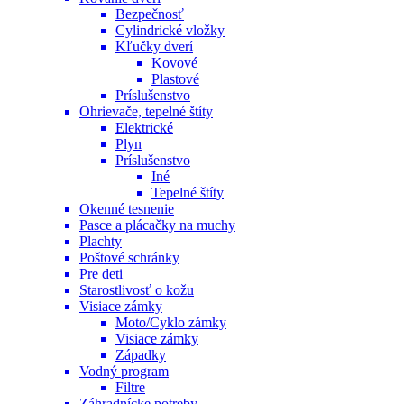
Bezpečnosť
Cylindrické vložky
Kľučky dverí
Kovové
Plastové
Príslušenstvo
Ohrievače, tepelné štíty
Elektrické
Plyn
Príslušenstvo
Iné
Tepelné štíty
Okenné tesnenie
Pasce a plácačky na muchy
Plachty
Poštové schránky
Pre deti
Starostlivosť o kožu
Visiace zámky
Moto/Cyklo zámky
Visiace zámky
Západky
Vodný program
Filtre
Záhradnícke potreby