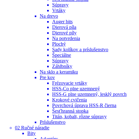
Súpravy
Vrtáky
Na drevo
Auger bits
Dierová píla
Dierové píly
Na potvrdenia
Plochý
Sady kolíkov a príslušenstvo
Špeciálne
Súpravy
Záhlbníky
Na sklo a keramiku
Pre kov
Frézovacie vrtáky
HSS-Co plne uzemnený
HSS-G plne uzemnený, lesklý povrch
Krokové cvičenia
Povrchová úprava HSS-R čierna
Šesťhranná stopka
Titán, kobalt, rôzne súpravy
Príslušenstvo
02 Ručné náradie
Bity
Adaptéry