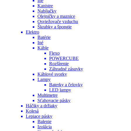
Iné
Kanistre
Nabíjačky
Olejničky a maznice
Osviežovače vzduchu
Škrabky a špongie
Elektro
Batérie
Iné
Káble
Flexo
POWERCUBE
Rozšírenie
Záhradné zásuvky
Káblové svorky
Lampy
Baterky a čelovky
LED lampy
Multimetre
Sťahovacie pásky
Háčiky a držiaky
Kolesá
Lepiace pásky
Balenie
Izolácia