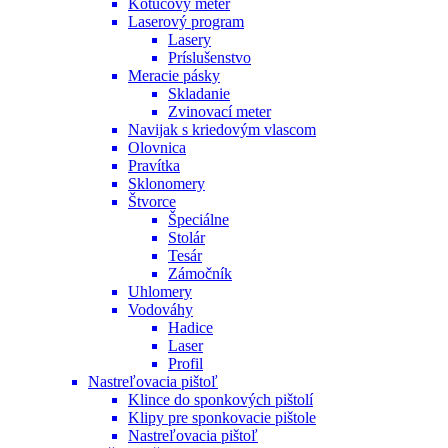
Kotúčový meter
Laserový program
Lasery
Príslušenstvo
Meracie pásky
Skladanie
Zvinovací meter
Navijak s kriedovým vlascom
Olovnica
Pravítka
Sklonomery
Štvorce
Špeciálne
Stolár
Tesár
Zámočník
Uhlomery
Vodováhy
Hadice
Laser
Profil
Nastreľovacia pištoľ
Klince do sponkových pištolí
Klipy pre sponkovacie pištole
Nastreľovacia pištoľ