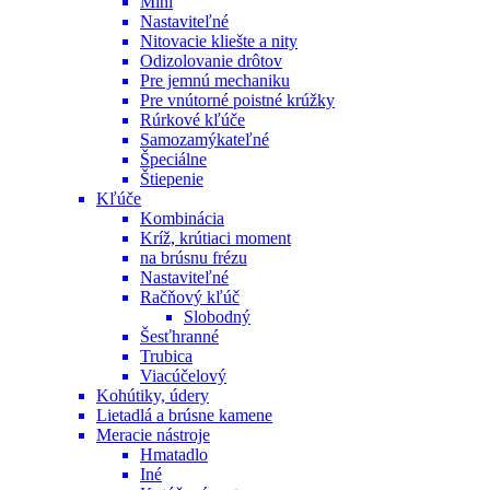
Mini
Nastaviteľné
Nitovacie kliešte a nity
Odizolovanie drôtov
Pre jemnú mechaniku
Pre vnútorné poistné krúžky
Rúrkové kľúče
Samozamýkateľné
Špeciálne
Štiepenie
Kľúče
Kombinácia
Kríž, krútiaci moment
na brúsnu frézu
Nastaviteľné
Račňový kľúč
Slobodný
Šesťhranné
Trubica
Viacúčelový
Kohútiky, údery
Lietadlá a brúsne kamene
Meracie nástroje
Hmatadlo
Iné