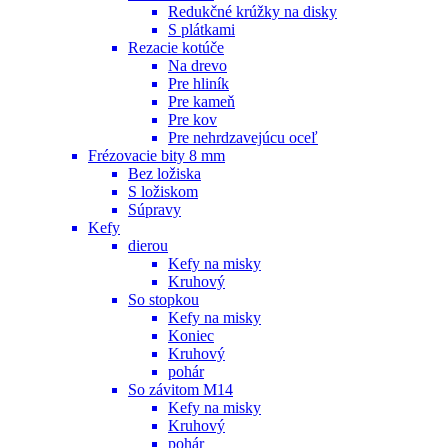
Redukčné krúžky na disky
S plátkami
Rezacie kotúče
Na drevo
Pre hliník
Pre kameň
Pre kov
Pre nehrdzavejúcu oceľ
Frézovacie bity 8 mm
Bez ložiska
S ložiskom
Súpravy
Kefy
dierou
Kefy na misky
Kruhový
So stopkou
Kefy na misky
Koniec
Kruhový
pohár
So závitom M14
Kefy na misky
Kruhový
pohár