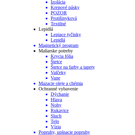
Izolácia
Krepové pásky
POZOR
Protišmyková
Textilné
Lepidlá
Lepiace tyčinky
Lepidlá
Magnetický program
Maliarske potreby
Krycia fólia
Štetce
Štetce na farby a tapety
Valčeky
Vane
Mazacie oleje a chémia
Ochranné vybavenie
Dýchanie
Hlava
Nohy
Rukavice
Sluch
Telo
Vízia
Popruhy, upínacie popruhy