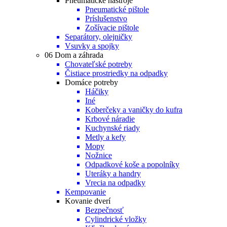
Pneumatické nástroje
Pneumatické pištole
Príslušenstvo
Zošívacie pištole
Separátory, olejničky
Vsuvky a spojky
06 Dom a záhrada
Chovateľské potreby
Čistiace prostriedky na odpadky
Domáce potreby
Háčiky
Iné
Koberčeky a vaničky do kufra
Krbové náradie
Kuchynské riady
Metly a kefy
Mopy
Nožnice
Odpadkové koše a popolníky
Uteráky a handry
Vrecia na odpadky
Kempovanie
Kovanie dverí
Bezpečnosť
Cylindrické vložky