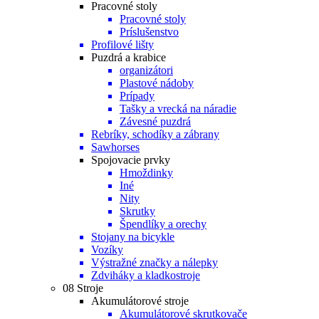
Pracovné stoly
Pracovné stoly
Príslušenstvo
Profilové lišty
Puzdrá a krabice
organizátori
Plastové nádoby
Prípady
Tašky a vrecká na náradie
Závesné puzdrá
Rebríky, schodíky a zábrany
Sawhorses
Spojovacie prvky
Hmoždinky
Iné
Nity
Skrutky
Špendlíky a orechy
Stojany na bicykle
Vozíky
Výstražné značky a nálepky
Zdviháky a kladkostroje
08 Stroje
Akumulátorové stroje
Akumulátorové skrutkovače