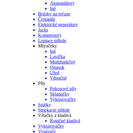
Akumulátory
Iné
Brúsky na reťaze
Čerpadlá
Elektrické generátory
Jacks
Kompresory
Lepiace pištole
Mlynčeky
Iné
Lavička
Multifunkčný
Opasok
Uhol
Vibračné
Píly
Pokosové píly
Skladačky
Vykrajovačky
Spájky
Striekacie pištole
Vŕtačky a kladivá
Rotačné kladivá
Vykrajovačky
Vysávače