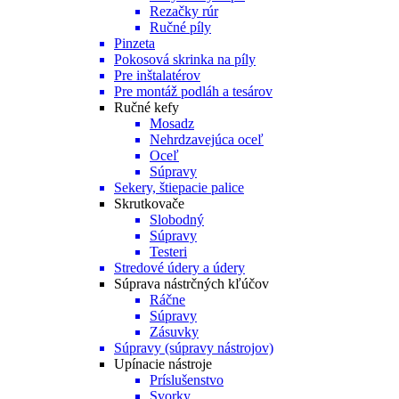
Rezačky rúr
Ručné píly
Pinzeta
Pokosová skrinka na píly
Pre inštalatérov
Pre montáž podláh a tesárov
Ručné kefy
Mosadz
Nehrdzavejúca oceľ
Oceľ
Súpravy
Sekery, štiepacie palice
Skrutkovače
Slobodný
Súpravy
Testeri
Stredové údery a údery
Súprava nástrčných kľúčov
Ráčne
Súpravy
Zásuvky
Súpravy (súpravy nástrojov)
Upínacie nástroje
Príslušenstvo
Svorky