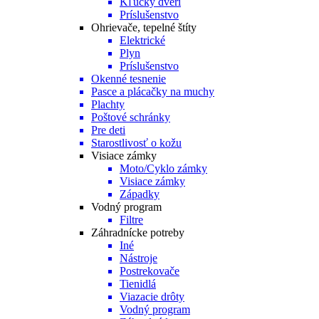
Kľučky dverí
Príslušenstvo
Ohrievače, tepelné štíty
Elektrické
Plyn
Príslušenstvo
Okenné tesnenie
Pasce a plácačky na muchy
Plachty
Poštové schránky
Pre deti
Starostlivosť o kožu
Visiace zámky
Moto/Cyklo zámky
Visiace zámky
Západky
Vodný program
Filtre
Záhradnícke potreby
Iné
Nástroje
Postrekovače
Tienidlá
Viazacie drôty
Vodný program