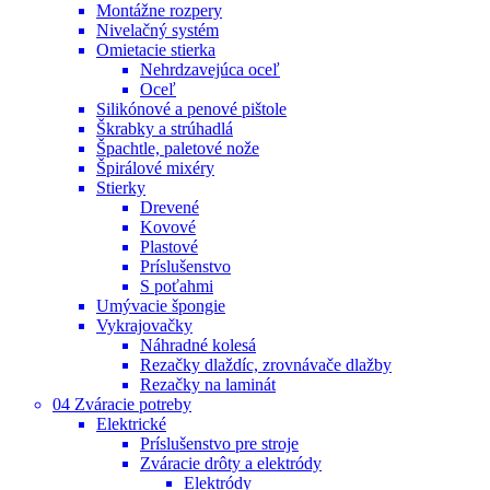
Montážne rozpery
Nivelačný systém
Omietacie stierka
Nehrdzavejúca oceľ
Oceľ
Silikónové a penové pištole
Škrabky a strúhadlá
Špachtle, paletové nože
Špirálové mixéry
Stierky
Drevené
Kovové
Plastové
Príslušenstvo
S poťahmi
Umývacie špongie
Vykrajovačky
Náhradné kolesá
Rezačky dlaždíc, zrovnávače dlažby
Rezačky na laminát
04 Zváracie potreby
Elektrické
Príslušenstvo pre stroje
Zváracie drôty a elektródy
Elektródy