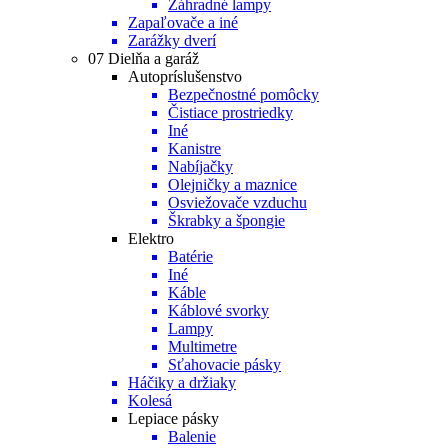
Záhradné lampy
Zapaľovače a iné
Zarážky dverí
07 Dielňa a garáž
Autopríslušenstvo
Bezpečnostné pomôcky
Čistiace prostriedky
Iné
Kanistre
Nabíjačky
Olejničky a maznice
Osviežovače vzduchu
Škrabky a špongie
Elektro
Batérie
Iné
Káble
Káblové svorky
Lampy
Multimetre
Sťahovacie pásky
Háčiky a držiaky
Kolesá
Lepiace pásky
Balenie