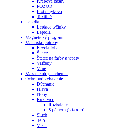
Krepové pásky
POZOR
Protišmyková
Textilné
Lepidlá
Lepiace tyčinky
Lepidlá
Magnetický program
Maliarske potreby
Krycia fólia
Štetce
Štetce na farby a tapety
Valčeky
Vane
Mazacie oleje a chémia
Ochranné vybavenie
Dýchanie
Hlava
Nohy
Rukavice
Rozbalené
S pántom (blistrom)
Sluch
Telo
Vízia