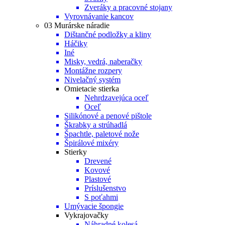
Zveráky a pracovné stojany
Vyrovnávanie kancov
03 Murárske náradie
Dištančné podložky a kliny
Háčiky
Iné
Misky, vedrá, naberačky
Montážne rozpery
Nivelačný systém
Omietacie stierka
Nehrdzavejúca oceľ
Oceľ
Silikónové a penové pištole
Škrabky a strúhadlá
Špachtle, paletové nože
Špirálové mixéry
Stierky
Drevené
Kovové
Plastové
Príslušenstvo
S poťahmi
Umývacie špongie
Vykrajovačky
Náhradné kolesá