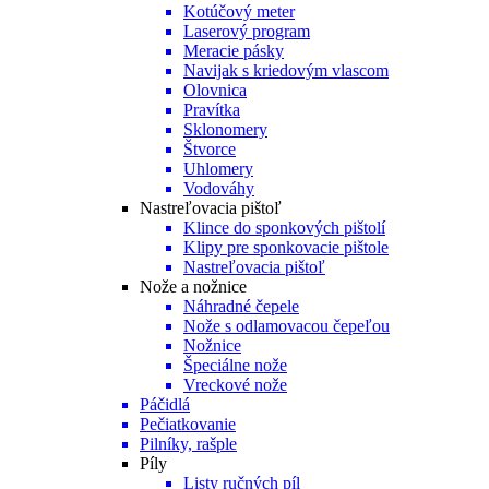
Kotúčový meter
Laserový program
Meracie pásky
Navijak s kriedovým vlascom
Olovnica
Pravítka
Sklonomery
Štvorce
Uhlomery
Vodováhy
Nastreľovacia pištoľ
Klince do sponkových pištolí
Klipy pre sponkovacie pištole
Nastreľovacia pištoľ
Nože a nožnice
Náhradné čepele
Nože s odlamovacou čepeľou
Nožnice
Špeciálne nože
Vreckové nože
Páčidlá
Pečiatkovanie
Pilníky, rašple
Píly
Listy ručných píl