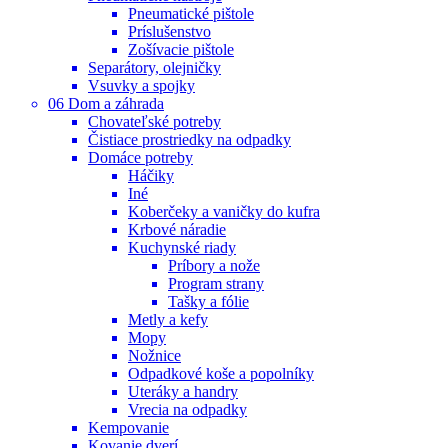
Pneumatické pištole
Príslušenstvo
Zošívacie pištole
Separátory, olejničky
Vsuvky a spojky
06 Dom a záhrada
Chovateľské potreby
Čistiace prostriedky na odpadky
Domáce potreby
Háčiky
Iné
Koberčeky a vaničky do kufra
Krbové náradie
Kuchynské riady
Príbory a nože
Program strany
Tašky a fólie
Metly a kefy
Mopy
Nožnice
Odpadkové koše a popolníky
Uteráky a handry
Vrecia na odpadky
Kempovanie
Kovanie dverí