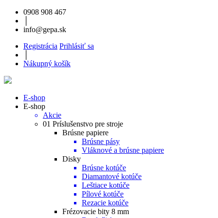
0908 908 467
│
info@gepa.sk
Registrácia
Prihlásiť sa
│
Nákupný košík
E-shop
E-shop
Akcie
01 Príslušenstvo pre stroje
Brúsne papiere
Brúsne pásy
Vláknové a brúsne papiere
Disky
Brúsne kotúče
Diamantové kotúče
Leštiace kotúče
Pílové kotúče
Rezacie kotúče
Frézovacie bity 8 mm