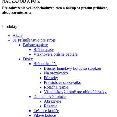
NAOZAJ OD A PO Z
Pre zobrazenie veľkoobchodných cien a nákup sa prosím prihláste,
alebo zaregistrujte.
Produkty
Akcie
01 Príslušenstvo pre stroje
Brúsne papiere
Brúsne pásy
Vláknové a brúsne papiere
Disky
Brúsne kotúče
Brúsny lamelový kotúč so stopkou
Na orezávatko
Pórovitý
Pre stolové orezávatko
Rotačná rašple
Viacdoskový kotúč pre uhlové brúsky
Diamantové kotúče
Abrazívne
Rezanie
Leštiace kotúče
Pílové kotúče