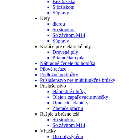
Bez ložiska
S ložiskom
Súpravy
Kefy
dierou
So stopkou
So závitom M14
Súpravy
Kotúče pre elektrické píly
Drevené píly
Priamočiara píla
Náhradné čepele do hoblíka
Pílové reťaze
Podložné podložky
Príslušenstvo pre multifunkčné brúsky
Príslušenstvo
Náhradné uhlíky
Oleje a zapaľovacie sviečky
Upínacie adaptéry
Zberače prachu
Rašple a brúsne telá
So stopkou
So závitom M14
Vŕtačky
Do polystyrénu