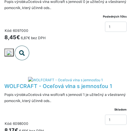
Popis výrobkuOcelová vlna wolfcraft s jemností 0 je užitečný a všestranný
pomocník, který účinně ods..
Posledných 10ks
Kód: 6097000
8,45€
6,87€ bez DPH
WOLFCRAFT - Oceľová vlna s jemnosťou 1
Popis výrobkuOcelová vlna wolfcraft s jemností 1 je užitečný a všestranný
pomocník, který účinně ods..
Skladom
Kód: 6098000
8,17€
6,65€ bez DPH