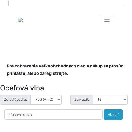
│
│
NIELEN NÁRADIE PRE
VŠETKÝCH
NAOZAJ OD A PO Z
Pre zobrazenie veľkoobchodných cien a nákup sa prosím
prihláste, alebo zaregistrujte.
Oceľová vlna
Zoradiť podľa:
Zobraziť:
Hľadať