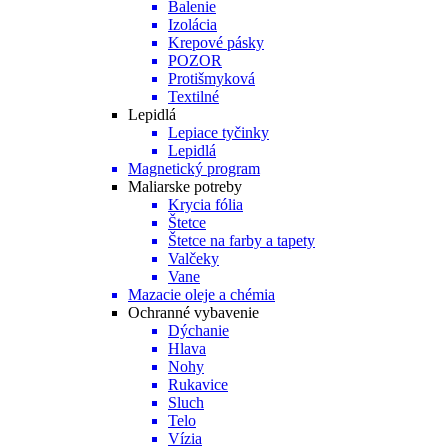
Balenie
Izolácia
Krepové pásky
POZOR
Protišmyková
Textilné
Lepidlá
Lepiace tyčinky
Lepidlá
Magnetický program
Maliarske potreby
Krycia fólia
Štetce
Štetce na farby a tapety
Valčeky
Vane
Mazacie oleje a chémia
Ochranné vybavenie
Dýchanie
Hlava
Nohy
Rukavice
Sluch
Telo
Vízia