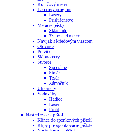
Kotúčový meter
Laserový program
Lasery
Príslušenstvo
Meracie pásky
Skladanie
Zvinovací meter
Navijak s kriedovým vlascom
Olovnica
Pravítka
Sklonomery
Štvorce
Špeciálne
Stolár
Tesár
Zámočník
Uhlomery
Vodováhy
Hadice
Laser
Profil
Nastreľovacia pištoľ
Klince do sponkových pištolí
Klipy pre sponkovacie pištole
Nastreľovacia pištoľ