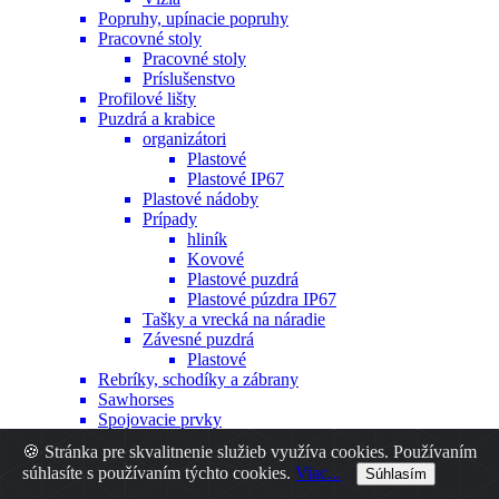
Popruhy, upínacie popruhy
Pracovné stoly
Pracovné stoly
Príslušenstvo
Profilové lišty
Puzdrá a krabice
organizátori
Plastové
Plastové IP67
Plastové nádoby
Prípady
hliník
Kovové
Plastové puzdrá
Plastové púzdra IP67
Tašky a vrecká na náradie
Závesné puzdrá
Plastové
Rebríky, schodíky a zábrany
Sawhorses
Spojovacie prvky
Hmoždinky
🍪 Stránka pre skvalitnenie služieb využíva cookies. Používaním
Iné
súhlasíte s používaním týchto cookies.
Viac...
Súhlasím
Nity