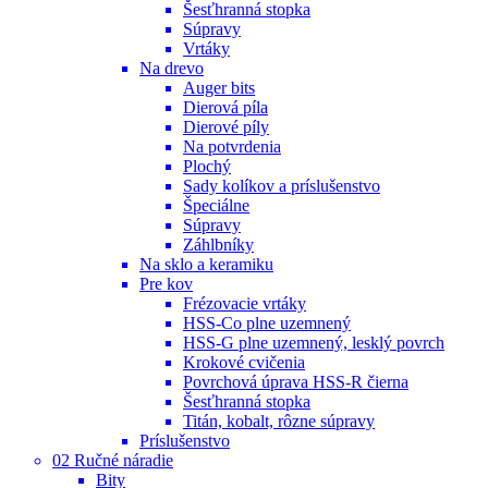
Šesťhranná stopka
Súpravy
Vrtáky
Na drevo
Auger bits
Dierová píla
Dierové píly
Na potvrdenia
Plochý
Sady kolíkov a príslušenstvo
Špeciálne
Súpravy
Záhlbníky
Na sklo a keramiku
Pre kov
Frézovacie vrtáky
HSS-Co plne uzemnený
HSS-G plne uzemnený, lesklý povrch
Krokové cvičenia
Povrchová úprava HSS-R čierna
Šesťhranná stopka
Titán, kobalt, rôzne súpravy
Príslušenstvo
02 Ručné náradie
Bity