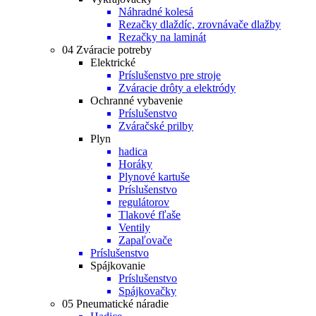
Náhradné kolesá
Rezačky dlaždíc, zrovnávače dlažby
Rezačky na laminát
04 Zváracie potreby
Elektrické
Príslušenstvo pre stroje
Zváracie drôty a elektródy
Ochranné vybavenie
Príslušenstvo
Zváračské prilby
Plyn
hadica
Horáky
Plynové kartuše
Príslušenstvo
regulátorov
Tlakové fľaše
Ventily
Zapaľovače
Príslušenstvo
Spájkovanie
Príslušenstvo
Spájkovačky
05 Pneumatické náradie