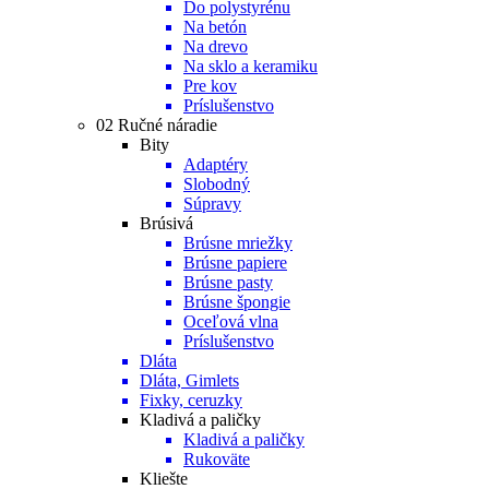
Do polystyrénu
Na betón
Na drevo
Na sklo a keramiku
Pre kov
Príslušenstvo
02 Ručné náradie
Bity
Adaptéry
Slobodný
Súpravy
Brúsivá
Brúsne mriežky
Brúsne papiere
Brúsne pasty
Brúsne špongie
Oceľová vlna
Príslušenstvo
Dláta
Dláta, Gimlets
Fixky, ceruzky
Kladivá a paličky
Kladivá a paličky
Rukoväte
Kliešte