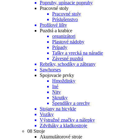
Popruhy, upínacie popruhy
Pracovné stoly
Pracovné stoly
Príslušenstvo
Profilové lišty
Puzdrá a krabice
organizátori
Plastové nádoby
Prípady
Tašky a vrecká na náradie
Závesné puzdrá
Rebríky, schodíky a zábrany
Sawhorses
Spojovacie prvky
Hmoždinky
Iné
Nity
Skrutky
Špendlíky a orechy
Stojany na bicykle
Vozíky
Výstražné značky a nálepky
Zdviháky a kladkostroje
08 Stroje
Akumulátorové stroje