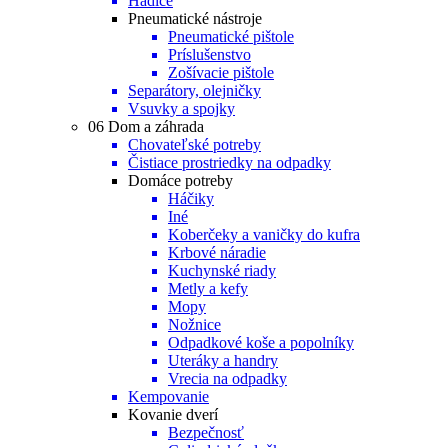
Hadice
Pneumatické nástroje
Pneumatické pištole
Príslušenstvo
Zošívacie pištole
Separátory, olejničky
Vsuvky a spojky
06 Dom a záhrada
Chovateľské potreby
Čistiace prostriedky na odpadky
Domáce potreby
Háčiky
Iné
Koberčeky a vaničky do kufra
Krbové náradie
Kuchynské riady
Metly a kefy
Mopy
Nožnice
Odpadkové koše a popolníky
Uteráky a handry
Vrecia na odpadky
Kempovanie
Kovanie dverí
Bezpečnosť