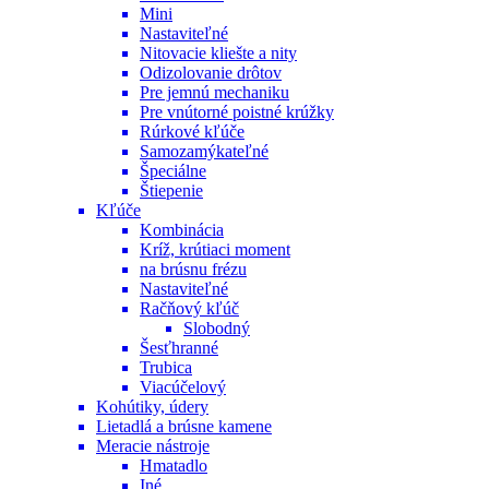
Mini
Nastaviteľné
Nitovacie kliešte a nity
Odizolovanie drôtov
Pre jemnú mechaniku
Pre vnútorné poistné krúžky
Rúrkové kľúče
Samozamýkateľné
Špeciálne
Štiepenie
Kľúče
Kombinácia
Kríž, krútiaci moment
na brúsnu frézu
Nastaviteľné
Račňový kľúč
Slobodný
Šesťhranné
Trubica
Viacúčelový
Kohútiky, údery
Lietadlá a brúsne kamene
Meracie nástroje
Hmatadlo
Iné