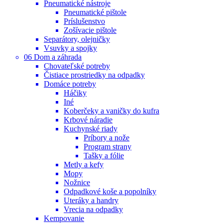
Pneumatické nástroje
Pneumatické pištole
Príslušenstvo
Zošívacie pištole
Separátory, olejničky
Vsuvky a spojky
06 Dom a záhrada
Chovateľské potreby
Čistiace prostriedky na odpadky
Domáce potreby
Háčiky
Iné
Koberčeky a vaničky do kufra
Krbové náradie
Kuchynské riady
Príbory a nože
Program strany
Tašky a fólie
Metly a kefy
Mopy
Nožnice
Odpadkové koše a popolníky
Uteráky a handry
Vrecia na odpadky
Kempovanie