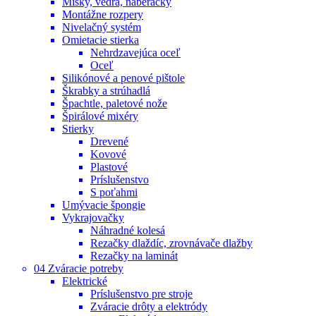
Misky, vedrá, naberačky
Montážne rozpery
Nivelačný systém
Omietacie stierka
Nehrdzavejúca oceľ
Oceľ
Silikónové a penové pištole
Škrabky a strúhadlá
Špachtle, paletové nože
Špirálové mixéry
Stierky
Drevené
Kovové
Plastové
Príslušenstvo
S poťahmi
Umývacie špongie
Vykrajovačky
Náhradné kolesá
Rezačky dlaždíc, zrovnávače dlažby
Rezačky na laminát
04 Zváracie potreby
Elektrické
Príslušenstvo pre stroje
Zváracie drôty a elektródy