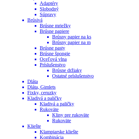
Adaptéry
Slobodný
Súpravy
Brúsivá
Brúsne mriežky
Brúsne papiere
Brúsny papier na ks
Brúsny papier na m
Brúsne pasty
Brúsne špongie
Oceľová vlna
Príslušenstvo
Brúsne držiaky
Ostatné príslušenstvo
Dláta
Dláta, Gimlets
Fixky, ceruzky
Kladivá a paličky
Kladivá a paličky
Rukoväte
Kliny pre rukoväte
Rukoväte
Kliešte
Klampiarske kliešte
Kombinácia