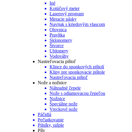
Iné
Kotúčový meter
Laserový program
Meracie pásky
Navijak s kriedovým vlascom
Olovnica
Pravítka
Sklonomery
Štvorce
Uhlomery
Vodováhy
Nastreľovacia pištoľ
Klince do sponkových pištolí
Klipy pre sponkovacie pištole
Nastreľovacia pištoľ
Nože a nožnice
Náhradné čepele
Nože s odlamovacou čepeľou
Nožnice
Špeciálne nože
Vreckové nože
Páčidlá
Pečiatkovanie
Pilníky, rašple
Píly