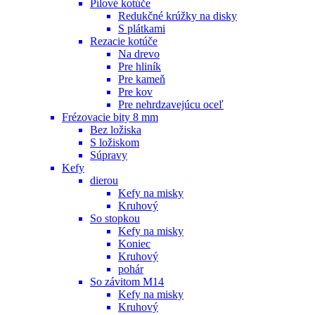
Pílové kotúče
Redukčné krúžky na disky
S plátkami
Rezacie kotúče
Na drevo
Pre hliník
Pre kameň
Pre kov
Pre nehrdzavejúcu oceľ
Frézovacie bity 8 mm
Bez ložiska
S ložiskom
Súpravy
Kefy
dierou
Kefy na misky
Kruhový
So stopkou
Kefy na misky
Koniec
Kruhový
pohár
So závitom M14
Kefy na misky
Kruhový