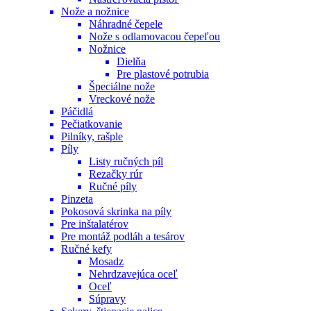
Nože a nožnice
Náhradné čepele
Nože s odlamovacou čepeľou
Nožnice
Dielňa
Pre plastové potrubia
Špeciálne nože
Vreckové nože
Páčidlá
Pečiatkovanie
Pilníky, rašple
Píly
Listy ručných píl
Rezačky rúr
Ručné píly
Pinzeta
Pokosová skrinka na píly
Pre inštalatérov
Pre montáž podláh a tesárov
Ručné kefy
Mosadz
Nehrdzavejúca oceľ
Oceľ
Súpravy