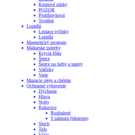
Krepové pásky
POZOR
Protišmyková
Textilné
Lepidlá
Lepiace tyčinky
Lepidlá
Magnetický program
Maliarske potreby
Krycia fólia
Štetce
Štetce na farby a tapety
Valčeky
Vane
Mazacie oleje a chémia
Ochranné vybavenie
Dýchanie
Hlava
Nohy
Rukavice
Rozbalené
S pántom (blistrom)
Sluch
Telo
Vízia