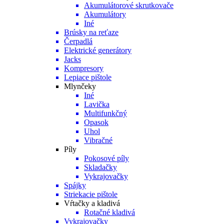
Akumulátorové skrutkovače
Akumulátory
Iné
Brúsky na reťaze
Čerpadlá
Elektrické generátory
Jacks
Kompresory
Lepiace pištole
Mlynčeky
Iné
Lavička
Multifunkčný
Opasok
Uhol
Vibračné
Píly
Pokosové píly
Skladačky
Vykrajovačky
Spájky
Striekacie pištole
Vŕtačky a kladivá
Rotačné kladivá
Vykrajovačky