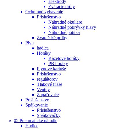
Elektródy
Zváracie drôty
Ochranné vybavenie
Príslušenstvo
Náhradné okuliare
Náhradné pokrývky hlavy
Náhradné potítka
Zváračské prilby
Plyn
hadica
Horáky
Kazetové horáky
PB horáky
Plynové kartuše
Príslušenstvo
regulátorov
Tlakové fľaše
Ventily
Zapaľovače
Príslušenstvo
Spájkovanie
Príslušenstvo
Spájkovačky
05 Pneumatické náradie
Hadice