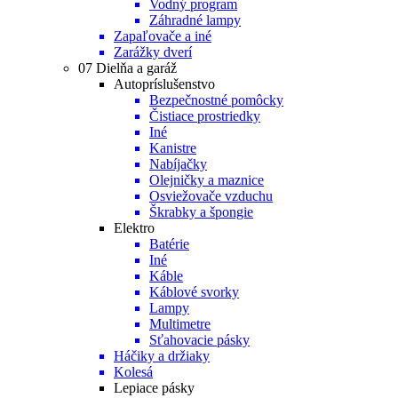
Vodný program
Záhradné lampy
Zapaľovače a iné
Zarážky dverí
07 Dielňa a garáž
Autopríslušenstvo
Bezpečnostné pomôcky
Čistiace prostriedky
Iné
Kanistre
Nabíjačky
Olejničky a maznice
Osviežovače vzduchu
Škrabky a špongie
Elektro
Batérie
Iné
Káble
Káblové svorky
Lampy
Multimetre
Sťahovacie pásky
Háčiky a držiaky
Kolesá
Lepiace pásky