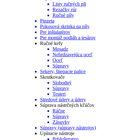
Listy ručných píl
Rezačky rúr
Ručné píly
Pinzeta
Pokosová skrinka na píly
Pre inštalatérov
Pre montáž podláh a tesárov
Ručné kefy
Mosadz
Nehrdzavejúca oceľ
Oceľ
Súpravy
Sekery, štiepacie palice
Skrutkovače
Slobodný
Súpravy
Testeri
Stredové údery a údery
Súprava nástrčných kľúčov
Ráčne
Súpravy
Zásuvky
Súpravy (súpravy nástrojov)
Upínacie nástroje
Príslušenstvo