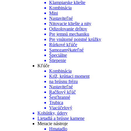
Klampiarske kliešte
Kombinácia
Mini
Nastaviteľné
Nitovacie kliešte a nity
Odizolovanie drôtov
Pre jemnú mechaniku
Pre vnútorné poistné krúžky
Rúrkové kľúče
Samozamýkateľné
Špeciálne
Štiepenie
Kľúče
Kombinácia
Kríž, krútiaci moment
na brúsnu frézu
Nastaviteľné
Račňový kľúč
Šesťhranné
Trubica
Viacúčelový
Kohútiky, údery
Lietadlá a brúsne kamene
Meracie nástroje
Hmatadlo