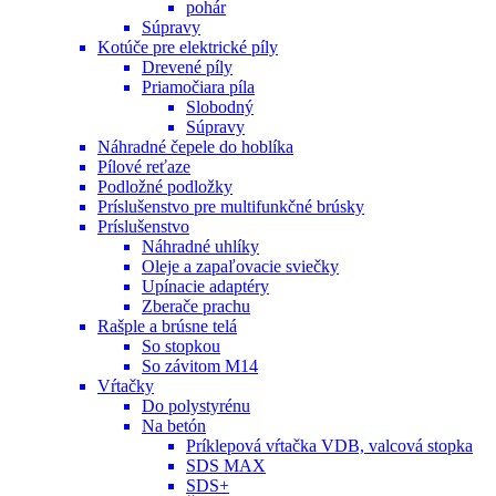
pohár
Súpravy
Kotúče pre elektrické píly
Drevené píly
Priamočiara píla
Slobodný
Súpravy
Náhradné čepele do hoblíka
Pílové reťaze
Podložné podložky
Príslušenstvo pre multifunkčné brúsky
Príslušenstvo
Náhradné uhlíky
Oleje a zapaľovacie sviečky
Upínacie adaptéry
Zberače prachu
Rašple a brúsne telá
So stopkou
So závitom M14
Vŕtačky
Do polystyrénu
Na betón
Príklepová vŕtačka VDB, valcová stopka
SDS MAX
SDS+