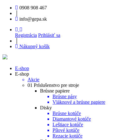
0908 908 467
│
info@gepa.sk
Registrácia
Prihlásiť sa
│
Nákupný košík
E-shop
E-shop
Akcie
01 Príslušenstvo pre stroje
Brúsne papiere
Brúsne pásy
Vláknové a brúsne papiere
Disky
Brúsne kotúče
Diamantové kotúče
Leštiace kotúče
Pílové kotúče
Rezacie kotúče