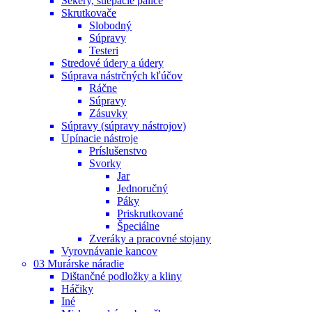
Sekery, štiepacie palice
Skrutkovače
Slobodný
Súpravy
Testeri
Stredové údery a údery
Súprava nástrčných kľúčov
Ráčne
Súpravy
Zásuvky
Súpravy (súpravy nástrojov)
Upínacie nástroje
Príslušenstvo
Svorky
Jar
Jednoručný
Páky
Priskrutkované
Špeciálne
Zveráky a pracovné stojany
Vyrovnávanie kancov
03 Murárske náradie
Dištančné podložky a kliny
Háčiky
Iné