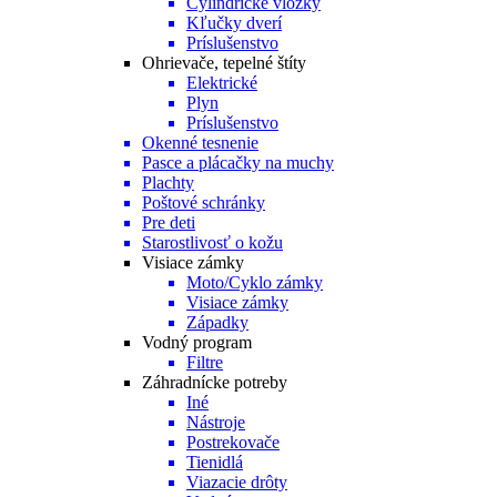
Cylindrické vložky
Kľučky dverí
Príslušenstvo
Ohrievače, tepelné štíty
Elektrické
Plyn
Príslušenstvo
Okenné tesnenie
Pasce a plácačky na muchy
Plachty
Poštové schránky
Pre deti
Starostlivosť o kožu
Visiace zámky
Moto/Cyklo zámky
Visiace zámky
Západky
Vodný program
Filtre
Záhradnícke potreby
Iné
Nástroje
Postrekovače
Tienidlá
Viazacie drôty