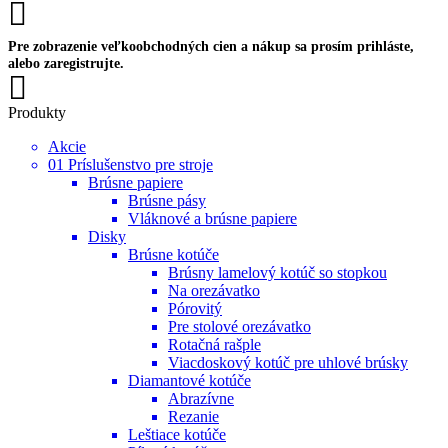
Pre zobrazenie veľkoobchodných cien a nákup sa prosím prihláste,
alebo zaregistrujte.
Produkty
Akcie
01 Príslušenstvo pre stroje
Brúsne papiere
Brúsne pásy
Vláknové a brúsne papiere
Disky
Brúsne kotúče
Brúsny lamelový kotúč so stopkou
Na orezávatko
Pórovitý
Pre stolové orezávatko
Rotačná rašple
Viacdoskový kotúč pre uhlové brúsky
Diamantové kotúče
Abrazívne
Rezanie
Leštiace kotúče