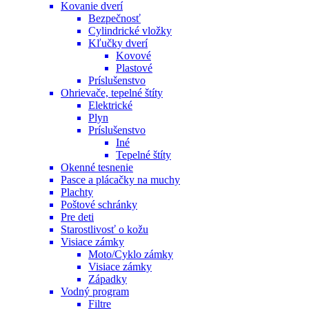
Kovanie dverí
Bezpečnosť
Cylindrické vložky
Kľučky dverí
Kovové
Plastové
Príslušenstvo
Ohrievače, tepelné štíty
Elektrické
Plyn
Príslušenstvo
Iné
Tepelné štíty
Okenné tesnenie
Pasce a plácačky na muchy
Plachty
Poštové schránky
Pre deti
Starostlivosť o kožu
Visiace zámky
Moto/Cyklo zámky
Visiace zámky
Západky
Vodný program
Filtre