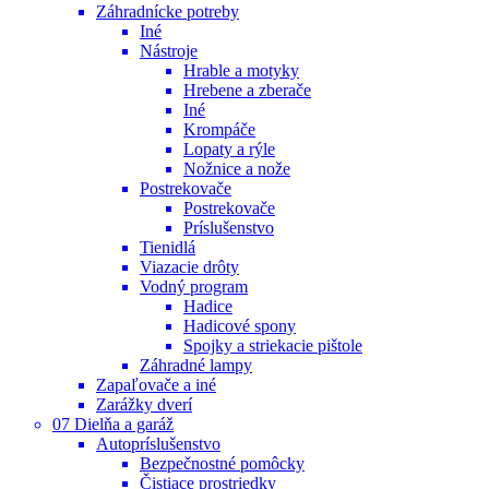
Záhradnícke potreby
Iné
Nástroje
Hrable a motyky
Hrebene a zberače
Iné
Krompáče
Lopaty a rýle
Nožnice a nože
Postrekovače
Postrekovače
Príslušenstvo
Tienidlá
Viazacie drôty
Vodný program
Hadice
Hadicové spony
Spojky a striekacie pištole
Záhradné lampy
Zapaľovače a iné
Zarážky dverí
07 Dielňa a garáž
Autopríslušenstvo
Bezpečnostné pomôcky
Čistiace prostriedky