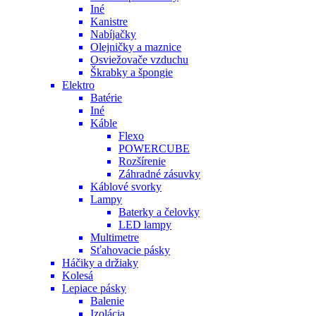
Iné
Kanistre
Nabíjačky
Olejničky a maznice
Osviežovače vzduchu
Škrabky a špongie
Elektro
Batérie
Iné
Káble
Flexo
POWERCUBE
Rozšírenie
Záhradné zásuvky
Káblové svorky
Lampy
Baterky a čelovky
LED lampy
Multimetre
Sťahovacie pásky
Háčiky a držiaky
Kolesá
Lepiace pásky
Balenie
Izolácia