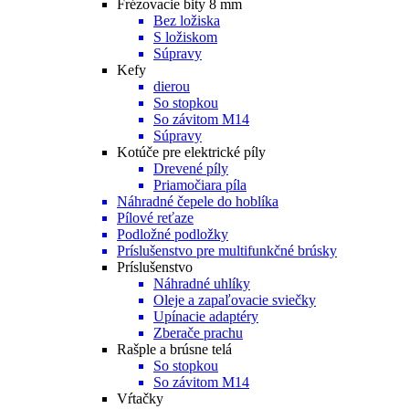
Frézovacie bity 8 mm
Bez ložiska
S ložiskom
Súpravy
Kefy
dierou
So stopkou
So závitom M14
Súpravy
Kotúče pre elektrické píly
Drevené píly
Priamočiara píla
Náhradné čepele do hoblíka
Pílové reťaze
Podložné podložky
Príslušenstvo pre multifunkčné brúsky
Príslušenstvo
Náhradné uhlíky
Oleje a zapaľovacie sviečky
Upínacie adaptéry
Zberače prachu
Rašple a brúsne telá
So stopkou
So závitom M14
Vŕtačky