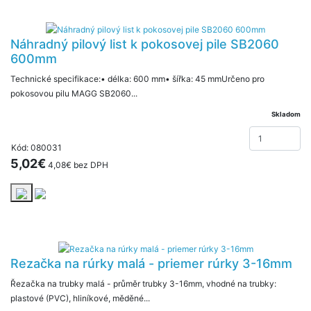
Náhradný pilový list k pokosovej pile SB2060
600mm
Technické specifikace:• délka: 600 mm• šířka: 45 mmUrčeno pro
pokosovou pilu MAGG SB2060...
Skladom
Kód: 080031
5,02€
4,08€ bez DPH
Rezačka na rúrky malá - priemer rúrky 3-16mm
Řezačka na trubky malá - průměr trubky 3-16mm, vhodné na trubky:
plastové (PVC), hliníkové, měděné...