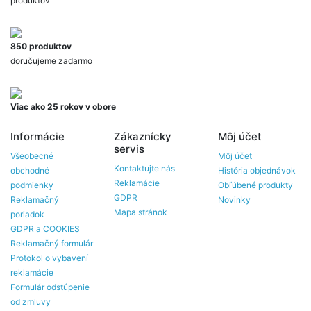
produktov
850 produktov
doručujeme zadarmo
Viac ako 25 rokov v obore
Informácie
Zákaznícky
Môj účet
servis
Všeobecné
Môj účet
Kontaktujte nás
obchodné
História objednávok
Reklamácie
podmienky
Obľúbené produkty
GDPR
Reklamačný
Novinky
Mapa stránok
poriadok
GDPR a COOKIES
Reklamačný formulár
Protokol o vybavení
reklamácie
Formulár odstúpenie
od zmluvy