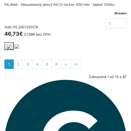
PILANA - Oboustranný pilový list Cr na kov 300 mm - balení 100ks..
Skladom
Kód: PIL2951300CR
46,73€
37,99€ bez DPH
1
2
3
4
5
6
>
>|
Zobrazené 1 až 15 z 87