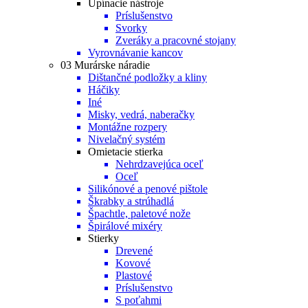
Upínacie nástroje
Príslušenstvo
Svorky
Zveráky a pracovné stojany
Vyrovnávanie kancov
03 Murárske náradie
Dištančné podložky a kliny
Háčiky
Iné
Misky, vedrá, naberačky
Montážne rozpery
Nivelačný systém
Omietacie stierka
Nehrdzavejúca oceľ
Oceľ
Silikónové a penové pištole
Škrabky a strúhadlá
Špachtle, paletové nože
Špirálové mixéry
Stierky
Drevené
Kovové
Plastové
Príslušenstvo
S poťahmi