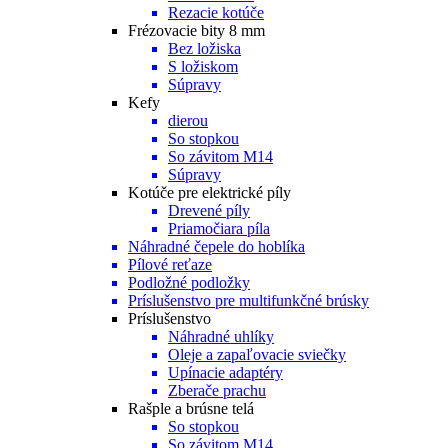
Rezacie kotúče
Frézovacie bity 8 mm
Bez ložiska
S ložiskom
Súpravy
Kefy
dierou
So stopkou
So závitom M14
Súpravy
Kotúče pre elektrické píly
Drevené píly
Priamočiara píla
Náhradné čepele do hoblíka
Pílové reťaze
Podložné podložky
Príslušenstvo pre multifunkčné brúsky
Príslušenstvo
Náhradné uhlíky
Oleje a zapaľovacie sviečky
Upínacie adaptéry
Zberače prachu
Rašple a brúsne telá
So stopkou
So závitom M14