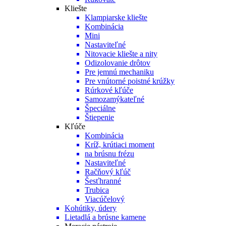
Kliešte
Klampiarske kliešte
Kombinácia
Mini
Nastaviteľné
Nitovacie kliešte a nity
Odizolovanie drôtov
Pre jemnú mechaniku
Pre vnútorné poistné krúžky
Rúrkové kľúče
Samozamýkateľné
Špeciálne
Štiepenie
Kľúče
Kombinácia
Kríž, krútiaci moment
na brúsnu frézu
Nastaviteľné
Račňový kľúč
Šesťhranné
Trubica
Viacúčelový
Kohútiky, údery
Lietadlá a brúsne kamene