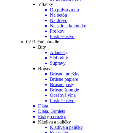
Vŕtačky
Do polystyrénu
Na betón
Na drevo
Na sklo a keramiku
Pre kov
Príslušenstvo
02 Ručné náradie
Bity
Adaptéry
Slobodný
Súpravy
Brúsivá
Brúsne mriežky
Brúsne papiere
Brúsne pasty
Brúsne špongie
Oceľová vlna
Príslušenstvo
Dláta
Dláta, Gimlets
Fixky, ceruzky
Kladivá a paličky
Kladivá a paličky
Rukoväte