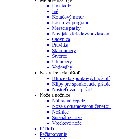
Meracie nástroje
Hmatadlo
Iné
Kotúčový meter
Laserový program
Meracie pásky
Navijak s kriedovým vlascom
Olovnica
Pravítka
Sklonomery
Štvorce
Uhlomery
Vodováhy
Nastreľovacia pištoľ
Klince do sponkových pištolí
Klipy pre sponkovacie pištole
Nastreľovacia pištoľ
Nože a nožnice
Náhradné čepele
Nože s odlamovacou čepeľou
Nožnice
Špeciálne nože
Vreckové nože
Páčidlá
Pečiatkovanie