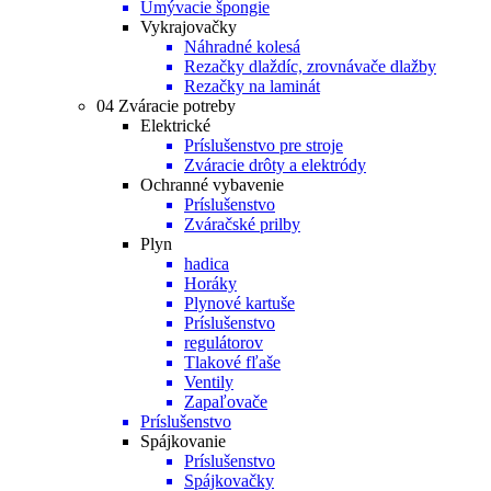
Umývacie špongie
Vykrajovačky
Náhradné kolesá
Rezačky dlaždíc, zrovnávače dlažby
Rezačky na laminát
04 Zváracie potreby
Elektrické
Príslušenstvo pre stroje
Zváracie drôty a elektródy
Ochranné vybavenie
Príslušenstvo
Zváračské prilby
Plyn
hadica
Horáky
Plynové kartuše
Príslušenstvo
regulátorov
Tlakové fľaše
Ventily
Zapaľovače
Príslušenstvo
Spájkovanie
Príslušenstvo
Spájkovačky