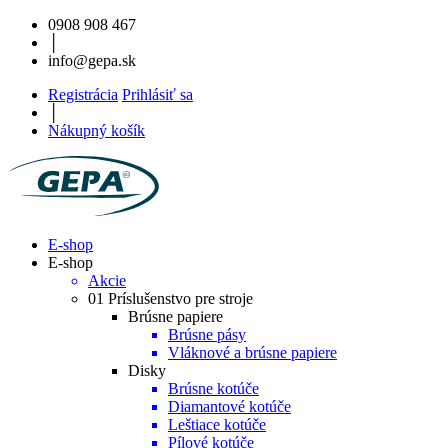
0908 908 467
│
info@gepa.sk
Registrácia
Prihlásiť sa
│
Nákupný košík
E-shop
E-shop
Akcie
01 Príslušenstvo pre stroje
Brúsne papiere
Brúsne pásy
Vláknové a brúsne papiere
Disky
Brúsne kotúče
Diamantové kotúče
Leštiace kotúče
Pílové kotúče