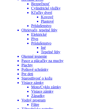
Bezpečnosť
Cylindrické vložky
Kľučky dverí
Kovové
Plastové
Príslušenstvo
Ohrievače, tepelné štíty
Elektrické
Plyn
Príslušenstvo
Iné
Tepelné štíty
Okenné tesnenie
Pasce a plácačky na muchy
Plachty
Poštové schránky
Pre deti
Starostlivosť o kožu
Visiace zámky
Moto/Cyklo zámky
Visiace zámky
Západky
Vodný program
Filtre
Záhradnícke potreby