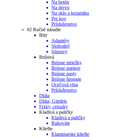
Na betón
Na drevo
Na sklo a keramiku
Pre kov
Príslušenstvo
02 Ručné náradie
Bity
Adaptéry
Slobodný
Súpravy
Brúsivá
Brúsne mriežky
Brúsne papiere
Brúsne pasty
Brúsne špongie
Oceľová vlna
Príslušenstvo
Dláta
Dláta, Gimlets
Fixky, ceruzky
Kladivá a paličky
Kladivá a paličky
Rukoväte
Kliešte
Klampiarske kliešte