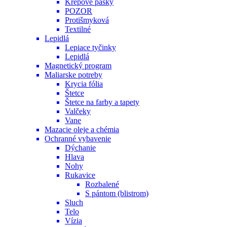
Krepové pásky
POZOR
Protišmyková
Textilné
Lepidlá
Lepiace tyčinky
Lepidlá
Magnetický program
Maliarske potreby
Krycia fólia
Štetce
Štetce na farby a tapety
Valčeky
Vane
Mazacie oleje a chémia
Ochranné vybavenie
Dýchanie
Hlava
Nohy
Rukavice
Rozbalené
S pántom (blistrom)
Sluch
Telo
Vízia