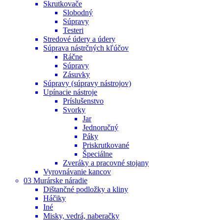
Skrutkovače
Slobodný
Súpravy
Testeri
Stredové údery a údery
Súprava nástrčných kľúčov
Ráčne
Súpravy
Zásuvky
Súpravy (súpravy nástrojov)
Upínacie nástroje
Príslušenstvo
Svorky
Jar
Jednoručný
Páky
Priskrutkované
Špeciálne
Zveráky a pracovné stojany
Vyrovnávanie kancov
03 Murárske náradie
Dištančné podložky a kliny
Háčiky
Iné
Misky, vedrá, naberačky