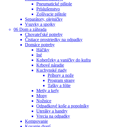
Pneumatické pištole
Príslušenstvo
Zošívacie pištole
Separátory, olejničky
Vsuvky a spojky
06 Dom a záhrada
Chovateľské potreby
Čistiace prostriedky na odpadky
Domáce potreby
Háčiky
Iné
Koberčeky a vaničky do kufra
Krbové náradie
Kuchynské riady
Príbory a nože
Program strany
Tašky a fólie
Metly a kefy
Mopy
Nožnice
Odpadkové koše a popolníky
Uteráky a handry
Vrecia na odpadky
Kempovanie
Kovanie dverí