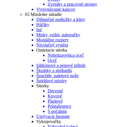
Zveráky a pracovné stojany
Vyrovnávanie kancov
03 Murárske náradie
Dištančné podložky a kliny
Háčiky
Iné
Misky, vedrá, naberačky
Montážne rozpery
Nivelačný systém
Omietacie stierka
Nehrdzavejúca oceľ
Oceľ
Silikónové a penové pištole
Škrabky a strúhadlá
Špachtle, paletové nože
Špirálové mixéry
Stierky
Drevené
Kovové
Plastové
Príslušenstvo
S poťahmi
Umývacie špongie
Vykrajovačky
Náhradné kolesá