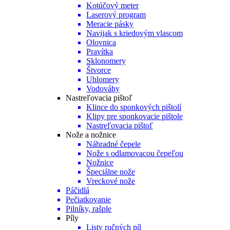
Kotúčový meter
Laserový program
Meracie pásky
Navijak s kriedovým vlascom
Olovnica
Pravítka
Sklonomery
Štvorce
Uhlomery
Vodováhy
Nastreľovacia pištoľ
Klince do sponkových pištolí
Klipy pre sponkovacie pištole
Nastreľovacia pištoľ
Nože a nožnice
Náhradné čepele
Nože s odlamovacou čepeľou
Nožnice
Špeciálne nože
Vreckové nože
Páčidlá
Pečiatkovanie
Pilníky, rašple
Píly
Listy ručných píl