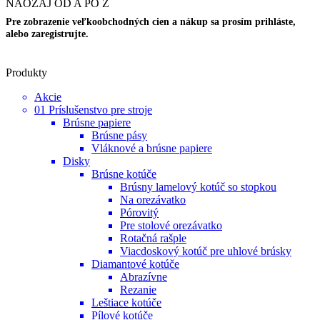
NAOZAJ OD A PO Z
Pre zobrazenie veľkoobchodných cien a nákup sa prosím prihláste,
alebo zaregistrujte.
Produkty
Akcie
01 Príslušenstvo pre stroje
Brúsne papiere
Brúsne pásy
Vláknové a brúsne papiere
Disky
Brúsne kotúče
Brúsny lamelový kotúč so stopkou
Na orezávatko
Pórovitý
Pre stolové orezávatko
Rotačná rašple
Viacdoskový kotúč pre uhlové brúsky
Diamantové kotúče
Abrazívne
Rezanie
Leštiace kotúče
Pílové kotúče