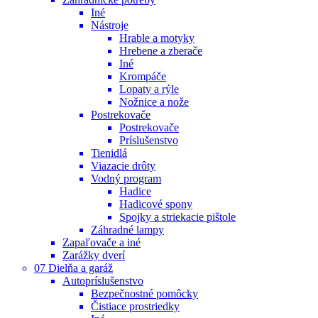
Iné
Nástroje
Hrable a motyky
Hrebene a zberače
Iné
Krompáče
Lopaty a rýle
Nožnice a nože
Postrekovače
Postrekovače
Príslušenstvo
Tienidlá
Viazacie drôty
Vodný program
Hadice
Hadicové spony
Spojky a striekacie pištole
Záhradné lampy
Zapaľovače a iné
Zarážky dverí
07 Dielňa a garáž
Autopríslušenstvo
Bezpečnostné pomôcky
Čistiace prostriedky