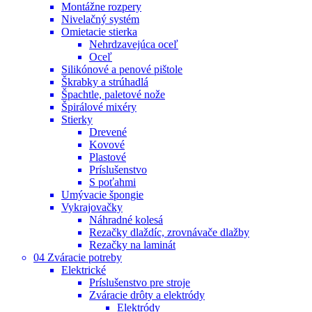
Montážne rozpery
Nivelačný systém
Omietacie stierka
Nehrdzavejúca oceľ
Oceľ
Silikónové a penové pištole
Škrabky a strúhadlá
Špachtle, paletové nože
Špirálové mixéry
Stierky
Drevené
Kovové
Plastové
Príslušenstvo
S poťahmi
Umývacie špongie
Vykrajovačky
Náhradné kolesá
Rezačky dlaždíc, zrovnávače dlažby
Rezačky na laminát
04 Zváracie potreby
Elektrické
Príslušenstvo pre stroje
Zváracie drôty a elektródy
Elektródy