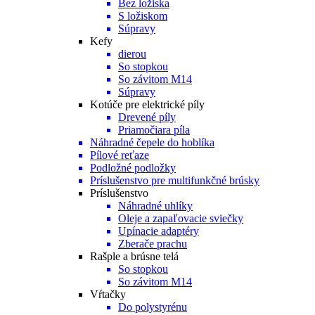
Bez ložiska
S ložiskom
Súpravy
Kefy
dierou
So stopkou
So závitom M14
Súpravy
Kotúče pre elektrické píly
Drevené píly
Priamočiara píla
Náhradné čepele do hoblíka
Pílové reťaze
Podložné podložky
Príslušenstvo pre multifunkčné brúsky
Príslušenstvo
Náhradné uhlíky
Oleje a zapaľovacie sviečky
Upínacie adaptéry
Zberače prachu
Rašple a brúsne telá
So stopkou
So závitom M14
Vŕtačky
Do polystyrénu