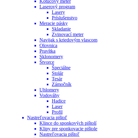
Kotúčový meter
Laserový program
Lasery
Príslušenstvo
Meracie pásky
Skladanie
Zvinovací meter
Navijak s kriedovým vlascom
Olovnica
Pravítka
Sklonomery
Štvorce
Špeciálne
Stolár
Tesár
Zámočník
Uhlomery
Vodováhy
Hadice
Laser
Profil
Nastreľovacia pištoľ
Klince do sponkových pištolí
Klipy pre sponkovacie pištole
Nastreľovacia pištoľ