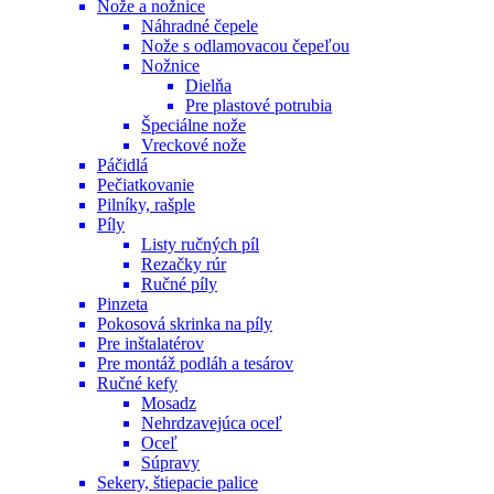
Nože a nožnice
Náhradné čepele
Nože s odlamovacou čepeľou
Nožnice
Dielňa
Pre plastové potrubia
Špeciálne nože
Vreckové nože
Páčidlá
Pečiatkovanie
Pilníky, rašple
Píly
Listy ručných píl
Rezačky rúr
Ručné píly
Pinzeta
Pokosová skrinka na píly
Pre inštalatérov
Pre montáž podláh a tesárov
Ručné kefy
Mosadz
Nehrdzavejúca oceľ
Oceľ
Súpravy
Sekery, štiepacie palice