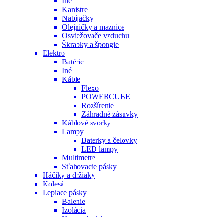
Iné
Kanistre
Nabíjačky
Olejničky a maznice
Osviežovače vzduchu
Škrabky a špongie
Elektro
Batérie
Iné
Káble
Flexo
POWERCUBE
Rozšírenie
Záhradné zásuvky
Káblové svorky
Lampy
Baterky a čelovky
LED lampy
Multimetre
Sťahovacie pásky
Háčiky a držiaky
Kolesá
Lepiace pásky
Balenie
Izolácia