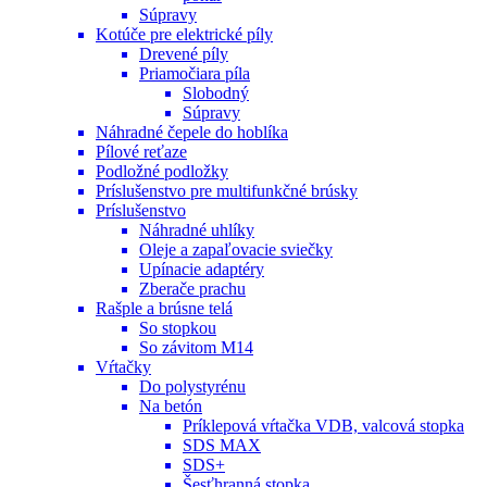
Súpravy
Kotúče pre elektrické píly
Drevené píly
Priamočiara píla
Slobodný
Súpravy
Náhradné čepele do hoblíka
Pílové reťaze
Podložné podložky
Príslušenstvo pre multifunkčné brúsky
Príslušenstvo
Náhradné uhlíky
Oleje a zapaľovacie sviečky
Upínacie adaptéry
Zberače prachu
Rašple a brúsne telá
So stopkou
So závitom M14
Vŕtačky
Do polystyrénu
Na betón
Príklepová vŕtačka VDB, valcová stopka
SDS MAX
SDS+
Šesťhranná stopka