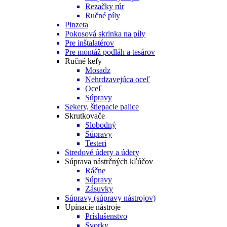
Rezačky rúr
Ručné píly
Pinzeta
Pokosová skrinka na píly
Pre inštalatérov
Pre montáž podláh a tesárov
Ručné kefy
Mosadz
Nehrdzavejúca oceľ
Oceľ
Súpravy
Sekery, štiepacie palice
Skrutkovače
Slobodný
Súpravy
Testeri
Stredové údery a údery
Súprava nástrčných kľúčov
Ráčne
Súpravy
Zásuvky
Súpravy (súpravy nástrojov)
Upínacie nástroje
Príslušenstvo
Svorky