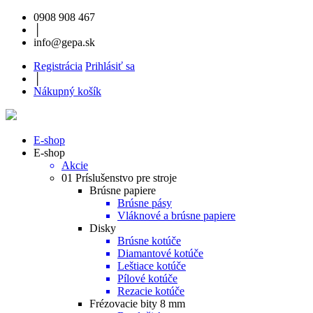
0908 908 467
│
info@gepa.sk
Registrácia
Prihlásiť sa
│
Nákupný košík
E-shop
E-shop
Akcie
01 Príslušenstvo pre stroje
Brúsne papiere
Brúsne pásy
Vláknové a brúsne papiere
Disky
Brúsne kotúče
Diamantové kotúče
Leštiace kotúče
Pílové kotúče
Rezacie kotúče
Frézovacie bity 8 mm