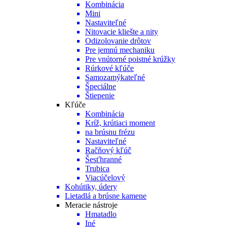
Kombinácia
Mini
Nastaviteľné
Nitovacie kliešte a nity
Odizolovanie drôtov
Pre jemnú mechaniku
Pre vnútorné poistné krúžky
Rúrkové kľúče
Samozamýkateľné
Špeciálne
Štiepenie
Kľúče
Kombinácia
Kríž, krútiaci moment
na brúsnu frézu
Nastaviteľné
Račňový kľúč
Šesťhranné
Trubica
Viacúčelový
Kohútiky, údery
Lietadlá a brúsne kamene
Meracie nástroje
Hmatadlo
Iné