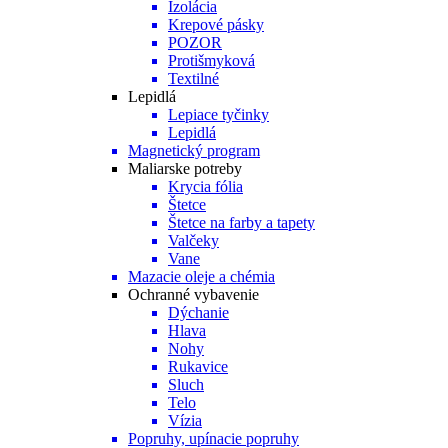
Izolácia
Krepové pásky
POZOR
Protišmyková
Textilné
Lepidlá
Lepiace tyčinky
Lepidlá
Magnetický program
Maliarske potreby
Krycia fólia
Štetce
Štetce na farby a tapety
Valčeky
Vane
Mazacie oleje a chémia
Ochranné vybavenie
Dýchanie
Hlava
Nohy
Rukavice
Sluch
Telo
Vízia
Popruhy, upínacie popruhy