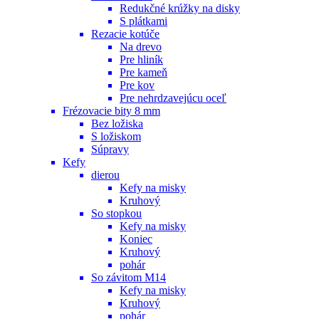
Redukčné krúžky na disky
S plátkami
Rezacie kotúče
Na drevo
Pre hliník
Pre kameň
Pre kov
Pre nehrdzavejúcu oceľ
Frézovacie bity 8 mm
Bez ložiska
S ložiskom
Súpravy
Kefy
dierou
Kefy na misky
Kruhový
So stopkou
Kefy na misky
Koniec
Kruhový
pohár
So závitom M14
Kefy na misky
Kruhový
pohár