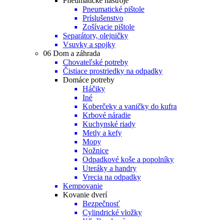
Pneumatické nástroje
Pneumatické pištole
Príslušenstvo
Zošívacie pištole
Separátory, olejničky
Vsuvky a spojky
06 Dom a záhrada
Chovateľské potreby
Čistiace prostriedky na odpadky
Domáce potreby
Háčiky
Iné
Koberčeky a vaničky do kufra
Krbové náradie
Kuchynské riady
Metly a kefy
Mopy
Nožnice
Odpadkové koše a popolníky
Uteráky a handry
Vrecia na odpadky
Kempovanie
Kovanie dverí
Bezpečnosť
Cylindrické vložky