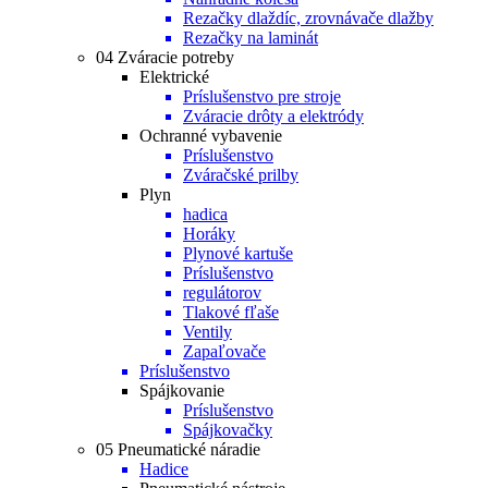
Rezačky dlaždíc, zrovnávače dlažby
Rezačky na laminát
04 Zváracie potreby
Elektrické
Príslušenstvo pre stroje
Zváracie drôty a elektródy
Ochranné vybavenie
Príslušenstvo
Zváračské prilby
Plyn
hadica
Horáky
Plynové kartuše
Príslušenstvo
regulátorov
Tlakové fľaše
Ventily
Zapaľovače
Príslušenstvo
Spájkovanie
Príslušenstvo
Spájkovačky
05 Pneumatické náradie
Hadice