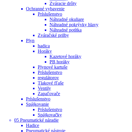
Zváracie drôty
Ochranné vybavenie
Príslušenstvo
Náhradné okuliare
Náhradné pokrývky hlavy
Náhradné potítka
Zváračské prilby
Plyn
hadica
Horáky
Kazetové horáky
PB horáky
Plynové kartuše
Príslušenstvo
regulátorov
Tlakové fľaše
Ventily
Zapaľovače
Príslušenstvo
Spájkovanie
Príslušenstvo
Spájkovačky
05 Pneumatické náradie
Hadice
Pneumatické nástroje