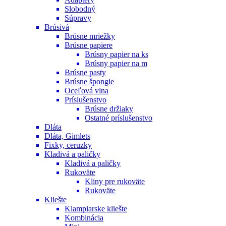
Slobodný
Súpravy
Brúsivá
Brúsne mriežky
Brúsne papiere
Brúsny papier na ks
Brúsny papier na m
Brúsne pasty
Brúsne špongie
Oceľová vlna
Príslušenstvo
Brúsne držiaky
Ostatné príslušenstvo
Dláta
Dláta, Gimlets
Fixky, ceruzky
Kladivá a paličky
Kladivá a paličky
Rukoväte
Kliny pre rukoväte
Rukoväte
Kliešte
Klampiarske kliešte
Kombinácia