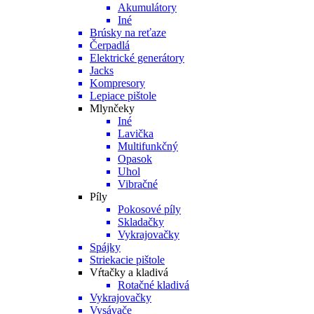
Akumulátory
Iné
Brúsky na reťaze
Čerpadlá
Elektrické generátory
Jacks
Kompresory
Lepiace pištole
Mlynčeky
Iné
Lavička
Multifunkčný
Opasok
Uhol
Vibračné
Píly
Pokosové píly
Skladačky
Vykrajovačky
Spájky
Striekacie pištole
Vŕtačky a kladivá
Rotačné kladivá
Vykrajovačky
Vysávače