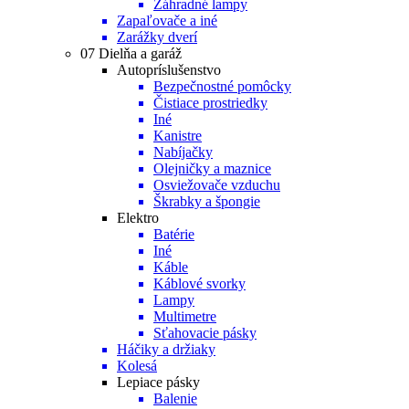
Záhradné lampy
Zapaľovače a iné
Zarážky dverí
07 Dielňa a garáž
Autopríslušenstvo
Bezpečnostné pomôcky
Čistiace prostriedky
Iné
Kanistre
Nabíjačky
Olejničky a maznice
Osviežovače vzduchu
Škrabky a špongie
Elektro
Batérie
Iné
Káble
Káblové svorky
Lampy
Multimetre
Sťahovacie pásky
Háčiky a držiaky
Kolesá
Lepiace pásky
Balenie