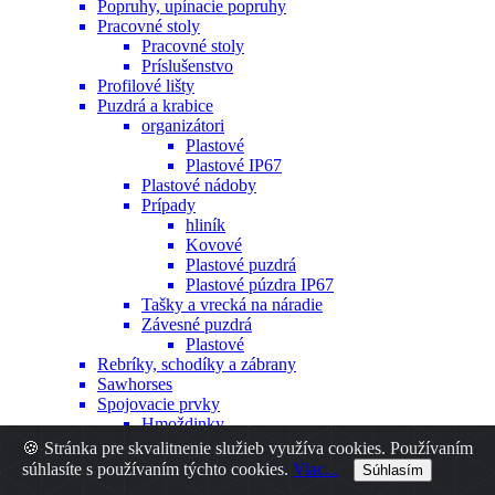
Popruhy, upínacie popruhy
Pracovné stoly
Pracovné stoly
Príslušenstvo
Profilové lišty
Puzdrá a krabice
organizátori
Plastové
Plastové IP67
Plastové nádoby
Prípady
hliník
Kovové
Plastové puzdrá
Plastové púzdra IP67
Tašky a vrecká na náradie
Závesné puzdrá
Plastové
Rebríky, schodíky a zábrany
Sawhorses
Spojovacie prvky
Hmoždinky
Iné
🍪 Stránka pre skvalitnenie služieb využíva cookies. Používaním
Nity
súhlasíte s používaním týchto cookies.
Viac...
Súhlasím
Skrutky