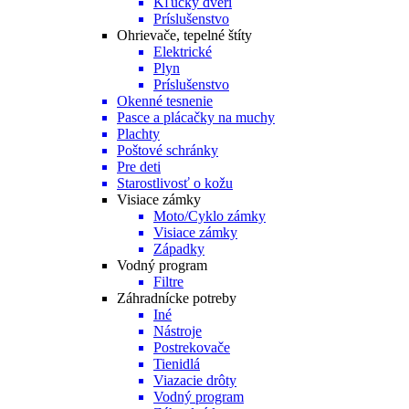
Kľučky dverí
Príslušenstvo
Ohrievače, tepelné štíty
Elektrické
Plyn
Príslušenstvo
Okenné tesnenie
Pasce a plácačky na muchy
Plachty
Poštové schránky
Pre deti
Starostlivosť o kožu
Visiace zámky
Moto/Cyklo zámky
Visiace zámky
Západky
Vodný program
Filtre
Záhradnícke potreby
Iné
Nástroje
Postrekovače
Tienidlá
Viazacie drôty
Vodný program