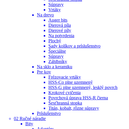
Súpravy
Vrtáky
Na drevo
Auger bits
Dierová píla
Dierové píly
Na potvrdenia
Plochý
Sady kolíkov a príslušenstvo
Špeciálne
Súpravy
Záhlbníky
Na sklo a keramiku
Pre kov
Frézovacie vrtáky
HSS-Co plne uzemnený
HSS-G plne uzemnený, lesklý povrch
Krokové cvičenia
Povrchová úprava HSS-R čierna
Šesťhranná stopka
Titán, kobalt, rôzne súpravy
Príslušenstvo
02 Ručné náradie
Bity
Adaptéry