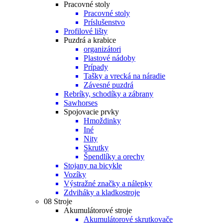
Pracovné stoly
Pracovné stoly
Príslušenstvo
Profilové lišty
Puzdrá a krabice
organizátori
Plastové nádoby
Prípady
Tašky a vrecká na náradie
Závesné puzdrá
Rebríky, schodíky a zábrany
Sawhorses
Spojovacie prvky
Hmoždinky
Iné
Nity
Skrutky
Špendlíky a orechy
Stojany na bicykle
Vozíky
Výstražné značky a nálepky
Zdviháky a kladkostroje
08 Stroje
Akumulátorové stroje
Akumulátorové skrutkovače