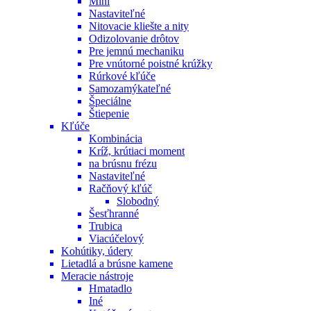
Mini
Nastaviteľné
Nitovacie kliešte a nity
Odizolovanie drôtov
Pre jemnú mechaniku
Pre vnútorné poistné krúžky
Rúrkové kľúče
Samozamýkateľné
Špeciálne
Štiepenie
Kľúče
Kombinácia
Kríž, krútiaci moment
na brúsnu frézu
Nastaviteľné
Račňový kľúč
Slobodný
Šesťhranné
Trubica
Viacúčelový
Kohútiky, údery
Lietadlá a brúsne kamene
Meracie nástroje
Hmatadlo
Iné