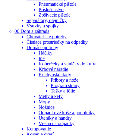
Pneumatické pištole
Príslušenstvo
Zošívacie pištole
Separátory, olejničky
Vsuvky a spojky
06 Dom a záhrada
Chovateľské potreby
Čistiace prostriedky na odpadky
Domáce potreby
Háčiky
Iné
Koberčeky a vaničky do kufra
Krbové náradie
Kuchynské riady
Príbory a nože
Program strany
Tašky a fólie
Metly a kefy
Mopy
Nožnice
Odpadkové koše a popolníky
Uteráky a handry
Vrecia na odpadky
Kempovanie
Kovanie dverí