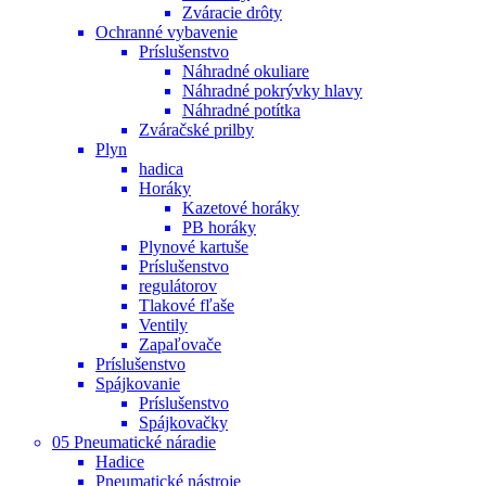
Zváracie drôty
Ochranné vybavenie
Príslušenstvo
Náhradné okuliare
Náhradné pokrývky hlavy
Náhradné potítka
Zváračské prilby
Plyn
hadica
Horáky
Kazetové horáky
PB horáky
Plynové kartuše
Príslušenstvo
regulátorov
Tlakové fľaše
Ventily
Zapaľovače
Príslušenstvo
Spájkovanie
Príslušenstvo
Spájkovačky
05 Pneumatické náradie
Hadice
Pneumatické nástroje