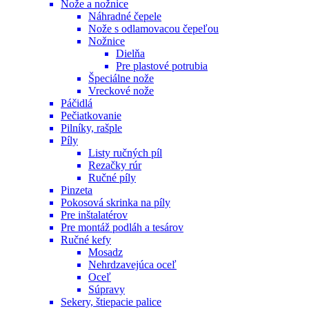
Nože a nožnice
Náhradné čepele
Nože s odlamovacou čepeľou
Nožnice
Dielňa
Pre plastové potrubia
Špeciálne nože
Vreckové nože
Páčidlá
Pečiatkovanie
Pilníky, rašple
Píly
Listy ručných píl
Rezačky rúr
Ručné píly
Pinzeta
Pokosová skrinka na píly
Pre inštalatérov
Pre montáž podláh a tesárov
Ručné kefy
Mosadz
Nehrdzavejúca oceľ
Oceľ
Súpravy
Sekery, štiepacie palice