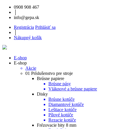
0908 908 467
│
info@gepa.sk
Registrácia
Prihlásiť sa
│
Nákupný košík
E-shop
E-shop
Akcie
01 Príslušenstvo pre stroje
Brúsne papiere
Brúsne pásy
Vláknové a brúsne papiere
Disky
Brúsne kotúče
Diamantové kotúče
Leštiace kotúče
Pílové kotúče
Rezacie kotúče
Frézovacie bity 8 mm