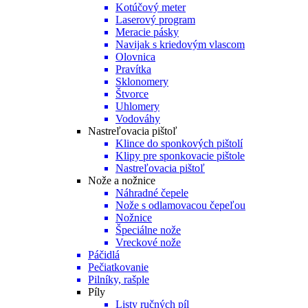
Kotúčový meter
Laserový program
Meracie pásky
Navijak s kriedovým vlascom
Olovnica
Pravítka
Sklonomery
Štvorce
Uhlomery
Vodováhy
Nastreľovacia pištoľ
Klince do sponkových pištolí
Klipy pre sponkovacie pištole
Nastreľovacia pištoľ
Nože a nožnice
Náhradné čepele
Nože s odlamovacou čepeľou
Nožnice
Špeciálne nože
Vreckové nože
Páčidlá
Pečiatkovanie
Pilníky, rašple
Píly
Listy ručných píl