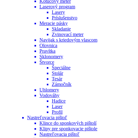
Kotúčový meter
Laserový program
Lasery
Príslušenstvo
Meracie pásky
Skladanie
Zvinovací meter
Navijak s kriedovým vlascom
Olovnica
Pravítka
Sklonomery
Štvorce
Špeciálne
Stolár
Tesár
Zámočník
Uhlomery
Vodováhy
Hadice
Laser
Profil
Nastreľovacia pištoľ
Klince do sponkových pištolí
Klipy pre sponkovacie pištole
Nastreľovacia pištoľ