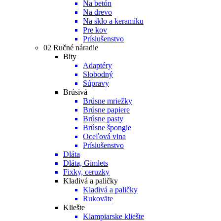
Na betón
Na drevo
Na sklo a keramiku
Pre kov
Príslušenstvo
02 Ručné náradie
Bity
Adaptéry
Slobodný
Súpravy
Brúsivá
Brúsne mriežky
Brúsne papiere
Brúsne pasty
Brúsne špongie
Oceľová vlna
Príslušenstvo
Dláta
Dláta, Gimlets
Fixky, ceruzky
Kladivá a paličky
Kladivá a paličky
Rukoväte
Kliešte
Klampiarske kliešte