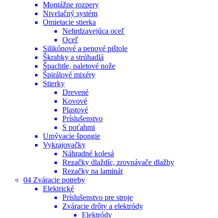
Montážne rozpery
Nivelačný systém
Omietacie stierka
Nehrdzavejúca oceľ
Oceľ
Silikónové a penové pištole
Škrabky a strúhadlá
Špachtle, paletové nože
Špirálové mixéry
Stierky
Drevené
Kovové
Plastové
Príslušenstvo
S poťahmi
Umývacie špongie
Vykrajovačky
Náhradné kolesá
Rezačky dlaždíc, zrovnávače dlažby
Rezačky na laminát
04 Zváracie potreby
Elektrické
Príslušenstvo pre stroje
Zváracie drôty a elektródy
Elektródy