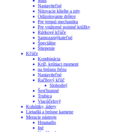
Mini
Nastaviteľné
Nitovacie kliešte a nity
Odizolovanie drôtov
Pre jemnú mechaniku
Pre vnútorné poistné krúžky
Rúrkové kľúče
Samozamýkateľné
Špeciálne
Štiepenie
Kľúče
Kombinácia
Kríž, krútiaci moment
na brúsnu frézu
Nastaviteľné
Račňový kľúč
Slobodný
Šesťhranné
Trubica
Viacúčelový
Kohútiky, údery
Lietadlá a brúsne kamene
Meracie nástroje
Hmatadlo
Iné