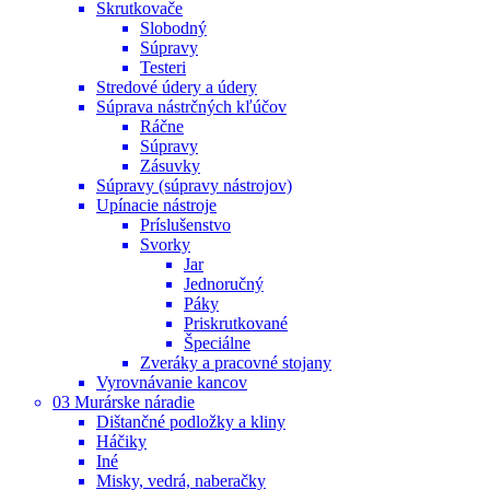
Skrutkovače
Slobodný
Súpravy
Testeri
Stredové údery a údery
Súprava nástrčných kľúčov
Ráčne
Súpravy
Zásuvky
Súpravy (súpravy nástrojov)
Upínacie nástroje
Príslušenstvo
Svorky
Jar
Jednoručný
Páky
Priskrutkované
Špeciálne
Zveráky a pracovné stojany
Vyrovnávanie kancov
03 Murárske náradie
Dištančné podložky a kliny
Háčiky
Iné
Misky, vedrá, naberačky