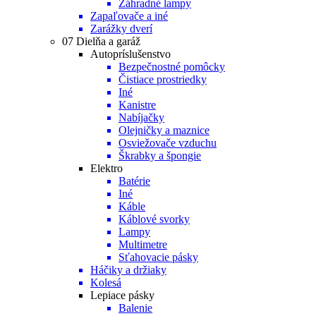
Záhradné lampy
Zapaľovače a iné
Zarážky dverí
07 Dielňa a garáž
Autopríslušenstvo
Bezpečnostné pomôcky
Čistiace prostriedky
Iné
Kanistre
Nabíjačky
Olejničky a maznice
Osviežovače vzduchu
Škrabky a špongie
Elektro
Batérie
Iné
Káble
Káblové svorky
Lampy
Multimetre
Sťahovacie pásky
Háčiky a držiaky
Kolesá
Lepiace pásky
Balenie