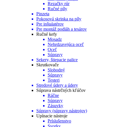
Rezačky rúr
Ručné píly
Pinzeta
Pokosová skrinka na píly
Pre inštalatérov
Pre montáž podláh a tesárov
Ručné kefy
Mosadz
Nehrdzavejúca oceľ
Oceľ
Súpravy
Sekery, štiepacie palice
Skrutkovače
Slobodný
Súpravy
Testeri
Stredové údery a údery
Súprava nástrčných kľúčov
Ráčne
Súpravy
Zásuvky
Súpravy (súpravy nástrojov)
Upínacie nástroje
Príslušenstvo
Svorky