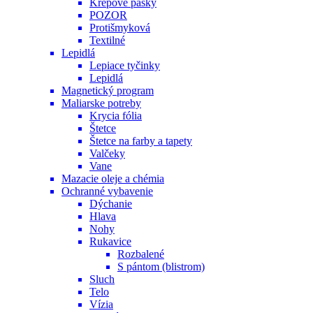
Krepové pásky
POZOR
Protišmyková
Textilné
Lepidlá
Lepiace tyčinky
Lepidlá
Magnetický program
Maliarske potreby
Krycia fólia
Štetce
Štetce na farby a tapety
Valčeky
Vane
Mazacie oleje a chémia
Ochranné vybavenie
Dýchanie
Hlava
Nohy
Rukavice
Rozbalené
S pántom (blistrom)
Sluch
Telo
Vízia