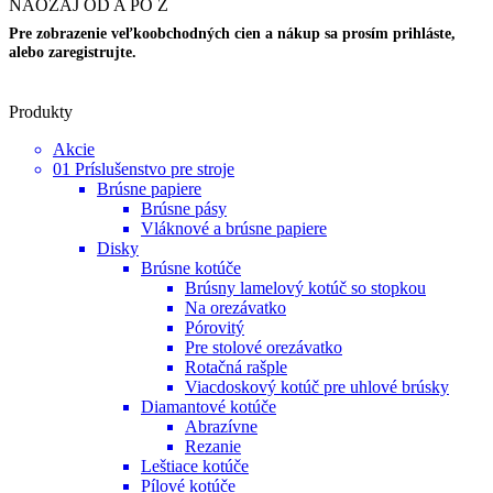
NAOZAJ OD A PO Z
Pre zobrazenie veľkoobchodných cien a nákup sa prosím prihláste,
alebo zaregistrujte.
Produkty
Akcie
01 Príslušenstvo pre stroje
Brúsne papiere
Brúsne pásy
Vláknové a brúsne papiere
Disky
Brúsne kotúče
Brúsny lamelový kotúč so stopkou
Na orezávatko
Pórovitý
Pre stolové orezávatko
Rotačná rašple
Viacdoskový kotúč pre uhlové brúsky
Diamantové kotúče
Abrazívne
Rezanie
Leštiace kotúče
Pílové kotúče