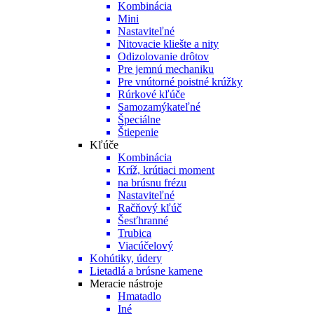
Kombinácia
Mini
Nastaviteľné
Nitovacie kliešte a nity
Odizolovanie drôtov
Pre jemnú mechaniku
Pre vnútorné poistné krúžky
Rúrkové kľúče
Samozamýkateľné
Špeciálne
Štiepenie
Kľúče
Kombinácia
Kríž, krútiaci moment
na brúsnu frézu
Nastaviteľné
Račňový kľúč
Šesťhranné
Trubica
Viacúčelový
Kohútiky, údery
Lietadlá a brúsne kamene
Meracie nástroje
Hmatadlo
Iné