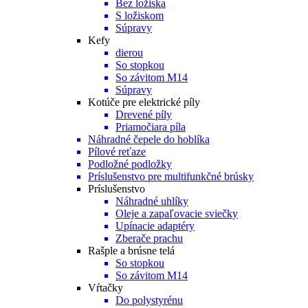
Bez ložiska
S ložiskom
Súpravy
Kefy
dierou
So stopkou
So závitom M14
Súpravy
Kotúče pre elektrické píly
Drevené píly
Priamočiara píla
Náhradné čepele do hoblíka
Pílové reťaze
Podložné podložky
Príslušenstvo pre multifunkčné brúsky
Príslušenstvo
Náhradné uhlíky
Oleje a zapaľovacie sviečky
Upínacie adaptéry
Zberače prachu
Rašple a brúsne telá
So stopkou
So závitom M14
Vŕtačky
Do polystyrénu