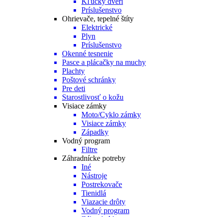
Kľučky dverí
Príslušenstvo
Ohrievače, tepelné štíty
Elektrické
Plyn
Príslušenstvo
Okenné tesnenie
Pasce a plácačky na muchy
Plachty
Poštové schránky
Pre deti
Starostlivosť o kožu
Visiace zámky
Moto/Cyklo zámky
Visiace zámky
Západky
Vodný program
Filtre
Záhradnícke potreby
Iné
Nástroje
Postrekovače
Tienidlá
Viazacie drôty
Vodný program