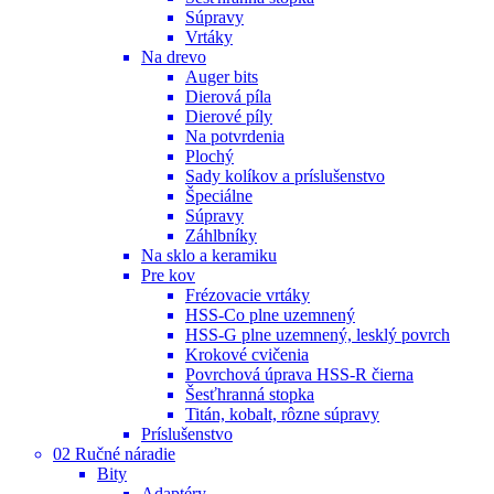
Súpravy
Vrtáky
Na drevo
Auger bits
Dierová píla
Dierové píly
Na potvrdenia
Plochý
Sady kolíkov a príslušenstvo
Špeciálne
Súpravy
Záhlbníky
Na sklo a keramiku
Pre kov
Frézovacie vrtáky
HSS-Co plne uzemnený
HSS-G plne uzemnený, lesklý povrch
Krokové cvičenia
Povrchová úprava HSS-R čierna
Šesťhranná stopka
Titán, kobalt, rôzne súpravy
Príslušenstvo
02 Ručné náradie
Bity
Adaptéry