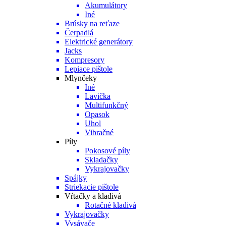
Akumulátory
Iné
Brúsky na reťaze
Čerpadlá
Elektrické generátory
Jacks
Kompresory
Lepiace pištole
Mlynčeky
Iné
Lavička
Multifunkčný
Opasok
Uhol
Vibračné
Píly
Pokosové píly
Skladačky
Vykrajovačky
Spájky
Striekacie pištole
Vŕtačky a kladivá
Rotačné kladivá
Vykrajovačky
Vysávače