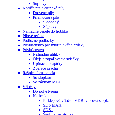
Súpravy
Kotúče pre elektrické píly
Drevené píly
Priamočiara píla
Slobodný
Súpravy
Náhradné čepele do hoblíka
Pílové reťaze
Podložné podložky
Príslušenstvo pre multifunkčné brúsky
Príslušenstvo
Náhradné uhlíky
Oleje a zapaľovacie sviečky
Upínacie adaptéry
Zberače prachu
Rašple a brúsne telá
So stopkou
So závitom M14
Vŕtačky
Do polystyrénu
Na betón
Príklepová vŕtačka VDB, valcová stopka
SDS MAX
SDS+
Šesťhranná stopka