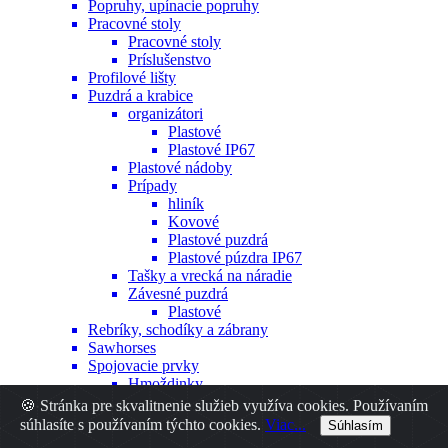
Popruhy, upínacie popruhy
Pracovné stoly
Pracovné stoly
Príslušenstvo
Profilové lišty
Puzdrá a krabice
organizátori
Plastové
Plastové IP67
Plastové nádoby
Prípady
hliník
Kovové
Plastové puzdrá
Plastové púzdra IP67
Tašky a vrecká na náradie
Závesné puzdrá
Plastové
Rebríky, schodíky a zábrany
Sawhorses
Spojovacie prvky
Hmoždinky
Iné
🍪 Stránka pre skvalitnenie služieb využíva cookies. Používaním
Nity
súhlasíte s používaním týchto cookies.
Viac...
Súhlasím
Skrutky