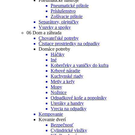
Pneumatické nástroje
Pneumatické pištole
Príslušenstvo
Zošívacie pištole
Separátory, olejničky
Vsuvky a spojky
06 Dom a záhrada
Chovateľské potreby
Čistiace prostriedky na odpadky
Domáce potreby
Háčiky
Iné
Koberčeky a vaničky do kufra
Krbové náradie
Kuchynské riady
Metly a kefy
Mopy
Nožnice
Odpadkové koše a popolníky
Uteráky a handry
Vrecia na odpadky
Kempovanie
Kovanie dverí
Bezpečnosť
Cylindrické vložky