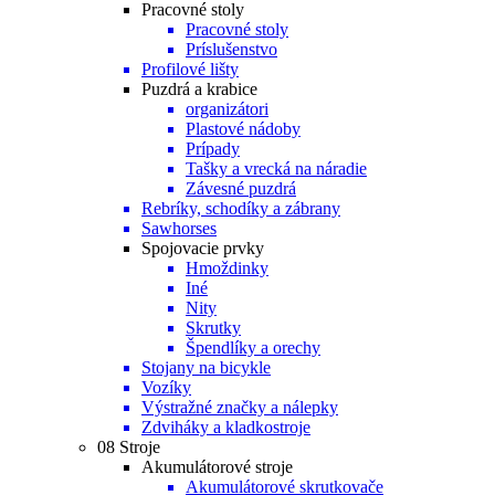
Pracovné stoly
Pracovné stoly
Príslušenstvo
Profilové lišty
Puzdrá a krabice
organizátori
Plastové nádoby
Prípady
Tašky a vrecká na náradie
Závesné puzdrá
Rebríky, schodíky a zábrany
Sawhorses
Spojovacie prvky
Hmoždinky
Iné
Nity
Skrutky
Špendlíky a orechy
Stojany na bicykle
Vozíky
Výstražné značky a nálepky
Zdviháky a kladkostroje
08 Stroje
Akumulátorové stroje
Akumulátorové skrutkovače