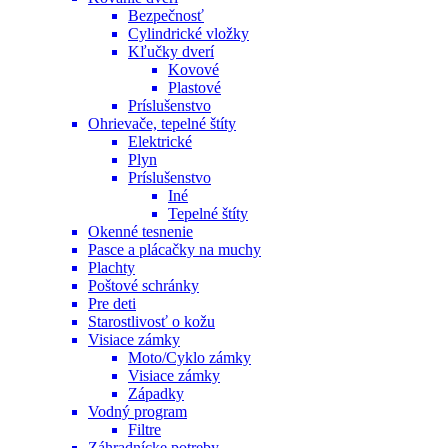
Bezpečnosť
Cylindrické vložky
Kľučky dverí
Kovové
Plastové
Príslušenstvo
Ohrievače, tepelné štíty
Elektrické
Plyn
Príslušenstvo
Iné
Tepelné štíty
Okenné tesnenie
Pasce a plácačky na muchy
Plachty
Poštové schránky
Pre deti
Starostlivosť o kožu
Visiace zámky
Moto/Cyklo zámky
Visiace zámky
Západky
Vodný program
Filtre
Záhradnícke potreby