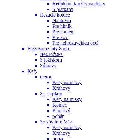
Redukčné krúžky na disky
S plátkami
Rezacie kotúče
Na drevo
Pre hliník
Pre kameň
Pre kov
Pre nehrdzavejúcu oceľ
Frézovacie bity 8 mm
Bez ložiska
S ložiskom
Súpravy
Kefy
dierou
Kefy na misky
Kruhový
So stopkou
Kefy na misky
Koniec
Kruhový
pohár
So závitom M14
Kefy na misky
Kruhový
pohár