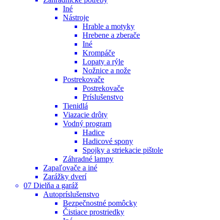
Iné
Nástroje
Hrable a motyky
Hrebene a zberače
Iné
Krompáče
Lopaty a rýle
Nožnice a nože
Postrekovače
Postrekovače
Príslušenstvo
Tienidlá
Viazacie drôty
Vodný program
Hadice
Hadicové spony
Spojky a striekacie pištole
Záhradné lampy
Zapaľovače a iné
Zarážky dverí
07 Dielňa a garáž
Autopríslušenstvo
Bezpečnostné pomôcky
Čistiace prostriedky