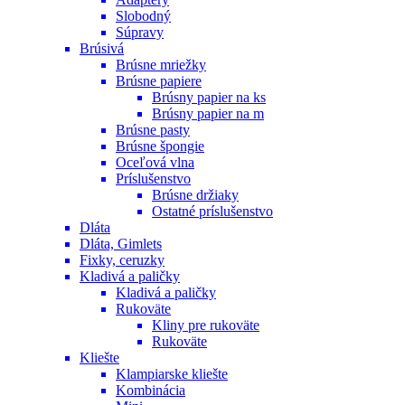
Slobodný
Súpravy
Brúsivá
Brúsne mriežky
Brúsne papiere
Brúsny papier na ks
Brúsny papier na m
Brúsne pasty
Brúsne špongie
Oceľová vlna
Príslušenstvo
Brúsne držiaky
Ostatné príslušenstvo
Dláta
Dláta, Gimlets
Fixky, ceruzky
Kladivá a paličky
Kladivá a paličky
Rukoväte
Kliny pre rukoväte
Rukoväte
Kliešte
Klampiarske kliešte
Kombinácia