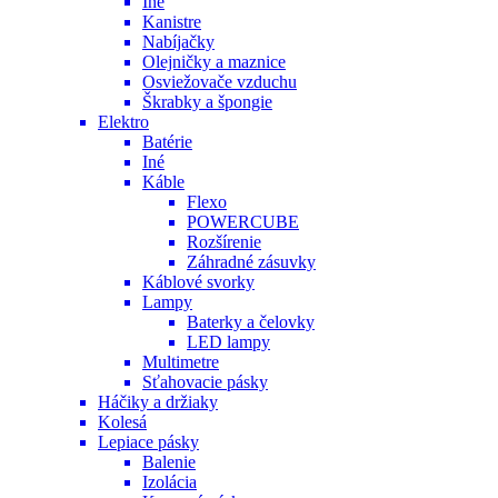
Iné
Kanistre
Nabíjačky
Olejničky a maznice
Osviežovače vzduchu
Škrabky a špongie
Elektro
Batérie
Iné
Káble
Flexo
POWERCUBE
Rozšírenie
Záhradné zásuvky
Káblové svorky
Lampy
Baterky a čelovky
LED lampy
Multimetre
Sťahovacie pásky
Háčiky a držiaky
Kolesá
Lepiace pásky
Balenie
Izolácia