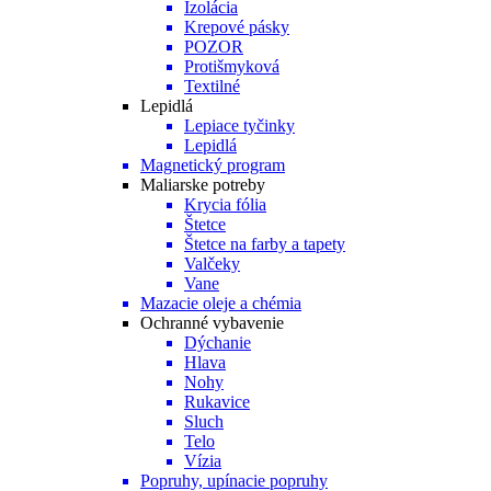
Izolácia
Krepové pásky
POZOR
Protišmyková
Textilné
Lepidlá
Lepiace tyčinky
Lepidlá
Magnetický program
Maliarske potreby
Krycia fólia
Štetce
Štetce na farby a tapety
Valčeky
Vane
Mazacie oleje a chémia
Ochranné vybavenie
Dýchanie
Hlava
Nohy
Rukavice
Sluch
Telo
Vízia
Popruhy, upínacie popruhy