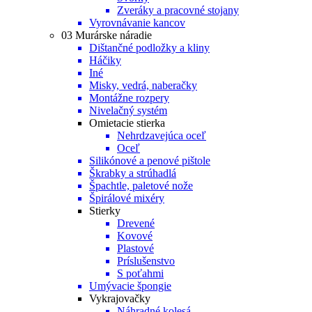
Zveráky a pracovné stojany
Vyrovnávanie kancov
03 Murárske náradie
Dištančné podložky a kliny
Háčiky
Iné
Misky, vedrá, naberačky
Montážne rozpery
Nivelačný systém
Omietacie stierka
Nehrdzavejúca oceľ
Oceľ
Silikónové a penové pištole
Škrabky a strúhadlá
Špachtle, paletové nože
Špirálové mixéry
Stierky
Drevené
Kovové
Plastové
Príslušenstvo
S poťahmi
Umývacie špongie
Vykrajovačky
Náhradné kolesá