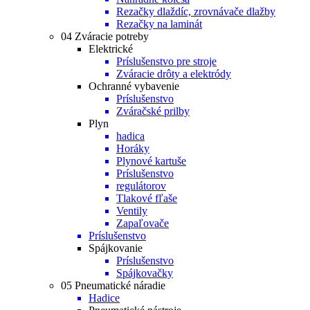
Rezačky dlaždíc, zrovnávače dlažby
Rezačky na laminát
04 Zváracie potreby
Elektrické
Príslušenstvo pre stroje
Zváracie drôty a elektródy
Ochranné vybavenie
Príslušenstvo
Zváračské prilby
Plyn
hadica
Horáky
Plynové kartuše
Príslušenstvo
regulátorov
Tlakové fľaše
Ventily
Zapaľovače
Príslušenstvo
Spájkovanie
Príslušenstvo
Spájkovačky
05 Pneumatické náradie
Hadice