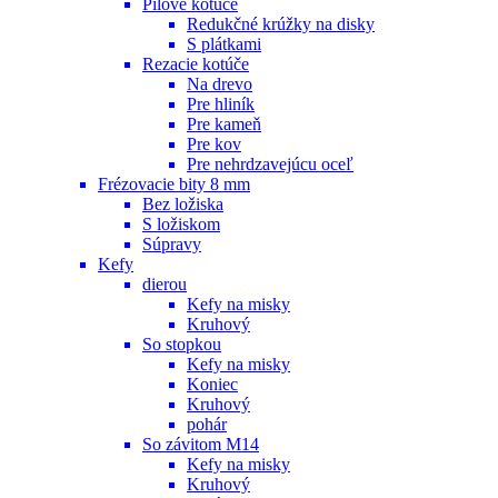
Pílové kotúče
Redukčné krúžky na disky
S plátkami
Rezacie kotúče
Na drevo
Pre hliník
Pre kameň
Pre kov
Pre nehrdzavejúcu oceľ
Frézovacie bity 8 mm
Bez ložiska
S ložiskom
Súpravy
Kefy
dierou
Kefy na misky
Kruhový
So stopkou
Kefy na misky
Koniec
Kruhový
pohár
So závitom M14
Kefy na misky
Kruhový