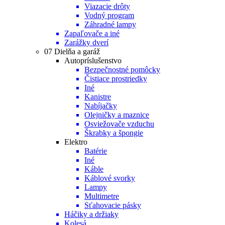
Viazacie drôty
Vodný program
Záhradné lampy
Zapaľovače a iné
Zarážky dverí
07 Dielňa a garáž
Autopríslušenstvo
Bezpečnostné pomôcky
Čistiace prostriedky
Iné
Kanistre
Nabíjačky
Olejničky a maznice
Osviežovače vzduchu
Škrabky a špongie
Elektro
Batérie
Iné
Káble
Káblové svorky
Lampy
Multimetre
Sťahovacie pásky
Háčiky a držiaky
Kolesá