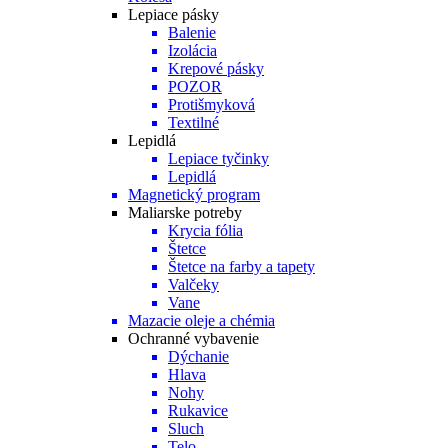
Lepiace pásky
Balenie
Izolácia
Krepové pásky
POZOR
Protišmyková
Textilné
Lepidlá
Lepiace tyčinky
Lepidlá
Magnetický program
Maliarske potreby
Krycia fólia
Štetce
Štetce na farby a tapety
Valčeky
Vane
Mazacie oleje a chémia
Ochranné vybavenie
Dýchanie
Hlava
Nohy
Rukavice
Sluch
Telo