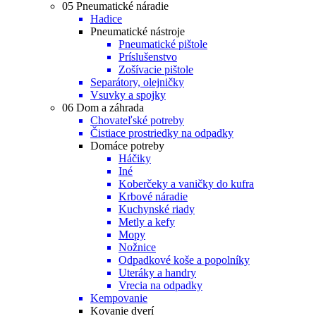
05 Pneumatické náradie
Hadice
Pneumatické nástroje
Pneumatické pištole
Príslušenstvo
Zošívacie pištole
Separátory, olejničky
Vsuvky a spojky
06 Dom a záhrada
Chovateľské potreby
Čistiace prostriedky na odpadky
Domáce potreby
Háčiky
Iné
Koberčeky a vaničky do kufra
Krbové náradie
Kuchynské riady
Metly a kefy
Mopy
Nožnice
Odpadkové koše a popolníky
Uteráky a handry
Vrecia na odpadky
Kempovanie
Kovanie dverí