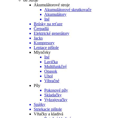
08 Stroje
Akumulátorové stroje
Akumulátorové skrutkovače
Akumulátory
Iné
Brúsky na reťaze
Čerpadlá
Elektrické generátory
Jacks
Kompresory
Lepiace pištole
Mlynčeky
Iné
Lavička
Multifunkčný
Opasok
Uhol
Vibračné
Píly
Pokosové píly
Skladačky
Vykrajovačky
Spájky
Striekacie pištole
Vŕtačky a kladivá