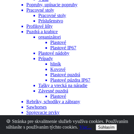
Popruhy, upínacie popruhy
Pracovné stoly
Pracovné stoly
Príslušenstvo
Profilové lišty
Puzdrá a krabice
organizátori
Plastové
Plastové IP67
Plastové nádoby
Prípady
hliník
Kovové
Plastové puzdrá
Plastové púzdra IP67
Tašky a vrecká na náradie
Závesné puzdrá
Plastové
Rebríky, schodíky a zábrany
Sawhorses
Spojovacie prvky
Hmoždinky
🍪 Stránka pre skvalitnenie služieb využíva cookies. Používaním
Iné
súhlasíte s používaním týchto cookies.
Viac...
Súhlasím
Nity
Skrutky