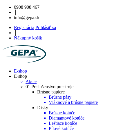
0908 908 467
│
info@gepa.sk
Registrácia
Prihlásiť sa
│
Nákupný košík
E-shop
E-shop
Akcie
01 Príslušenstvo pre stroje
Brúsne papiere
Brúsne pásy
Vláknové a brúsne papiere
Disky
Brúsne kotúče
Diamantové kotúče
Leštiace kotúče
Pílové kotúče