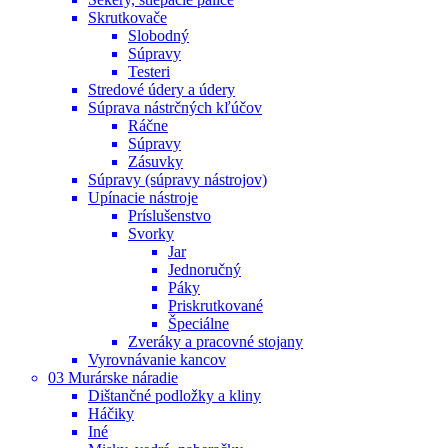
Skrutkovače
Slobodný
Súpravy
Testeri
Stredové údery a údery
Súprava nástrčných kľúčov
Ráčne
Súpravy
Zásuvky
Súpravy (súpravy nástrojov)
Upínacie nástroje
Príslušenstvo
Svorky
Jar
Jednoručný
Páky
Priskrutkované
Špeciálne
Zveráky a pracovné stojany
Vyrovnávanie kancov
03 Murárske náradie
Dištančné podložky a kliny
Háčiky
Iné