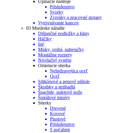
Upínacie nástroje
Príslušenstvo
Svorky
Zveráky a pracovné stojany
Vyrovnávanie kancov
03 Murárske náradie
Dištančné podložky a kliny
Háčiky
Iné
Misky, vedrá, naberačky
Montážne rozpery
Nivelačný systém
Omietacie stierka
Nehrdzavejúca oceľ
Oceľ
Silikónové a penové pištole
Škrabky a strúhadlá
Špachtle, paletové nože
Špirálové mixéry
Stierky
Drevené
Kovové
Plastové
Príslušenstvo
S poťahmi