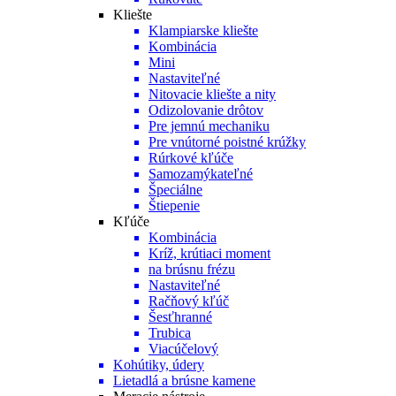
Kliešte
Klampiarske kliešte
Kombinácia
Mini
Nastaviteľné
Nitovacie kliešte a nity
Odizolovanie drôtov
Pre jemnú mechaniku
Pre vnútorné poistné krúžky
Rúrkové kľúče
Samozamýkateľné
Špeciálne
Štiepenie
Kľúče
Kombinácia
Kríž, krútiaci moment
na brúsnu frézu
Nastaviteľné
Račňový kľúč
Šesťhranné
Trubica
Viacúčelový
Kohútiky, údery
Lietadlá a brúsne kamene