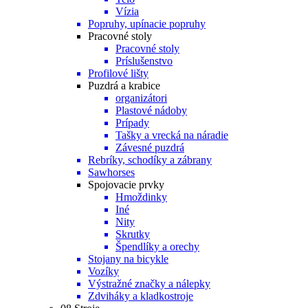
Vízia
Popruhy, upínacie popruhy
Pracovné stoly
Pracovné stoly
Príslušenstvo
Profilové lišty
Puzdrá a krabice
organizátori
Plastové nádoby
Prípady
Tašky a vrecká na náradie
Závesné puzdrá
Rebríky, schodíky a zábrany
Sawhorses
Spojovacie prvky
Hmoždinky
Iné
Nity
Skrutky
Špendlíky a orechy
Stojany na bicykle
Vozíky
Výstražné značky a nálepky
Zdviháky a kladkostroje