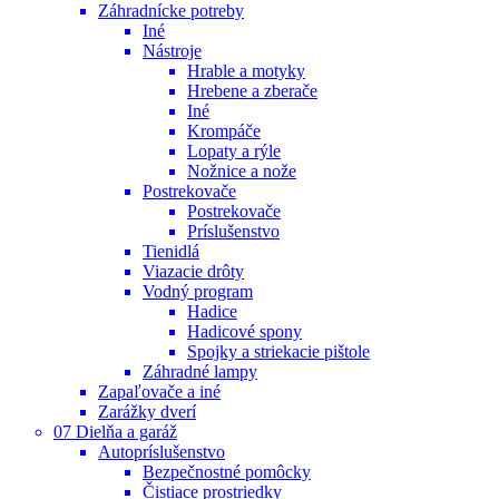
Záhradnícke potreby
Iné
Nástroje
Hrable a motyky
Hrebene a zberače
Iné
Krompáče
Lopaty a rýle
Nožnice a nože
Postrekovače
Postrekovače
Príslušenstvo
Tienidlá
Viazacie drôty
Vodný program
Hadice
Hadicové spony
Spojky a striekacie pištole
Záhradné lampy
Zapaľovače a iné
Zarážky dverí
07 Dielňa a garáž
Autopríslušenstvo
Bezpečnostné pomôcky
Čistiace prostriedky