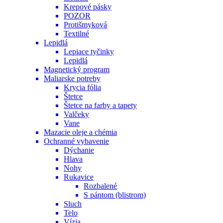
Krepové pásky
POZOR
Protišmyková
Textilné
Lepidlá
Lepiace tyčinky
Lepidlá
Magnetický program
Maliarske potreby
Krycia fólia
Štetce
Štetce na farby a tapety
Valčeky
Vane
Mazacie oleje a chémia
Ochranné vybavenie
Dýchanie
Hlava
Nohy
Rukavice
Rozbalené
S pántom (blistrom)
Sluch
Telo
Vízia