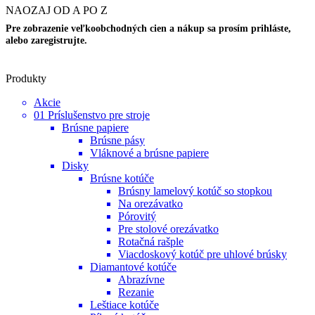
NAOZAJ OD A PO Z
Pre zobrazenie veľkoobchodných cien a nákup sa prosím prihláste,
alebo zaregistrujte.
Produkty
Akcie
01 Príslušenstvo pre stroje
Brúsne papiere
Brúsne pásy
Vláknové a brúsne papiere
Disky
Brúsne kotúče
Brúsny lamelový kotúč so stopkou
Na orezávatko
Pórovitý
Pre stolové orezávatko
Rotačná rašple
Viacdoskový kotúč pre uhlové brúsky
Diamantové kotúče
Abrazívne
Rezanie
Leštiace kotúče