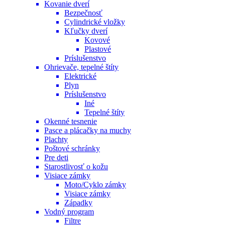
Kovanie dverí
Bezpečnosť
Cylindrické vložky
Kľučky dverí
Kovové
Plastové
Príslušenstvo
Ohrievače, tepelné štíty
Elektrické
Plyn
Príslušenstvo
Iné
Tepelné štíty
Okenné tesnenie
Pasce a plácačky na muchy
Plachty
Poštové schránky
Pre deti
Starostlivosť o kožu
Visiace zámky
Moto/Cyklo zámky
Visiace zámky
Západky
Vodný program
Filtre