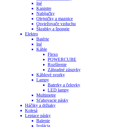
Iné
Kanistre
Nabíjačky
Olejničky a maznice
Osviežovače vzduchu
Škrabky a špongie
Elektro
Batérie
Iné
Káble
Flexo
POWERCUBE
Rozšírenie
Záhradné zásuvky
Káblové svorky
Lampy
Baterky a čelovky
LED lampy
Multimetre
Sťahovacie pásky
Háčiky a držiaky
Kolesá
Lepiace pásky
Balenie
Izolácia