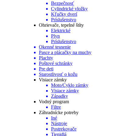
Bezpečnosť
Cylindrické vložky
Kľučky dverí
Príslušenstvo
Ohrievače, tepelné štíty
Elektrické
Plyn
Príslušenstvo
Okenné tesnenie
Pasce a plácačky na muchy
Plachty
Poštové schránky
Pre deti
Starostlivosť o kožu
Visiace zámky
Moto/Cyklo zámky
Visiace zámky
Západky
Vodný program
Filtre
Záhradnícke potreby
Iné
Nástroje
Postrekovače
Tienidlá