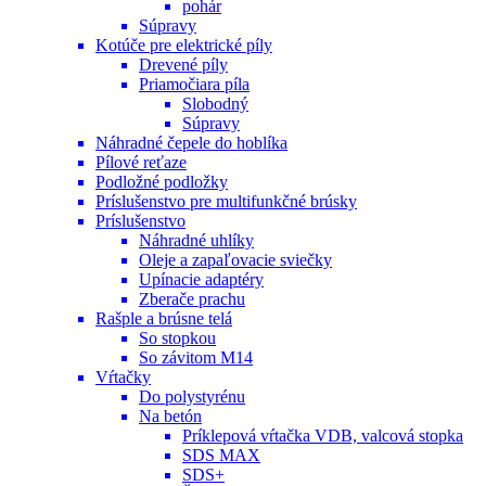
pohár
Súpravy
Kotúče pre elektrické píly
Drevené píly
Priamočiara píla
Slobodný
Súpravy
Náhradné čepele do hoblíka
Pílové reťaze
Podložné podložky
Príslušenstvo pre multifunkčné brúsky
Príslušenstvo
Náhradné uhlíky
Oleje a zapaľovacie sviečky
Upínacie adaptéry
Zberače prachu
Rašple a brúsne telá
So stopkou
So závitom M14
Vŕtačky
Do polystyrénu
Na betón
Príklepová vŕtačka VDB, valcová stopka
SDS MAX
SDS+