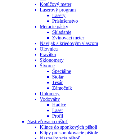
Kotúčový meter
Laserový program
Lasery
Príslušenstvo
Meracie pásky
Skladanie
Zvinovací meter
Navijak s kriedovým vlascom
Olovnica
Pravítka
Sklonomery
Štvorce
Špeciálne
Stolár
Tesár
Zámočník
Uhlomery
Vodováhy
Hadice
Laser
Profil
Nastreľovacia pištoľ
Klince do sponkových pištolí
Klipy pre sponkovacie pištole
Nastreľovacia pištoľ