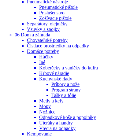
Pneumatické nástroje
Pneumatické pištole
Príslušenstvo
Zošívacie pištole
Separátory, olejničky
Vsuvky a spojky
06 Dom a záhrada
Chovateľské potreby
Čistiace prostriedky na odpadky
Domáce potreby
Háčiky
Iné
Koberčeky a vaničky do kufra
Krbové náradie
Kuchynské riady
Príbory a nože
Program strany
Tašky a fólie
Metly a kefy
Mopy
Nožnice
Odpadkové koše a popolníky
Uteráky a handry
Vrecia na odpadky
Kempovanie