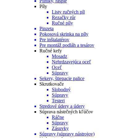
Pilníky, rašple
Píly
Listy ručných píl
Rezačky rúr
Ručné píly
Pinzeta
Pokosová skrinka na píly
Pre inštalatérov
Pre montáž podláh a tesárov
Ručné kefy
Mosadz
Nehrdzavejúca oceľ
Oceľ
Súpravy
Sekery, štiepacie palice
Skrutkovače
Slobodný
Súpravy
Testeri
Stredové údery a údery
Súprava nástrčných kľúčov
Ráčne
Súpravy
Zásuvky
Súpravy (súpravy nástrojov)