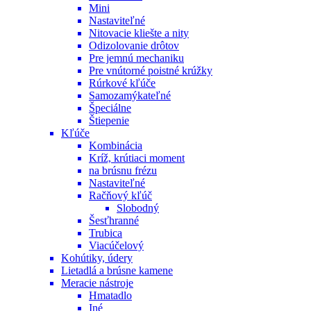
Mini
Nastaviteľné
Nitovacie kliešte a nity
Odizolovanie drôtov
Pre jemnú mechaniku
Pre vnútorné poistné krúžky
Rúrkové kľúče
Samozamýkateľné
Špeciálne
Štiepenie
Kľúče
Kombinácia
Kríž, krútiaci moment
na brúsnu frézu
Nastaviteľné
Račňový kľúč
Slobodný
Šesťhranné
Trubica
Viacúčelový
Kohútiky, údery
Lietadlá a brúsne kamene
Meracie nástroje
Hmatadlo
Iné