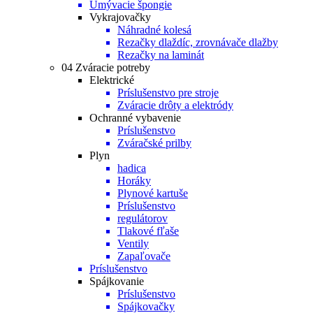
Umývacie špongie
Vykrajovačky
Náhradné kolesá
Rezačky dlaždíc, zrovnávače dlažby
Rezačky na laminát
04 Zváracie potreby
Elektrické
Príslušenstvo pre stroje
Zváracie drôty a elektródy
Ochranné vybavenie
Príslušenstvo
Zváračské prilby
Plyn
hadica
Horáky
Plynové kartuše
Príslušenstvo
regulátorov
Tlakové fľaše
Ventily
Zapaľovače
Príslušenstvo
Spájkovanie
Príslušenstvo
Spájkovačky