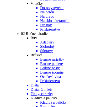
Vŕtačky
Do polystyrénu
Na betón
Na drevo
Na sklo a keramiku
Pre kov
Príslušenstvo
02 Ručné náradie
Bity
Adaptéry
Slobodný
Súpravy
Brúsivá
Brúsne mriežky
Brúsne papiere
Brúsne pasty
Brúsne špongie
Oceľová vlna
Príslušenstvo
Dláta
Dláta, Gimlets
Fixky, ceruzky
Kladivá a paličky
Kladivá a paličky
Rukoväte