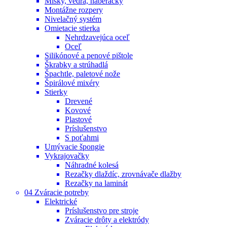
Misky, vedrá, naberačky
Montážne rozpery
Nivelačný systém
Omietacie stierka
Nehrdzavejúca oceľ
Oceľ
Silikónové a penové pištole
Škrabky a strúhadlá
Špachtle, paletové nože
Špirálové mixéry
Stierky
Drevené
Kovové
Plastové
Príslušenstvo
S poťahmi
Umývacie špongie
Vykrajovačky
Náhradné kolesá
Rezačky dlaždíc, zrovnávače dlažby
Rezačky na laminát
04 Zváracie potreby
Elektrické
Príslušenstvo pre stroje
Zváracie drôty a elektródy