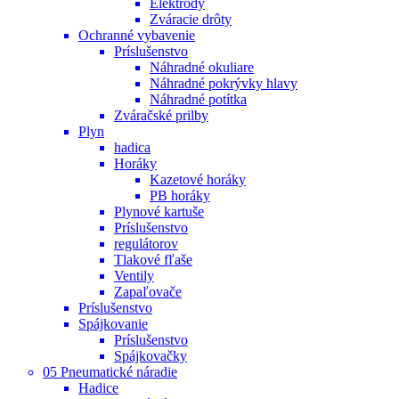
Elektródy
Zváracie drôty
Ochranné vybavenie
Príslušenstvo
Náhradné okuliare
Náhradné pokrývky hlavy
Náhradné potítka
Zváračské prilby
Plyn
hadica
Horáky
Kazetové horáky
PB horáky
Plynové kartuše
Príslušenstvo
regulátorov
Tlakové fľaše
Ventily
Zapaľovače
Príslušenstvo
Spájkovanie
Príslušenstvo
Spájkovačky
05 Pneumatické náradie
Hadice