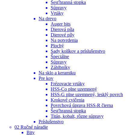
Šesťhranná stopka
Súpravy
Vrtáky
Na drevo
Auger bits
Dierová píla
Dierové píly
Na potvrdenia
Plochý
Sady kolíkov a príslušenstvo
Špeciálne
Súpravy
Záhlbníky
Na sklo a keramiku
Pre kov
Frézovacie vrtáky
HSS-Co plne uzemnený
HSS-G plne uzemnený, lesklý povrch
Krokové cvičenia
Povrchová úprava HSS-R čierna
Šesťhranná stopka
Titán, kobalt, rôzne súpravy
Príslušenstvo
02 Ručné náradie
Bity