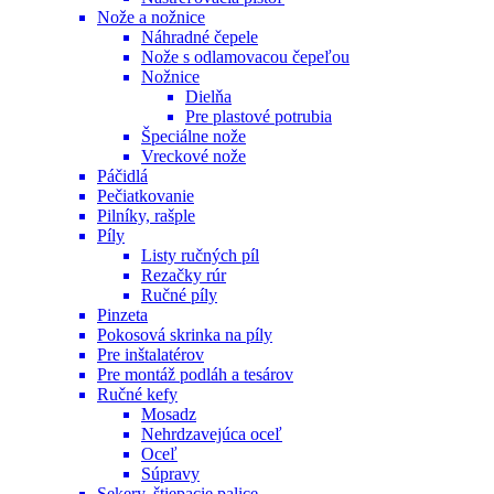
Nože a nožnice
Náhradné čepele
Nože s odlamovacou čepeľou
Nožnice
Dielňa
Pre plastové potrubia
Špeciálne nože
Vreckové nože
Páčidlá
Pečiatkovanie
Pilníky, rašple
Píly
Listy ručných píl
Rezačky rúr
Ručné píly
Pinzeta
Pokosová skrinka na píly
Pre inštalatérov
Pre montáž podláh a tesárov
Ručné kefy
Mosadz
Nehrdzavejúca oceľ
Oceľ
Súpravy
Sekery, štiepacie palice