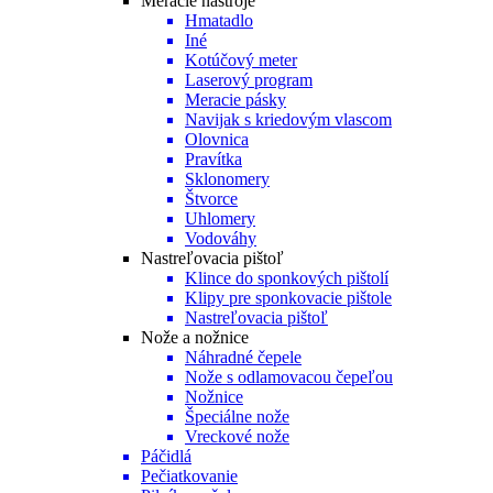
Meracie nástroje
Hmatadlo
Iné
Kotúčový meter
Laserový program
Meracie pásky
Navijak s kriedovým vlascom
Olovnica
Pravítka
Sklonomery
Štvorce
Uhlomery
Vodováhy
Nastreľovacia pištoľ
Klince do sponkových pištolí
Klipy pre sponkovacie pištole
Nastreľovacia pištoľ
Nože a nožnice
Náhradné čepele
Nože s odlamovacou čepeľou
Nožnice
Špeciálne nože
Vreckové nože
Páčidlá
Pečiatkovanie