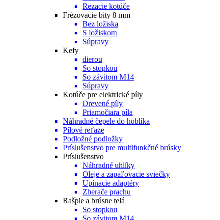
Rezacie kotúče
Frézovacie bity 8 mm
Bez ložiska
S ložiskom
Súpravy
Kefy
dierou
So stopkou
So závitom M14
Súpravy
Kotúče pre elektrické píly
Drevené píly
Priamočiara píla
Náhradné čepele do hoblíka
Pílové reťaze
Podložné podložky
Príslušenstvo pre multifunkčné brúsky
Príslušenstvo
Náhradné uhlíky
Oleje a zapaľovacie sviečky
Upínacie adaptéry
Zberače prachu
Rašple a brúsne telá
So stopkou
So závitom M14