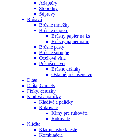
Adaptéry
Slobodný
Súpravy
Brúsivá
Brúsne mriežky
Brúsne papiere
Brúsny papier na ks
Brúsny papier na m
Brúsne pasty
Brúsne špongie
Oceľová vlna
Príslušenstvo
Brúsne držiaky
Ostatné príslušenstvo
Dláta
Dláta, Gimlets
Fixky, ceruzky
Kladivá a paličky
Kladivá a paličky
Rukoväte
Kliny pre rukoväte
Rukoväte
Kliešte
Klampiarske kliešte
Kombinácia