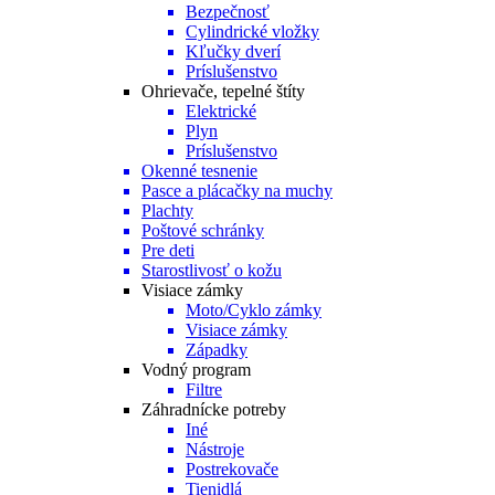
Bezpečnosť
Cylindrické vložky
Kľučky dverí
Príslušenstvo
Ohrievače, tepelné štíty
Elektrické
Plyn
Príslušenstvo
Okenné tesnenie
Pasce a plácačky na muchy
Plachty
Poštové schránky
Pre deti
Starostlivosť o kožu
Visiace zámky
Moto/Cyklo zámky
Visiace zámky
Západky
Vodný program
Filtre
Záhradnícke potreby
Iné
Nástroje
Postrekovače
Tienidlá