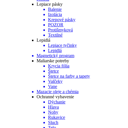
Lepiace pásky
Balenie
Izolácia
Krepové pásky
POZOR
Protišmyková
Textilné
Lepidlá
Lepiace tyčinky
Lepidlá
Magnetický program
Maliarske potreby
Krycia fólia
Štetce
Štetce na farby a tapety
Valčeky
Vane
Mazacie oleje a chémia
Ochranné vybavenie
Dýchanie
Hlava
Nohy
Rukavice
Sluch
Telo