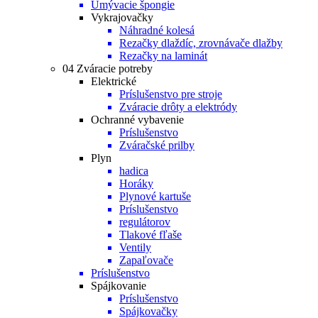
Umývacie špongie
Vykrajovačky
Náhradné kolesá
Rezačky dlaždíc, zrovnávače dlažby
Rezačky na laminát
04 Zváracie potreby
Elektrické
Príslušenstvo pre stroje
Zváracie drôty a elektródy
Ochranné vybavenie
Príslušenstvo
Zváračské prilby
Plyn
hadica
Horáky
Plynové kartuše
Príslušenstvo
regulátorov
Tlakové fľaše
Ventily
Zapaľovače
Príslušenstvo
Spájkovanie
Príslušenstvo
Spájkovačky