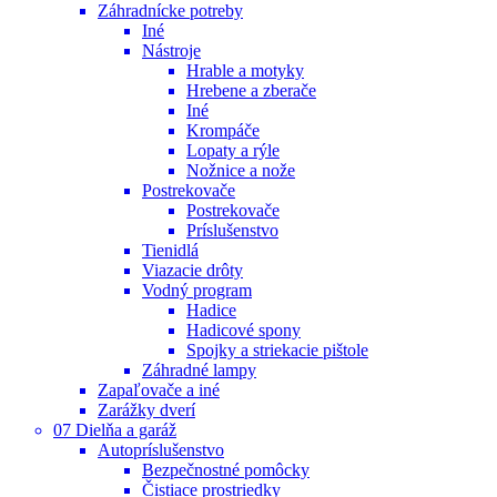
Záhradnícke potreby
Iné
Nástroje
Hrable a motyky
Hrebene a zberače
Iné
Krompáče
Lopaty a rýle
Nožnice a nože
Postrekovače
Postrekovače
Príslušenstvo
Tienidlá
Viazacie drôty
Vodný program
Hadice
Hadicové spony
Spojky a striekacie pištole
Záhradné lampy
Zapaľovače a iné
Zarážky dverí
07 Dielňa a garáž
Autopríslušenstvo
Bezpečnostné pomôcky
Čistiace prostriedky