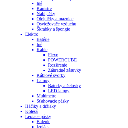
Iné
Kanistre
Nabíjačky
Olejničky a maznice
Osviežovače vzduchu
Škrabky a špongie
Elektro
Batérie
Iné
Káble
Flexo
POWERCUBE
Rozšírenie
Záhradné zásuvky
Káblové svorky
Lampy
Baterky a čelovky
LED lampy
Multimetre
Sťahovacie pásky
Háčiky a držiaky
Kolesá
Lepiace pásky
Balenie
Izolácia