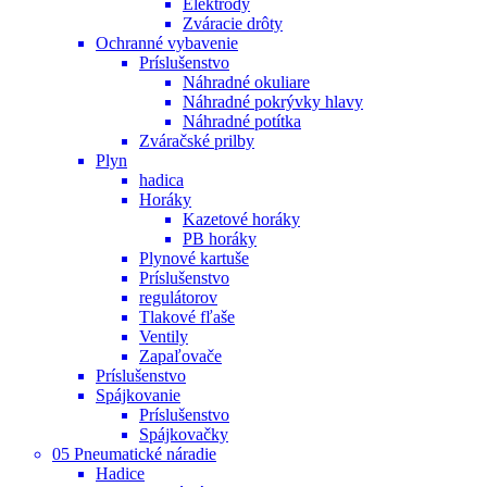
Elektródy
Zváracie drôty
Ochranné vybavenie
Príslušenstvo
Náhradné okuliare
Náhradné pokrývky hlavy
Náhradné potítka
Zváračské prilby
Plyn
hadica
Horáky
Kazetové horáky
PB horáky
Plynové kartuše
Príslušenstvo
regulátorov
Tlakové fľaše
Ventily
Zapaľovače
Príslušenstvo
Spájkovanie
Príslušenstvo
Spájkovačky
05 Pneumatické náradie
Hadice