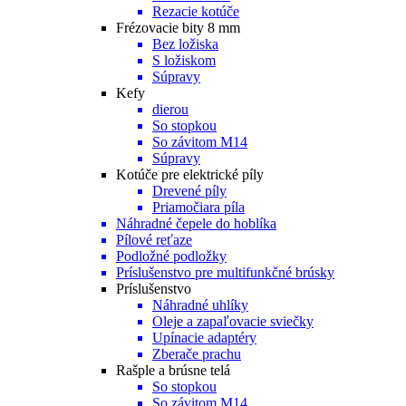
Rezacie kotúče
Frézovacie bity 8 mm
Bez ložiska
S ložiskom
Súpravy
Kefy
dierou
So stopkou
So závitom M14
Súpravy
Kotúče pre elektrické píly
Drevené píly
Priamočiara píla
Náhradné čepele do hoblíka
Pílové reťaze
Podložné podložky
Príslušenstvo pre multifunkčné brúsky
Príslušenstvo
Náhradné uhlíky
Oleje a zapaľovacie sviečky
Upínacie adaptéry
Zberače prachu
Rašple a brúsne telá
So stopkou
So závitom M14