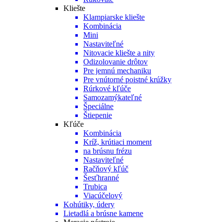
Kliešte
Klampiarske kliešte
Kombinácia
Mini
Nastaviteľné
Nitovacie kliešte a nity
Odizolovanie drôtov
Pre jemnú mechaniku
Pre vnútorné poistné krúžky
Rúrkové kľúče
Samozamýkateľné
Špeciálne
Štiepenie
Kľúče
Kombinácia
Kríž, krútiaci moment
na brúsnu frézu
Nastaviteľné
Račňový kľúč
Šesťhranné
Trubica
Viacúčelový
Kohútiky, údery
Lietadlá a brúsne kamene