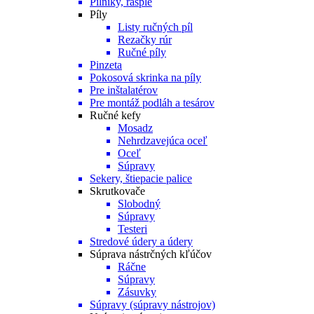
Pilníky, rašple
Píly
Listy ručných píl
Rezačky rúr
Ručné píly
Pinzeta
Pokosová skrinka na píly
Pre inštalatérov
Pre montáž podláh a tesárov
Ručné kefy
Mosadz
Nehrdzavejúca oceľ
Oceľ
Súpravy
Sekery, štiepacie palice
Skrutkovače
Slobodný
Súpravy
Testeri
Stredové údery a údery
Súprava nástrčných kľúčov
Ráčne
Súpravy
Zásuvky
Súpravy (súpravy nástrojov)