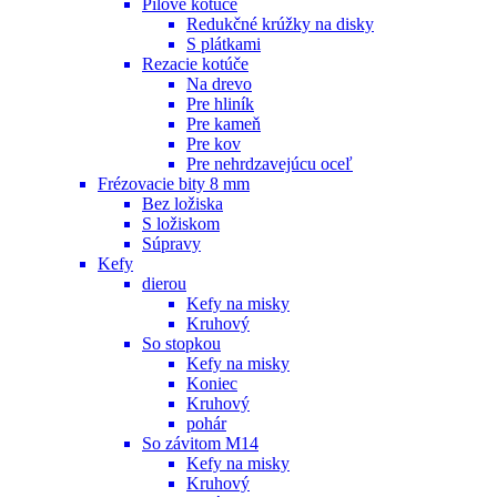
Pílové kotúče
Redukčné krúžky na disky
S plátkami
Rezacie kotúče
Na drevo
Pre hliník
Pre kameň
Pre kov
Pre nehrdzavejúcu oceľ
Frézovacie bity 8 mm
Bez ložiska
S ložiskom
Súpravy
Kefy
dierou
Kefy na misky
Kruhový
So stopkou
Kefy na misky
Koniec
Kruhový
pohár
So závitom M14
Kefy na misky
Kruhový