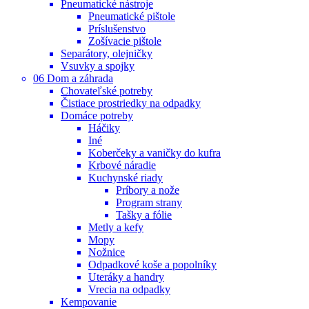
Pneumatické nástroje
Pneumatické pištole
Príslušenstvo
Zošívacie pištole
Separátory, olejničky
Vsuvky a spojky
06 Dom a záhrada
Chovateľské potreby
Čistiace prostriedky na odpadky
Domáce potreby
Háčiky
Iné
Koberčeky a vaničky do kufra
Krbové náradie
Kuchynské riady
Príbory a nože
Program strany
Tašky a fólie
Metly a kefy
Mopy
Nožnice
Odpadkové koše a popolníky
Uteráky a handry
Vrecia na odpadky
Kempovanie