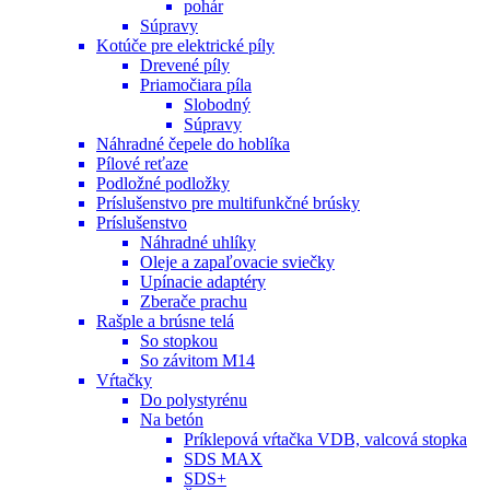
pohár
Súpravy
Kotúče pre elektrické píly
Drevené píly
Priamočiara píla
Slobodný
Súpravy
Náhradné čepele do hoblíka
Pílové reťaze
Podložné podložky
Príslušenstvo pre multifunkčné brúsky
Príslušenstvo
Náhradné uhlíky
Oleje a zapaľovacie sviečky
Upínacie adaptéry
Zberače prachu
Rašple a brúsne telá
So stopkou
So závitom M14
Vŕtačky
Do polystyrénu
Na betón
Príklepová vŕtačka VDB, valcová stopka
SDS MAX
SDS+