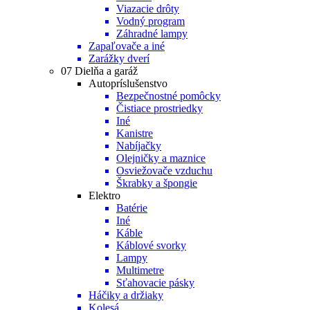
Viazacie drôty
Vodný program
Záhradné lampy
Zapaľovače a iné
Zarážky dverí
07 Dielňa a garáž
Autopríslušenstvo
Bezpečnostné pomôcky
Čistiace prostriedky
Iné
Kanistre
Nabíjačky
Olejničky a maznice
Osviežovače vzduchu
Škrabky a špongie
Elektro
Batérie
Iné
Káble
Káblové svorky
Lampy
Multimetre
Sťahovacie pásky
Háčiky a držiaky
Kolesá