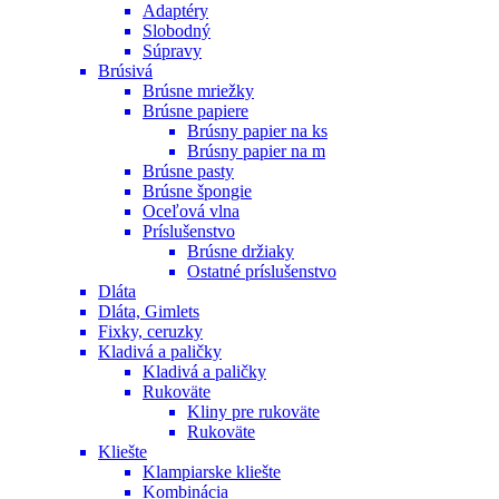
Adaptéry
Slobodný
Súpravy
Brúsivá
Brúsne mriežky
Brúsne papiere
Brúsny papier na ks
Brúsny papier na m
Brúsne pasty
Brúsne špongie
Oceľová vlna
Príslušenstvo
Brúsne držiaky
Ostatné príslušenstvo
Dláta
Dláta, Gimlets
Fixky, ceruzky
Kladivá a paličky
Kladivá a paličky
Rukoväte
Kliny pre rukoväte
Rukoväte
Kliešte
Klampiarske kliešte
Kombinácia