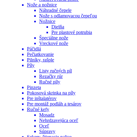
Nože a nožnice
Náhradné čepele
Nože s odlamovacou čepeľou
Nožnice
Dielňa
Pre plastové potrubia
Špeciálne nože
Vreckové nože
Páčidlá
Pečiatkovanie
Pilníky, rašple
Píly
Listy ručných píl
Rezačky rúr
Ručné píly
Pinzeta
Pokosová skrinka na píly
Pre inštalatérov
Pre montáž podláh a tesárov
Ručné kefy
Mosadz
Nehrdzavejúca oceľ
Oceľ
Súpravy
Sekery, štiepacie palice