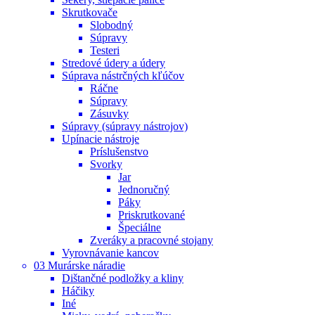
Skrutkovače
Slobodný
Súpravy
Testeri
Stredové údery a údery
Súprava nástrčných kľúčov
Ráčne
Súpravy
Zásuvky
Súpravy (súpravy nástrojov)
Upínacie nástroje
Príslušenstvo
Svorky
Jar
Jednoručný
Páky
Priskrutkované
Špeciálne
Zveráky a pracovné stojany
Vyrovnávanie kancov
03 Murárske náradie
Dištančné podložky a kliny
Háčiky
Iné