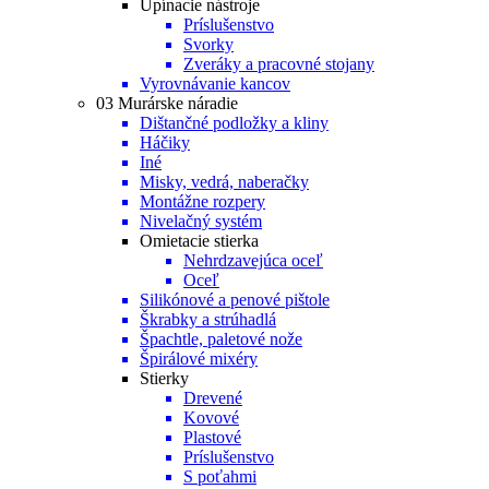
Upínacie nástroje
Príslušenstvo
Svorky
Zveráky a pracovné stojany
Vyrovnávanie kancov
03 Murárske náradie
Dištančné podložky a kliny
Háčiky
Iné
Misky, vedrá, naberačky
Montážne rozpery
Nivelačný systém
Omietacie stierka
Nehrdzavejúca oceľ
Oceľ
Silikónové a penové pištole
Škrabky a strúhadlá
Špachtle, paletové nože
Špirálové mixéry
Stierky
Drevené
Kovové
Plastové
Príslušenstvo
S poťahmi