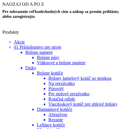
NAOZAJ OD A PO Z
Pre zobrazenie veľkoobchodných cien a nákup sa prosím prihláste,
alebo zaregistrujte.
Produkty
Akcie
01 Príslušenstvo pre stroje
Brúsne papiere
Brúsne pásy
Vláknové a brúsne papiere
Disky
Brúsne kotúče
Brúsny lamelový kotúč so stopkou
Na orezávatko
Pórovitý
Pre stolové orezávatko
Rotačná rašple
Viacdoskový kotúč pre uhlové brúsky
Diamantové kotúče
Abrazívne
Rezanie
Leštiace kotúče