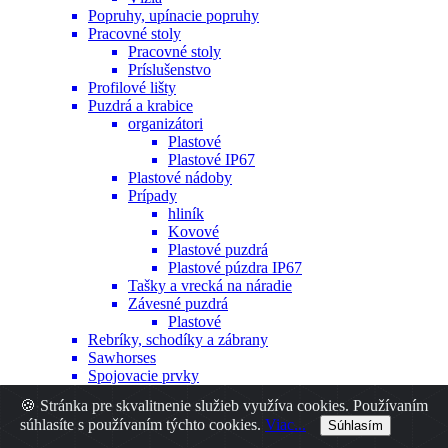
Popruhy, upínacie popruhy
Pracovné stoly
Pracovné stoly
Príslušenstvo
Profilové lišty
Puzdrá a krabice
organizátori
Plastové
Plastové IP67
Plastové nádoby
Prípady
hliník
Kovové
Plastové puzdrá
Plastové púzdra IP67
Tašky a vrecká na náradie
Závesné puzdrá
Plastové
Rebríky, schodíky a zábrany
Sawhorses
Spojovacie prvky
Hmoždinky
🍪 Stránka pre skvalitnenie služieb využíva cookies. Používaním
Iné
súhlasíte s používaním týchto cookies.
Viac...
Súhlasím
Nity
Skrutky