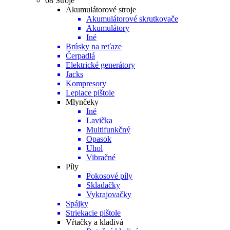
08 Stroje
Akumulátorové stroje
Akumulátorové skrutkovače
Akumulátory
Iné
Brúsky na reťaze
Čerpadlá
Elektrické generátory
Jacks
Kompresory
Lepiace pištole
Mlynčeky
Iné
Lavička
Multifunkčný
Opasok
Uhol
Vibračné
Píly
Pokosové píly
Skladačky
Vykrajovačky
Spájky
Striekacie pištole
Vŕtačky a kladivá