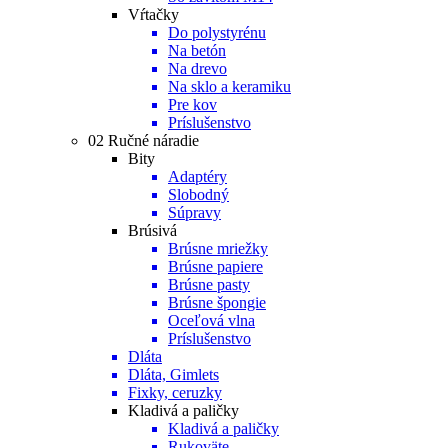
Vŕtačky
Do polystyrénu
Na betón
Na drevo
Na sklo a keramiku
Pre kov
Príslušenstvo
02 Ručné náradie
Bity
Adaptéry
Slobodný
Súpravy
Brúsivá
Brúsne mriežky
Brúsne papiere
Brúsne pasty
Brúsne špongie
Oceľová vlna
Príslušenstvo
Dláta
Dláta, Gimlets
Fixky, ceruzky
Kladivá a paličky
Kladivá a paličky
Rukoväte