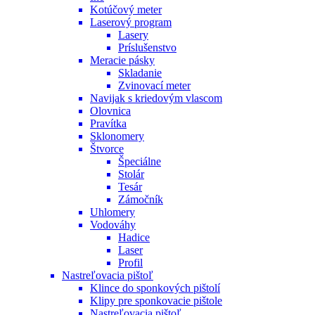
Kotúčový meter
Laserový program
Lasery
Príslušenstvo
Meracie pásky
Skladanie
Zvinovací meter
Navijak s kriedovým vlascom
Olovnica
Pravítka
Sklonomery
Štvorce
Špeciálne
Stolár
Tesár
Zámočník
Uhlomery
Vodováhy
Hadice
Laser
Profil
Nastreľovacia pištoľ
Klince do sponkových pištolí
Klipy pre sponkovacie pištole
Nastreľovacia pištoľ