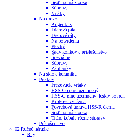
Šesťhranná stopka
Súpravy
Vrtáky
Na drevo
Auger bits
Dierová píla
Dierové píly
Na potvrdenia
Plochý
Sady kolíkov a príslušenstvo
Špeciálne
Súpravy
Záhlbníky
Na sklo a keramiku
Pre kov
Frézovacie vrtáky
HSS-Co plne uzemnený
HSS-G plne uzemnený, lesklý povrch
Krokové cvičenia
Povrchová úprava HSS-R čierna
Šesťhranná stopka
Titán, kobalt, rôzne súpravy
Príslušenstvo
02 Ručné náradie
Bity