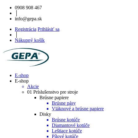
0908 908 467
│
info@gepa.sk
Registrácia
Prihlásiť sa
│
Nákupný košík
E-shop
E-shop
Akcie
01 Príslušenstvo pre stroje
Brúsne papiere
Brúsne pásy
Vláknové a brúsne papiere
Disky
Brúsne kotúče
Diamantové kotúče
Leštiace kotúče
Pílové kotúče