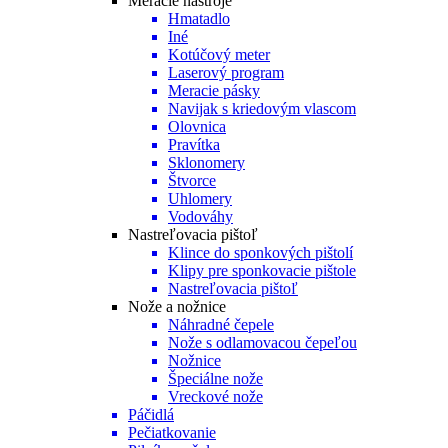
Meracie nástroje
Hmatadlo
Iné
Kotúčový meter
Laserový program
Meracie pásky
Navijak s kriedovým vlascom
Olovnica
Pravítka
Sklonomery
Štvorce
Uhlomery
Vodováhy
Nastreľovacia pištoľ
Klince do sponkových pištolí
Klipy pre sponkovacie pištole
Nastreľovacia pištoľ
Nože a nožnice
Náhradné čepele
Nože s odlamovacou čepeľou
Nožnice
Špeciálne nože
Vreckové nože
Páčidlá
Pečiatkovanie