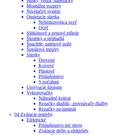
Misky, vedrá, naberačky
Montážne rozpery
Nivelačný systém
Omietacie stierka
Nehrdzavejúca oceľ
Oceľ
Silikónové a penové pištole
Škrabky a strúhadlá
Špachtle, paletové nože
Špirálové mixéry
Stierky
Drevené
Kovové
Plastové
Príslušenstvo
S poťahmi
Umývacie špongie
Vykrajovačky
Náhradné kolesá
Rezačky dlaždíc, zrovnávače dlažby
Rezačky na laminát
04 Zváracie potreby
Elektrické
Príslušenstvo pre stroje
Zváracie drôty a elektródy