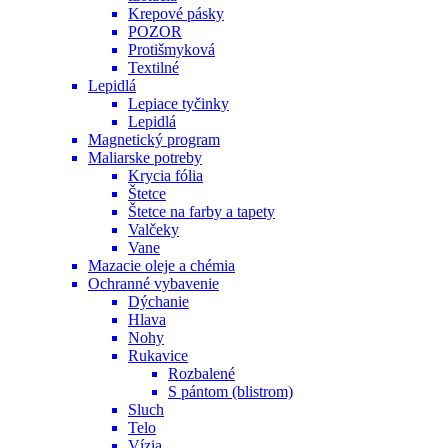
Krepové pásky
POZOR
Protišmyková
Textilné
Lepidlá
Lepiace tyčinky
Lepidlá
Magnetický program
Maliarske potreby
Krycia fólia
Štetce
Štetce na farby a tapety
Valčeky
Vane
Mazacie oleje a chémia
Ochranné vybavenie
Dýchanie
Hlava
Nohy
Rukavice
Rozbalené
S pántom (blistrom)
Sluch
Telo
Vízia