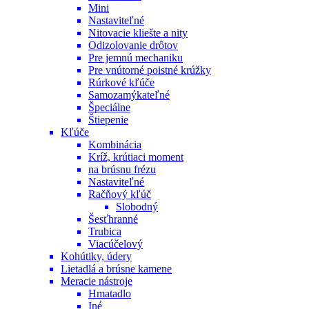
Mini
Nastaviteľné
Nitovacie kliešte a nity
Odizolovanie drôtov
Pre jemnú mechaniku
Pre vnútorné poistné krúžky
Rúrkové kľúče
Samozamýkateľné
Špeciálne
Štiepenie
Kľúče
Kombinácia
Kríž, krútiaci moment
na brúsnu frézu
Nastaviteľné
Račňový kľúč
Slobodný
Šesťhranné
Trubica
Viacúčelový
Kohútiky, údery
Lietadlá a brúsne kamene
Meracie nástroje
Hmatadlo
Iné