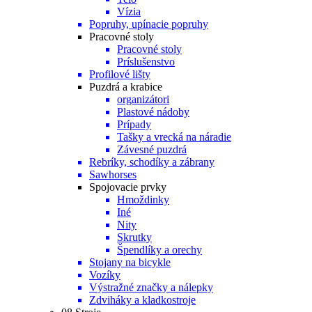
Vízia
Popruhy, upínacie popruhy
Pracovné stoly
Pracovné stoly
Príslušenstvo
Profilové lišty
Puzdrá a krabice
organizátori
Plastové nádoby
Prípady
Tašky a vrecká na náradie
Závesné puzdrá
Rebríky, schodíky a zábrany
Sawhorses
Spojovacie prvky
Hmoždinky
Iné
Nity
Skrutky
Špendlíky a orechy
Stojany na bicykle
Vozíky
Výstražné značky a nálepky
Zdviháky a kladkostroje