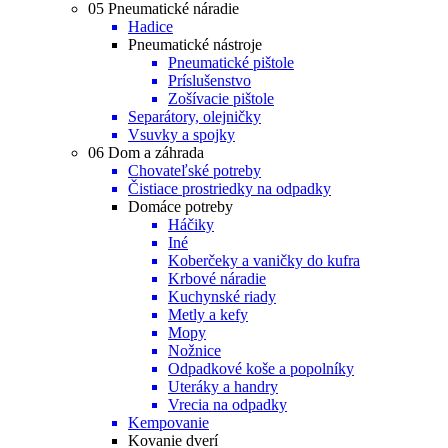
05 Pneumatické náradie
Hadice
Pneumatické nástroje
Pneumatické pištole
Príslušenstvo
Zošívacie pištole
Separátory, olejničky
Vsuvky a spojky
06 Dom a záhrada
Chovateľské potreby
Čistiace prostriedky na odpadky
Domáce potreby
Háčiky
Iné
Koberčeky a vaničky do kufra
Krbové náradie
Kuchynské riady
Metly a kefy
Mopy
Nožnice
Odpadkové koše a popolníky
Uteráky a handry
Vrecia na odpadky
Kempovanie
Kovanie dverí