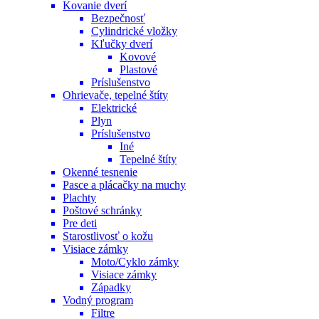
Kovanie dverí
Bezpečnosť
Cylindrické vložky
Kľučky dverí
Kovové
Plastové
Príslušenstvo
Ohrievače, tepelné štíty
Elektrické
Plyn
Príslušenstvo
Iné
Tepelné štíty
Okenné tesnenie
Pasce a plácačky na muchy
Plachty
Poštové schránky
Pre deti
Starostlivosť o kožu
Visiace zámky
Moto/Cyklo zámky
Visiace zámky
Západky
Vodný program
Filtre