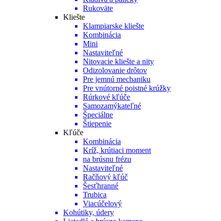
Rukoväte
Kliešte
Klampiarske kliešte
Kombinácia
Mini
Nastaviteľné
Nitovacie kliešte a nity
Odizolovanie drôtov
Pre jemnú mechaniku
Pre vnútorné poistné krúžky
Rúrkové kľúče
Samozamýkateľné
Špeciálne
Štiepenie
Kľúče
Kombinácia
Kríž, krútiaci moment
na brúsnu frézu
Nastaviteľné
Račňový kľúč
Šesťhranné
Trubica
Viacúčelový
Kohútiky, údery