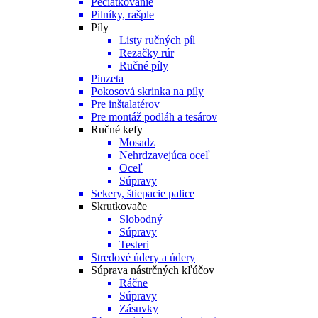
Pečiatkovanie
Pilníky, rašple
Píly
Listy ručných píl
Rezačky rúr
Ručné píly
Pinzeta
Pokosová skrinka na píly
Pre inštalatérov
Pre montáž podláh a tesárov
Ručné kefy
Mosadz
Nehrdzavejúca oceľ
Oceľ
Súpravy
Sekery, štiepacie palice
Skrutkovače
Slobodný
Súpravy
Testeri
Stredové údery a údery
Súprava nástrčných kľúčov
Ráčne
Súpravy
Zásuvky