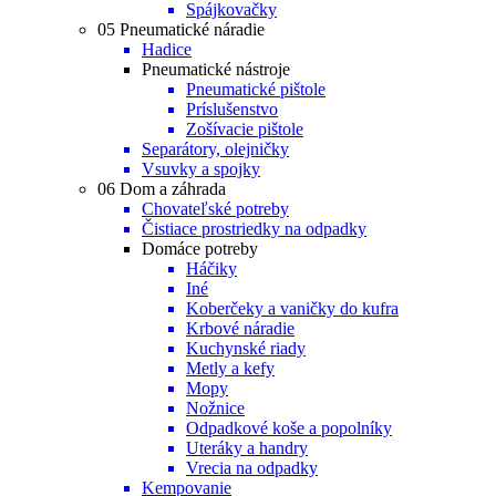
Spájkovačky
05 Pneumatické náradie
Hadice
Pneumatické nástroje
Pneumatické pištole
Príslušenstvo
Zošívacie pištole
Separátory, olejničky
Vsuvky a spojky
06 Dom a záhrada
Chovateľské potreby
Čistiace prostriedky na odpadky
Domáce potreby
Háčiky
Iné
Koberčeky a vaničky do kufra
Krbové náradie
Kuchynské riady
Metly a kefy
Mopy
Nožnice
Odpadkové koše a popolníky
Uteráky a handry
Vrecia na odpadky
Kempovanie