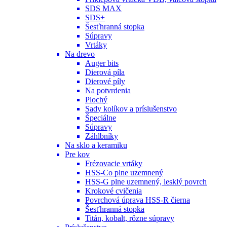
SDS MAX
SDS+
Šesťhranná stopka
Súpravy
Vrtáky
Na drevo
Auger bits
Dierová píla
Dierové píly
Na potvrdenia
Plochý
Sady kolíkov a príslušenstvo
Špeciálne
Súpravy
Záhlbníky
Na sklo a keramiku
Pre kov
Frézovacie vrtáky
HSS-Co plne uzemnený
HSS-G plne uzemnený, lesklý povrch
Krokové cvičenia
Povrchová úprava HSS-R čierna
Šesťhranná stopka
Titán, kobalt, rôzne súpravy