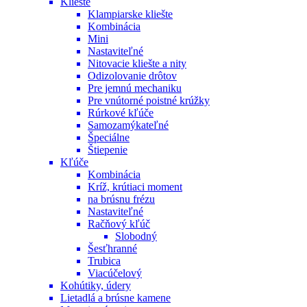
Kliešte
Klampiarske kliešte
Kombinácia
Mini
Nastaviteľné
Nitovacie kliešte a nity
Odizolovanie drôtov
Pre jemnú mechaniku
Pre vnútorné poistné krúžky
Rúrkové kľúče
Samozamýkateľné
Špeciálne
Štiepenie
Kľúče
Kombinácia
Kríž, krútiaci moment
na brúsnu frézu
Nastaviteľné
Račňový kľúč
Slobodný
Šesťhranné
Trubica
Viacúčelový
Kohútiky, údery
Lietadlá a brúsne kamene