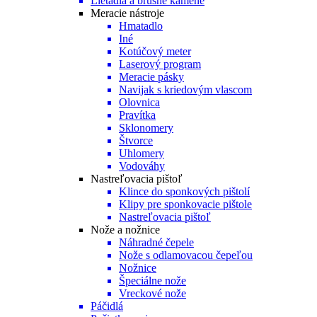
Lietadlá a brúsne kamene
Meracie nástroje
Hmatadlo
Iné
Kotúčový meter
Laserový program
Meracie pásky
Navijak s kriedovým vlascom
Olovnica
Pravítka
Sklonomery
Štvorce
Uhlomery
Vodováhy
Nastreľovacia pištoľ
Klince do sponkových pištolí
Klipy pre sponkovacie pištole
Nastreľovacia pištoľ
Nože a nožnice
Náhradné čepele
Nože s odlamovacou čepeľou
Nožnice
Špeciálne nože
Vreckové nože
Páčidlá