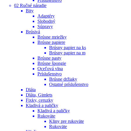
Príslušenstvo
02 Ručné náradie
Bity
Adaptéry
Slobodný
Súpravy
Brúsivá
Brúsne mriežky
Brúsne papiere
Brúsny papier na ks
Brúsny papier na m
Brúsne pasty
Brúsne špongie
Oceľová vlna
Príslušenstvo
Brúsne držiaky
Ostatné príslušenstvo
Dláta
Dláta, Gimlets
Fixky, ceruzky
Kladivá a paličky
Kladivá a paličky
Rukoväte
Kliny pre rukoväte
Rukoväte