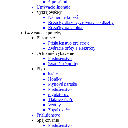
S poťahmi
Umývacie špongie
Vykrajovačky
Náhradné kolesá
Rezačky dlaždíc, zrovnávače dlažby
Rezačky na laminát
04 Zváracie potreby
Elektrické
Príslušenstvo pre stroje
Zváracie drôty a elektródy
Ochranné vybavenie
Príslušenstvo
Zváračské prilby
Plyn
hadica
Horáky
Plynové kartuše
Príslušenstvo
regulátorov
Tlakové fľaše
Ventily
Zapaľovače
Príslušenstvo
Spájkovanie
Príslušenstvo