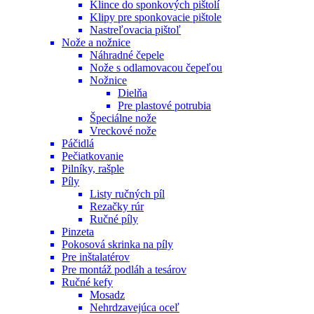
Klince do sponkových pištolí
Klipy pre sponkovacie pištole
Nastreľovacia pištoľ
Nože a nožnice
Náhradné čepele
Nože s odlamovacou čepeľou
Nožnice
Dielňa
Pre plastové potrubia
Špeciálne nože
Vreckové nože
Páčidlá
Pečiatkovanie
Pilníky, rašple
Píly
Listy ručných píl
Rezačky rúr
Ručné píly
Pinzeta
Pokosová skrinka na píly
Pre inštalatérov
Pre montáž podláh a tesárov
Ručné kefy
Mosadz
Nehrdzavejúca oceľ