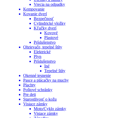
Vrecia na odpadky
Kempovanie
Kovanie dverí
Bezpečnosť
Cylindrické vložky
Kľučky dverí
Kovové
Plastové
Príslušenstvo
Ohrievače, tepelné štíty
Elektrické
Plyn
Príslušenstvo
Iné
Tepelné štíty
Okenné tesnenie
Pasce a plácačky na muchy
Plachty
Poštové schránky
Pre deti
Starostlivosť o kožu
Visiace zámky
Moto/Cyklo zámky
Visiace zámky