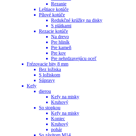
Rezanie
Leštiace kotúče
Pílové kotúče
Redukčné krúžky na disky
S plátkami
Rezacie kotúče
Na drevo
Pre hliník
Pre kameň
Pre kov
Pre nehrdzavejúcu oceľ
Frézovacie bity 8 mm
Bez ložiska
S ložiskom
Súpravy
Kefy
dierou
Kefy na misky
Kruhový
So stopkou
Kefy na misky
Koniec
Kruhový
pohár
So závitom M14