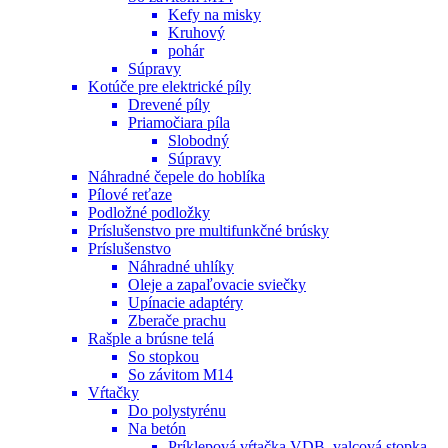
Kefy na misky
Kruhový
pohár
Súpravy
Kotúče pre elektrické píly
Drevené píly
Priamočiara píla
Slobodný
Súpravy
Náhradné čepele do hoblíka
Pílové reťaze
Podložné podložky
Príslušenstvo pre multifunkčné brúsky
Príslušenstvo
Náhradné uhlíky
Oleje a zapaľovacie sviečky
Upínacie adaptéry
Zberače prachu
Rašple a brúsne telá
So stopkou
So závitom M14
Vŕtačky
Do polystyrénu
Na betón
Príklepová vŕtačka VDB, valcová stopka