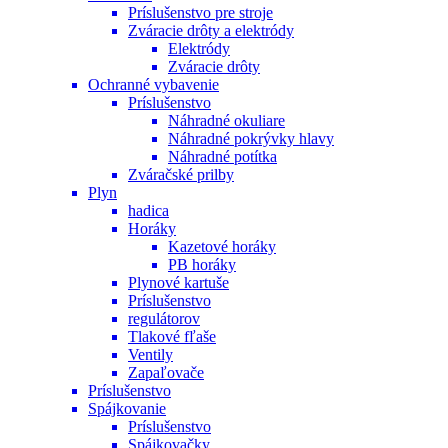
Príslušenstvo pre stroje
Zváracie drôty a elektródy
Elektródy
Zváracie drôty
Ochranné vybavenie
Príslušenstvo
Náhradné okuliare
Náhradné pokrývky hlavy
Náhradné potítka
Zváračské prilby
Plyn
hadica
Horáky
Kazetové horáky
PB horáky
Plynové kartuše
Príslušenstvo
regulátorov
Tlakové fľaše
Ventily
Zapaľovače
Príslušenstvo
Spájkovanie
Príslušenstvo
Spájkovačky