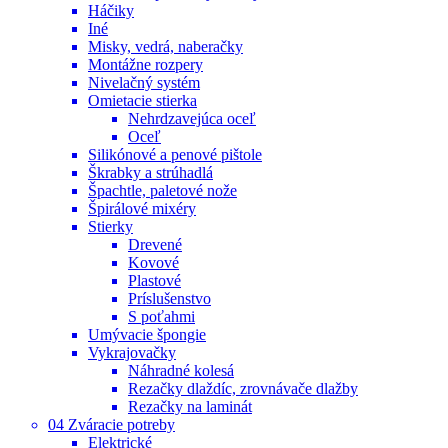
Háčiky
Iné
Misky, vedrá, naberačky
Montážne rozpery
Nivelačný systém
Omietacie stierka
Nehrdzavejúca oceľ
Oceľ
Silikónové a penové pištole
Škrabky a strúhadlá
Špachtle, paletové nože
Špirálové mixéry
Stierky
Drevené
Kovové
Plastové
Príslušenstvo
S poťahmi
Umývacie špongie
Vykrajovačky
Náhradné kolesá
Rezačky dlaždíc, zrovnávače dlažby
Rezačky na laminát
04 Zváracie potreby
Elektrické