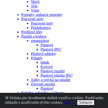
Sluch
Telo
Vízia
Popruhy, upínacie popruhy
Pracovné stoly
Pracovné stoly
Príslušenstvo
Profilové lišty
Puzdrá a krabice
organizátori
Plastové
Plastové IP67
Plastové nádoby
Prípady
hliník
Kovové
Plastové puzdrá
Plastové púzdra IP67
Tašky a vrecká na náradie
Závesné puzdrá
Plastové
Rebríky, schodíky a zábrany
Sawhorses
🍪 Stránka pre skvalitnenie služieb využíva cookies. Používaním
Spojovacie prvky
súhlasíte s používaním týchto cookies.
Viac...
Súhlasím
Hmoždinky