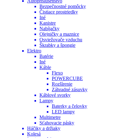
Autopríslušenstvo
Bezpečnostné pomôcky
Čistiace prostriedky
Iné
Kanistre
Nabíjačky
Olejničky a maznice
Osviežovače vzduchu
Škrabky a špongie
Elektro
Batérie
Iné
Káble
Flexo
POWERCUBE
Rozšírenie
Záhradné zásuvky
Káblové svorky
Lampy
Baterky a čelovky
LED lampy
Multimetre
Sťahovacie pásky
Háčiky a držiaky
Kolesá