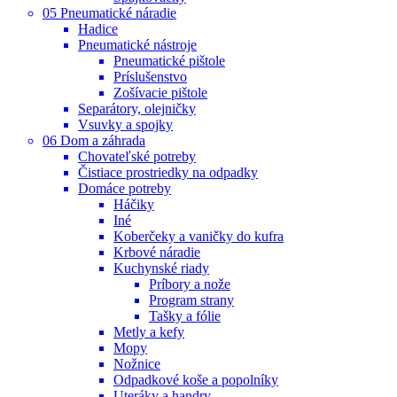
05 Pneumatické náradie
Hadice
Pneumatické nástroje
Pneumatické pištole
Príslušenstvo
Zošívacie pištole
Separátory, olejničky
Vsuvky a spojky
06 Dom a záhrada
Chovateľské potreby
Čistiace prostriedky na odpadky
Domáce potreby
Háčiky
Iné
Koberčeky a vaničky do kufra
Krbové náradie
Kuchynské riady
Príbory a nože
Program strany
Tašky a fólie
Metly a kefy
Mopy
Nožnice
Odpadkové koše a popolníky
Uteráky a handry