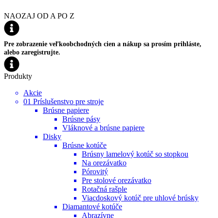
NAOZAJ OD A PO Z
Pre zobrazenie veľkoobchodných cien a nákup sa prosím prihláste,
alebo zaregistrujte.
Produkty
Akcie
01 Príslušenstvo pre stroje
Brúsne papiere
Brúsne pásy
Vláknové a brúsne papiere
Disky
Brúsne kotúče
Brúsny lamelový kotúč so stopkou
Na orezávatko
Pórovitý
Pre stolové orezávatko
Rotačná rašple
Viacdoskový kotúč pre uhlové brúsky
Diamantové kotúče
Abrazívne