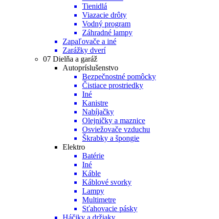
Tienidlá
Viazacie drôty
Vodný program
Záhradné lampy
Zapaľovače a iné
Zarážky dverí
07 Dielňa a garáž
Autopríslušenstvo
Bezpečnostné pomôcky
Čistiace prostriedky
Iné
Kanistre
Nabíjačky
Olejničky a maznice
Osviežovače vzduchu
Škrabky a špongie
Elektro
Batérie
Iné
Káble
Káblové svorky
Lampy
Multimetre
Sťahovacie pásky
Háčiky a držiaky