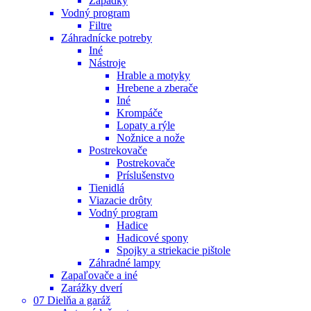
Západky
Vodný program
Filtre
Záhradnícke potreby
Iné
Nástroje
Hrable a motyky
Hrebene a zberače
Iné
Krompáče
Lopaty a rýle
Nožnice a nože
Postrekovače
Postrekovače
Príslušenstvo
Tienidlá
Viazacie drôty
Vodný program
Hadice
Hadicové spony
Spojky a striekacie pištole
Záhradné lampy
Zapaľovače a iné
Zarážky dverí
07 Dielňa a garáž