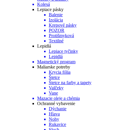
Kolesá
Lepiace pásky
Balenie
Izolácia
Krepové pásky
POZOR
Protišmyková
Textilné
Lepidlá
Lepiace tyčinky
Lepidlá
Magnetický program
Maliarske potreby
Krycia fólia
Štetce
Štetce na farby a tapety
Valčeky
Vane
Mazacie oleje a chémia
Ochranné vybavenie
Dýchanie
Hlava
Nohy
Rukavice
Sluch