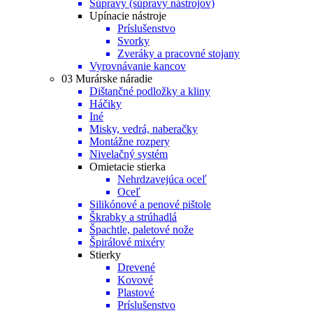
Súpravy (súpravy nástrojov)
Upínacie nástroje
Príslušenstvo
Svorky
Zveráky a pracovné stojany
Vyrovnávanie kancov
03 Murárske náradie
Dištančné podložky a kliny
Háčiky
Iné
Misky, vedrá, naberačky
Montážne rozpery
Nivelačný systém
Omietacie stierka
Nehrdzavejúca oceľ
Oceľ
Silikónové a penové pištole
Škrabky a strúhadlá
Špachtle, paletové nože
Špirálové mixéry
Stierky
Drevené
Kovové
Plastové
Príslušenstvo