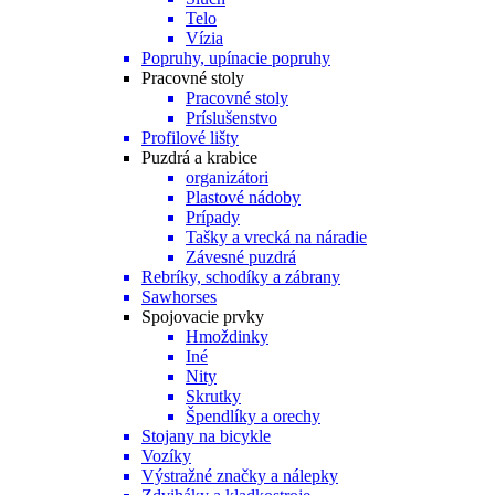
Telo
Vízia
Popruhy, upínacie popruhy
Pracovné stoly
Pracovné stoly
Príslušenstvo
Profilové lišty
Puzdrá a krabice
organizátori
Plastové nádoby
Prípady
Tašky a vrecká na náradie
Závesné puzdrá
Rebríky, schodíky a zábrany
Sawhorses
Spojovacie prvky
Hmoždinky
Iné
Nity
Skrutky
Špendlíky a orechy
Stojany na bicykle
Vozíky
Výstražné značky a nálepky