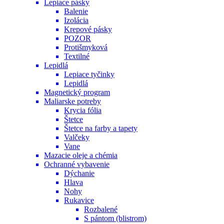
Lepiace pásky
Balenie
Izolácia
Krepové pásky
POZOR
Protišmyková
Textilné
Lepidlá
Lepiace tyčinky
Lepidlá
Magnetický program
Maliarske potreby
Krycia fólia
Štetce
Štetce na farby a tapety
Valčeky
Vane
Mazacie oleje a chémia
Ochranné vybavenie
Dýchanie
Hlava
Nohy
Rukavice
Rozbalené
S pántom (blistrom)