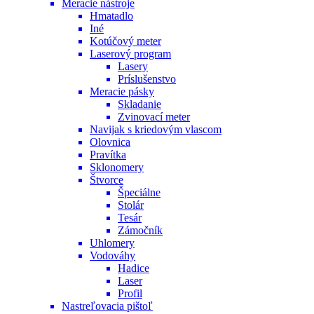
Meracie nástroje
Hmatadlo
Iné
Kotúčový meter
Laserový program
Lasery
Príslušenstvo
Meracie pásky
Skladanie
Zvinovací meter
Navijak s kriedovým vlascom
Olovnica
Pravítka
Sklonomery
Štvorce
Špeciálne
Stolár
Tesár
Zámočník
Uhlomery
Vodováhy
Hadice
Laser
Profil
Nastreľovacia pištoľ