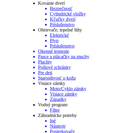
Kovanie dverí
Bezpečnosť
Cylindrické vložky
Kľučky dverí
Príslušenstvo
Ohrievače, tepelné štíty
Elektrické
Plyn
Príslušenstvo
Okenné tesnenie
Pasce a plácačky na muchy
Plachty
Poštové schránky
Pre deti
Starostlivosť o kožu
Visiace zámky
Moto/Cyklo zámky
Visiace zámky
Západky
Vodný program
Filtre
Záhradnícke potreby
Iné
Nástroje
Postrekovače