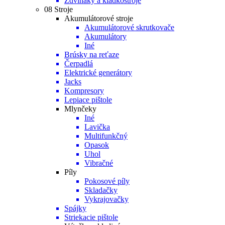
Zdviháky a kladkostroje
08 Stroje
Akumulátorové stroje
Akumulátorové skrutkovače
Akumulátory
Iné
Brúsky na reťaze
Čerpadlá
Elektrické generátory
Jacks
Kompresory
Lepiace pištole
Mlynčeky
Iné
Lavička
Multifunkčný
Opasok
Uhol
Vibračné
Píly
Pokosové píly
Skladačky
Vykrajovačky
Spájky
Striekacie pištole