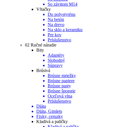
So závitom M14
Vŕtačky
Do polystyrénu
Na betón
Na drevo
Na sklo a keramiku
Pre kov
Príslušenstvo
02 Ručné náradie
Bity
Adaptéry
Slobodný
Súpravy
Brúsivá
Brúsne mriežky
Brúsne papiere
Brúsne pasty
Brúsne špongie
Oceľová vlna
Príslušenstvo
Dláta
Dláta, Gimlets
Fixky, ceruzky
Kladivá a paličky
Kladivá a paličky