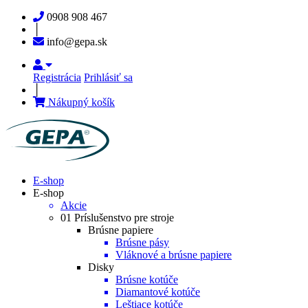
0908 908 467
│
info@gepa.sk
Registrácia
Prihlásiť sa
│
Nákupný košík
E-shop
E-shop
Akcie
01 Príslušenstvo pre stroje
Brúsne papiere
Brúsne pásy
Vláknové a brúsne papiere
Disky
Brúsne kotúče
Diamantové kotúče
Leštiace kotúče