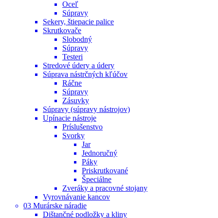
Oceľ
Súpravy
Sekery, štiepacie palice
Skrutkovače
Slobodný
Súpravy
Testeri
Stredové údery a údery
Súprava nástrčných kľúčov
Ráčne
Súpravy
Zásuvky
Súpravy (súpravy nástrojov)
Upínacie nástroje
Príslušenstvo
Svorky
Jar
Jednoručný
Páky
Priskrutkované
Špeciálne
Zveráky a pracovné stojany
Vyrovnávanie kancov
03 Murárske náradie
Dištančné podložky a kliny