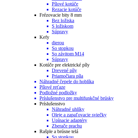
Pílové kotúče
Rezacie kotúče
Frézovacie bity 8 mm
Bez ložiska
S ložiskom
Súpravy
Kefy
dierou
So stopkou
So závitom M14
Súpravy
Kotúče pre elektrické píly
Drevené píly
Priamočiara píla
Náhradné čepele do hoblíka
Pílové reťaze
Podložné podložky
Príslušenstvo pre multifunkčné brúsky
Príslušenstvo
Náhradné uhlíky
Oleje a zapaľovacie sviečky
Upínacie adaptéry
Zberače prachu
Rašple a brúsne telá
So stopkou