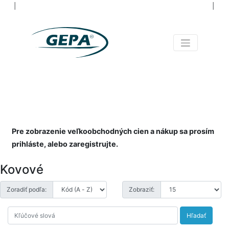
│
│
NIELEN NÁRADIE PRE
VŠETKÝCH
NAOZAJ OD A PO Z
Pre zobrazenie veľkoobchodných cien a nákup sa prosím
prihláste, alebo zaregistrujte.
Kovové
Zoradiť podľa:
Zobraziť:
Hľadať