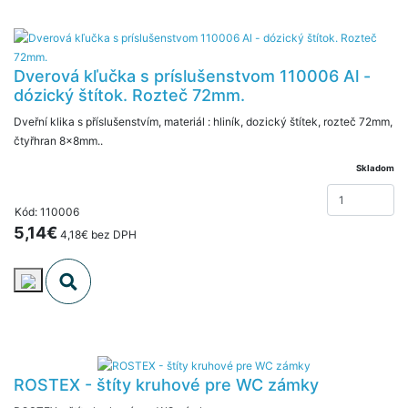
Dverová kľučka s príslušenstvom 110006 Al -
dózický štítok. Rozteč 72mm.
Dveřní klika s příslušenstvím, materiál : hliník, dozický štítek, rozteč 72mm,
čtyřhran 8x8mm..
Skladom
Kód: 110006
5,14€
4,18€ bez DPH
ROSTEX - štíty kruhové pre WC zámky