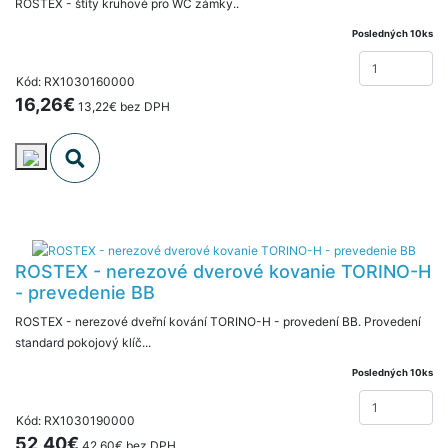
ROSTEX - štíty kruhové pro WC zámky..
Posledných 10ks
Kód: RX1030160000
16,26€
13,22€ bez DPH
ROSTEX - nerezové dverové kovanie TORINO-H
- prevedenie BB
ROSTEX - nerezové dveřní kování TORINO-H - provedení BB. Provedení
standard pokojový klíč...
Posledných 10ks
Kód: RX1030190000
52,40€
42,60€ bez DPH