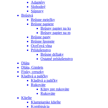
Adaptéry
Slobodný
Súpravy
Brúsivá
Brúsne mriežky
Brúsne papiere
Brúsny papier na ks
Brúsny papier na m
Brúsne pasty
Brúsne špongie
Oceľová vlna
Príslušenstvo
Brúsne držiaky
Ostatné príslušenstvo
Dláta
Dláta, Gimlets
Fixky, ceruzky
Kladivá a paličky
Kladivá a paličky
Rukoväte
Kliny pre rukoväte
Rukoväte
Kliešte
Klampiarske kliešte
Kombinácia