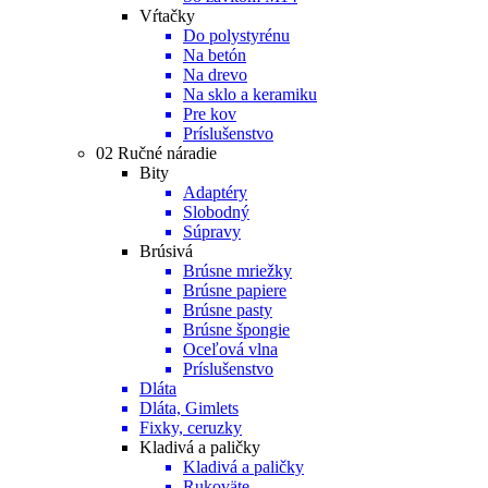
Vŕtačky
Do polystyrénu
Na betón
Na drevo
Na sklo a keramiku
Pre kov
Príslušenstvo
02 Ručné náradie
Bity
Adaptéry
Slobodný
Súpravy
Brúsivá
Brúsne mriežky
Brúsne papiere
Brúsne pasty
Brúsne špongie
Oceľová vlna
Príslušenstvo
Dláta
Dláta, Gimlets
Fixky, ceruzky
Kladivá a paličky
Kladivá a paličky
Rukoväte