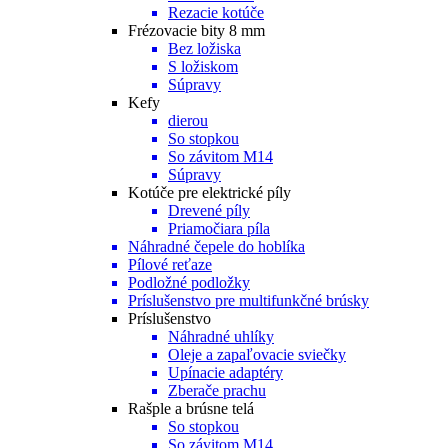
Rezacie kotúče
Frézovacie bity 8 mm
Bez ložiska
S ložiskom
Súpravy
Kefy
dierou
So stopkou
So závitom M14
Súpravy
Kotúče pre elektrické píly
Drevené píly
Priamočiara píla
Náhradné čepele do hoblíka
Pílové reťaze
Podložné podložky
Príslušenstvo pre multifunkčné brúsky
Príslušenstvo
Náhradné uhlíky
Oleje a zapaľovacie sviečky
Upínacie adaptéry
Zberače prachu
Rašple a brúsne telá
So stopkou
So závitom M14