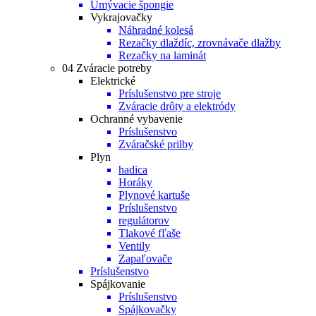
Umývacie špongie
Vykrajovačky
Náhradné kolesá
Rezačky dlaždíc, zrovnávače dlažby
Rezačky na laminát
04 Zváracie potreby
Elektrické
Príslušenstvo pre stroje
Zváracie drôty a elektródy
Ochranné vybavenie
Príslušenstvo
Zváračské prilby
Plyn
hadica
Horáky
Plynové kartuše
Príslušenstvo
regulátorov
Tlakové fľaše
Ventily
Zapaľovače
Príslušenstvo
Spájkovanie
Príslušenstvo
Spájkovačky