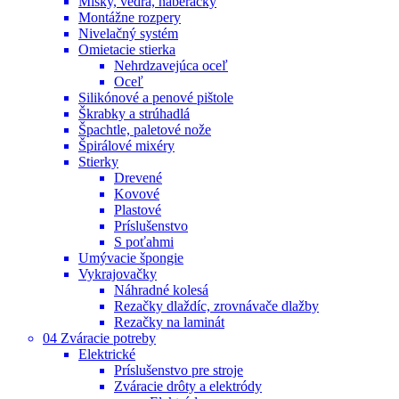
Misky, vedrá, naberačky
Montážne rozpery
Nivelačný systém
Omietacie stierka
Nehrdzavejúca oceľ
Oceľ
Silikónové a penové pištole
Škrabky a strúhadlá
Špachtle, paletové nože
Špirálové mixéry
Stierky
Drevené
Kovové
Plastové
Príslušenstvo
S poťahmi
Umývacie špongie
Vykrajovačky
Náhradné kolesá
Rezačky dlaždíc, zrovnávače dlažby
Rezačky na laminát
04 Zváracie potreby
Elektrické
Príslušenstvo pre stroje
Zváracie drôty a elektródy