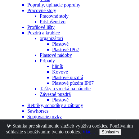
Popruhy, upínacie popruhy
Pracovné stoly
Pracovné stoly
Príslušenstvo
Profilové lišty
Puzdrá a krabice
organizátori
Plastové
Plastové IP67
Plastové nádoby
Prípady
hliník
Kovové
Plastové puzdrá
Plastové púzdra IP67
Tašky a vrecká na náradie
Závesné puzdrá
Plastové
Rebríky, schodíky a zábrany
Sawhorses
Spojovacie prvky
Hmoždinky
🍪 Stránka pre skvalitnenie služieb využíva cookies. Používaním
Iné
súhlasíte s používaním týchto cookies.
Viac...
Súhlasím
Nity
Skrutky