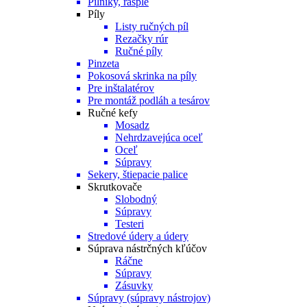
Pilníky, rašple
Píly
Listy ručných píl
Rezačky rúr
Ručné píly
Pinzeta
Pokosová skrinka na píly
Pre inštalatérov
Pre montáž podláh a tesárov
Ručné kefy
Mosadz
Nehrdzavejúca oceľ
Oceľ
Súpravy
Sekery, štiepacie palice
Skrutkovače
Slobodný
Súpravy
Testeri
Stredové údery a údery
Súprava nástrčných kľúčov
Ráčne
Súpravy
Zásuvky
Súpravy (súpravy nástrojov)