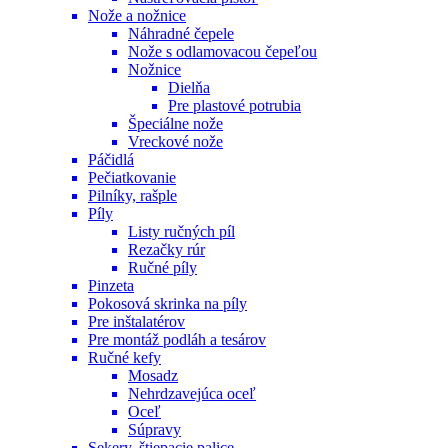
Nože a nožnice
Náhradné čepele
Nože s odlamovacou čepeľou
Nožnice
Dielňa
Pre plastové potrubia
Špeciálne nože
Vreckové nože
Páčidlá
Pečiatkovanie
Pilníky, rašple
Píly
Listy ručných píl
Rezačky rúr
Ručné píly
Pinzeta
Pokosová skrinka na píly
Pre inštalatérov
Pre montáž podláh a tesárov
Ručné kefy
Mosadz
Nehrdzavejúca oceľ
Oceľ
Súpravy
Sekery, štiepacie palice