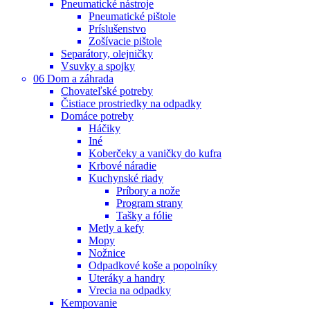
Pneumatické nástroje
Pneumatické pištole
Príslušenstvo
Zošívacie pištole
Separátory, olejničky
Vsuvky a spojky
06 Dom a záhrada
Chovateľské potreby
Čistiace prostriedky na odpadky
Domáce potreby
Háčiky
Iné
Koberčeky a vaničky do kufra
Krbové náradie
Kuchynské riady
Príbory a nože
Program strany
Tašky a fólie
Metly a kefy
Mopy
Nožnice
Odpadkové koše a popolníky
Uteráky a handry
Vrecia na odpadky
Kempovanie