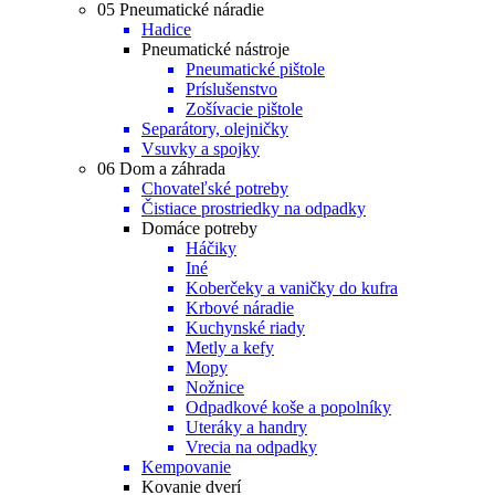
05 Pneumatické náradie
Hadice
Pneumatické nástroje
Pneumatické pištole
Príslušenstvo
Zošívacie pištole
Separátory, olejničky
Vsuvky a spojky
06 Dom a záhrada
Chovateľské potreby
Čistiace prostriedky na odpadky
Domáce potreby
Háčiky
Iné
Koberčeky a vaničky do kufra
Krbové náradie
Kuchynské riady
Metly a kefy
Mopy
Nožnice
Odpadkové koše a popolníky
Uteráky a handry
Vrecia na odpadky
Kempovanie
Kovanie dverí