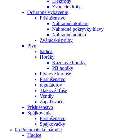
Elektródy
Zváracie drôty
Ochranné vybavenie
Príslušenstvo
Náhradné okuliare
Náhradné pokrývky hlavy
Náhradné potítka
Zváračské prilby
Plyn
hadica
Horáky
Kazetové horáky
PB horáky
Plynové kartuše
Príslušenstvo
regulátorov
Tlakové fľaše
Ventily
Zapaľovače
Príslušenstvo
Spájkovanie
Príslušenstvo
Spájkovačky
05 Pneumatické náradie
Hadice