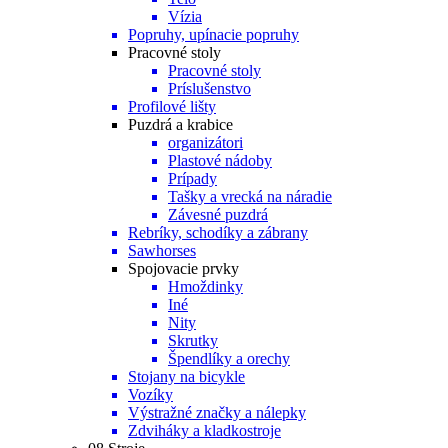
Vízia
Popruhy, upínacie popruhy
Pracovné stoly
Pracovné stoly
Príslušenstvo
Profilové lišty
Puzdrá a krabice
organizátori
Plastové nádoby
Prípady
Tašky a vrecká na náradie
Závesné puzdrá
Rebríky, schodíky a zábrany
Sawhorses
Spojovacie prvky
Hmoždinky
Iné
Nity
Skrutky
Špendlíky a orechy
Stojany na bicykle
Vozíky
Výstražné značky a nálepky
Zdviháky a kladkostroje