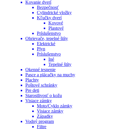
Kovanie dverí
Bezpečnosť
Cylindrické vložky
Kľučky dverí
Kovové
Plastové
Príslušenstvo
Ohrievače, tepelné štíty
Elektrické
Plyn
Príslušenstvo
Iné
Tepelné štíty
Okenné tesnenie
Pasce a plácačky na muchy
Plachty
Poštové schránky
Pre deti
Starostlivosť o kožu
Visiace zámky
Moto/Cyklo zámky
Visiace zámky
Západky
Vodný program
Filtre