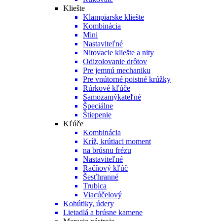
Kliešte
Klampiarske kliešte
Kombinácia
Mini
Nastaviteľné
Nitovacie kliešte a nity
Odizolovanie drôtov
Pre jemnú mechaniku
Pre vnútorné poistné krúžky
Rúrkové kľúče
Samozamýkateľné
Špeciálne
Štiepenie
Kľúče
Kombinácia
Kríž, krútiaci moment
na brúsnu frézu
Nastaviteľné
Račňový kľúč
Šesťhranné
Trubica
Viacúčelový
Kohútiky, údery
Lietadlá a brúsne kamene