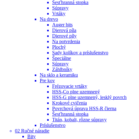
Šesťhranná stopka
Súpravy
Vrtáky
Na drevo
Auger bits
Dierová píla
Dierové píly
Na potvrdenia
Plochý
Sady kolíkov a príslušenstvo
Špeciálne
Súpravy
Záhlbníky
Na sklo a keramiku
Pre kov
Frézovacie vrtáky
HSS-Co plne uzemnený
HSS-G plne uzemnený, lesklý povrch
Krokové cvičenia
Povrchová úprava HSS-R čierna
Šesťhranná stopka
Titán, kobalt, rôzne súpravy
Príslušenstvo
02 Ručné náradie
Bity