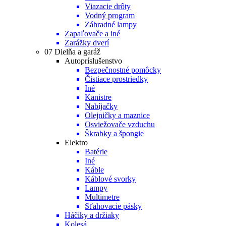
Viazacie drôty
Vodný program
Záhradné lampy
Zapaľovače a iné
Zarážky dverí
07 Dielňa a garáž
Autopríslušenstvo
Bezpečnostné pomôcky
Čistiace prostriedky
Iné
Kanistre
Nabíjačky
Olejničky a maznice
Osviežovače vzduchu
Škrabky a špongie
Elektro
Batérie
Iné
Káble
Káblové svorky
Lampy
Multimetre
Sťahovacie pásky
Háčiky a držiaky
Kolesá