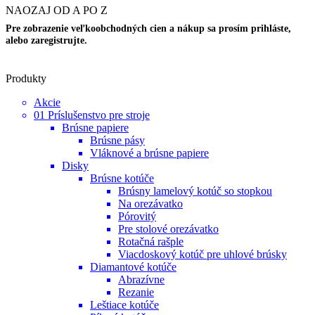
NAOZAJ OD A PO Z
Pre zobrazenie veľkoobchodných cien a nákup sa prosím prihláste,
alebo zaregistrujte.
Produkty
Akcie
01 Príslušenstvo pre stroje
Brúsne papiere
Brúsne pásy
Vláknové a brúsne papiere
Disky
Brúsne kotúče
Brúsny lamelový kotúč so stopkou
Na orezávatko
Pórovitý
Pre stolové orezávatko
Rotačná rašple
Viacdoskový kotúč pre uhlové brúsky
Diamantové kotúče
Abrazívne
Rezanie
Leštiace kotúče