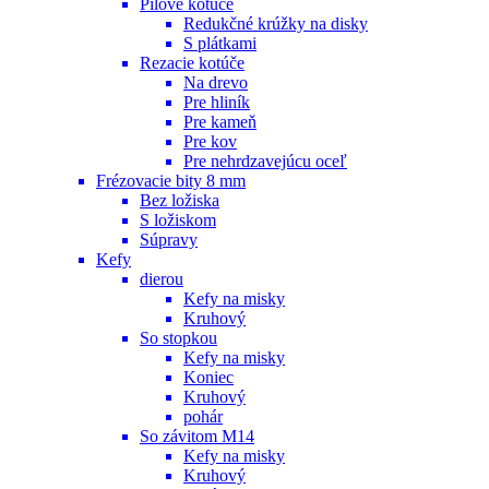
Pílové kotúče
Redukčné krúžky na disky
S plátkami
Rezacie kotúče
Na drevo
Pre hliník
Pre kameň
Pre kov
Pre nehrdzavejúcu oceľ
Frézovacie bity 8 mm
Bez ložiska
S ložiskom
Súpravy
Kefy
dierou
Kefy na misky
Kruhový
So stopkou
Kefy na misky
Koniec
Kruhový
pohár
So závitom M14
Kefy na misky
Kruhový