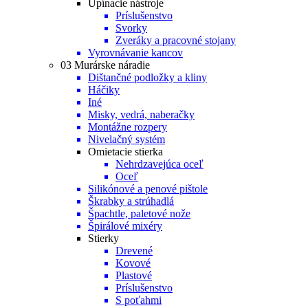
Upínacie nástroje
Príslušenstvo
Svorky
Zveráky a pracovné stojany
Vyrovnávanie kancov
03 Murárske náradie
Dištančné podložky a kliny
Háčiky
Iné
Misky, vedrá, naberačky
Montážne rozpery
Nivelačný systém
Omietacie stierka
Nehrdzavejúca oceľ
Oceľ
Silikónové a penové pištole
Škrabky a strúhadlá
Špachtle, paletové nože
Špirálové mixéry
Stierky
Drevené
Kovové
Plastové
Príslušenstvo
S poťahmi