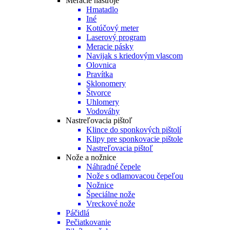
Meracie nástroje
Hmatadlo
Iné
Kotúčový meter
Laserový program
Meracie pásky
Navijak s kriedovým vlascom
Olovnica
Pravítka
Sklonomery
Štvorce
Uhlomery
Vodováhy
Nastreľovacia pištoľ
Klince do sponkových pištolí
Klipy pre sponkovacie pištole
Nastreľovacia pištoľ
Nože a nožnice
Náhradné čepele
Nože s odlamovacou čepeľou
Nožnice
Špeciálne nože
Vreckové nože
Páčidlá
Pečiatkovanie