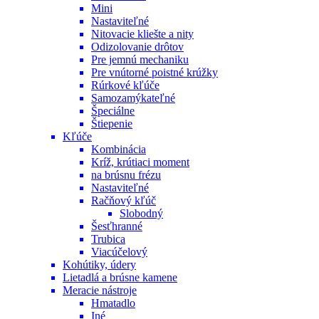
Mini
Nastaviteľné
Nitovacie kliešte a nity
Odizolovanie drôtov
Pre jemnú mechaniku
Pre vnútorné poistné krúžky
Rúrkové kľúče
Samozamýkateľné
Špeciálne
Štiepenie
Kľúče
Kombinácia
Kríž, krútiaci moment
na brúsnu frézu
Nastaviteľné
Račňový kľúč
Slobodný
Šesťhranné
Trubica
Viacúčelový
Kohútiky, údery
Lietadlá a brúsne kamene
Meracie nástroje
Hmatadlo
Iné