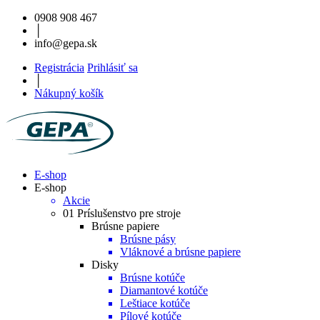
0908 908 467
│
info@gepa.sk
Registrácia
Prihlásiť sa
│
Nákupný košík
E-shop
E-shop
Akcie
01 Príslušenstvo pre stroje
Brúsne papiere
Brúsne pásy
Vláknové a brúsne papiere
Disky
Brúsne kotúče
Diamantové kotúče
Leštiace kotúče
Pílové kotúče