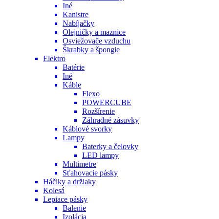
Iné
Kanistre
Nabíjačky
Olejničky a maznice
Osviežovače vzduchu
Škrabky a špongie
Elektro
Batérie
Iné
Káble
Flexo
POWERCUBE
Rozšírenie
Záhradné zásuvky
Káblové svorky
Lampy
Baterky a čelovky
LED lampy
Multimetre
Sťahovacie pásky
Háčiky a držiaky
Kolesá
Lepiace pásky
Balenie
Izolácia