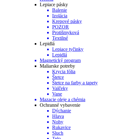
Lepiace pásky
Balenie
Izolácia
Krepové pásky
POZOR
Protišmyková
Textilné
Lepidlá
Lepiace tyčinky
Lepidlá
Magnetický program
Maliarske potreby
Krycia fólia
Štetce
Štetce na farby a tapety
Valčeky
Vane
Mazacie oleje a chémia
Ochranné vybavenie
Dýchanie
Hlava
Nohy
Rukavice
Sluch
Telo