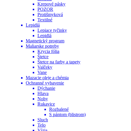
Krepové pásky
POZOR
Protišmyková
Textilné
Lepidlá
Lepiace tyčinky
Lepidlá
Magnetický program
Maliarske potreby
Krycia fólia
Štetce
Štetce na farby a tapety
Valčeky
Vane
Mazacie oleje a chémia
Ochranné vybavenie
Dýchanie
Hlava
Nohy
Rukavice
Rozbalené
S pántom (blistrom)
Sluch
Telo
Vízia