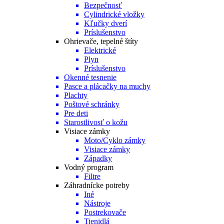
Bezpečnosť
Cylindrické vložky
Kľučky dverí
Príslušenstvo
Ohrievače, tepelné štíty
Elektrické
Plyn
Príslušenstvo
Okenné tesnenie
Pasce a plácačky na muchy
Plachty
Poštové schránky
Pre deti
Starostlivosť o kožu
Visiace zámky
Moto/Cyklo zámky
Visiace zámky
Západky
Vodný program
Filtre
Záhradnícke potreby
Iné
Nástroje
Postrekovače
Tienidlá