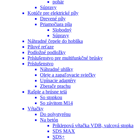
pohár
Súpravy
Kotúče pre elektrické píly
Drevené píly
Priamočiara píla
Slobodný
Súpravy
Náhradné čepele do hoblíka
Pílové reťaze
Podložné podložky
Príslušenstvo pre multifunkčné brúsky
Príslušenstvo
Náhradné uhlíky
Oleje a zapaľovacie sviečky
Upínacie adaptéry
Zberače prachu
Rašple a brúsne telá
So stopkou
So závitom M14
Vŕtačky
Do polystyrénu
Na betón
Príklepová vŕtačka VDB, valcová stopka
SDS MAX
SDS+