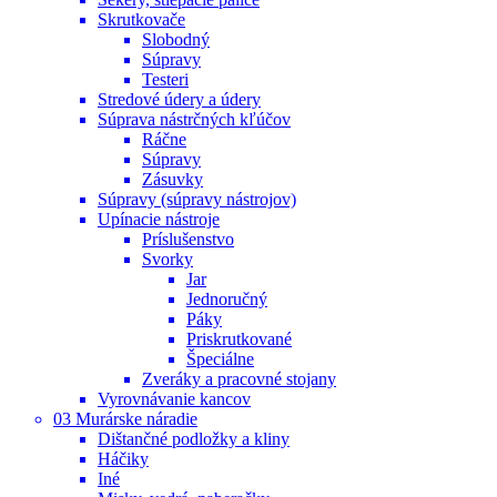
Skrutkovače
Slobodný
Súpravy
Testeri
Stredové údery a údery
Súprava nástrčných kľúčov
Ráčne
Súpravy
Zásuvky
Súpravy (súpravy nástrojov)
Upínacie nástroje
Príslušenstvo
Svorky
Jar
Jednoručný
Páky
Priskrutkované
Špeciálne
Zveráky a pracovné stojany
Vyrovnávanie kancov
03 Murárske náradie
Dištančné podložky a kliny
Háčiky
Iné