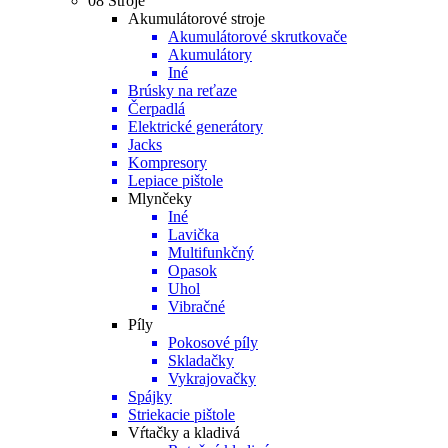
08 Stroje
Akumulátorové stroje
Akumulátorové skrutkovače
Akumulátory
Iné
Brúsky na reťaze
Čerpadlá
Elektrické generátory
Jacks
Kompresory
Lepiace pištole
Mlynčeky
Iné
Lavička
Multifunkčný
Opasok
Uhol
Vibračné
Píly
Pokosové píly
Skladačky
Vykrajovačky
Spájky
Striekacie pištole
Vŕtačky a kladivá