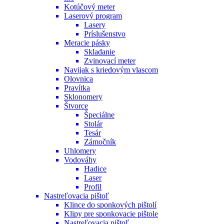
Kotúčový meter
Laserový program
Lasery
Príslušenstvo
Meracie pásky
Skladanie
Zvinovací meter
Navijak s kriedovým vlascom
Olovnica
Pravítka
Sklonomery
Štvorce
Špeciálne
Stolár
Tesár
Zámočník
Uhlomery
Vodováhy
Hadice
Laser
Profil
Nastreľovacia pištoľ
Klince do sponkových pištolí
Klipy pre sponkovacie pištole
Nastreľovacia pištoľ