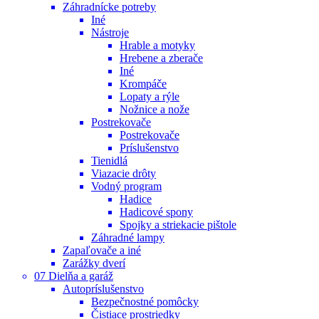
Záhradnícke potreby
Iné
Nástroje
Hrable a motyky
Hrebene a zberače
Iné
Krompáče
Lopaty a rýle
Nožnice a nože
Postrekovače
Postrekovače
Príslušenstvo
Tienidlá
Viazacie drôty
Vodný program
Hadice
Hadicové spony
Spojky a striekacie pištole
Záhradné lampy
Zapaľovače a iné
Zarážky dverí
07 Dielňa a garáž
Autopríslušenstvo
Bezpečnostné pomôcky
Čistiace prostriedky