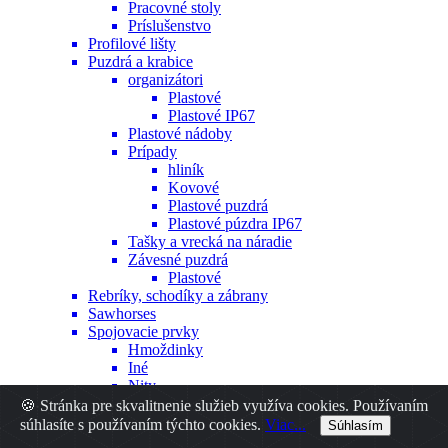
Pracovné stoly
Príslušenstvo
Profilové lišty
Puzdrá a krabice
organizátori
Plastové
Plastové IP67
Plastové nádoby
Prípady
hliník
Kovové
Plastové puzdrá
Plastové púzdra IP67
Tašky a vrecká na náradie
Závesné puzdrá
Plastové
Rebríky, schodíky a zábrany
Sawhorses
Spojovacie prvky
Hmoždinky
Iné
Nity
Skrutky
🍪 Stránka pre skvalitnenie služieb využíva cookies. Používaním
Špendlíky a orechy
súhlasíte s používaním týchto cookies.
Viac...
Súhlasím
Stojany na bicykle