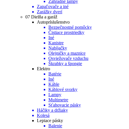
Záhradné lampy
Zapaľovače a iné
Zarážky dverí
07 Dielňa a garáž
Autopríslušenstvo
Bezpečnostné pomôcky
Čistiace prostriedky
Iné
Kanistre
Nabíjačky
Olejničky a maznice
Osviežovače vzduchu
Škrabky a špongie
Elektro
Batérie
Iné
Káble
Káblové svorky
Lampy
Multimetre
Sťahovacie pásky
Háčiky a držiaky
Kolesá
Lepiace pásky
Balenie