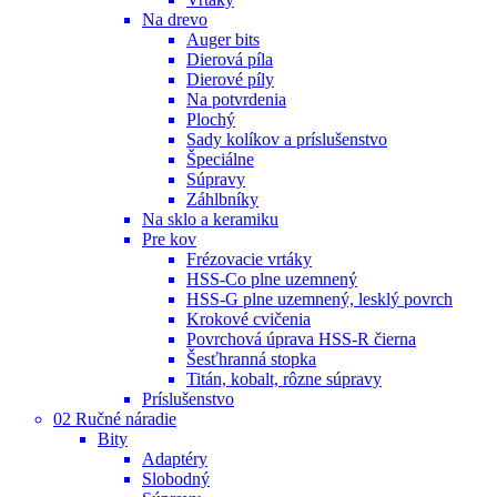
Na drevo
Auger bits
Dierová píla
Dierové píly
Na potvrdenia
Plochý
Sady kolíkov a príslušenstvo
Špeciálne
Súpravy
Záhlbníky
Na sklo a keramiku
Pre kov
Frézovacie vrtáky
HSS-Co plne uzemnený
HSS-G plne uzemnený, lesklý povrch
Krokové cvičenia
Povrchová úprava HSS-R čierna
Šesťhranná stopka
Titán, kobalt, rôzne súpravy
Príslušenstvo
02 Ručné náradie
Bity
Adaptéry
Slobodný