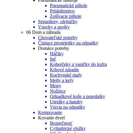
Pneumatické nástroje
Pneumatické pištole
Príslušenstvo
Zošívacie pištole
Separátory, olejničky
Vsuvky a spojky
06 Dom a záhrada
Chovateľské potreby
Čistiace prostriedky na odpadky
Domáce potreby
Háčiky
Iné
Koberčeky a vaničky do kufra
Krbové náradie
Kuchynské riady
Metly a kefy
Mopy
Nožnice
Odpadkové koše a popolníky
Uteráky a handry
Vrecia na odpadky
Kempovanie
Kovanie dverí
Bezpečnosť
Cylindrické vložky