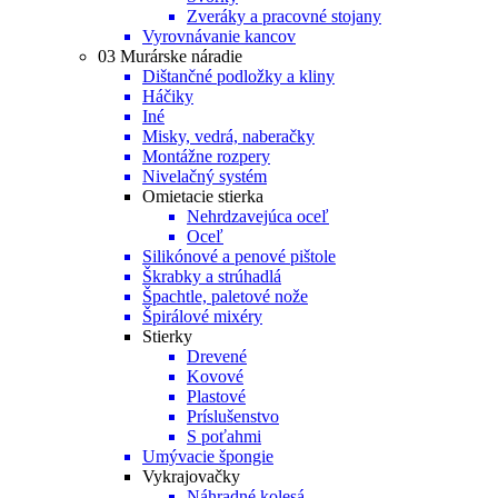
Zveráky a pracovné stojany
Vyrovnávanie kancov
03 Murárske náradie
Dištančné podložky a kliny
Háčiky
Iné
Misky, vedrá, naberačky
Montážne rozpery
Nivelačný systém
Omietacie stierka
Nehrdzavejúca oceľ
Oceľ
Silikónové a penové pištole
Škrabky a strúhadlá
Špachtle, paletové nože
Špirálové mixéry
Stierky
Drevené
Kovové
Plastové
Príslušenstvo
S poťahmi
Umývacie špongie
Vykrajovačky
Náhradné kolesá