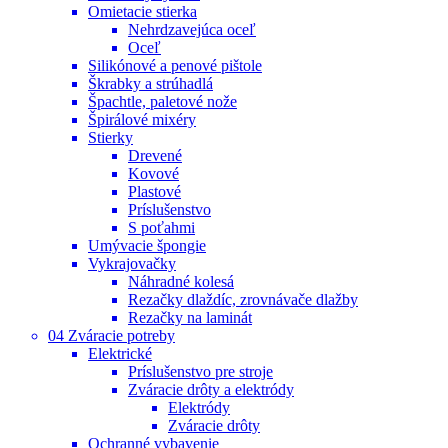
Omietacie stierka
Nehrdzavejúca oceľ
Oceľ
Silikónové a penové pištole
Škrabky a strúhadlá
Špachtle, paletové nože
Špirálové mixéry
Stierky
Drevené
Kovové
Plastové
Príslušenstvo
S poťahmi
Umývacie špongie
Vykrajovačky
Náhradné kolesá
Rezačky dlaždíc, zrovnávače dlažby
Rezačky na laminát
04 Zváracie potreby
Elektrické
Príslušenstvo pre stroje
Zváracie drôty a elektródy
Elektródy
Zváracie drôty
Ochranné vybavenie