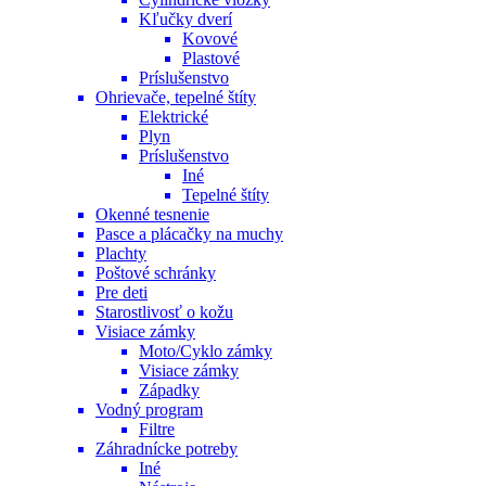
Kľučky dverí
Kovové
Plastové
Príslušenstvo
Ohrievače, tepelné štíty
Elektrické
Plyn
Príslušenstvo
Iné
Tepelné štíty
Okenné tesnenie
Pasce a plácačky na muchy
Plachty
Poštové schránky
Pre deti
Starostlivosť o kožu
Visiace zámky
Moto/Cyklo zámky
Visiace zámky
Západky
Vodný program
Filtre
Záhradnícke potreby
Iné