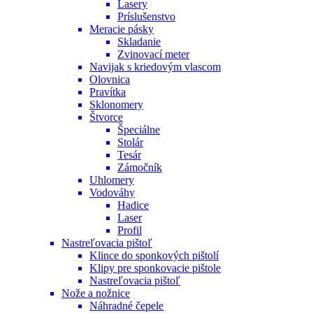
Lasery
Príslušenstvo
Meracie pásky
Skladanie
Zvinovací meter
Navijak s kriedovým vlascom
Olovnica
Pravítka
Sklonomery
Štvorce
Špeciálne
Stolár
Tesár
Zámočník
Uhlomery
Vodováhy
Hadice
Laser
Profil
Nastreľovacia pištoľ
Klince do sponkových pištolí
Klipy pre sponkovacie pištole
Nastreľovacia pištoľ
Nože a nožnice
Náhradné čepele