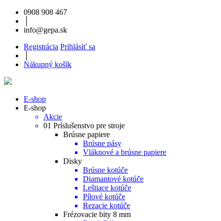
0908 908 467
│
info@gepa.sk
Registrácia
Prihlásiť sa
│
Nákupný košík
E-shop
E-shop
Akcie
01 Príslušenstvo pre stroje
Brúsne papiere
Brúsne pásy
Vláknové a brúsne papiere
Disky
Brúsne kotúče
Diamantové kotúče
Leštiace kotúče
Pílové kotúče
Rezacie kotúče
Frézovacie bity 8 mm