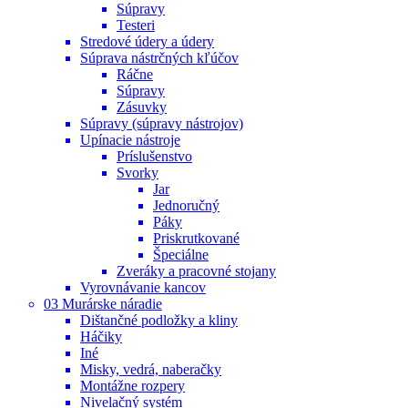
Súpravy
Testeri
Stredové údery a údery
Súprava nástrčných kľúčov
Ráčne
Súpravy
Zásuvky
Súpravy (súpravy nástrojov)
Upínacie nástroje
Príslušenstvo
Svorky
Jar
Jednoručný
Páky
Priskrutkované
Špeciálne
Zveráky a pracovné stojany
Vyrovnávanie kancov
03 Murárske náradie
Dištančné podložky a kliny
Háčiky
Iné
Misky, vedrá, naberačky
Montážne rozpery
Nivelačný systém