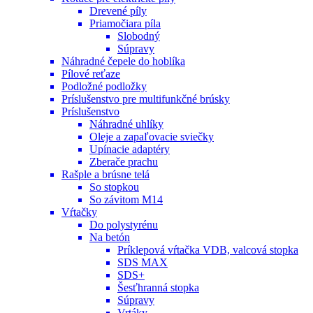
Drevené píly
Priamočiara píla
Slobodný
Súpravy
Náhradné čepele do hoblíka
Pílové reťaze
Podložné podložky
Príslušenstvo pre multifunkčné brúsky
Príslušenstvo
Náhradné uhlíky
Oleje a zapaľovacie sviečky
Upínacie adaptéry
Zberače prachu
Rašple a brúsne telá
So stopkou
So závitom M14
Vŕtačky
Do polystyrénu
Na betón
Príklepová vŕtačka VDB, valcová stopka
SDS MAX
SDS+
Šesťhranná stopka
Súpravy
Vrtáky