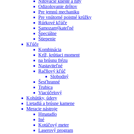
Nitovacie kliešte a nity
Odizolovanie drôtov
Pre jemnú mechaniku
Pre vnútorné poistné krúžky
Rúrkové kľúče
Samozamýkateľné
Špeciálne
Štiepenie
Kľúče
Kombinácia
Kríž, krútiaci moment
na brúsnu frézu
Nastaviteľné
Račňový kľúč
Slobodný
Šesťhranné
Trubica
Viacúčelový
Kohútiky, údery
Lietadlá a brúsne kamene
Meracie nástroje
Hmatadlo
Iné
Kotúčový meter
Laserový program