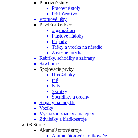
Pracovné stoly
Pracovné stoly
Príslušenstvo
Profilové lišty
Puzdrá a krabice
organizátori
Plastové nádoby
Prípady
Tašky a vrecká na náradie
Závesné puzdrá
Rebríky, schodíky a zábrany
Sawhorses
Spojovacie prvky
Hmoždinky
Iné
Nity
Skrutky
Špendlíky a orechy
Stojany na bicykle
Vozíky
Výstražné značky a nálepky
Zdviháky a kladkostroje
08 Stroje
Akumulátorové stroje
Akumulátorové skrutkovače