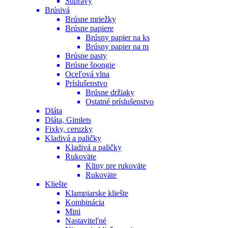
Súpravy
Brúsivá
Brúsne mriežky
Brúsne papiere
Brúsny papier na ks
Brúsny papier na m
Brúsne pasty
Brúsne špongie
Oceľová vlna
Príslušenstvo
Brúsne držiaky
Ostatné príslušenstvo
Dláta
Dláta, Gimlets
Fixky, ceruzky
Kladivá a paličky
Kladivá a paličky
Rukoväte
Kliny pre rukoväte
Rukoväte
Kliešte
Klampiarske kliešte
Kombinácia
Mini
Nastaviteľné