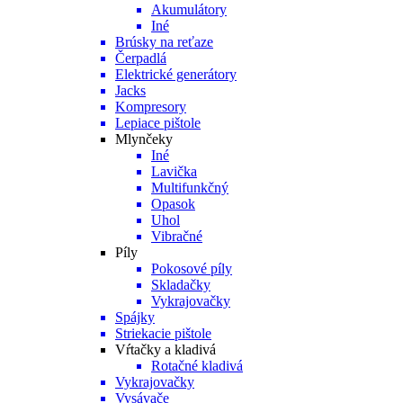
Akumulátory
Iné
Brúsky na reťaze
Čerpadlá
Elektrické generátory
Jacks
Kompresory
Lepiace pištole
Mlynčeky
Iné
Lavička
Multifunkčný
Opasok
Uhol
Vibračné
Píly
Pokosové píly
Skladačky
Vykrajovačky
Spájky
Striekacie pištole
Vŕtačky a kladivá
Rotačné kladivá
Vykrajovačky
Vysávače