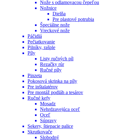
Nože s odlamovacou čepeľou
Nožnice
Dielňa
Pre plastové potrubia
Špeciálne nože
Vreckové nože
Páčidlá
Pečiatkovanie
Pilníky, rašple
Píly
Listy ručných píl
Rezačky rúr
Ručné píly
Pinzeta
Pokosová skrinka na píly
Pre inštalatérov
Pre montáž podláh a tesárov
Ručné kefy
Mosadz
Nehrdzavejúca oceľ
Oceľ
Súpravy
Sekery, štiepacie palice
Skrutkovače
Slobodný