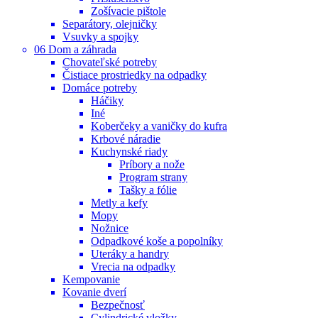
Zošívacie pištole
Separátory, olejničky
Vsuvky a spojky
06 Dom a záhrada
Chovateľské potreby
Čistiace prostriedky na odpadky
Domáce potreby
Háčiky
Iné
Koberčeky a vaničky do kufra
Krbové náradie
Kuchynské riady
Príbory a nože
Program strany
Tašky a fólie
Metly a kefy
Mopy
Nožnice
Odpadkové koše a popolníky
Uteráky a handry
Vrecia na odpadky
Kempovanie
Kovanie dverí
Bezpečnosť
Cylindrické vložky