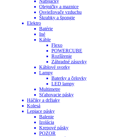
Nabíjačky
Olejničky a maznice
Osviežovače vzduchu
Škrabky a špongie
Elektro
Batérie
Iné
Káble
Flexo
POWERCUBE
Rozšírenie
Záhradné zásuvky
Káblové svorky
Lampy
Baterky a čelovky
LED lampy
Multimetre
Sťahovacie pásky
Háčiky a držiaky
Kolesá
Lepiace pásky
Balenie
Izolácia
Krepové pásky
POZOR