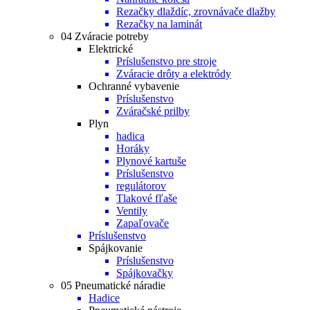
Rezačky dlaždíc, zrovnávače dlažby
Rezačky na laminát
04 Zváracie potreby
Elektrické
Príslušenstvo pre stroje
Zváracie drôty a elektródy
Ochranné vybavenie
Príslušenstvo
Zváračské prilby
Plyn
hadica
Horáky
Plynové kartuše
Príslušenstvo
regulátorov
Tlakové fľaše
Ventily
Zapaľovače
Príslušenstvo
Spájkovanie
Príslušenstvo
Spájkovačky
05 Pneumatické náradie
Hadice