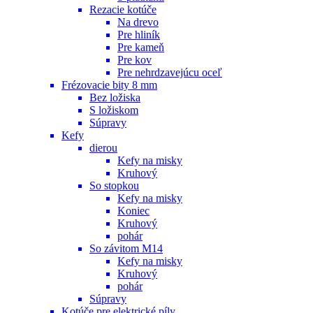
Rezacie kotúče
Na drevo
Pre hliník
Pre kameň
Pre kov
Pre nehrdzavejúcu oceľ
Frézovacie bity 8 mm
Bez ložiska
S ložiskom
Súpravy
Kefy
dierou
Kefy na misky
Kruhový
So stopkou
Kefy na misky
Koniec
Kruhový
pohár
So závitom M14
Kefy na misky
Kruhový
pohár
Súpravy
Kotúče pre elektrické píly