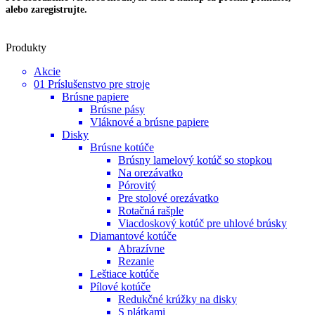
alebo zaregistrujte.
Produkty
Akcie
01 Príslušenstvo pre stroje
Brúsne papiere
Brúsne pásy
Vláknové a brúsne papiere
Disky
Brúsne kotúče
Brúsny lamelový kotúč so stopkou
Na orezávatko
Pórovitý
Pre stolové orezávatko
Rotačná rašple
Viacdoskový kotúč pre uhlové brúsky
Diamantové kotúče
Abrazívne
Rezanie
Leštiace kotúče
Pílové kotúče
Redukčné krúžky na disky
S plátkami