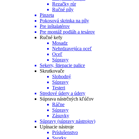
Rezačky rúr
Ručné píly
Pinzeta
Pokosová skrinka na píly
Pre inštalatérov
Pre montáž podláh a tesárov
Ručné kefy
Mosadz
Nehrdzavejúca oceľ
Oceľ
Súpravy
Sekery, štiepacie palice
Skrutkovače
Slobodný
Súpravy
Testeri
Stredové údery a údery
Súprava nástrčných kľúčov
Ráčne
Súpravy
Zásuvky
Súpravy (súpravy nástrojov)
Upínacie nástroje
Príslušenstvo
Svorky