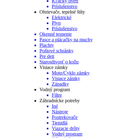
Kľučky dverí
Príslušenstvo
Ohrievače, tepelné štíty
Elektrické
Plyn
Príslušenstvo
Okenné tesnenie
Pasce a plácačky na muchy
Plachty
Poštové schránky
Pre deti
Starostlivosť o kožu
Visiace zámky
Moto/Cyklo zámky
Visiace zámky
Západky
Vodný program
Filtre
Záhradnícke potreby
Iné
Nástroje
Postrekovače
Tienidlá
Viazacie drôty
Vodný program