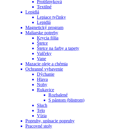
Protišmyková
Textilné
Lepidlá
Lepiace tyčinky
Lepidlá
Magnetický program
Maliarske potreby
Krycia fólia
Štetce
Štetce na farby a tapety
Valčeky
Vane
Mazacie oleje a chémia
Ochranné vybavenie
Dýchanie
Hlava
Nohy
Rukavice
Rozbalené
S pántom (blistrom)
Sluch
Telo
Vízia
Popruhy, upínacie popruhy
Pracovné stoly