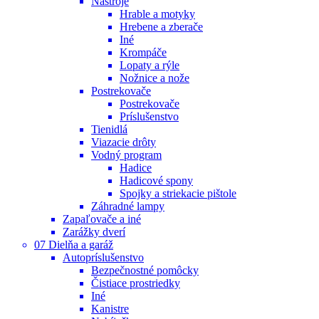
Nástroje
Hrable a motyky
Hrebene a zberače
Iné
Krompáče
Lopaty a rýle
Nožnice a nože
Postrekovače
Postrekovače
Príslušenstvo
Tienidlá
Viazacie drôty
Vodný program
Hadice
Hadicové spony
Spojky a striekacie pištole
Záhradné lampy
Zapaľovače a iné
Zarážky dverí
07 Dielňa a garáž
Autopríslušenstvo
Bezpečnostné pomôcky
Čistiace prostriedky
Iné
Kanistre