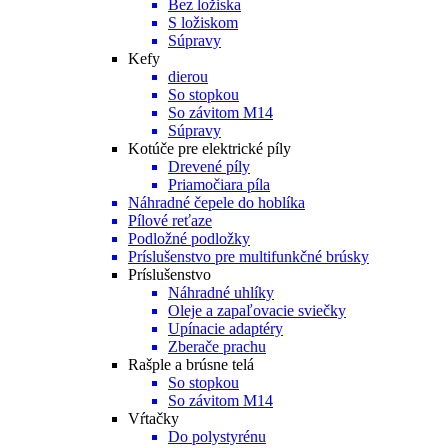
Bez ložiska
S ložiskom
Súpravy
Kefy
dierou
So stopkou
So závitom M14
Súpravy
Kotúče pre elektrické píly
Drevené píly
Priamočiara píla
Náhradné čepele do hoblíka
Pílové reťaze
Podložné podložky
Príslušenstvo pre multifunkčné brúsky
Príslušenstvo
Náhradné uhlíky
Oleje a zapaľovacie sviečky
Upínacie adaptéry
Zberače prachu
Rašple a brúsne telá
So stopkou
So závitom M14
Vŕtačky
Do polystyrénu