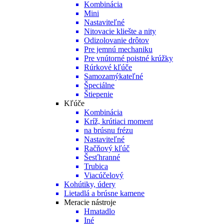
Kombinácia
Mini
Nastaviteľné
Nitovacie kliešte a nity
Odizolovanie drôtov
Pre jemnú mechaniku
Pre vnútorné poistné krúžky
Rúrkové kľúče
Samozamýkateľné
Špeciálne
Štiepenie
Kľúče
Kombinácia
Kríž, krútiaci moment
na brúsnu frézu
Nastaviteľné
Račňový kľúč
Šesťhranné
Trubica
Viacúčelový
Kohútiky, údery
Lietadlá a brúsne kamene
Meracie nástroje
Hmatadlo
Iné