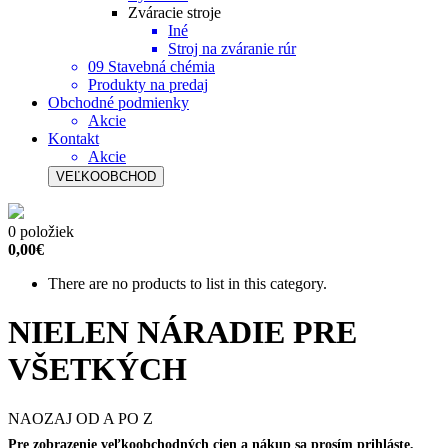
Zváracie stroje
Iné
Stroj na zváranie rúr
09 Stavebná chémia
Produkty na predaj
Obchodné podmienky
Akcie
Kontakt
Akcie
VEĽKOOBCHOD
0 položiek
0,00€
There are no products to list in this category.
NIELEN NÁRADIE PRE
VŠETKÝCH
NAOZAJ OD A PO Z
Pre zobrazenie veľkoobchodných cien a nákup sa prosím prihláste,