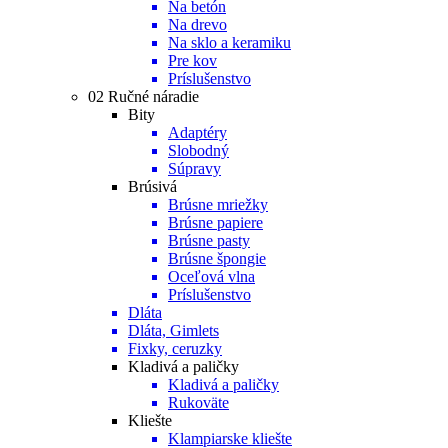
Na betón
Na drevo
Na sklo a keramiku
Pre kov
Príslušenstvo
02 Ručné náradie
Bity
Adaptéry
Slobodný
Súpravy
Brúsivá
Brúsne mriežky
Brúsne papiere
Brúsne pasty
Brúsne špongie
Oceľová vlna
Príslušenstvo
Dláta
Dláta, Gimlets
Fixky, ceruzky
Kladivá a paličky
Kladivá a paličky
Rukoväte
Kliešte
Klampiarske kliešte