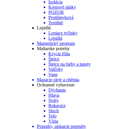
Izolácia
Krepové pásky
POZOR
Protišmyková
Textilné
Lepidlá
Lepiace tyčinky
Lepidlá
Magnetický program
Maliarske potreby
Krycia fólia
Štetce
Štetce na farby a tapety
Valčeky
Vane
Mazacie oleje a chémia
Ochranné vybavenie
Dýchanie
Hlava
Nohy
Rukavice
Sluch
Telo
Vízia
Popruhy, upínacie popruhy