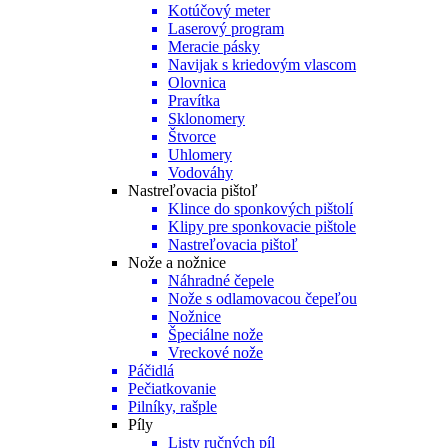
Kotúčový meter
Laserový program
Meracie pásky
Navijak s kriedovým vlascom
Olovnica
Pravítka
Sklonomery
Štvorce
Uhlomery
Vodováhy
Nastreľovacia pištoľ
Klince do sponkových pištolí
Klipy pre sponkovacie pištole
Nastreľovacia pištoľ
Nože a nožnice
Náhradné čepele
Nože s odlamovacou čepeľou
Nožnice
Špeciálne nože
Vreckové nože
Páčidlá
Pečiatkovanie
Pilníky, rašple
Píly
Listy ručných píl