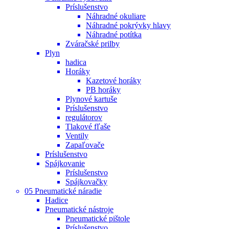
Príslušenstvo
Náhradné okuliare
Náhradné pokrývky hlavy
Náhradné potítka
Zváračské prilby
Plyn
hadica
Horáky
Kazetové horáky
PB horáky
Plynové kartuše
Príslušenstvo
regulátorov
Tlakové fľaše
Ventily
Zapaľovače
Príslušenstvo
Spájkovanie
Príslušenstvo
Spájkovačky
05 Pneumatické náradie
Hadice
Pneumatické nástroje
Pneumatické pištole
Príslušenstvo