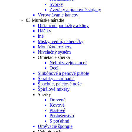
Svorky
Zveráky a pracovné stojany
Vyrovnávanie kancov
03 Murárske náradie
Dištančné podložky a kliny
Háčiky
Iné
Misky, vedrá, naberačky
Montážne rozpery
Nivelačný systém
Omietacie stierka
Nehrdzavejúca oceľ
Oceľ
Silikónové a penové pištole
Škrabky a strúhadlá
Špachtle, paletové nože
Špirálové mixéry
Stierky
Drevené
Kovové
Plastové
Príslušenstvo
S poťahmi
Umývacie špongie
Vykrajovačky