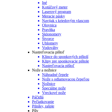
Iné
Kotúčový meter
Laserový program
Meracie pásky
Navijak s kriedovým vlascom
Olovnica
Pravítka
Sklonomery
Štvorce
Uhlomery
Vodováhy
Nastreľovacia pištoľ
Klince do sponkových pištolí
Klipy pre sponkovacie pištole
Nastreľovacia pištoľ
Nože a nožnice
Náhradné čepele
Nože s odlamovacou čepeľou
Nožnice
Špeciálne nože
Vreckové nože
Páčidlá
Pečiatkovanie
Pilníky, rašple
Píly