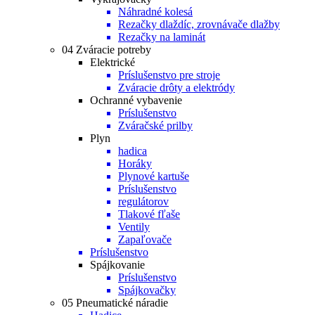
Náhradné kolesá
Rezačky dlaždíc, zrovnávače dlažby
Rezačky na laminát
04 Zváracie potreby
Elektrické
Príslušenstvo pre stroje
Zváracie drôty a elektródy
Ochranné vybavenie
Príslušenstvo
Zváračské prilby
Plyn
hadica
Horáky
Plynové kartuše
Príslušenstvo
regulátorov
Tlakové fľaše
Ventily
Zapaľovače
Príslušenstvo
Spájkovanie
Príslušenstvo
Spájkovačky
05 Pneumatické náradie