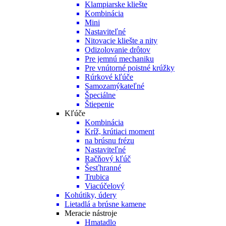
Klampiarske kliešte
Kombinácia
Mini
Nastaviteľné
Nitovacie kliešte a nity
Odizolovanie drôtov
Pre jemnú mechaniku
Pre vnútorné poistné krúžky
Rúrkové kľúče
Samozamýkateľné
Špeciálne
Štiepenie
Kľúče
Kombinácia
Kríž, krútiaci moment
na brúsnu frézu
Nastaviteľné
Račňový kľúč
Šesťhranné
Trubica
Viacúčelový
Kohútiky, údery
Lietadlá a brúsne kamene
Meracie nástroje
Hmatadlo