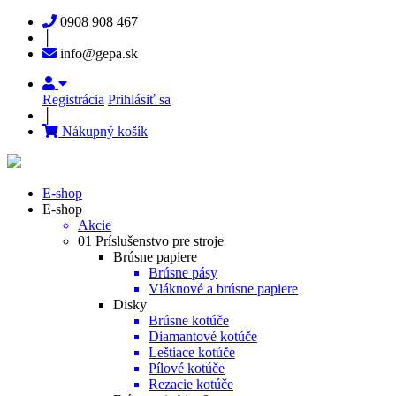
0908 908 467
│
info@gepa.sk
Registrácia
Prihlásiť sa
│
Nákupný košík
E-shop
E-shop
Akcie
01 Príslušenstvo pre stroje
Brúsne papiere
Brúsne pásy
Vláknové a brúsne papiere
Disky
Brúsne kotúče
Diamantové kotúče
Leštiace kotúče
Pílové kotúče
Rezacie kotúče