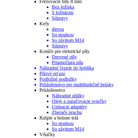
Frézovacie bity 8 mm
Bez ložiska
S ložiskom
Súpravy
Kefy
dierou
So stopkou
So závitom M14
Súpravy
Kotúče pre elektrické píly
Drevené píly
Priamočiara píla
Náhradné čepele do hoblíka
Pílové reťaze
Podložné podložky
Príslušenstvo pre multifunkčné brúsky
Príslušenstvo
Náhradné uhlíky
Oleje a zapaľovacie sviečky
Upínacie adaptéry
Zberače prachu
Rašple a brúsne telá
So stopkou
So závitom M14
Vŕtačky