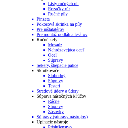
Listy ručných píl
Rezačky rúr
Ručné píly
Pinzeta
Pokosová skrinka na píly
Pre inštalatérov
Pre montáž podláh a tesárov
Ručné kefy
Mosadz
Nehrdzavejúca oceľ
Oceľ
Súpravy
Sekery, štiepacie palice
Skrutkovače
Slobodný
Súpravy
Testeri
Stredové údery a údery
Súprava nástrčných kľúčov
Ráčne
Súpravy
Zásuvky
Súpravy (súpravy nástrojov)
Upínacie nástroje
Príslušenstvo