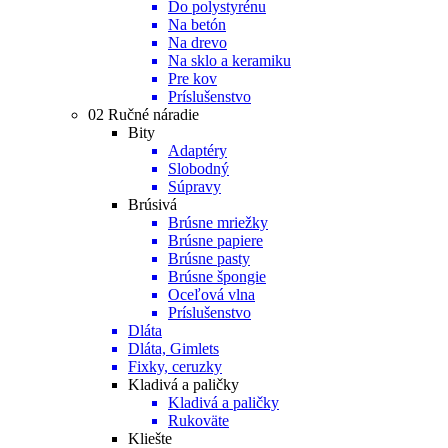
Do polystyrénu
Na betón
Na drevo
Na sklo a keramiku
Pre kov
Príslušenstvo
02 Ručné náradie
Bity
Adaptéry
Slobodný
Súpravy
Brúsivá
Brúsne mriežky
Brúsne papiere
Brúsne pasty
Brúsne špongie
Oceľová vlna
Príslušenstvo
Dláta
Dláta, Gimlets
Fixky, ceruzky
Kladivá a paličky
Kladivá a paličky
Rukoväte
Kliešte