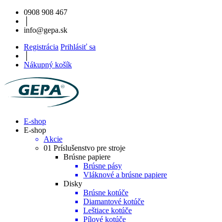
0908 908 467
│
info@gepa.sk
Registrácia
Prihlásiť sa
│
Nákupný košík
E-shop
E-shop
Akcie
01 Príslušenstvo pre stroje
Brúsne papiere
Brúsne pásy
Vláknové a brúsne papiere
Disky
Brúsne kotúče
Diamantové kotúče
Leštiace kotúče
Pílové kotúče