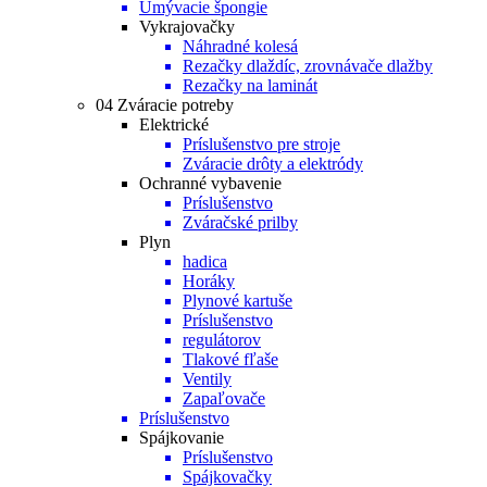
Umývacie špongie
Vykrajovačky
Náhradné kolesá
Rezačky dlaždíc, zrovnávače dlažby
Rezačky na laminát
04 Zváracie potreby
Elektrické
Príslušenstvo pre stroje
Zváracie drôty a elektródy
Ochranné vybavenie
Príslušenstvo
Zváračské prilby
Plyn
hadica
Horáky
Plynové kartuše
Príslušenstvo
regulátorov
Tlakové fľaše
Ventily
Zapaľovače
Príslušenstvo
Spájkovanie
Príslušenstvo
Spájkovačky