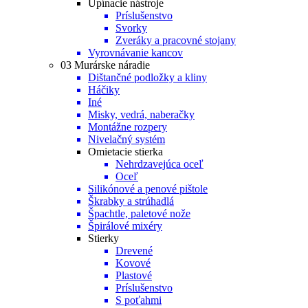
Upínacie nástroje
Príslušenstvo
Svorky
Zveráky a pracovné stojany
Vyrovnávanie kancov
03 Murárske náradie
Dištančné podložky a kliny
Háčiky
Iné
Misky, vedrá, naberačky
Montážne rozpery
Nivelačný systém
Omietacie stierka
Nehrdzavejúca oceľ
Oceľ
Silikónové a penové pištole
Škrabky a strúhadlá
Špachtle, paletové nože
Špirálové mixéry
Stierky
Drevené
Kovové
Plastové
Príslušenstvo
S poťahmi