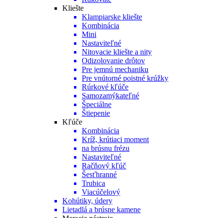
Kliešte
Klampiarske kliešte
Kombinácia
Mini
Nastaviteľné
Nitovacie kliešte a nity
Odizolovanie drôtov
Pre jemnú mechaniku
Pre vnútorné poistné krúžky
Rúrkové kľúče
Samozamýkateľné
Špeciálne
Štiepenie
Kľúče
Kombinácia
Kríž, krútiaci moment
na brúsnu frézu
Nastaviteľné
Račňový kľúč
Šesťhranné
Trubica
Viacúčelový
Kohútiky, údery
Lietadlá a brúsne kamene