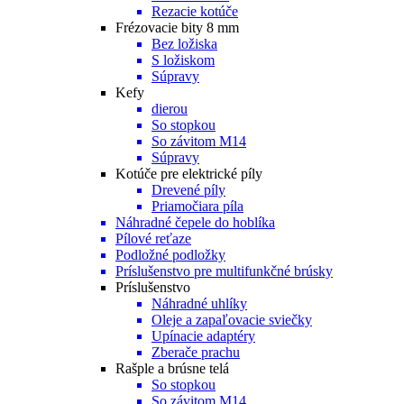
Rezacie kotúče
Frézovacie bity 8 mm
Bez ložiska
S ložiskom
Súpravy
Kefy
dierou
So stopkou
So závitom M14
Súpravy
Kotúče pre elektrické píly
Drevené píly
Priamočiara píla
Náhradné čepele do hoblíka
Pílové reťaze
Podložné podložky
Príslušenstvo pre multifunkčné brúsky
Príslušenstvo
Náhradné uhlíky
Oleje a zapaľovacie sviečky
Upínacie adaptéry
Zberače prachu
Rašple a brúsne telá
So stopkou
So závitom M14