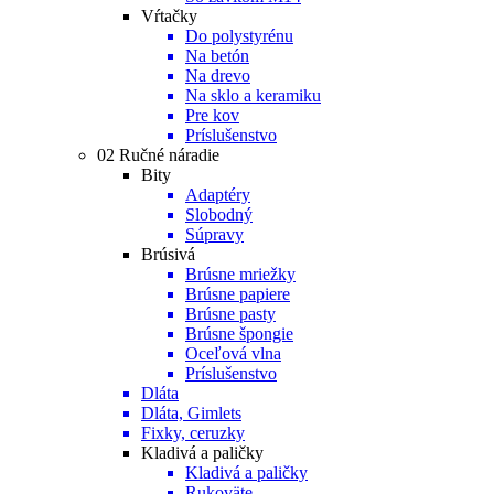
Vŕtačky
Do polystyrénu
Na betón
Na drevo
Na sklo a keramiku
Pre kov
Príslušenstvo
02 Ručné náradie
Bity
Adaptéry
Slobodný
Súpravy
Brúsivá
Brúsne mriežky
Brúsne papiere
Brúsne pasty
Brúsne špongie
Oceľová vlna
Príslušenstvo
Dláta
Dláta, Gimlets
Fixky, ceruzky
Kladivá a paličky
Kladivá a paličky
Rukoväte