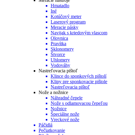
Meracie nástroje
Hmatadlo
Iné
Kotúčový meter
Laserový program
Meracie pásky
Navijak s kriedovým vlascom
Olovnica
Pravítka
Sklonomery
Štvorce
Uhlomery
Vodováhy
Nastreľovacia pištoľ
Klince do sponkových pištolí
Klipy pre sponkovacie pištole
Nastreľovacia pištoľ
Nože a nožnice
Náhradné čepele
Nože s odlamovacou čepeľou
Nožnice
Špeciálne nože
Vreckové nože
Páčidlá
Pečiatkovanie