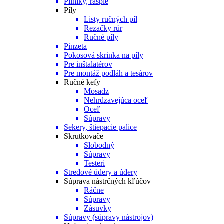
Pilníky, rašple
Píly
Listy ručných píl
Rezačky rúr
Ručné píly
Pinzeta
Pokosová skrinka na píly
Pre inštalatérov
Pre montáž podláh a tesárov
Ručné kefy
Mosadz
Nehrdzavejúca oceľ
Oceľ
Súpravy
Sekery, štiepacie palice
Skrutkovače
Slobodný
Súpravy
Testeri
Stredové údery a údery
Súprava nástrčných kľúčov
Ráčne
Súpravy
Zásuvky
Súpravy (súpravy nástrojov)