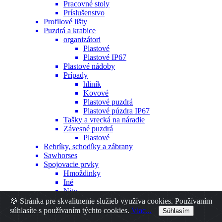
Pracovné stoly
Príslušenstvo
Profilové lišty
Puzdrá a krabice
organizátori
Plastové
Plastové IP67
Plastové nádoby
Prípady
hliník
Kovové
Plastové puzdrá
Plastové púzdra IP67
Tašky a vrecká na náradie
Závesné puzdrá
Plastové
Rebríky, schodíky a zábrany
Sawhorses
Spojovacie prvky
Hmoždinky
Iné
Nity
Skrutky
🍪 Stránka pre skvalitnenie služieb využíva cookies. Používaním
Špendlíky a orechy
súhlasíte s používaním týchto cookies.
Viac...
Súhlasím
Stojany na bicykle