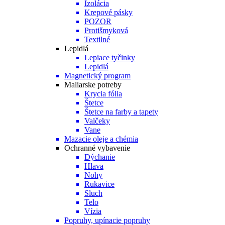
Izolácia
Krepové pásky
POZOR
Protišmyková
Textilné
Lepidlá
Lepiace tyčinky
Lepidlá
Magnetický program
Maliarske potreby
Krycia fólia
Štetce
Štetce na farby a tapety
Valčeky
Vane
Mazacie oleje a chémia
Ochranné vybavenie
Dýchanie
Hlava
Nohy
Rukavice
Sluch
Telo
Vízia
Popruhy, upínacie popruhy