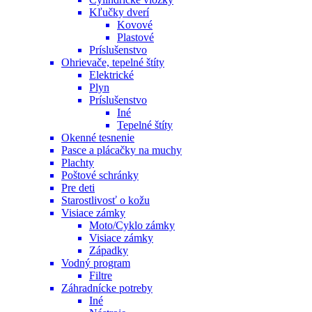
Kľučky dverí
Kovové
Plastové
Príslušenstvo
Ohrievače, tepelné štíty
Elektrické
Plyn
Príslušenstvo
Iné
Tepelné štíty
Okenné tesnenie
Pasce a plácačky na muchy
Plachty
Poštové schránky
Pre deti
Starostlivosť o kožu
Visiace zámky
Moto/Cyklo zámky
Visiace zámky
Západky
Vodný program
Filtre
Záhradnícke potreby
Iné