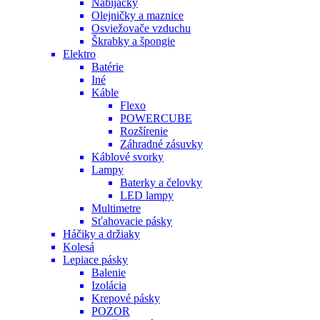
Nabíjačky
Olejničky a maznice
Osviežovače vzduchu
Škrabky a špongie
Elektro
Batérie
Iné
Káble
Flexo
POWERCUBE
Rozšírenie
Záhradné zásuvky
Káblové svorky
Lampy
Baterky a čelovky
LED lampy
Multimetre
Sťahovacie pásky
Háčiky a držiaky
Kolesá
Lepiace pásky
Balenie
Izolácia
Krepové pásky
POZOR