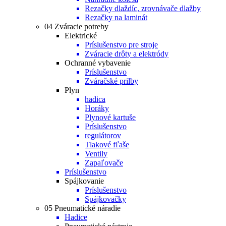
Rezačky dlaždíc, zrovnávače dlažby
Rezačky na laminát
04 Zváracie potreby
Elektrické
Príslušenstvo pre stroje
Zváracie drôty a elektródy
Ochranné vybavenie
Príslušenstvo
Zváračské prilby
Plyn
hadica
Horáky
Plynové kartuše
Príslušenstvo
regulátorov
Tlakové fľaše
Ventily
Zapaľovače
Príslušenstvo
Spájkovanie
Príslušenstvo
Spájkovačky
05 Pneumatické náradie
Hadice