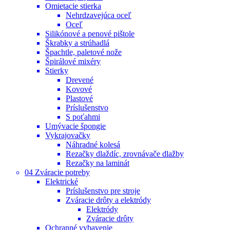
Omietacie stierka
Nehrdzavejúca oceľ
Oceľ
Silikónové a penové pištole
Škrabky a strúhadlá
Špachtle, paletové nože
Špirálové mixéry
Stierky
Drevené
Kovové
Plastové
Príslušenstvo
S poťahmi
Umývacie špongie
Vykrajovačky
Náhradné kolesá
Rezačky dlaždíc, zrovnávače dlažby
Rezačky na laminát
04 Zváracie potreby
Elektrické
Príslušenstvo pre stroje
Zváracie drôty a elektródy
Elektródy
Zváracie drôty
Ochranné vybavenie