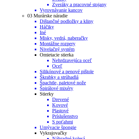
Zveráky a pracovné stojany
Vyrovnávanie kancov
03 Murárske náradie
Dištančné podložky a kliny
Háčiky
Iné
Misky, vedrá, naberačky
Montážne rozpery
Nivelačný systém
Omietacie stierka
Nehrdzavejúca oceľ
Oceľ
Silikónové a penové pištole
Škrabky a strúhadlá
Špachtle, paletové nože
Špirálové mixéry
Stierky
Drevené
Kovové
Plastové
Príslušenstvo
S poťahmi
Umývacie špongie
Vykrajovačky
Náhradné kolesá