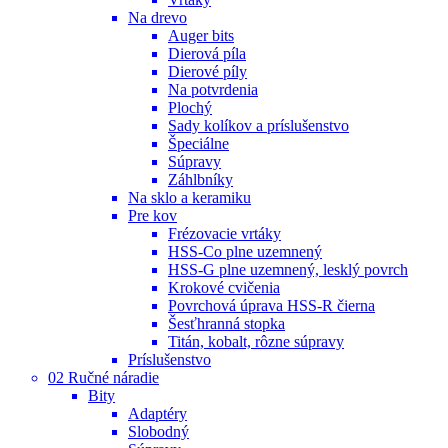
Na drevo
Auger bits
Dierová píla
Dierové píly
Na potvrdenia
Plochý
Sady kolíkov a príslušenstvo
Špeciálne
Súpravy
Záhlbníky
Na sklo a keramiku
Pre kov
Frézovacie vrtáky
HSS-Co plne uzemnený
HSS-G plne uzemnený, lesklý povrch
Krokové cvičenia
Povrchová úprava HSS-R čierna
Šesťhranná stopka
Titán, kobalt, rôzne súpravy
Príslušenstvo
02 Ručné náradie
Bity
Adaptéry
Slobodný