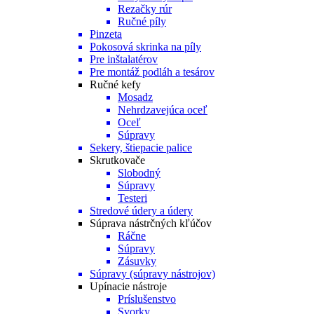
Rezačky rúr
Ručné píly
Pinzeta
Pokosová skrinka na píly
Pre inštalatérov
Pre montáž podláh a tesárov
Ručné kefy
Mosadz
Nehrdzavejúca oceľ
Oceľ
Súpravy
Sekery, štiepacie palice
Skrutkovače
Slobodný
Súpravy
Testeri
Stredové údery a údery
Súprava nástrčných kľúčov
Ráčne
Súpravy
Zásuvky
Súpravy (súpravy nástrojov)
Upínacie nástroje
Príslušenstvo
Svorky