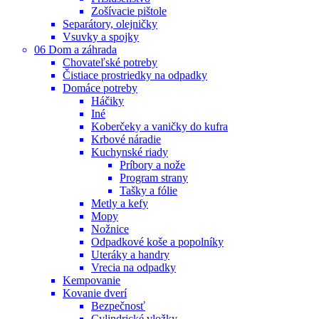
Zošívacie pištole
Separátory, olejničky
Vsuvky a spojky
06 Dom a záhrada
Chovateľské potreby
Čistiace prostriedky na odpadky
Domáce potreby
Háčiky
Iné
Koberčeky a vaničky do kufra
Krbové náradie
Kuchynské riady
Príbory a nože
Program strany
Tašky a fólie
Metly a kefy
Mopy
Nožnice
Odpadkové koše a popolníky
Uteráky a handry
Vrecia na odpadky
Kempovanie
Kovanie dverí
Bezpečnosť
Cylindrické vložky