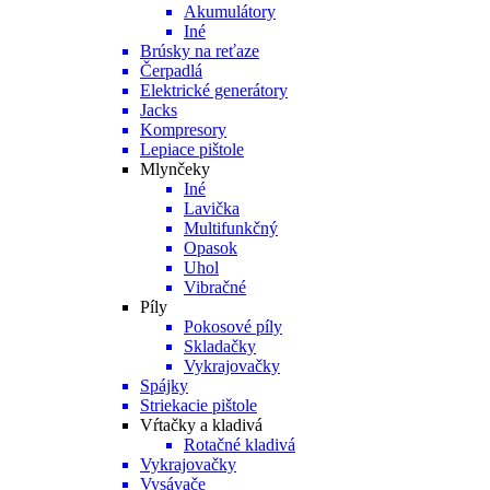
Akumulátory
Iné
Brúsky na reťaze
Čerpadlá
Elektrické generátory
Jacks
Kompresory
Lepiace pištole
Mlynčeky
Iné
Lavička
Multifunkčný
Opasok
Uhol
Vibračné
Píly
Pokosové píly
Skladačky
Vykrajovačky
Spájky
Striekacie pištole
Vŕtačky a kladivá
Rotačné kladivá
Vykrajovačky
Vysávače