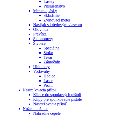
Lasery
Príslušenstvo
Meracie pásky
Skladanie
Zvinovací meter
Navijak s kriedovým vlascom
Olovnica
Pravítka
Sklonomery
Štvorce
Špeciálne
Stolár
Tesár
Zámočník
Uhlomery
Vodováhy
Hadice
Laser
Profil
Nastreľovacia pištoľ
Klince do sponkových pištolí
Klipy pre sponkovacie pištole
Nastreľovacia pištoľ
Nože a nožnice
Náhradné čepele