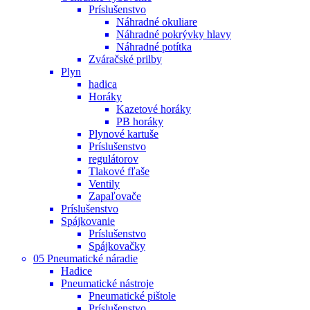
Príslušenstvo
Náhradné okuliare
Náhradné pokrývky hlavy
Náhradné potítka
Zváračské prilby
Plyn
hadica
Horáky
Kazetové horáky
PB horáky
Plynové kartuše
Príslušenstvo
regulátorov
Tlakové fľaše
Ventily
Zapaľovače
Príslušenstvo
Spájkovanie
Príslušenstvo
Spájkovačky
05 Pneumatické náradie
Hadice
Pneumatické nástroje
Pneumatické pištole
Príslušenstvo