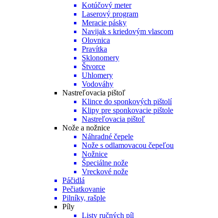
Kotúčový meter
Laserový program
Meracie pásky
Navijak s kriedovým vlascom
Olovnica
Pravítka
Sklonomery
Štvorce
Uhlomery
Vodováhy
Nastreľovacia pištoľ
Klince do sponkových pištolí
Klipy pre sponkovacie pištole
Nastreľovacia pištoľ
Nože a nožnice
Náhradné čepele
Nože s odlamovacou čepeľou
Nožnice
Špeciálne nože
Vreckové nože
Páčidlá
Pečiatkovanie
Pilníky, rašple
Píly
Listy ručných píl