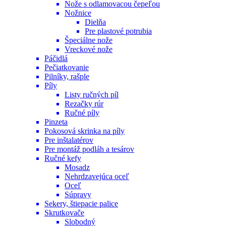
Nože s odlamovacou čepeľou
Nožnice
Dielňa
Pre plastové potrubia
Špeciálne nože
Vreckové nože
Páčidlá
Pečiatkovanie
Pilníky, rašple
Píly
Listy ručných píl
Rezačky rúr
Ručné píly
Pinzeta
Pokosová skrinka na píly
Pre inštalatérov
Pre montáž podláh a tesárov
Ručné kefy
Mosadz
Nehrdzavejúca oceľ
Oceľ
Súpravy
Sekery, štiepacie palice
Skrutkovače
Slobodný