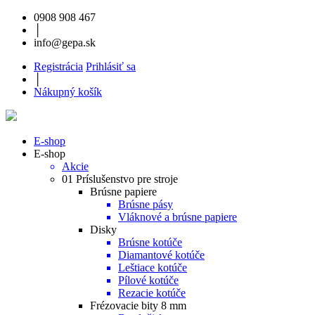
0908 908 467
│
info@gepa.sk
Registrácia
Prihlásiť sa
│
Nákupný košík
E-shop
E-shop
Akcie
01 Príslušenstvo pre stroje
Brúsne papiere
Brúsne pásy
Vláknové a brúsne papiere
Disky
Brúsne kotúče
Diamantové kotúče
Leštiace kotúče
Pílové kotúče
Rezacie kotúče
Frézovacie bity 8 mm