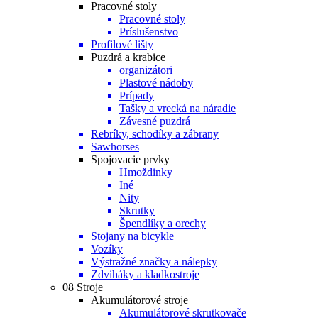
Pracovné stoly
Pracovné stoly
Príslušenstvo
Profilové lišty
Puzdrá a krabice
organizátori
Plastové nádoby
Prípady
Tašky a vrecká na náradie
Závesné puzdrá
Rebríky, schodíky a zábrany
Sawhorses
Spojovacie prvky
Hmoždinky
Iné
Nity
Skrutky
Špendlíky a orechy
Stojany na bicykle
Vozíky
Výstražné značky a nálepky
Zdviháky a kladkostroje
08 Stroje
Akumulátorové stroje
Akumulátorové skrutkovače