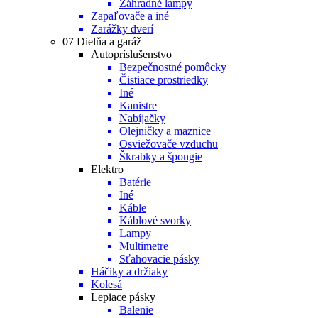
Záhradné lampy
Zapaľovače a iné
Zarážky dverí
07 Dielňa a garáž
Autopríslušenstvo
Bezpečnostné pomôcky
Čistiace prostriedky
Iné
Kanistre
Nabíjačky
Olejničky a maznice
Osviežovače vzduchu
Škrabky a špongie
Elektro
Batérie
Iné
Káble
Káblové svorky
Lampy
Multimetre
Sťahovacie pásky
Háčiky a držiaky
Kolesá
Lepiace pásky
Balenie