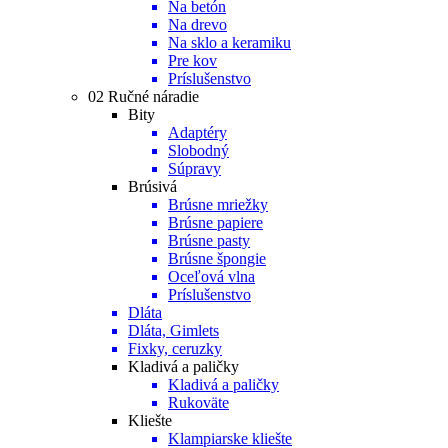
Na betón
Na drevo
Na sklo a keramiku
Pre kov
Príslušenstvo
02 Ručné náradie
Bity
Adaptéry
Slobodný
Súpravy
Brúsivá
Brúsne mriežky
Brúsne papiere
Brúsne pasty
Brúsne špongie
Oceľová vlna
Príslušenstvo
Dláta
Dláta, Gimlets
Fixky, ceruzky
Kladivá a paličky
Kladivá a paličky
Rukoväte
Kliešte
Klampiarske kliešte