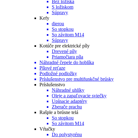
Bez ložiska
S ložiskom
Súpravy
Kefy
dierou
So stopkou
So závitom M14
Súpravy
Kotúče pre elektrické píly
Drevené píly
Priamočiara píla
Náhradné čepele do hoblíka
Pílové reťaze
Podložné podložky
Príslušenstvo pre multifunkčné brúsky
Príslušenstvo
Náhradné uhlíky
Oleje a zapaľovacie sviečky
Upínacie adaptéry
Zberače prachu
Rašple a brúsne telá
So stopkou
So závitom M14
Vŕtačky
Do polystyrénu