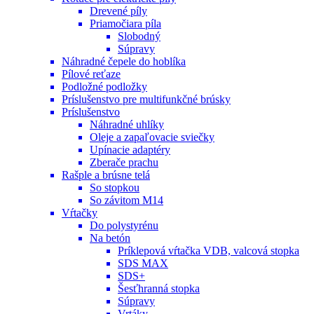
Drevené píly
Priamočiara píla
Slobodný
Súpravy
Náhradné čepele do hoblíka
Pílové reťaze
Podložné podložky
Príslušenstvo pre multifunkčné brúsky
Príslušenstvo
Náhradné uhlíky
Oleje a zapaľovacie sviečky
Upínacie adaptéry
Zberače prachu
Rašple a brúsne telá
So stopkou
So závitom M14
Vŕtačky
Do polystyrénu
Na betón
Príklepová vŕtačka VDB, valcová stopka
SDS MAX
SDS+
Šesťhranná stopka
Súpravy
Vrtáky