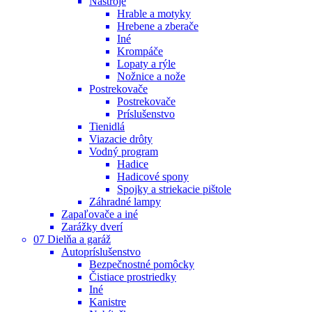
Nástroje
Hrable a motyky
Hrebene a zberače
Iné
Krompáče
Lopaty a rýle
Nožnice a nože
Postrekovače
Postrekovače
Príslušenstvo
Tienidlá
Viazacie drôty
Vodný program
Hadice
Hadicové spony
Spojky a striekacie pištole
Záhradné lampy
Zapaľovače a iné
Zarážky dverí
07 Dielňa a garáž
Autopríslušenstvo
Bezpečnostné pomôcky
Čistiace prostriedky
Iné
Kanistre