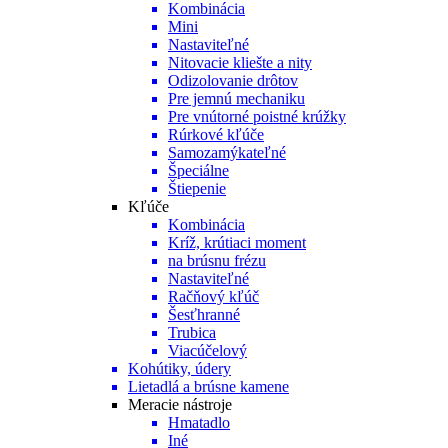
Kombinácia
Mini
Nastaviteľné
Nitovacie kliešte a nity
Odizolovanie drôtov
Pre jemnú mechaniku
Pre vnútorné poistné krúžky
Rúrkové kľúče
Samozamýkateľné
Špeciálne
Štiepenie
Kľúče
Kombinácia
Kríž, krútiaci moment
na brúsnu frézu
Nastaviteľné
Račňový kľúč
Šesťhranné
Trubica
Viacúčelový
Kohútiky, údery
Lietadlá a brúsne kamene
Meracie nástroje
Hmatadlo
Iné