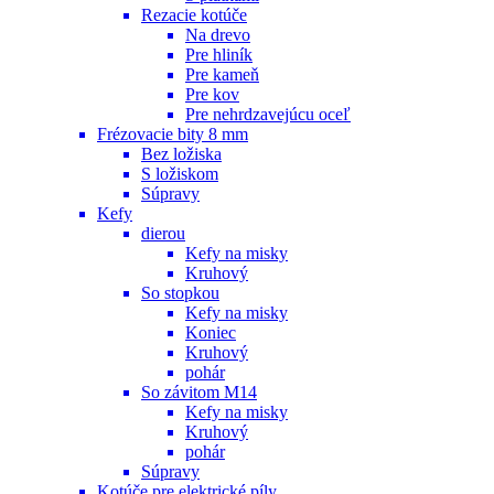
Rezacie kotúče
Na drevo
Pre hliník
Pre kameň
Pre kov
Pre nehrdzavejúcu oceľ
Frézovacie bity 8 mm
Bez ložiska
S ložiskom
Súpravy
Kefy
dierou
Kefy na misky
Kruhový
So stopkou
Kefy na misky
Koniec
Kruhový
pohár
So závitom M14
Kefy na misky
Kruhový
pohár
Súpravy
Kotúče pre elektrické píly