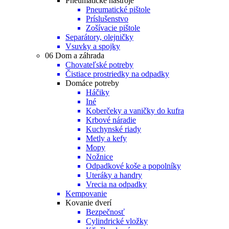
Pneumatické nástroje
Pneumatické pištole
Príslušenstvo
Zošívacie pištole
Separátory, olejničky
Vsuvky a spojky
06 Dom a záhrada
Chovateľské potreby
Čistiace prostriedky na odpadky
Domáce potreby
Háčiky
Iné
Koberčeky a vaničky do kufra
Krbové náradie
Kuchynské riady
Metly a kefy
Mopy
Nožnice
Odpadkové koše a popolníky
Uteráky a handry
Vrecia na odpadky
Kempovanie
Kovanie dverí
Bezpečnosť
Cylindrické vložky