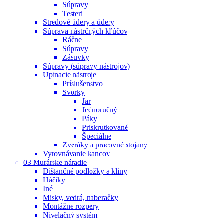
Súpravy
Testeri
Stredové údery a údery
Súprava nástrčných kľúčov
Ráčne
Súpravy
Zásuvky
Súpravy (súpravy nástrojov)
Upínacie nástroje
Príslušenstvo
Svorky
Jar
Jednoručný
Páky
Priskrutkované
Špeciálne
Zveráky a pracovné stojany
Vyrovnávanie kancov
03 Murárske náradie
Dištančné podložky a kliny
Háčiky
Iné
Misky, vedrá, naberačky
Montážne rozpery
Nivelačný systém