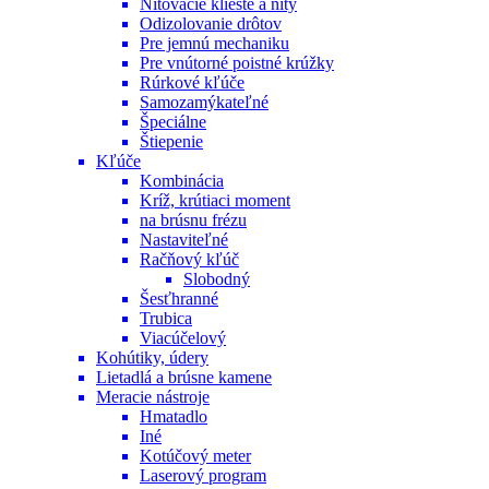
Nitovacie kliešte a nity
Odizolovanie drôtov
Pre jemnú mechaniku
Pre vnútorné poistné krúžky
Rúrkové kľúče
Samozamýkateľné
Špeciálne
Štiepenie
Kľúče
Kombinácia
Kríž, krútiaci moment
na brúsnu frézu
Nastaviteľné
Račňový kľúč
Slobodný
Šesťhranné
Trubica
Viacúčelový
Kohútiky, údery
Lietadlá a brúsne kamene
Meracie nástroje
Hmatadlo
Iné
Kotúčový meter
Laserový program