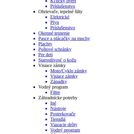
Kľučky dverí
Príslušenstvo
Ohrievače, tepelné štíty
Elektrické
Plyn
Príslušenstvo
Okenné tesnenie
Pasce a plácačky na muchy
Plachty
Poštové schránky
Pre deti
Starostlivosť o kožu
Visiace zámky
Moto/Cyklo zámky
Visiace zámky
Západky
Vodný program
Filtre
Záhradnícke potreby
Iné
Nástroje
Postrekovače
Tienidlá
Viazacie drôty
Vodný program