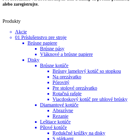
alebo zaregistrujte.
Produkty
Akcie
01 Príslušenstvo pre stroje
Brúsne papiere
Brúsne pásy
Vláknové a brúsne papiere
Disky
Brúsne kotúče
Brúsny lamelový kotúč so stopkou
Na orezávatko
Pórovitý
Pre stolové orezávatko
Rotačná rašple
Viacdoskový kotúč pre uhlové brúsky
Diamantové kotúče
Abrazívne
Rezanie
Leštiace kotúče
Pílové kotúče
Redukčné krúžky na disky
S plátkami