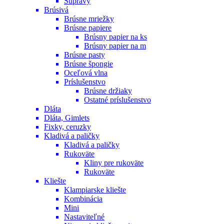
Súpravy
Brúsivá
Brúsne mriežky
Brúsne papiere
Brúsny papier na ks
Brúsny papier na m
Brúsne pasty
Brúsne špongie
Oceľová vlna
Príslušenstvo
Brúsne držiaky
Ostatné príslušenstvo
Dláta
Dláta, Gimlets
Fixky, ceruzky
Kladivá a paličky
Kladivá a paličky
Rukoväte
Kliny pre rukoväte
Rukoväte
Kliešte
Klampiarske kliešte
Kombinácia
Mini
Nastaviteľné