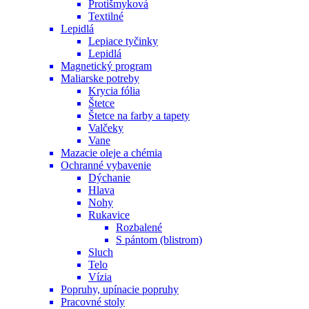
Protišmyková
Textilné
Lepidlá
Lepiace tyčinky
Lepidlá
Magnetický program
Maliarske potreby
Krycia fólia
Štetce
Štetce na farby a tapety
Valčeky
Vane
Mazacie oleje a chémia
Ochranné vybavenie
Dýchanie
Hlava
Nohy
Rukavice
Rozbalené
S pántom (blistrom)
Sluch
Telo
Vízia
Popruhy, upínacie popruhy
Pracovné stoly