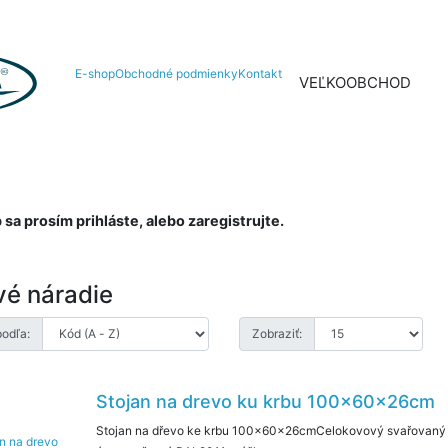
E-shop
Obchodné podmienky
Kontakt
VEĽKOOBCHOD
NIELEN N
a prosím prihláste, alebo zaregistrujte.
vé náradie
podľa:
Zobraziť:
Stojan na drevo ku krbu 100x60x26cm
Stojan na dřevo ke krbu 100x60x26cmCelokovový svařovaný