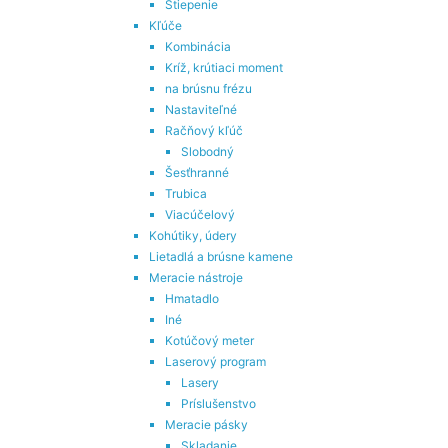
Štiepenie
Kľúče
Kombinácia
Kríž, krútiaci moment
na brúsnu frézu
Nastaviteľné
Račňový kľúč
Slobodný
Šesťhranné
Trubica
Viacúčelový
Kohútiky, údery
Lietadlá a brúsne kamene
Meracie nástroje
Hmatadlo
Iné
Kotúčový meter
Laserový program
Lasery
Príslušenstvo
Meracie pásky
Skladanie