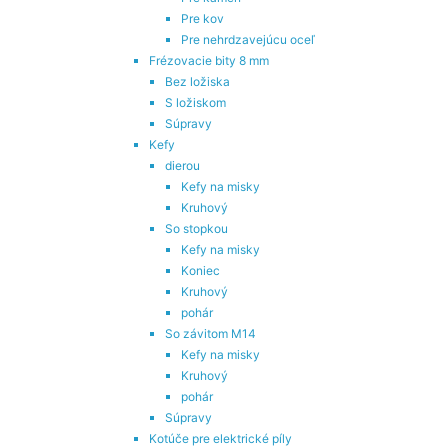
Pre kov
Pre nehrdzavejúcu oceľ
Frézovacie bity 8 mm
Bez ložiska
S ložiskom
Súpravy
Kefy
dierou
Kefy na misky
Kruhový
So stopkou
Kefy na misky
Koniec
Kruhový
pohár
So závitom M14
Kefy na misky
Kruhový
pohár
Súpravy
Kotúče pre elektrické píly