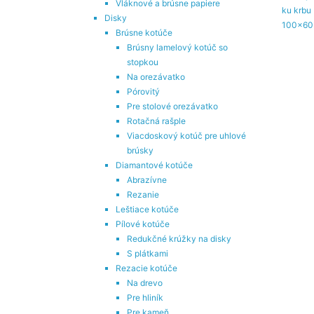
Vláknové a brúsne papiere
Disky
Brúsne kotúče
Brúsny lamelový kotúč so
stopkou
Na orezávatko
Pórovitý
Pre stolové orezávatko
Rotačná rašple
Viacdoskový kotúč pre uhlové
brúsky
Diamantové kotúče
Abrazívne
Rezanie
Leštiace kotúče
Pílové kotúče
Redukčné krúžky na disky
S plátkami
Rezacie kotúče
Na drevo
Pre hliník
Pre kameň