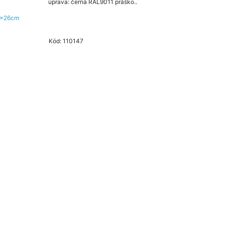
úprava: černá RAL9011 práško..
Kód: 110147