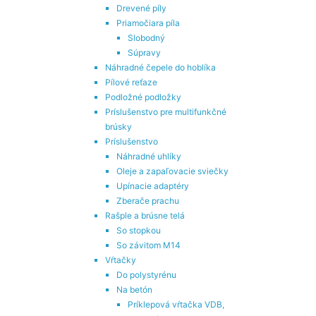
Drevené píly
Priamočiara píla
Slobodný
Súpravy
Náhradné čepele do hoblíka
Pílové reťaze
Podložné podložky
Príslušenstvo pre multifunkčné
brúsky
Príslušenstvo
Náhradné uhlíky
Oleje a zapaľovacie sviečky
Upínacie adaptéry
Zberače prachu
Rašple a brúsne telá
So stopkou
So závitom M14
Vŕtačky
Do polystyrénu
Na betón
Príklepová vŕtačka VDB,