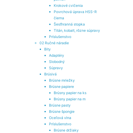
Krokové cvičenia
Povrchová úprava HSS-R
čierna
Šesťhranná stopka
Titán, kobalt, rôzne súpravy
Príslušenstvo
02 Ručné náradie
Bity
Adaptéry
Slobodný
Súpravy
Brúsivá
Brúsne mriežky
Brúsne papiere
Brúsny papier na ks
Brúsny papier na m
Brúsne pasty
Brúsne špongie
Oceľová vlna
Príslušenstvo
Brúsne držiaky