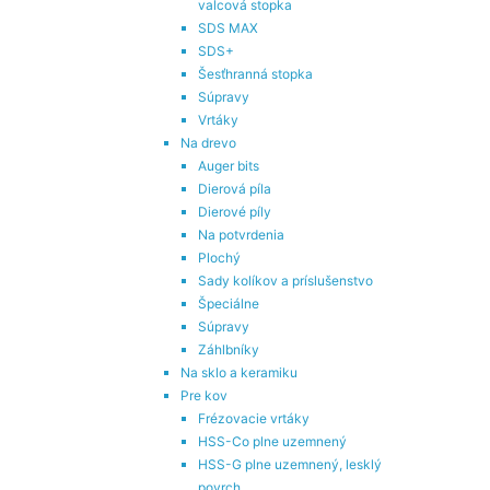
valcová stopka
SDS MAX
SDS+
Šesťhranná stopka
Súpravy
Vrtáky
Na drevo
Auger bits
Dierová píla
Dierové píly
Na potvrdenia
Plochý
Sady kolíkov a príslušenstvo
Špeciálne
Súpravy
Záhlbníky
Na sklo a keramiku
Pre kov
Frézovacie vrtáky
HSS-Co plne uzemnený
HSS-G plne uzemnený, lesklý
povrch