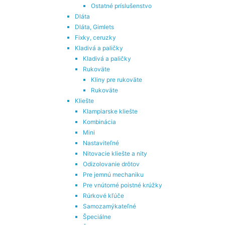
Ostatné príslušenstvo
Dláta
Dláta, Gimlets
Fixky, ceruzky
Kladivá a paličky
Kladivá a paličky
Rukoväte
Kliny pre rukoväte
Rukoväte
Kliešte
Klampiarske kliešte
Kombinácia
Mini
Nastaviteľné
Nitovacie kliešte a nity
Odizolovanie drôtov
Pre jemnú mechaniku
Pre vnútorné poistné krúžky
Rúrkové kľúče
Samozamýkateľné
Špeciálne