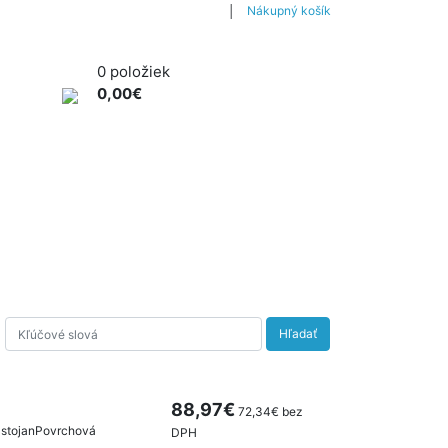
│
Nákupný košík
0 položiek
0,00€
ÁRADIE PRE VŠETKÝCH
NAOZAJ OD A PO Z
Hľadať
88,97€
72,34€ bez
 stojanPovrchová
DPH