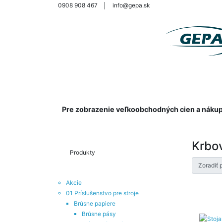
0908 908 467
│
info@gepa.sk
Pre zobrazenie veľkoobchodných cien a nákup s
Krbo
Produkty
Zoradiť 
Akcie
01 Príslušenstvo pre stroje
Brúsne papiere
Brúsne pásy