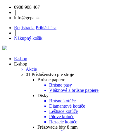
0908 908 467
│
info@gepa.sk
Registrácia
Prihlásiť sa
│
Nákupný košík
E-shop
E-shop
Akcie
01 Príslušenstvo pre stroje
Brúsne papiere
Brúsne pásy
Vláknové a brúsne papiere
Disky
Brúsne kotúče
Diamantové kotúče
Leštiace kotúče
Pílové kotúče
Rezacie kotúče
Frézovacie bity 8 mm