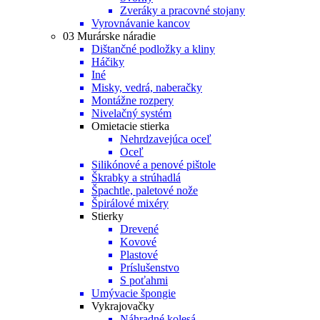
Zveráky a pracovné stojany
Vyrovnávanie kancov
03 Murárske náradie
Dištančné podložky a kliny
Háčiky
Iné
Misky, vedrá, naberačky
Montážne rozpery
Nivelačný systém
Omietacie stierka
Nehrdzavejúca oceľ
Oceľ
Silikónové a penové pištole
Škrabky a strúhadlá
Špachtle, paletové nože
Špirálové mixéry
Stierky
Drevené
Kovové
Plastové
Príslušenstvo
S poťahmi
Umývacie špongie
Vykrajovačky
Náhradné kolesá