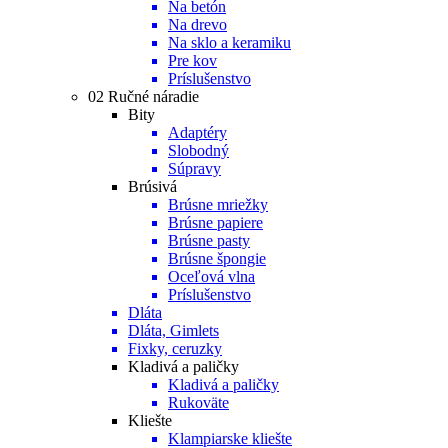
Na betón
Na drevo
Na sklo a keramiku
Pre kov
Príslušenstvo
02 Ručné náradie
Bity
Adaptéry
Slobodný
Súpravy
Brúsivá
Brúsne mriežky
Brúsne papiere
Brúsne pasty
Brúsne špongie
Oceľová vlna
Príslušenstvo
Dláta
Dláta, Gimlets
Fixky, ceruzky
Kladivá a paličky
Kladivá a paličky
Rukoväte
Kliešte
Klampiarske kliešte