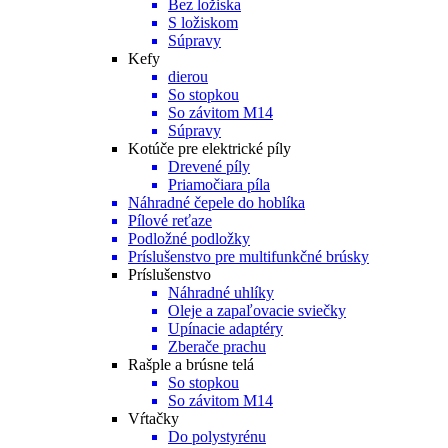
Bez ložiska
S ložiskom
Súpravy
Kefy
dierou
So stopkou
So závitom M14
Súpravy
Kotúče pre elektrické píly
Drevené píly
Priamočiara píla
Náhradné čepele do hoblíka
Pílové reťaze
Podložné podložky
Príslušenstvo pre multifunkčné brúsky
Príslušenstvo
Náhradné uhlíky
Oleje a zapaľovacie sviečky
Upínacie adaptéry
Zberače prachu
Rašple a brúsne telá
So stopkou
So závitom M14
Vŕtačky
Do polystyrénu