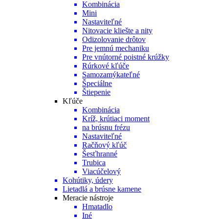
Kombinácia
Mini
Nastaviteľné
Nitovacie kliešte a nity
Odizolovanie drôtov
Pre jemnú mechaniku
Pre vnútorné poistné krúžky
Rúrkové kľúče
Samozamýkateľné
Špeciálne
Štiepenie
Kľúče
Kombinácia
Kríž, krútiaci moment
na brúsnu frézu
Nastaviteľné
Račňový kľúč
Šesťhranné
Trubica
Viacúčelový
Kohútiky, údery
Lietadlá a brúsne kamene
Meracie nástroje
Hmatadlo
Iné