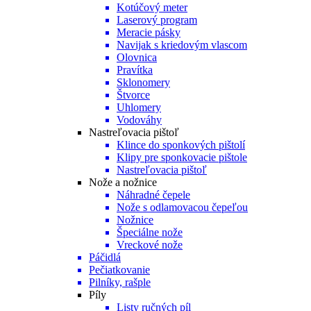
Kotúčový meter
Laserový program
Meracie pásky
Navijak s kriedovým vlascom
Olovnica
Pravítka
Sklonomery
Štvorce
Uhlomery
Vodováhy
Nastreľovacia pištoľ
Klince do sponkových pištolí
Klipy pre sponkovacie pištole
Nastreľovacia pištoľ
Nože a nožnice
Náhradné čepele
Nože s odlamovacou čepeľou
Nožnice
Špeciálne nože
Vreckové nože
Páčidlá
Pečiatkovanie
Pilníky, rašple
Píly
Listy ručných píl