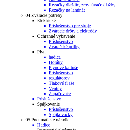
Rezačky dlaždíc, zrovnávače dlažby
Rezačky na laminát
04 Zváracie potreby
Elektrické
Príslušenstvo pre stroje
Zváracie drôty a elektródy
Ochranné vybavenie
Príslušenstvo
Zváračské prilby
Plyn
hadica
Horáky
Plynové kartuše
Príslušenstvo
regulátorov
Tlakové fľaše
Ventily
Zapaľovače
Príslušenstvo
Spájkovanie
Príslušenstvo
Spájkovačky
05 Pneumatické náradie
Hadice