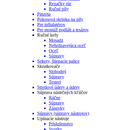
Rezačky rúr
Ručné píly
Pinzeta
Pokosová skrinka na píly
Pre inštalatérov
Pre montáž podláh a tesárov
Ručné kefy
Mosadz
Nehrdzavejúca oceľ
Oceľ
Súpravy
Sekery, štiepacie palice
Skrutkovače
Slobodný
Súpravy
Testeri
Stredové údery a údery
Súprava nástrčných kľúčov
Ráčne
Súpravy
Zásuvky
Súpravy (súpravy nástrojov)
Upínacie nástroje
Príslušenstvo
Svorky