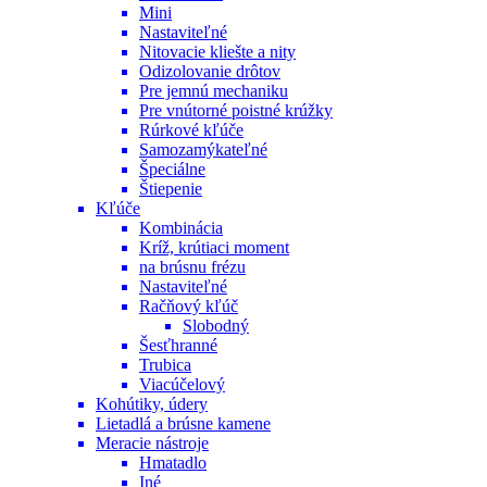
Mini
Nastaviteľné
Nitovacie kliešte a nity
Odizolovanie drôtov
Pre jemnú mechaniku
Pre vnútorné poistné krúžky
Rúrkové kľúče
Samozamýkateľné
Špeciálne
Štiepenie
Kľúče
Kombinácia
Kríž, krútiaci moment
na brúsnu frézu
Nastaviteľné
Račňový kľúč
Slobodný
Šesťhranné
Trubica
Viacúčelový
Kohútiky, údery
Lietadlá a brúsne kamene
Meracie nástroje
Hmatadlo
Iné