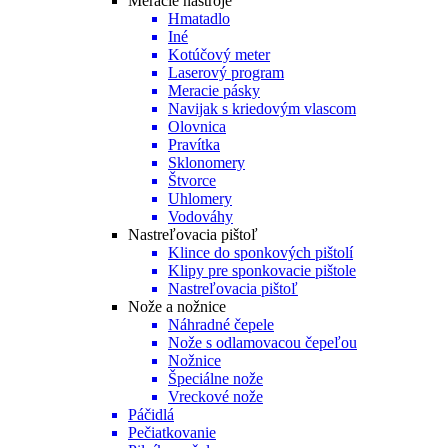
Meracie nástroje
Hmatadlo
Iné
Kotúčový meter
Laserový program
Meracie pásky
Navijak s kriedovým vlascom
Olovnica
Pravítka
Sklonomery
Štvorce
Uhlomery
Vodováhy
Nastreľovacia pištoľ
Klince do sponkových pištolí
Klipy pre sponkovacie pištole
Nastreľovacia pištoľ
Nože a nožnice
Náhradné čepele
Nože s odlamovacou čepeľou
Nožnice
Špeciálne nože
Vreckové nože
Páčidlá
Pečiatkovanie