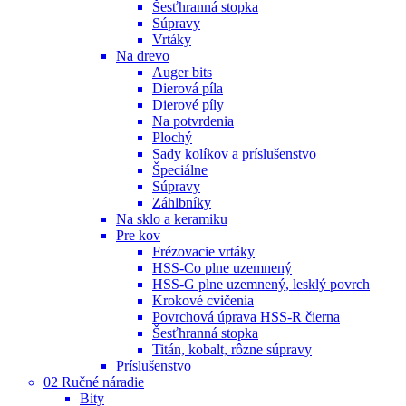
Šesťhranná stopka
Súpravy
Vrtáky
Na drevo
Auger bits
Dierová píla
Dierové píly
Na potvrdenia
Plochý
Sady kolíkov a príslušenstvo
Špeciálne
Súpravy
Záhlbníky
Na sklo a keramiku
Pre kov
Frézovacie vrtáky
HSS-Co plne uzemnený
HSS-G plne uzemnený, lesklý povrch
Krokové cvičenia
Povrchová úprava HSS-R čierna
Šesťhranná stopka
Titán, kobalt, rôzne súpravy
Príslušenstvo
02 Ručné náradie
Bity