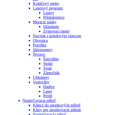
Kotúčový meter
Laserový program
Lasery
Príslušenstvo
Meracie pásky
Skladanie
Zvinovací meter
Navijak s kriedovým vlascom
Olovnica
Pravítka
Sklonomery
Štvorce
Špeciálne
Stolár
Tesár
Zámočník
Uhlomery
Vodováhy
Hadice
Laser
Profil
Nastreľovacia pištoľ
Klince do sponkových pištolí
Klipy pre sponkovacie pištole
Nastreľovacia pištoľ