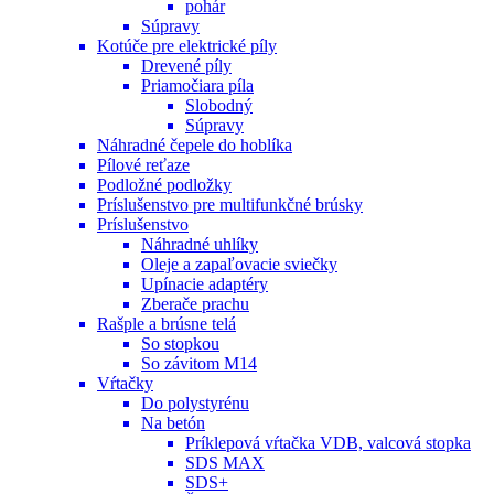
pohár
Súpravy
Kotúče pre elektrické píly
Drevené píly
Priamočiara píla
Slobodný
Súpravy
Náhradné čepele do hoblíka
Pílové reťaze
Podložné podložky
Príslušenstvo pre multifunkčné brúsky
Príslušenstvo
Náhradné uhlíky
Oleje a zapaľovacie sviečky
Upínacie adaptéry
Zberače prachu
Rašple a brúsne telá
So stopkou
So závitom M14
Vŕtačky
Do polystyrénu
Na betón
Príklepová vŕtačka VDB, valcová stopka
SDS MAX
SDS+