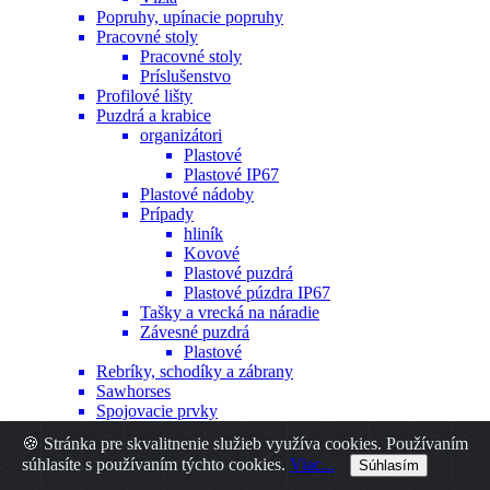
Popruhy, upínacie popruhy
Pracovné stoly
Pracovné stoly
Príslušenstvo
Profilové lišty
Puzdrá a krabice
organizátori
Plastové
Plastové IP67
Plastové nádoby
Prípady
hliník
Kovové
Plastové puzdrá
Plastové púzdra IP67
Tašky a vrecká na náradie
Závesné puzdrá
Plastové
Rebríky, schodíky a zábrany
Sawhorses
Spojovacie prvky
Hmoždinky
🍪 Stránka pre skvalitnenie služieb využíva cookies. Používaním
Iné
súhlasíte s používaním týchto cookies.
Viac...
Súhlasím
Nity
Skrutky