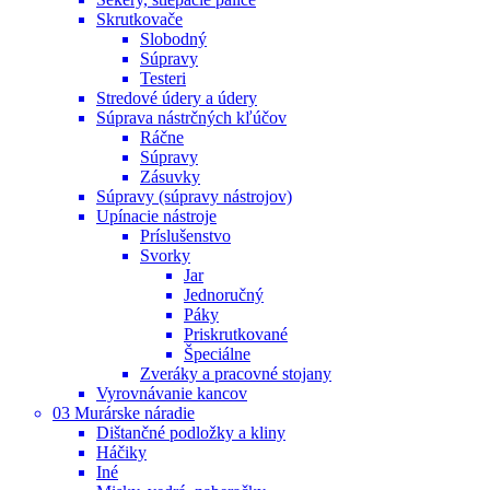
Skrutkovače
Slobodný
Súpravy
Testeri
Stredové údery a údery
Súprava nástrčných kľúčov
Ráčne
Súpravy
Zásuvky
Súpravy (súpravy nástrojov)
Upínacie nástroje
Príslušenstvo
Svorky
Jar
Jednoručný
Páky
Priskrutkované
Špeciálne
Zveráky a pracovné stojany
Vyrovnávanie kancov
03 Murárske náradie
Dištančné podložky a kliny
Háčiky
Iné