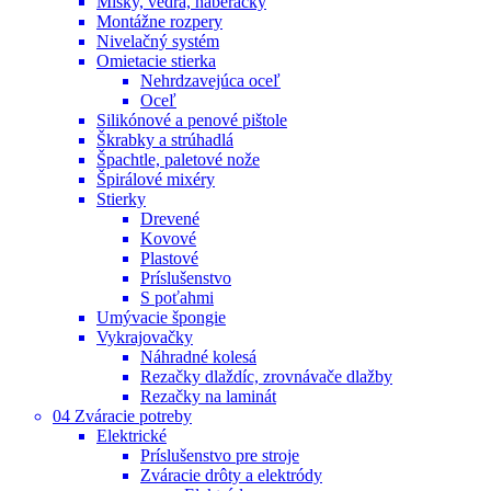
Misky, vedrá, naberačky
Montážne rozpery
Nivelačný systém
Omietacie stierka
Nehrdzavejúca oceľ
Oceľ
Silikónové a penové pištole
Škrabky a strúhadlá
Špachtle, paletové nože
Špirálové mixéry
Stierky
Drevené
Kovové
Plastové
Príslušenstvo
S poťahmi
Umývacie špongie
Vykrajovačky
Náhradné kolesá
Rezačky dlaždíc, zrovnávače dlažby
Rezačky na laminát
04 Zváracie potreby
Elektrické
Príslušenstvo pre stroje
Zváracie drôty a elektródy