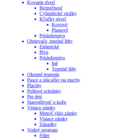
Kovanie dverí
Bezpečnosť
Cylindrické vložky
Kľučky dverí
Kovové
Plastové
Príslušenstvo
Ohrievače, tepelné štíty
Elektrické
Plyn
Príslušenstvo
Iné
Tepelné štíty
Okenné tesnenie
Pasce a plácačky na muchy
Plachty
Poštové schránky
Pre deti
Starostlivosť o kožu
Visiace zámky
Moto/Cyklo zámky
Visiace zámky
Západky
Vodný program
Filtre