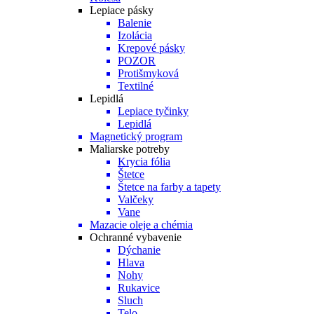
Lepiace pásky
Balenie
Izolácia
Krepové pásky
POZOR
Protišmyková
Textilné
Lepidlá
Lepiace tyčinky
Lepidlá
Magnetický program
Maliarske potreby
Krycia fólia
Štetce
Štetce na farby a tapety
Valčeky
Vane
Mazacie oleje a chémia
Ochranné vybavenie
Dýchanie
Hlava
Nohy
Rukavice
Sluch
Telo