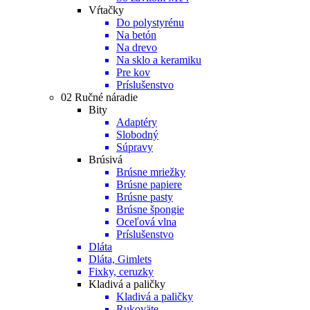
Vŕtačky
Do polystyrénu
Na betón
Na drevo
Na sklo a keramiku
Pre kov
Príslušenstvo
02 Ručné náradie
Bity
Adaptéry
Slobodný
Súpravy
Brúsivá
Brúsne mriežky
Brúsne papiere
Brúsne pasty
Brúsne špongie
Oceľová vlna
Príslušenstvo
Dláta
Dláta, Gimlets
Fixky, ceruzky
Kladivá a paličky
Kladivá a paličky
Rukoväte