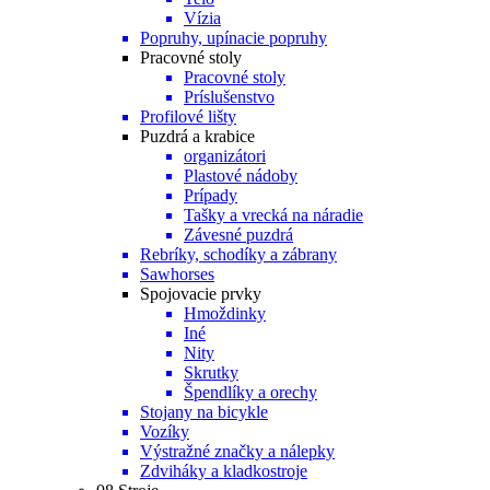
Vízia
Popruhy, upínacie popruhy
Pracovné stoly
Pracovné stoly
Príslušenstvo
Profilové lišty
Puzdrá a krabice
organizátori
Plastové nádoby
Prípady
Tašky a vrecká na náradie
Závesné puzdrá
Rebríky, schodíky a zábrany
Sawhorses
Spojovacie prvky
Hmoždinky
Iné
Nity
Skrutky
Špendlíky a orechy
Stojany na bicykle
Vozíky
Výstražné značky a nálepky
Zdviháky a kladkostroje