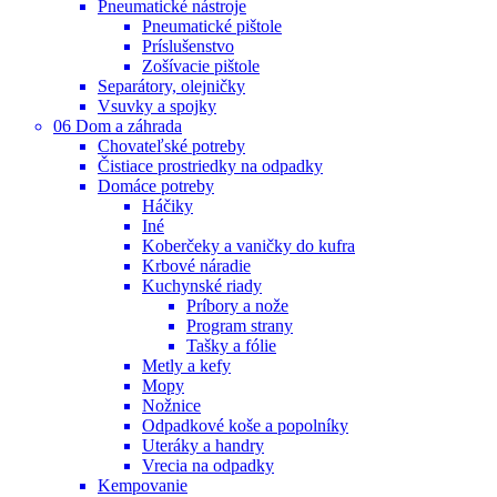
Pneumatické nástroje
Pneumatické pištole
Príslušenstvo
Zošívacie pištole
Separátory, olejničky
Vsuvky a spojky
06 Dom a záhrada
Chovateľské potreby
Čistiace prostriedky na odpadky
Domáce potreby
Háčiky
Iné
Koberčeky a vaničky do kufra
Krbové náradie
Kuchynské riady
Príbory a nože
Program strany
Tašky a fólie
Metly a kefy
Mopy
Nožnice
Odpadkové koše a popolníky
Uteráky a handry
Vrecia na odpadky
Kempovanie