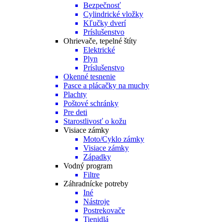
Bezpečnosť
Cylindrické vložky
Kľučky dverí
Príslušenstvo
Ohrievače, tepelné štíty
Elektrické
Plyn
Príslušenstvo
Okenné tesnenie
Pasce a plácačky na muchy
Plachty
Poštové schránky
Pre deti
Starostlivosť o kožu
Visiace zámky
Moto/Cyklo zámky
Visiace zámky
Západky
Vodný program
Filtre
Záhradnícke potreby
Iné
Nástroje
Postrekovače
Tienidlá