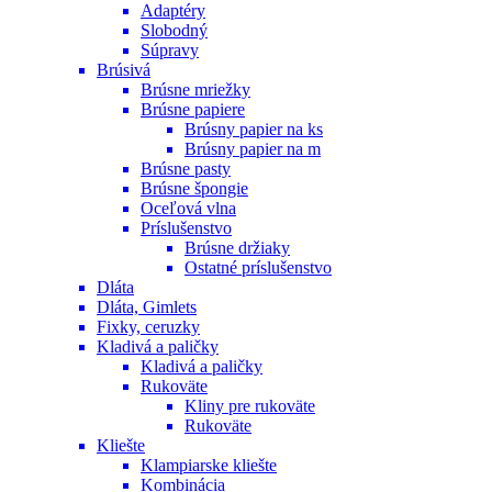
Adaptéry
Slobodný
Súpravy
Brúsivá
Brúsne mriežky
Brúsne papiere
Brúsny papier na ks
Brúsny papier na m
Brúsne pasty
Brúsne špongie
Oceľová vlna
Príslušenstvo
Brúsne držiaky
Ostatné príslušenstvo
Dláta
Dláta, Gimlets
Fixky, ceruzky
Kladivá a paličky
Kladivá a paličky
Rukoväte
Kliny pre rukoväte
Rukoväte
Kliešte
Klampiarske kliešte
Kombinácia