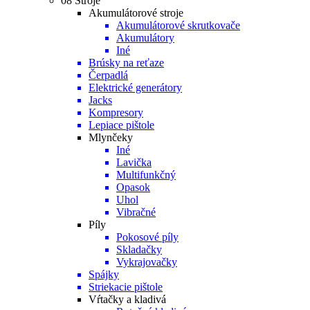
08 Stroje
Akumulátorové stroje
Akumulátorové skrutkovače
Akumulátory
Iné
Brúsky na reťaze
Čerpadlá
Elektrické generátory
Jacks
Kompresory
Lepiace pištole
Mlynčeky
Iné
Lavička
Multifunkčný
Opasok
Uhol
Vibračné
Píly
Pokosové píly
Skladačky
Vykrajovačky
Spájky
Striekacie pištole
Vŕtačky a kladivá