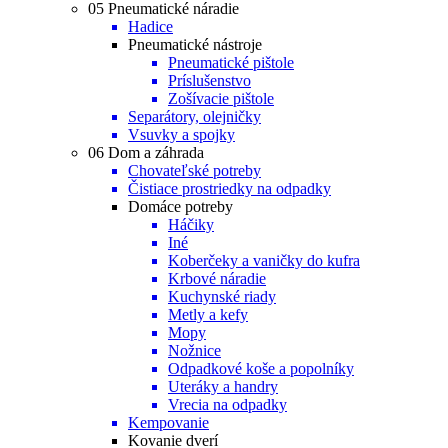
05 Pneumatické náradie
Hadice
Pneumatické nástroje
Pneumatické pištole
Príslušenstvo
Zošívacie pištole
Separátory, olejničky
Vsuvky a spojky
06 Dom a záhrada
Chovateľské potreby
Čistiace prostriedky na odpadky
Domáce potreby
Háčiky
Iné
Koberčeky a vaničky do kufra
Krbové náradie
Kuchynské riady
Metly a kefy
Mopy
Nožnice
Odpadkové koše a popolníky
Uteráky a handry
Vrecia na odpadky
Kempovanie
Kovanie dverí