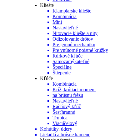
Kliešte
Klampiarske kliešte
Kombinácia
Mini
Nastaviteľné
Nitovacie kliešte a nity
Odizolovanie drôtov
Pre jemnú mechaniku
Pre vnútorné poistné krúžky
Rúrkové kľúče
Samozamýkateľné
Špeciálne
Štiepenie
Kľúče
Kombinácia
Kríž, krútiaci moment
na brúsnu frézu
Nastaviteľné
Račňový kľúč
Šesťhranné
Trubica
Viacúčelový
Kohútiky, údery
Lietadlá a brúsne kamene