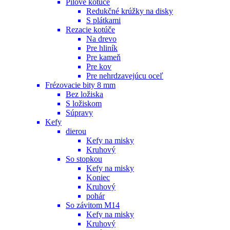
Pílové kotúče
Redukčné krúžky na disky
S plátkami
Rezacie kotúče
Na drevo
Pre hliník
Pre kameň
Pre kov
Pre nehrdzavejúcu oceľ
Frézovacie bity 8 mm
Bez ložiska
S ložiskom
Súpravy
Kefy
dierou
Kefy na misky
Kruhový
So stopkou
Kefy na misky
Koniec
Kruhový
pohár
So závitom M14
Kefy na misky
Kruhový