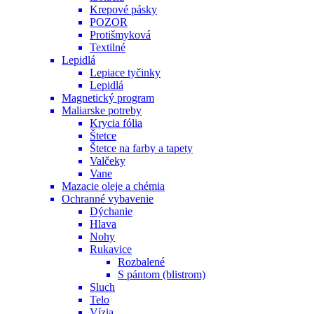
Krepové pásky
POZOR
Protišmyková
Textilné
Lepidlá
Lepiace tyčinky
Lepidlá
Magnetický program
Maliarske potreby
Krycia fólia
Štetce
Štetce na farby a tapety
Valčeky
Vane
Mazacie oleje a chémia
Ochranné vybavenie
Dýchanie
Hlava
Nohy
Rukavice
Rozbalené
S pántom (blistrom)
Sluch
Telo
Vízia