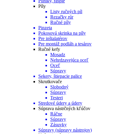
Pilníky, rašple
Píly
Listy ručných píl
Rezačky rúr
Ručné píly
Pinzeta
Pokosová skrinka na píly
Pre inštalatérov
Pre montáž podláh a tesárov
Ručné kefy
Mosadz
Nehrdzavejúca oceľ
Oceľ
Súpravy
Sekery, štiepacie palice
Skrutkovače
Slobodný
Súpravy
Testeri
Stredové údery a údery
Súprava nástrčných kľúčov
Ráčne
Súpravy
Zásuvky
Súpravy (súpravy nástrojov)