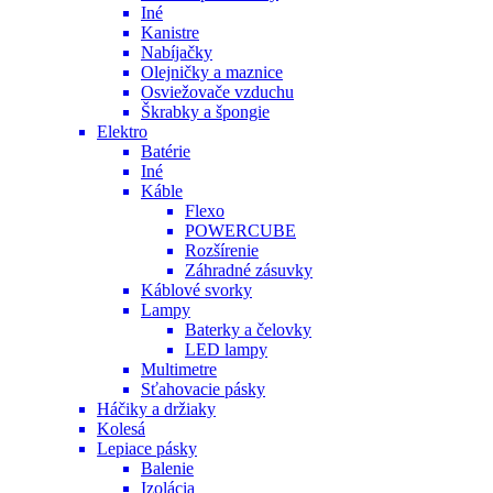
Iné
Kanistre
Nabíjačky
Olejničky a maznice
Osviežovače vzduchu
Škrabky a špongie
Elektro
Batérie
Iné
Káble
Flexo
POWERCUBE
Rozšírenie
Záhradné zásuvky
Káblové svorky
Lampy
Baterky a čelovky
LED lampy
Multimetre
Sťahovacie pásky
Háčiky a držiaky
Kolesá
Lepiace pásky
Balenie
Izolácia