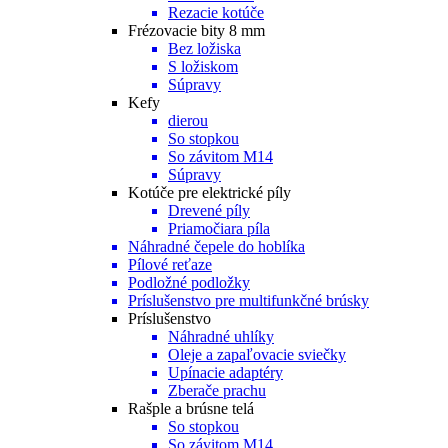
Rezacie kotúče
Frézovacie bity 8 mm
Bez ložiska
S ložiskom
Súpravy
Kefy
dierou
So stopkou
So závitom M14
Súpravy
Kotúče pre elektrické píly
Drevené píly
Priamočiara píla
Náhradné čepele do hoblíka
Pílové reťaze
Podložné podložky
Príslušenstvo pre multifunkčné brúsky
Príslušenstvo
Náhradné uhlíky
Oleje a zapaľovacie sviečky
Upínacie adaptéry
Zberače prachu
Rašple a brúsne telá
So stopkou
So závitom M14