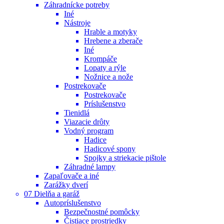
Záhradnícke potreby
Iné
Nástroje
Hrable a motyky
Hrebene a zberače
Iné
Krompáče
Lopaty a rýle
Nožnice a nože
Postrekovače
Postrekovače
Príslušenstvo
Tienidlá
Viazacie drôty
Vodný program
Hadice
Hadicové spony
Spojky a striekacie pištole
Záhradné lampy
Zapaľovače a iné
Zarážky dverí
07 Dielňa a garáž
Autopríslušenstvo
Bezpečnostné pomôcky
Čistiace prostriedky