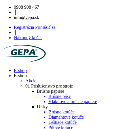
0908 908 467
│
info@gepa.sk
Registrácia
Prihlásiť sa
│
Nákupný košík
E-shop
E-shop
Akcie
01 Príslušenstvo pre stroje
Brúsne papiere
Brúsne pásy
Vláknové a brúsne papiere
Disky
Brúsne kotúče
Diamantové kotúče
Leštiace kotúče
Pílové kotúče