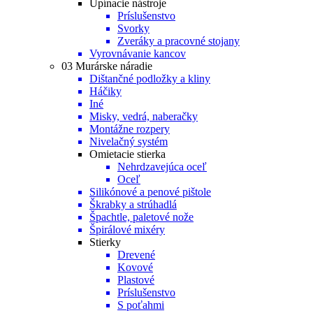
Upínacie nástroje
Príslušenstvo
Svorky
Zveráky a pracovné stojany
Vyrovnávanie kancov
03 Murárske náradie
Dištančné podložky a kliny
Háčiky
Iné
Misky, vedrá, naberačky
Montážne rozpery
Nivelačný systém
Omietacie stierka
Nehrdzavejúca oceľ
Oceľ
Silikónové a penové pištole
Škrabky a strúhadlá
Špachtle, paletové nože
Špirálové mixéry
Stierky
Drevené
Kovové
Plastové
Príslušenstvo
S poťahmi