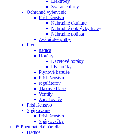
Elektródy
Zváracie drôty
Ochranné vybavenie
Príslušenstvo
Náhradné okuliare
Náhradné pokrývky hlavy
Náhradné potítka
Zváračské prilby
Plyn
hadica
Horáky
Kazetové horáky
PB horáky
Plynové kartuše
Príslušenstvo
regulátorov
Tlakové fľaše
Ventily
Zapaľovače
Príslušenstvo
Spájkovanie
Príslušenstvo
Spájkovačky
05 Pneumatické náradie
Hadice