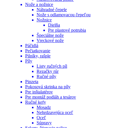
Nože a nožnice
Náhradné čepele
Nože s odlamovacou čepeľou
Nožnice
Dielňa
Pre plastové potrubia
Špeciálne nože
Vreckové nože
Páčidlá
Pečiatkovanie
Pilníky, rašple
Píly
Listy ručných píl
Rezačky rúr
Ručné píly
Pinzeta
Pokosová skrinka na píly
Pre inštalatérov
Pre montáž podláh a tesárov
Ručné kefy
Mosadz
Nehrdzavejúca oceľ
Oceľ
Súpravy
Sekery, štiepacie palice