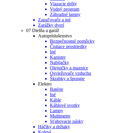
Viazacie drôty
Vodný program
Záhradné lampy
Zapaľovače a iné
Zarážky dverí
07 Dielňa a garáž
Autopríslušenstvo
Bezpečnostné pomôcky
Čistiace prostriedky
Iné
Kanistre
Nabíjačky
Olejničky a maznice
Osviežovače vzduchu
Škrabky a špongie
Elektro
Batérie
Iné
Káble
Káblové svorky
Lampy
Multimetre
Sťahovacie pásky
Háčiky a držiaky
Kolesá