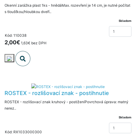
Okenní zarážka plast 1ks - hnědáMax. rozevření je 14 cm, je nutné počítat
s tloušťkou/hloubkou dveří..
Skladom
Kód: 110038
2,00€
1,63€ bez DPH
ROSTEX - rozlišovací znak - postihnutie
ROSTEX - rozlišovací znak kruhový - postiženíPovrchová úprava: matný
nerez..
Skladom
Kód: RX1033000300