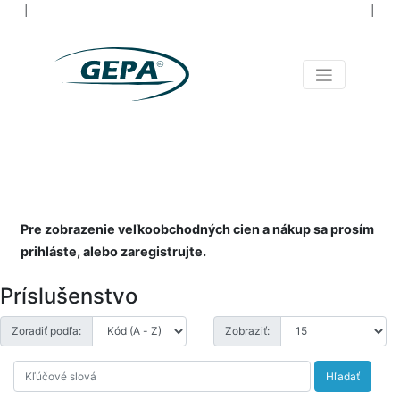
│
│
NIELEN NÁRADIE PRE
VŠETKÝCH
NAOZAJ OD A PO Z
Pre zobrazenie veľkoobchodných cien a nákup sa prosím
prihláste, alebo zaregistrujte.
Príslušenstvo
Zoradiť podľa:
Zobraziť:
Hľadať