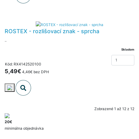
ROSTEX - rozlišovací znak - sprcha
..
Skladom
Kód: RX4142520100
5,49€
4,46€ bez DPH
Zobrazené 1 až 12 z 12
20€
minimálna objednávka