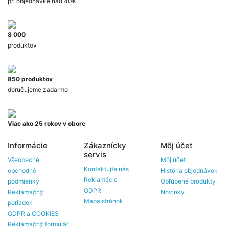
pri objednávke nad 40€
8 000
produktov
850 produktov
doručujeme zadarmo
Viac ako 25 rokov v obore
Informácie
Zákaznícky
Môj účet
servis
Všeobecné
Môj účet
Kontaktujte nás
obchodné
História objednávok
Reklamácie
podmienky
Obľúbené produkty
GDPR
Reklamačný
Novinky
Mapa stránok
poriadok
GDPR a COOKIES
Reklamačný formulár