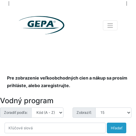
│
│
NIELEN NÁRADIE PRE
VŠETKÝCH
NAOZAJ OD A PO Z
Pre zobrazenie veľkoobchodných cien a nákup sa prosím
prihláste, alebo zaregistrujte.
Vodný program
Zoradiť podľa:
Zobraziť:
Hľadať