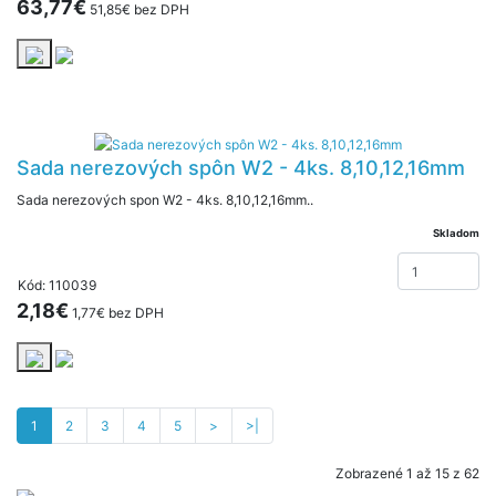
63,77€
51,85€ bez DPH
Sada nerezových spôn W2 - 4ks. 8,10,12,16mm
Sada nerezových spon W2 - 4ks. 8,10,12,16mm..
Skladom
Kód: 110039
2,18€
1,77€ bez DPH
1
2
3
4
5
>
>|
Zobrazené 1 až 15 z 62