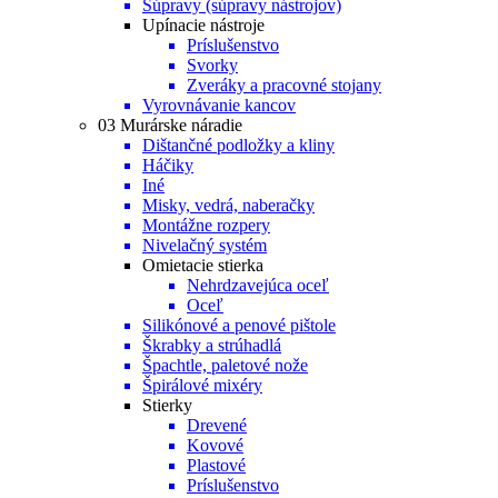
Súpravy (súpravy nástrojov)
Upínacie nástroje
Príslušenstvo
Svorky
Zveráky a pracovné stojany
Vyrovnávanie kancov
03 Murárske náradie
Dištančné podložky a kliny
Háčiky
Iné
Misky, vedrá, naberačky
Montážne rozpery
Nivelačný systém
Omietacie stierka
Nehrdzavejúca oceľ
Oceľ
Silikónové a penové pištole
Škrabky a strúhadlá
Špachtle, paletové nože
Špirálové mixéry
Stierky
Drevené
Kovové
Plastové
Príslušenstvo