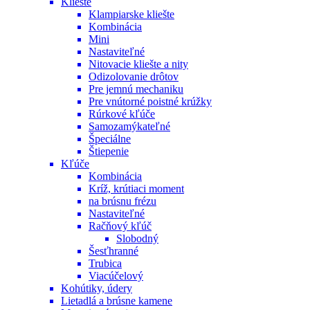
Kliešte
Klampiarske kliešte
Kombinácia
Mini
Nastaviteľné
Nitovacie kliešte a nity
Odizolovanie drôtov
Pre jemnú mechaniku
Pre vnútorné poistné krúžky
Rúrkové kľúče
Samozamýkateľné
Špeciálne
Štiepenie
Kľúče
Kombinácia
Kríž, krútiaci moment
na brúsnu frézu
Nastaviteľné
Račňový kľúč
Slobodný
Šesťhranné
Trubica
Viacúčelový
Kohútiky, údery
Lietadlá a brúsne kamene