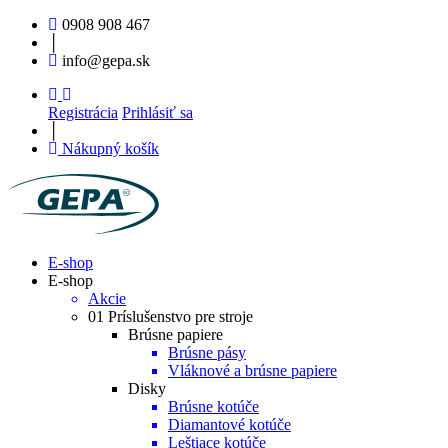
0908 908 467
│
info@gepa.sk
Registrácia
Prihlásiť sa
│
Nákupný košík
E-shop
E-shop
Akcie
01 Príslušenstvo pre stroje
Brúsne papiere
Brúsne pásy
Vláknové a brúsne papiere
Disky
Brúsne kotúče
Diamantové kotúče
Leštiace kotúče