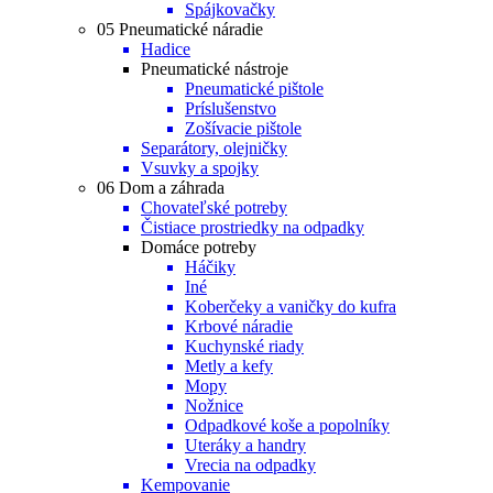
Spájkovačky
05 Pneumatické náradie
Hadice
Pneumatické nástroje
Pneumatické pištole
Príslušenstvo
Zošívacie pištole
Separátory, olejničky
Vsuvky a spojky
06 Dom a záhrada
Chovateľské potreby
Čistiace prostriedky na odpadky
Domáce potreby
Háčiky
Iné
Koberčeky a vaničky do kufra
Krbové náradie
Kuchynské riady
Metly a kefy
Mopy
Nožnice
Odpadkové koše a popolníky
Uteráky a handry
Vrecia na odpadky
Kempovanie