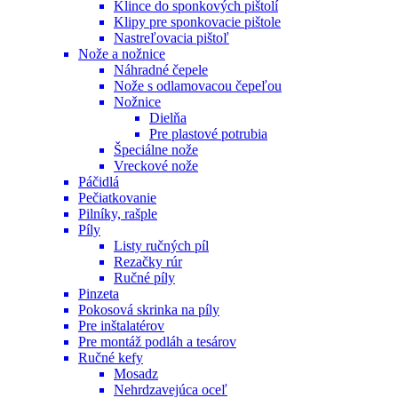
Klince do sponkových pištolí
Klipy pre sponkovacie pištole
Nastreľovacia pištoľ
Nože a nožnice
Náhradné čepele
Nože s odlamovacou čepeľou
Nožnice
Dielňa
Pre plastové potrubia
Špeciálne nože
Vreckové nože
Páčidlá
Pečiatkovanie
Pilníky, rašple
Píly
Listy ručných píl
Rezačky rúr
Ručné píly
Pinzeta
Pokosová skrinka na píly
Pre inštalatérov
Pre montáž podláh a tesárov
Ručné kefy
Mosadz
Nehrdzavejúca oceľ