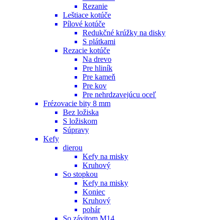
Rezanie
Leštiace kotúče
Pílové kotúče
Redukčné krúžky na disky
S plátkami
Rezacie kotúče
Na drevo
Pre hliník
Pre kameň
Pre kov
Pre nehrdzavejúcu oceľ
Frézovacie bity 8 mm
Bez ložiska
S ložiskom
Súpravy
Kefy
dierou
Kefy na misky
Kruhový
So stopkou
Kefy na misky
Koniec
Kruhový
pohár
So závitom M14