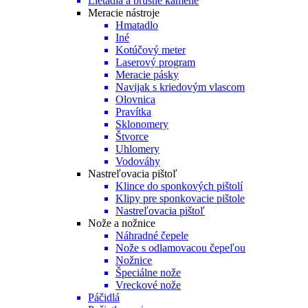
Lietadlá a brúsne kamene
Meracie nástroje
Hmatadlo
Iné
Kotúčový meter
Laserový program
Meracie pásky
Navijak s kriedovým vlascom
Olovnica
Pravítka
Sklonomery
Štvorce
Uhlomery
Vodováhy
Nastreľovacia pištoľ
Klince do sponkových pištolí
Klipy pre sponkovacie pištole
Nastreľovacia pištoľ
Nože a nožnice
Náhradné čepele
Nože s odlamovacou čepeľou
Nožnice
Špeciálne nože
Vreckové nože
Páčidlá