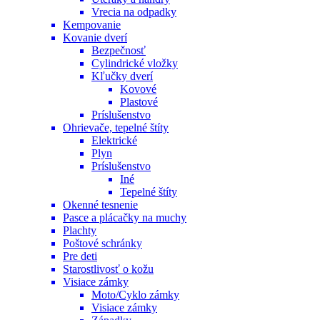
Vrecia na odpadky
Kempovanie
Kovanie dverí
Bezpečnosť
Cylindrické vložky
Kľučky dverí
Kovové
Plastové
Príslušenstvo
Ohrievače, tepelné štíty
Elektrické
Plyn
Príslušenstvo
Iné
Tepelné štíty
Okenné tesnenie
Pasce a plácačky na muchy
Plachty
Poštové schránky
Pre deti
Starostlivosť o kožu
Visiace zámky
Moto/Cyklo zámky
Visiace zámky