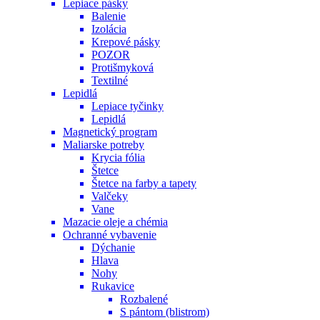
Lepiace pásky
Balenie
Izolácia
Krepové pásky
POZOR
Protišmyková
Textilné
Lepidlá
Lepiace tyčinky
Lepidlá
Magnetický program
Maliarske potreby
Krycia fólia
Štetce
Štetce na farby a tapety
Valčeky
Vane
Mazacie oleje a chémia
Ochranné vybavenie
Dýchanie
Hlava
Nohy
Rukavice
Rozbalené
S pántom (blistrom)