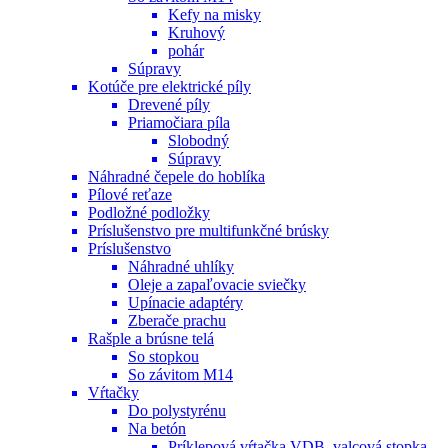
Kefy na misky
Kruhový
pohár
Súpravy
Kotúče pre elektrické píly
Drevené píly
Priamočiara píla
Slobodný
Súpravy
Náhradné čepele do hoblíka
Pílové reťaze
Podložné podložky
Príslušenstvo pre multifunkčné brúsky
Príslušenstvo
Náhradné uhlíky
Oleje a zapaľovacie sviečky
Upínacie adaptéry
Zberače prachu
Rašple a brúsne telá
So stopkou
So závitom M14
Vŕtačky
Do polystyrénu
Na betón
Príklepová vŕtačka VDB, valcová stopka