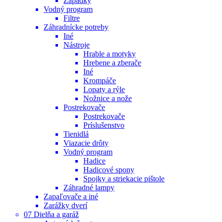
Západky
Vodný program
Filtre
Záhradnícke potreby
Iné
Nástroje
Hrable a motyky
Hrebene a zberače
Iné
Krompáče
Lopaty a rýle
Nožnice a nože
Postrekovače
Postrekovače
Príslušenstvo
Tienidlá
Viazacie drôty
Vodný program
Hadice
Hadicové spony
Spojky a striekacie pištole
Záhradné lampy
Zapaľovače a iné
Zarážky dverí
07 Dielňa a garáž