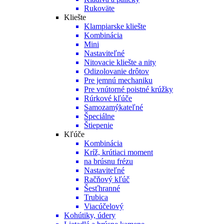
Rukoväte
Kliešte
Klampiarske kliešte
Kombinácia
Mini
Nastaviteľné
Nitovacie kliešte a nity
Odizolovanie drôtov
Pre jemnú mechaniku
Pre vnútorné poistné krúžky
Rúrkové kľúče
Samozamýkateľné
Špeciálne
Štiepenie
Kľúče
Kombinácia
Kríž, krútiaci moment
na brúsnu frézu
Nastaviteľné
Račňový kľúč
Šesťhranné
Trubica
Viacúčelový
Kohútiky, údery