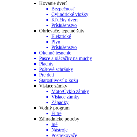
Kovanie dverí
Bezpečnosť
Cylindrické vložky
Kľučky dverí
Príslušenstvo
Ohrievače, tepelné štíty
Elektrické
Plyn
Príslušenstvo
Okenné tesnenie
Pasce a plácačky na muchy
Plachty
Poštové schránky
Pre deti
Starostlivosť o kožu
Visiace zámky
Moto/Cyklo zámky
Visiace zámky
Západky
Vodný program
Filtre
Záhradnícke potreby
Iné
Nástroje
Postrekovače