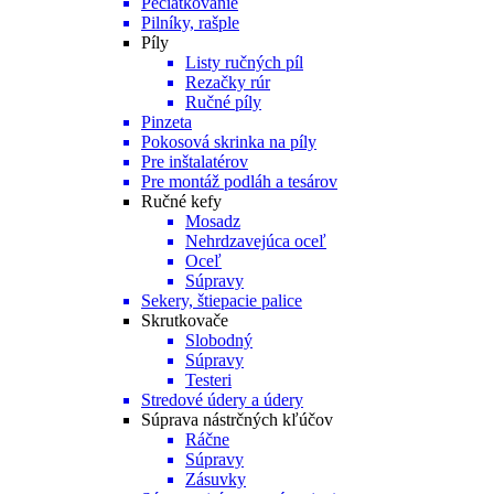
Pečiatkovanie
Pilníky, rašple
Píly
Listy ručných píl
Rezačky rúr
Ručné píly
Pinzeta
Pokosová skrinka na píly
Pre inštalatérov
Pre montáž podláh a tesárov
Ručné kefy
Mosadz
Nehrdzavejúca oceľ
Oceľ
Súpravy
Sekery, štiepacie palice
Skrutkovače
Slobodný
Súpravy
Testeri
Stredové údery a údery
Súprava nástrčných kľúčov
Ráčne
Súpravy
Zásuvky