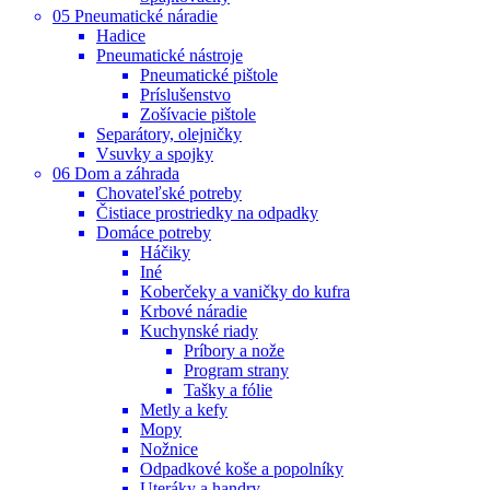
05 Pneumatické náradie
Hadice
Pneumatické nástroje
Pneumatické pištole
Príslušenstvo
Zošívacie pištole
Separátory, olejničky
Vsuvky a spojky
06 Dom a záhrada
Chovateľské potreby
Čistiace prostriedky na odpadky
Domáce potreby
Háčiky
Iné
Koberčeky a vaničky do kufra
Krbové náradie
Kuchynské riady
Príbory a nože
Program strany
Tašky a fólie
Metly a kefy
Mopy
Nožnice
Odpadkové koše a popolníky
Uteráky a handry