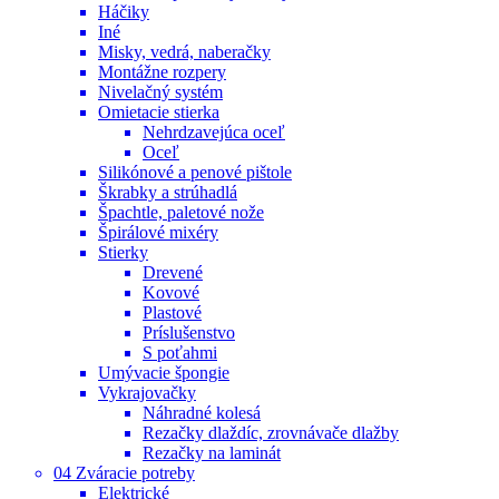
Háčiky
Iné
Misky, vedrá, naberačky
Montážne rozpery
Nivelačný systém
Omietacie stierka
Nehrdzavejúca oceľ
Oceľ
Silikónové a penové pištole
Škrabky a strúhadlá
Špachtle, paletové nože
Špirálové mixéry
Stierky
Drevené
Kovové
Plastové
Príslušenstvo
S poťahmi
Umývacie špongie
Vykrajovačky
Náhradné kolesá
Rezačky dlaždíc, zrovnávače dlažby
Rezačky na laminát
04 Zváracie potreby
Elektrické