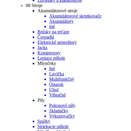
Zdviháky a kladkostroje
08 Stroje
Akumulátorové stroje
Akumulátorové skrutkovače
Akumulátory
Iné
Brúsky na reťaze
Čerpadlá
Elektrické generátory
Jacks
Kompresory
Lepiace pištole
Mlynčeky
Iné
Lavička
Multifunkčný
Opasok
Uhol
Vibračné
Píly
Pokosové píly
Skladačky
Vykrajovačky
Spájky
Striekacie pištole