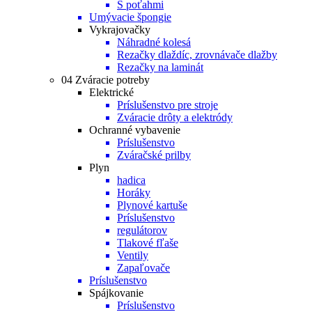
S poťahmi
Umývacie špongie
Vykrajovačky
Náhradné kolesá
Rezačky dlaždíc, zrovnávače dlažby
Rezačky na laminát
04 Zváracie potreby
Elektrické
Príslušenstvo pre stroje
Zváracie drôty a elektródy
Ochranné vybavenie
Príslušenstvo
Zváračské prilby
Plyn
hadica
Horáky
Plynové kartuše
Príslušenstvo
regulátorov
Tlakové fľaše
Ventily
Zapaľovače
Príslušenstvo
Spájkovanie
Príslušenstvo