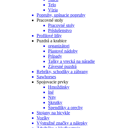
Telo
Vízia
Popruhy, upínacie popruhy
Pracovné stoly
Pracovné stoly
Príslušenstvo
Profilové lišty
Puzdrá a krabice
organizátori
Plastové nádoby
Prípady
Tašky a vrecká na náradie
Závesné puzdrá
Rebríky, schodíky a zábrany
Sawhorses
Spojovacie prvky
Hmoždinky
Iné
Nity
Skrutky
Špendlíky a orechy
Stojany na bicykle
Vozíky
Výstražné značky a nálepky