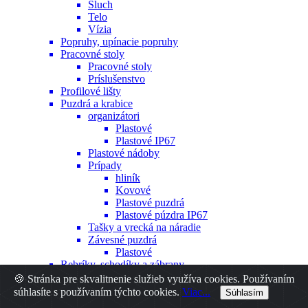
Sluch
Telo
Vízia
Popruhy, upínacie popruhy
Pracovné stoly
Pracovné stoly
Príslušenstvo
Profilové lišty
Puzdrá a krabice
organizátori
Plastové
Plastové IP67
Plastové nádoby
Prípady
hliník
Kovové
Plastové puzdrá
Plastové púzdra IP67
Tašky a vrecká na náradie
Závesné puzdrá
Plastové
Rebríky, schodíky a zábrany
Sawhorses
🍪 Stránka pre skvalitnenie služieb využíva cookies. Používaním
Spojovacie prvky
súhlasíte s používaním týchto cookies.
Viac...
Súhlasím
Hmoždinky