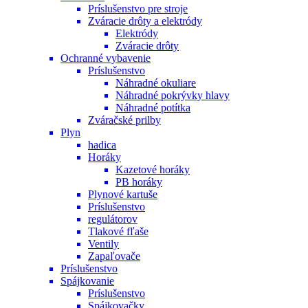
Príslušenstvo pre stroje
Zváracie drôty a elektródy
Elektródy
Zváracie drôty
Ochranné vybavenie
Príslušenstvo
Náhradné okuliare
Náhradné pokrývky hlavy
Náhradné potítka
Zváračské prilby
Plyn
hadica
Horáky
Kazetové horáky
PB horáky
Plynové kartuše
Príslušenstvo
regulátorov
Tlakové fľaše
Ventily
Zapaľovače
Príslušenstvo
Spájkovanie
Príslušenstvo
Spájkovačky