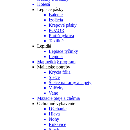
Kolesá
Lepiace pásky
Balenie
Izolácia
Krepové pásky
POZOR
Protišmyková
Textilné
Lepidlá
Lepiace tyčinky
Lepidlá
Magnetický program
Maliarske potreby
Krycia fólia
Štetce
Štetce na farby a tapety
Valčeky
Vane
Mazacie oleje a chémia
Ochranné vybavenie
Dýchanie
Hlava
Nohy
Rukavice
Sluch