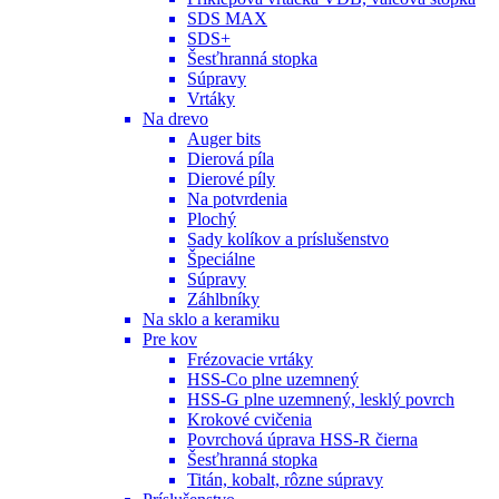
SDS MAX
SDS+
Šesťhranná stopka
Súpravy
Vrtáky
Na drevo
Auger bits
Dierová píla
Dierové píly
Na potvrdenia
Plochý
Sady kolíkov a príslušenstvo
Špeciálne
Súpravy
Záhlbníky
Na sklo a keramiku
Pre kov
Frézovacie vrtáky
HSS-Co plne uzemnený
HSS-G plne uzemnený, lesklý povrch
Krokové cvičenia
Povrchová úprava HSS-R čierna
Šesťhranná stopka
Titán, kobalt, rôzne súpravy