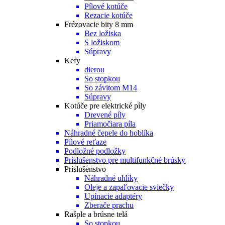
Pílové kotúče
Rezacie kotúče
Frézovacie bity 8 mm
Bez ložiska
S ložiskom
Súpravy
Kefy
dierou
So stopkou
So závitom M14
Súpravy
Kotúče pre elektrické píly
Drevené píly
Priamočiara píla
Náhradné čepele do hoblíka
Pílové reťaze
Podložné podložky
Príslušenstvo pre multifunkčné brúsky
Príslušenstvo
Náhradné uhlíky
Oleje a zapaľovacie sviečky
Upínacie adaptéry
Zberače prachu
Rašple a brúsne telá
So stopkou