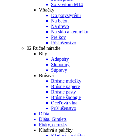
So závitom M14
Vŕtačky
Do polystyrénu
Na betón
Na drevo
Na sklo a keramiku
Pre kov
Príslušenstvo
02 Ručné náradie
Bity
Adaptéry
Slobodný
Súpravy
Brúsivá
Brúsne mriežky
Brúsne papiere
Brúsne pasty
Brúsne špongie
Oceľová vlna
Príslušenstvo
Dláta
Dláta, Gimlets
Fixky, ceruzky
Kladivá a paličky
Kladivá a paličky