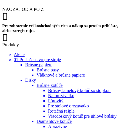
NAOZAJ OD A PO Z
Pre zobrazenie veľkoobchodných cien a nákup sa prosím prihláste,
alebo zaregistrujte.
Produkty
Akcie
01 Príslušenstvo pre stroje
Brúsne papiere
Brúsne pásy
Vláknové a brúsne papiere
Disky
Brúsne kotúče
Brúsny lamelový kotúč so stopkou
Na orezávatko
Pórovitý
Pre stolové orezávatko
Rotačná rašple
Viacdoskový kotúč pre uhlové brúsky
Diamantové kotúče
Abrazívne