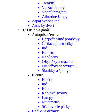
Tienidlá
Viazacie drôty
Vodný program
Záhradné lampy
Zapaľovače a iné
Zarážky dverí
07 Dielňa a garáž
Autopríslušenstvo
Bezpečnostné pomôcky
Čistiace prostriedky
Iné
Kanistre
Nabíjačky
Olejničky a maznice
Osviežovače vzduchu
Škrabky a špongie
Elektro
Batérie
Iné
Káble
Káblové svorky
Lampy
Multimetre
Sťahovacie pásky
Háčiky a držiaky