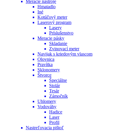
Meracie nástroje
Hmatadlo
Iné
Kotúčový meter
Laserový program
Lasery
Príslušenstvo
Meracie pásky
Skladanie
Zvinovací meter
Navijak s kriedovým vlascom
Olovnica
Pravítka
Sklonomery
Štvorce
Špeciálne
Stolár
Tesár
Zámočník
Uhlomery
Vodováhy
Hadice
Laser
Profil
Nastreľovacia pištoľ