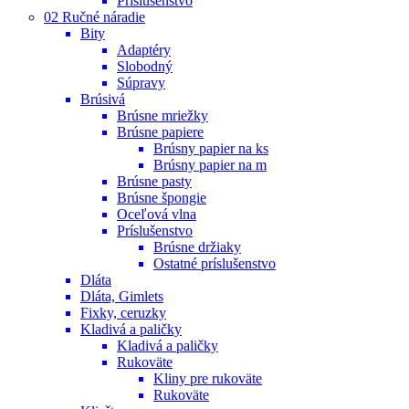
Príslušenstvo
02 Ručné náradie
Bity
Adaptéry
Slobodný
Súpravy
Brúsivá
Brúsne mriežky
Brúsne papiere
Brúsny papier na ks
Brúsny papier na m
Brúsne pasty
Brúsne špongie
Oceľová vlna
Príslušenstvo
Brúsne držiaky
Ostatné príslušenstvo
Dláta
Dláta, Gimlets
Fixky, ceruzky
Kladivá a paličky
Kladivá a paličky
Rukoväte
Kliny pre rukoväte
Rukoväte