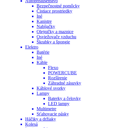
Autopríslušenstvo
Bezpečnostné pomôcky
Čistiace prostriedky
Iné
Kanistre
Nabíjačky
Olejničky a maznice
Osviežovače vzduchu
Škrabky a špongie
Elektro
Batérie
Iné
Káble
Flexo
POWERCUBE
Rozšírenie
Záhradné zásuvky
Káblové svorky
Lampy
Baterky a čelovky
LED lampy
Multimetre
Sťahovacie pásky
Háčiky a držiaky
Kolesá