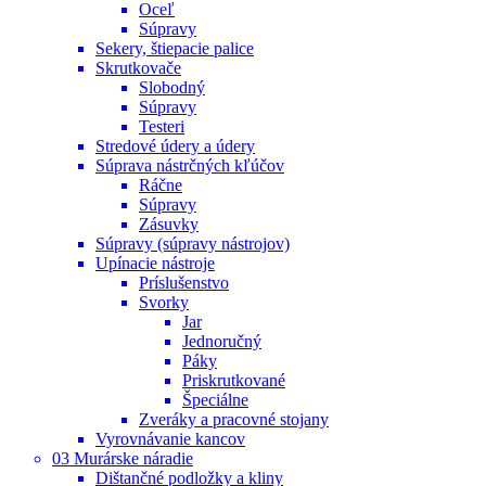
Oceľ
Súpravy
Sekery, štiepacie palice
Skrutkovače
Slobodný
Súpravy
Testeri
Stredové údery a údery
Súprava nástrčných kľúčov
Ráčne
Súpravy
Zásuvky
Súpravy (súpravy nástrojov)
Upínacie nástroje
Príslušenstvo
Svorky
Jar
Jednoručný
Páky
Priskrutkované
Špeciálne
Zveráky a pracovné stojany
Vyrovnávanie kancov
03 Murárske náradie
Dištančné podložky a kliny