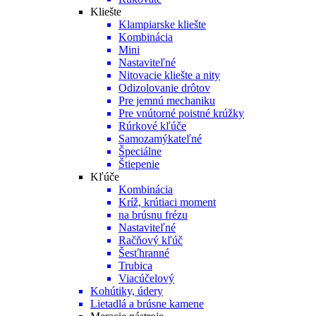
Kliešte
Klampiarske kliešte
Kombinácia
Mini
Nastaviteľné
Nitovacie kliešte a nity
Odizolovanie drôtov
Pre jemnú mechaniku
Pre vnútorné poistné krúžky
Rúrkové kľúče
Samozamýkateľné
Špeciálne
Štiepenie
Kľúče
Kombinácia
Kríž, krútiaci moment
na brúsnu frézu
Nastaviteľné
Račňový kľúč
Šesťhranné
Trubica
Viacúčelový
Kohútiky, údery
Lietadlá a brúsne kamene