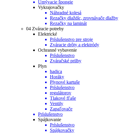
Umývacie špongie
Vykrajovačky
Náhradné kolesá
Rezačky dlaždíc, zrovnávače dlažby
Rezačky na laminát
04 Zváracie potreby
Elektrické
Príslušenstvo pre stroje
Zváracie drôty a elektródy
Ochranné vybavenie
Príslušenstvo
Zváračské prilby
Plyn
hadica
Horáky
Plynové kartuše
Príslušenstvo
regulátorov
Tlakové fľaše
Ventily
Zapaľovače
Príslušenstvo
Spájkovanie
Príslušenstvo
Spájkovačky