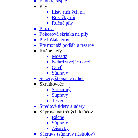
Pilníky, rašple
Píly
Listy ručných píl
Rezačky rúr
Ručné píly
Pinzeta
Pokosová skrinka na píly
Pre inštalatérov
Pre montáž podláh a tesárov
Ručné kefy
Mosadz
Nehrdzavejúca oceľ
Oceľ
Súpravy
Sekery, štiepacie palice
Skrutkovače
Slobodný
Súpravy
Testeri
Stredové údery a údery
Súprava nástrčných kľúčov
Ráčne
Súpravy
Zásuvky
Súpravy (súpravy nástrojov)