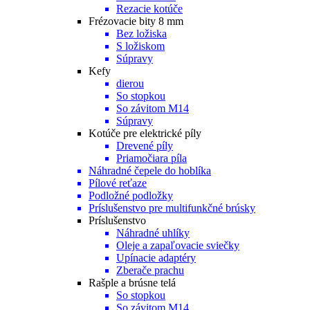
Rezacie kotúče
Frézovacie bity 8 mm
Bez ložiska
S ložiskom
Súpravy
Kefy
dierou
So stopkou
So závitom M14
Súpravy
Kotúče pre elektrické píly
Drevené píly
Priamočiara píla
Náhradné čepele do hoblíka
Pílové reťaze
Podložné podložky
Príslušenstvo pre multifunkčné brúsky
Príslušenstvo
Náhradné uhlíky
Oleje a zapaľovacie sviečky
Upínacie adaptéry
Zberače prachu
Rašple a brúsne telá
So stopkou
So závitom M14