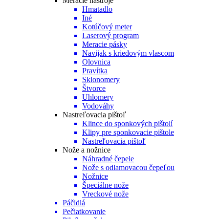
Meracie nástroje
Hmatadlo
Iné
Kotúčový meter
Laserový program
Meracie pásky
Navijak s kriedovým vlascom
Olovnica
Pravítka
Sklonomery
Štvorce
Uhlomery
Vodováhy
Nastreľovacia pištoľ
Klince do sponkových pištolí
Klipy pre sponkovacie pištole
Nastreľovacia pištoľ
Nože a nožnice
Náhradné čepele
Nože s odlamovacou čepeľou
Nožnice
Špeciálne nože
Vreckové nože
Páčidlá
Pečiatkovanie