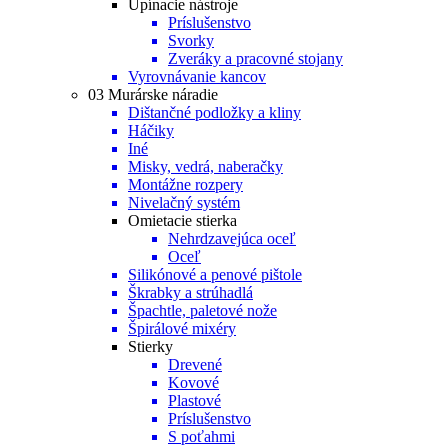
Upínacie nástroje
Príslušenstvo
Svorky
Zveráky a pracovné stojany
Vyrovnávanie kancov
03 Murárske náradie
Dištančné podložky a kliny
Háčiky
Iné
Misky, vedrá, naberačky
Montážne rozpery
Nivelačný systém
Omietacie stierka
Nehrdzavejúca oceľ
Oceľ
Silikónové a penové pištole
Škrabky a strúhadlá
Špachtle, paletové nože
Špirálové mixéry
Stierky
Drevené
Kovové
Plastové
Príslušenstvo
S poťahmi