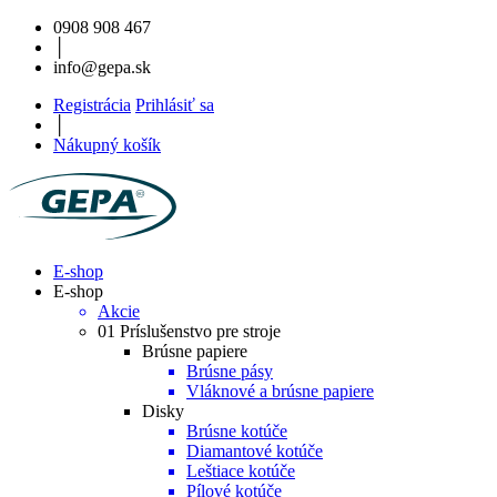
0908 908 467
│
info@gepa.sk
Registrácia
Prihlásiť sa
│
Nákupný košík
E-shop
E-shop
Akcie
01 Príslušenstvo pre stroje
Brúsne papiere
Brúsne pásy
Vláknové a brúsne papiere
Disky
Brúsne kotúče
Diamantové kotúče
Leštiace kotúče
Pílové kotúče