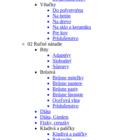
Vŕtačky
Do polystyrénu
Na betón
Na drevo
Na sklo a keramiku
Pre kov
Príslušenstvo
02 Ručné náradie
Bity
Adaptéry
Slobodný
Súpravy
Brúsivá
Brúsne mriežky
Brúsne papiere
Brúsne pasty
Brúsne špongie
Oceľová vlna
Príslušenstvo
Dláta
Dláta, Gimlets
Fixky, ceruzky
Kladivá a paličky
Kladivá a paličky
Rukoväte