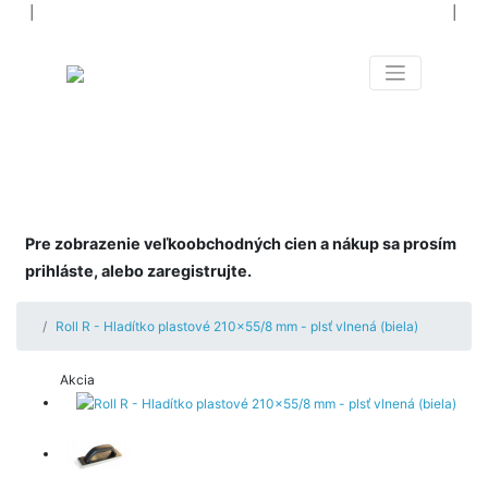
│
│
NIELEN NÁRADIE PRE
VŠETKÝCH
NAOZAJ OD A PO Z
Pre zobrazenie veľkoobchodných cien a nákup sa prosím
prihláste, alebo zaregistrujte.
Roll R - Hladítko plastové 210x55/8 mm - plsť vlnená (biela)
Akcia