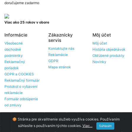
doručujeme zadarmo
Viac ako 25 rokov v obore
Informácie
Zákaznícky
Môj účet
servis
Všeobecné
Môj účet
Kontaktujte nás
obchodné
História objednávok
Reklamácie
podmienky
Obľúbené produkty
GDPR
Reklamačný
Novinky
Mapa stránok
poriadok
GDPR a COOKIES
Reklamačný formulár
Protokol o vybavení
reklamácie
Formulár odstúpenie
od zmluvy
🍪 Stránka pre skvalitnenie služieb využíva cookies. Používaním
Gepa © 2020
súhlasíte s používaním týchto cookies.
Viac...
Súhlasím